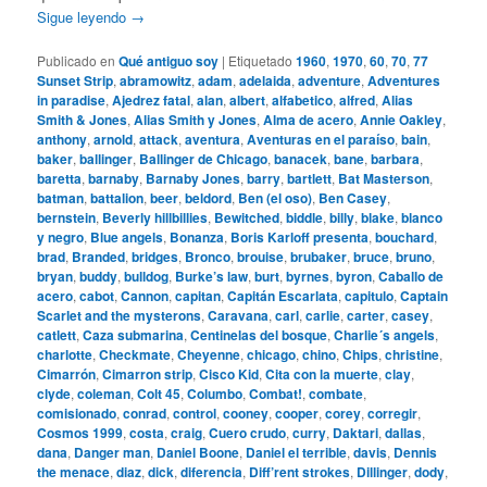
Sigue leyendo
→
Publicado en
Qué antiguo soy
|
Etiquetado
1960
,
1970
,
60
,
70
,
77
Sunset Strip
,
abramowitz
,
adam
,
adelaida
,
adventure
,
Adventures
in paradise
,
Ajedrez fatal
,
alan
,
albert
,
alfabetico
,
alfred
,
Alias
Smith & Jones
,
Alias Smith y Jones
,
Alma de acero
,
Annie Oakley
,
anthony
,
arnold
,
attack
,
aventura
,
Aventuras en el paraíso
,
bain
,
baker
,
ballinger
,
Ballinger de Chicago
,
banacek
,
bane
,
barbara
,
baretta
,
barnaby
,
Barnaby Jones
,
barry
,
bartlett
,
Bat Masterson
,
batman
,
battalion
,
beer
,
beldord
,
Ben (el oso)
,
Ben Casey
,
bernstein
,
Beverly hillbillies
,
Bewitched
,
biddle
,
billy
,
blake
,
blanco
y negro
,
Blue angels
,
Bonanza
,
Boris Karloff presenta
,
bouchard
,
brad
,
Branded
,
bridges
,
Bronco
,
brouise
,
brubaker
,
bruce
,
bruno
,
bryan
,
buddy
,
bulldog
,
Burke’s law
,
burt
,
byrnes
,
byron
,
Caballo de
acero
,
cabot
,
Cannon
,
capitan
,
Capitán Escarlata
,
capitulo
,
Captain
Scarlet and the mysterons
,
Caravana
,
carl
,
carlie
,
carter
,
casey
,
catlett
,
Caza submarina
,
Centinelas del bosque
,
Charlie´s angels
,
charlotte
,
Checkmate
,
Cheyenne
,
chicago
,
chino
,
Chips
,
christine
,
Cimarrón
,
Cimarron strip
,
Cisco Kid
,
Cita con la muerte
,
clay
,
clyde
,
coleman
,
Colt 45
,
Columbo
,
Combat!
,
combate
,
comisionado
,
conrad
,
control
,
cooney
,
cooper
,
corey
,
corregir
,
Cosmos 1999
,
costa
,
craig
,
Cuero crudo
,
curry
,
Daktari
,
dallas
,
dana
,
Danger man
,
Daniel Boone
,
Daniel el terrible
,
davis
,
Dennis
the menace
,
diaz
,
dick
,
diferencia
,
Diff’rent strokes
,
Dillinger
,
dody
,