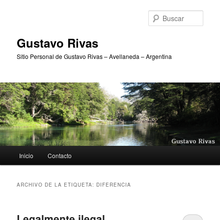
Ir
Ir
al
al
Busc
contenido
contenido
principal
secundario
Gustavo Rivas
Sitio Personal de Gustavo Rivas – Avellaneda – Argentina
Menú
Inicio
Contacto
principal
ARCHIVO DE LA ETIQUETA:
DIFERENCIA
Legalmente ilegal