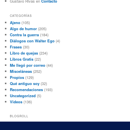
Gustavo Rivas
en
Contacto
CATEGORÍAS
Ajeno
(105)
Algo de humor
(205)
Contra la guerra
(184)
Diálogos con Walter Ego
(4)
Frases
(30)
Libro de quejas
(234)
Libros Gratis
(22)
Me llegó por correo
(44)
Misceláneas
(252)
Propios
(129)
Qué antiguo soy
(32)
Recomendaciones
(193)
Uncategorized
(5)
Videos
(136)
BLOGROLL
Black and White Power
Luis Beltrán