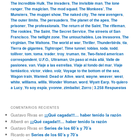
The incredible Hulk
,
The invaders
,
The invisible man
,
The lone
ranger
,
The magician
,
The mod squad
,
The Monkees’
,
The
Munsters
,
The muppet show
,
The naked city
,
The new avengers
,
The outer limits
,
The persuaders
,
The planet of the apes
,
The
prisoner
,
The professionals
,
The return of the Saint
,
The rifleman
,
The rookies
,
The Saint
,
The Secret Service
,
The streets of San
Francisco
,
The twilight zone
,
The untouchables. Los invasores
,
The
virginian
,
The Waltons
,
The world at war
,
Thriller
,
Thunderbirds
,
tia
,
Tierra de gigantes
,
Tightrope!
,
Time tunnel
,
tobias
,
toda
,
todd
,
tolliver
,
tom
,
toma
,
trader
,
troy
,
truman
,
tte
,
Two-fisted american
correspondent
,
U.F.O.
,
Ultraman
,
Un paso al más allá
,
Valle de
pasiones
,
van
,
Viaje a las estrellas
,
Viaje al fondo del mar
,
Viaje
fantástico
,
victor
,
video
,
volz
,
Voyage to the bottom of the sea
,
Wagon train
,
Wanted: Dead or Alive
,
ward
,
wayne
,
weaver
,
west
,
white
,
williams
,
willis
,
Wonder Woman
,
word
,
Wyatt Earp
,
Yo quiero
a Lucy
,
Yo soy espía
,
yvonne
,
zimbalist
,
Zorro
|
3.258
Respuestas
COMENTARIOS RECIENTES
Gustavo Rivas
en
¡¡¡Qué cagada!!!… haber tenido la razón
Alberdi
en
¡¡¡Qué cagada!!!… haber tenido la razón
Gustavo Rivas
en
Series de los 60´s y 70´s
Ricardo
en
Series de los 60´s y 70´s