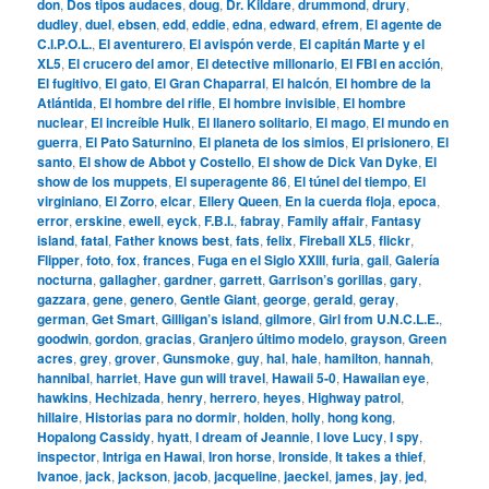
don
,
Dos tipos audaces
,
doug
,
Dr. Kildare
,
drummond
,
drury
,
dudley
,
duel
,
ebsen
,
edd
,
eddie
,
edna
,
edward
,
efrem
,
El agente de
C.I.P.O.L.
,
El aventurero
,
El avispón verde
,
El capitán Marte y el
XL5
,
El crucero del amor
,
El detective millonario
,
El FBI en acción
,
El fugitivo
,
El gato
,
El Gran Chaparral
,
El halcón
,
El hombre de la
Atlántida
,
El hombre del rifle
,
El hombre invisible
,
El hombre
nuclear
,
El increíble Hulk
,
El llanero solitario
,
El mago
,
El mundo en
guerra
,
El Pato Saturnino
,
El planeta de los simios
,
El prisionero
,
El
santo
,
El show de Abbot y Costello
,
El show de Dick Van Dyke
,
El
show de los muppets
,
El superagente 86
,
El túnel del tiempo
,
El
virginiano
,
El Zorro
,
elcar
,
Ellery Queen
,
En la cuerda floja
,
epoca
,
error
,
erskine
,
ewell
,
eyck
,
F.B.I.
,
fabray
,
Family affair
,
Fantasy
island
,
fatal
,
Father knows best
,
fats
,
felix
,
Fireball XL5
,
flickr
,
Flipper
,
foto
,
fox
,
frances
,
Fuga en el Siglo XXIII
,
furia
,
gail
,
Galería
nocturna
,
gallagher
,
gardner
,
garrett
,
Garrison’s gorillas
,
gary
,
gazzara
,
gene
,
genero
,
Gentle Giant
,
george
,
gerald
,
geray
,
german
,
Get Smart
,
Gilligan’s island
,
gilmore
,
Girl from U.N.C.L.E.
,
goodwin
,
gordon
,
gracias
,
Granjero último modelo
,
grayson
,
Green
acres
,
grey
,
grover
,
Gunsmoke
,
guy
,
hal
,
hale
,
hamilton
,
hannah
,
hannibal
,
harriet
,
Have gun will travel
,
Hawaii 5-0
,
Hawaiian eye
,
hawkins
,
Hechizada
,
henry
,
herrero
,
heyes
,
Highway patrol
,
hillaire
,
Historias para no dormir
,
holden
,
holly
,
hong kong
,
Hopalong Cassidy
,
hyatt
,
I dream of Jeannie
,
I love Lucy
,
I spy
,
inspector
,
Intriga en Hawai
,
Iron horse
,
Ironside
,
It takes a thief
,
Ivanoe
,
jack
,
jackson
,
jacob
,
jacqueline
,
jaeckel
,
james
,
jay
,
jed
,