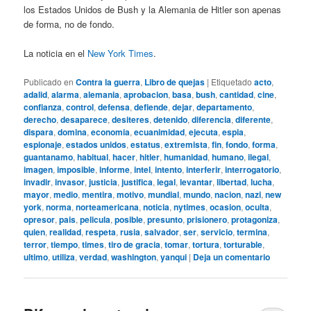
los Estados Unidos de Bush y la Alemania de Hitler son apenas
de forma, no de fondo.
La noticia en el
New York Times
.
Publicado en
Contra la guerra
,
Libro de quejas
|
Etiquetado
acto
,
adalid
,
alarma
,
alemania
,
aprobacion
,
basa
,
bush
,
cantidad
,
cine
,
confianza
,
control
,
defensa
,
defiende
,
dejar
,
departamento
,
derecho
,
desaparece
,
desiteres
,
detenido
,
diferencia
,
diferente
,
dispara
,
domina
,
economia
,
ecuanimidad
,
ejecuta
,
espia
,
espionaje
,
estados unidos
,
estatus
,
extremista
,
fin
,
fondo
,
forma
,
guantanamo
,
habitual
,
hacer
,
hitler
,
humanidad
,
humano
,
ilegal
,
imagen
,
imposible
,
informe
,
intel
,
intento
,
interferir
,
interrogatorio
,
invadir
,
invasor
,
justicia
,
justifica
,
legal
,
levantar
,
libertad
,
lucha
,
mayor
,
medio
,
mentira
,
motivo
,
mundial
,
mundo
,
nacion
,
nazi
,
new
york
,
norma
,
norteamericana
,
noticia
,
nytimes
,
ocasion
,
oculta
,
opresor
,
pais
,
pelicula
,
posible
,
presunto
,
prisionero
,
protagoniza
,
quien
,
realidad
,
respeta
,
rusia
,
salvador
,
ser
,
servicio
,
termina
,
terror
,
tiempo
,
times
,
tiro de gracia
,
tomar
,
tortura
,
torturable
,
ultimo
,
utiliza
,
verdad
,
washington
,
yanqui
|
Deja un comentario