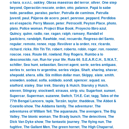
o hara
,
o.v.n.i.
,
oakley
,
Obras maestras del terror
,
oliver
,
One step
beyond
,
Operación rescate
,
orden
,
otto
,
palance
,
Papá lo sabe
todo
,
paradise
,
paraiso
,
parker
,
Patrulla de caminos
,
Patrulla
juvenil
,
paul
,
Pájaros de acero
,
pearl
,
penrose
,
peppard
,
Perdidos
en el espacio
,
Perry Mason
,
peter
,
Petrocelli
,
Peyton Place
,
photo
,
plato
,
Police woman
,
Project Blue Book
,
Proyecto libro azul
,
Quincy
,
quinn
,
radio
,
rae
,
ragan
,
ralph
,
ramsey
,
Randall el
justiciero
,
randolph
,
Rawhide
,
real
,
recuerdo
,
Regreso del Santo
,
regular
,
remoto
,
renee
,
repp
,
Revólver a la orden
,
rex
,
ricardo
,
richard
,
ricks
,
Rin Tin Tin
,
robert
,
roberto
,
robin
,
roger
,
ron
,
rooster
,
roscoe
,
ross
,
Route 66
,
rowland
,
Roy Rogers
,
Rumbo a lo
desconocido
,
run
,
Run for your life
,
Ruta 66
,
S.E.A.R.C.H.
,
S.W.A.T.
,
schiller
,
Sea hunt
,
sebastian
,
Secret agent
,
serie
,
series antiguas
,
series tv
,
series tv argentina
,
series viejas
,
Shaft
,
sharing
,
shavar
,
shepodd
,
shera
,
sills
,
Six million dollar man
,
Skippy
,
slate
,
smith
,
snowden
,
sodsai
,
sofia
,
soldado
,
sondi
,
spencer
,
squad
,
ss
,
stafford
,
staley
,
Star trek
,
Starsky & Hutch
,
Starsky y Hutch
,
steven
,
Stingray
,
stockwell
,
strauss
,
strip
,
stu
,
Sugarfoot
,
sunset
,
Supercar
,
Superman
,
suzanne
,
Switch
,
T.H.E. Cat
,
tagg
,
Tales of the
77th Bengal Lancers
,
tapia
,
Tarzán
,
taylor
,
thaddeus
,
The Abbot &
Costello show
,
The Addams family
,
The adventurer
,
The
adventures of William Tell
,
The aquanauts
,
The avengers
,
The Big
Valley
,
The bionic woman
,
The Brady bunch
,
The detectives
,
The
Dick Van Dyke show
,
The fantastic journey
,
The flying nun
,
The
fugitive
,
The Gallant Men
,
The green hornet
,
The High Chaparral
,