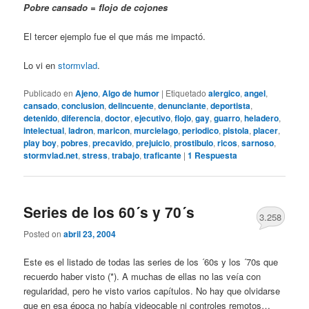
Pobre cansado = flojo de cojones
El tercer ejemplo fue el que más me impactó.
Lo vi en
stormvlad
.
Publicado en
Ajeno
,
Algo de humor
|
Etiquetado
alergico
,
angel
,
cansado
,
conclusion
,
delincuente
,
denunciante
,
deportista
,
detenido
,
diferencia
,
doctor
,
ejecutivo
,
flojo
,
gay
,
guarro
,
heladero
,
intelectual
,
ladron
,
maricon
,
murcielago
,
periodico
,
pistola
,
placer
,
play boy
,
pobres
,
precavido
,
prejuicio
,
prostibulo
,
ricos
,
sarnoso
,
stormvlad.net
,
stress
,
trabajo
,
traficante
|
1
Respuesta
Series de los 60´s y 70´s
3.258
Posted on
abril 23, 2004
Este es el listado de todas las series de los ´60s y los ´70s que
recuerdo haber visto (*). A muchas de ellas no las veía con
regularidad, pero he visto varios capítulos. No hay que olvidarse
que en esa época no había videocable ni controles remotos…