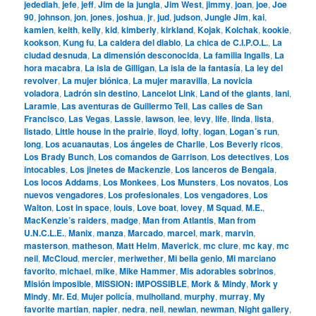
jedediah
,
jefe
,
jeff
,
Jim de la jungla
,
Jim West
,
jimmy
,
joan
,
joe
,
Joe
90
,
johnson
,
jon
,
jones
,
joshua
,
jr
,
jud
,
judson
,
Jungle Jim
,
kai
,
kamien
,
keith
,
kelly
,
kid
,
kimberly
,
kirkland
,
Kojak
,
Kolchak
,
kookie
,
kookson
,
Kung fu
,
La caldera del diablo
,
La chica de C.I.P.O.L.
,
La
ciudad desnuda
,
La dimensión desconocida
,
La familia Ingalls
,
La
hora macabra
,
La isla de Gilligan
,
La isla de la fantasía
,
La ley del
revolver
,
La mujer biónica
,
La mujer maravilla
,
La novicia
voladora
,
Ladrón sin destino
,
Lancelot Link
,
Land of the giants
,
lani
,
Laramie
,
Las aventuras de Guillermo Tell
,
Las calles de San
Francisco
,
Las Vegas
,
Lassie
,
lawson
,
lee
,
levy
,
life
,
linda
,
lista
,
listado
,
Little house in the prairie
,
lloyd
,
lofty
,
logan
,
Logan´s run
,
long
,
Los acuanautas
,
Los ángeles de Charlie
,
Los Beverly ricos
,
Los Brady Bunch
,
Los comandos de Garrison
,
Los detectives
,
Los
intocables
,
Los jinetes de Mackenzie
,
Los lanceros de Bengala
,
Los locos Addams
,
Los Monkees
,
Los Munsters
,
Los novatos
,
Los
nuevos vengadores
,
Los profesionales
,
Los vengadores
,
Los
Walton
,
Lost in space
,
louis
,
Love boat
,
lovey
,
M Squad
,
M.E.
,
MacKenzie’s raiders
,
madge
,
Man from Atlantis
,
Man from
U.N.C.L.E.
,
Manix
,
manza
,
Marcado
,
marcel
,
mark
,
marvin
,
masterson
,
matheson
,
Matt Helm
,
Maverick
,
mc clure
,
mc kay
,
mc
neil
,
McCloud
,
mercier
,
meriwether
,
Mi bella genio
,
Mi marciano
favorito
,
michael
,
mike
,
Mike Hammer
,
Mis adorables sobrinos
,
Misión imposible
,
MISSION: IMPOSSIBLE
,
Mork & Mindy
,
Mork y
Mindy
,
Mr. Ed
,
Mujer policía
,
mulholland
,
murphy
,
murray
,
My
favorite martian
,
napier
,
nedra
,
neil
,
newlan
,
newman
,
Night gallery
,