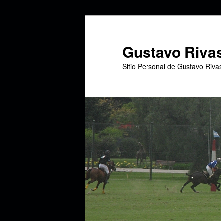
Ir
Ir
al
al
contenido
contenido
Gustavo Riva
principal
secundario
Sitio Personal de Gustavo Riva