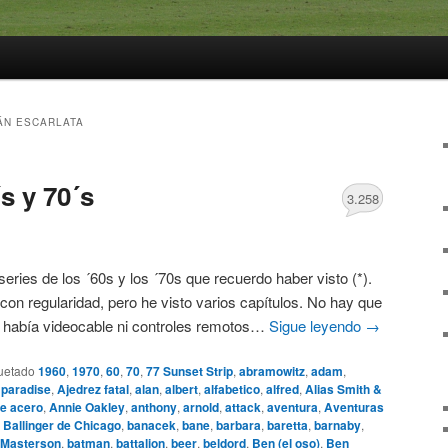
ÁN ESCARLATA
s y 70´s
3.258
 series de los ´60s y los ´70s que recuerdo haber visto (*).
con regularidad, pero he visto varios capítulos. No hay que
o había videocable ni controles remotos…
Sigue leyendo
→
uetado
1960
,
1970
,
60
,
70
,
77 Sunset Strip
,
abramowitz
,
adam
,
 paradise
,
Ajedrez fatal
,
alan
,
albert
,
alfabetico
,
alfred
,
Alias Smith &
e acero
,
Annie Oakley
,
anthony
,
arnold
,
attack
,
aventura
,
Aventuras
,
Ballinger de Chicago
,
banacek
,
bane
,
barbara
,
baretta
,
barnaby
,
 Masterson
,
batman
,
battalion
,
beer
,
beldord
,
Ben (el oso)
,
Ben