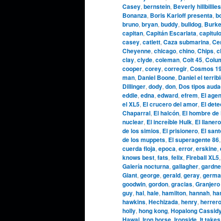
Casey
,
bernstein
,
Beverly hillbillies
Bonanza
,
Boris Karloff presenta
,
b
bruno
,
bryan
,
buddy
,
bulldog
,
Burke
capitan
,
Capitán Escarlata
,
capitul
casey
,
catlett
,
Caza submarina
,
Cen
Cheyenne
,
chicago
,
chino
,
Chips
,
c
clay
,
clyde
,
coleman
,
Colt 45
,
Colu
cooper
,
corey
,
corregir
,
Cosmos 1
man
,
Daniel Boone
,
Daniel el terrib
Dillinger
,
dody
,
don
,
Dos tipos aud
eddie
,
edna
,
edward
,
efrem
,
El agen
el XL5
,
El crucero del amor
,
El dete
Chaparral
,
El halcón
,
El hombre de 
nuclear
,
El increíble Hulk
,
El llanero
de los simios
,
El prisionero
,
El sant
de los muppets
,
El superagente 86
cuerda floja
,
epoca
,
error
,
erskine
,
knows best
,
fats
,
felix
,
Fireball XL5
Galería nocturna
,
gallagher
,
gardne
Giant
,
george
,
gerald
,
geray
,
germa
goodwin
,
gordon
,
gracias
,
Granjero
guy
,
hal
,
hale
,
hamilton
,
hannah
,
ha
hawkins
,
Hechizada
,
henry
,
herrer
holly
,
hong kong
,
Hopalong Cassid
Hawai
,
Iron horse
,
Ironside
,
It takes