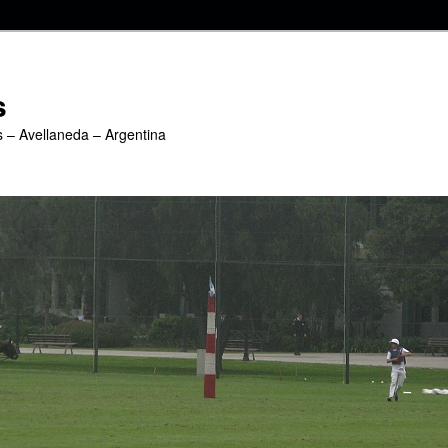
s
s – Avellaneda – Argentina