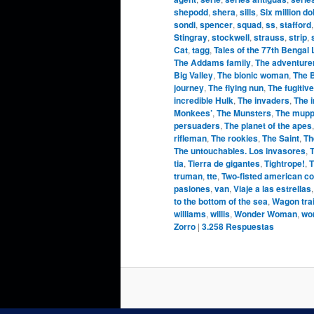
shepodd
,
shera
,
sills
,
Six million do
sondi
,
spencer
,
squad
,
ss
,
stafford
Stingray
,
stockwell
,
strauss
,
strip
,
Cat
,
tagg
,
Tales of the 77th Bengal
The Addams family
,
The adventure
Big Valley
,
The bionic woman
,
The 
journey
,
The flying nun
,
The fugitive
incredible Hulk
,
The invaders
,
The 
Monkees’
,
The Munsters
,
The mupp
persuaders
,
The planet of the apes
rifleman
,
The rookies
,
The Saint
,
Th
The untouchables. Los invasores
,
T
tia
,
Tierra de gigantes
,
Tightrope!
,
T
truman
,
tte
,
Two-fisted american c
pasiones
,
van
,
Viaje a las estrellas
to the bottom of the sea
,
Wagon tra
williams
,
willis
,
Wonder Woman
,
wo
Zorro
|
3.258
Respuestas