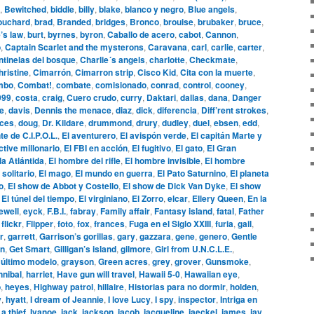
,
Bewitched
,
biddle
,
billy
,
blake
,
blanco y negro
,
Blue angels
,
ouchard
,
brad
,
Branded
,
bridges
,
Bronco
,
brouise
,
brubaker
,
bruce
,
’s law
,
burt
,
byrnes
,
byron
,
Caballo de acero
,
cabot
,
Cannon
,
o
,
Captain Scarlet and the mysterons
,
Caravana
,
carl
,
carlie
,
carter
,
tinelas del bosque
,
Charlie´s angels
,
charlotte
,
Checkmate
,
hristine
,
Cimarrón
,
Cimarron strip
,
Cisco Kid
,
Cita con la muerte
,
mbo
,
Combat!
,
combate
,
comisionado
,
conrad
,
control
,
cooney
,
999
,
costa
,
craig
,
Cuero crudo
,
curry
,
Daktari
,
dallas
,
dana
,
Danger
le
,
davis
,
Dennis the menace
,
diaz
,
dick
,
diferencia
,
Diff’rent strokes
,
aces
,
doug
,
Dr. Kildare
,
drummond
,
drury
,
dudley
,
duel
,
ebsen
,
edd
,
te de C.I.P.O.L.
,
El aventurero
,
El avispón verde
,
El capitán Marte y
ctive millonario
,
El FBI en acción
,
El fugitivo
,
El gato
,
El Gran
la Atlántida
,
El hombre del rifle
,
El hombre invisible
,
El hombre
 solitario
,
El mago
,
El mundo en guerra
,
El Pato Saturnino
,
El planeta
o
,
El show de Abbot y Costello
,
El show de Dick Van Dyke
,
El show
,
El túnel del tiempo
,
El virginiano
,
El Zorro
,
elcar
,
Ellery Queen
,
En la
ewell
,
eyck
,
F.B.I.
,
fabray
,
Family affair
,
Fantasy island
,
fatal
,
Father
,
flickr
,
Flipper
,
foto
,
fox
,
frances
,
Fuga en el Siglo XXIII
,
furia
,
gail
,
r
,
garrett
,
Garrison’s gorillas
,
gary
,
gazzara
,
gene
,
genero
,
Gentle
n
,
Get Smart
,
Gilligan’s island
,
gilmore
,
Girl from U.N.C.L.E.
,
 último modelo
,
grayson
,
Green acres
,
grey
,
grover
,
Gunsmoke
,
nnibal
,
harriet
,
Have gun will travel
,
Hawaii 5-0
,
Hawaiian eye
,
o
,
heyes
,
Highway patrol
,
hillaire
,
Historias para no dormir
,
holden
,
y
,
hyatt
,
I dream of Jeannie
,
I love Lucy
,
I spy
,
inspector
,
Intriga en
 a thief
,
Ivanoe
,
jack
,
jackson
,
jacob
,
jacqueline
,
jaeckel
,
james
,
jay
,