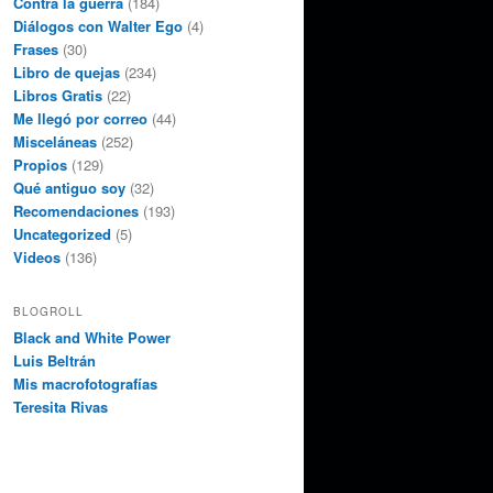
Contra la guerra
(184)
Diálogos con Walter Ego
(4)
Frases
(30)
Libro de quejas
(234)
Libros Gratis
(22)
Me llegó por correo
(44)
Misceláneas
(252)
Propios
(129)
Qué antiguo soy
(32)
Recomendaciones
(193)
Uncategorized
(5)
Videos
(136)
BLOGROLL
Black and White Power
Luis Beltrán
Mis macrofotografías
Teresita Rivas