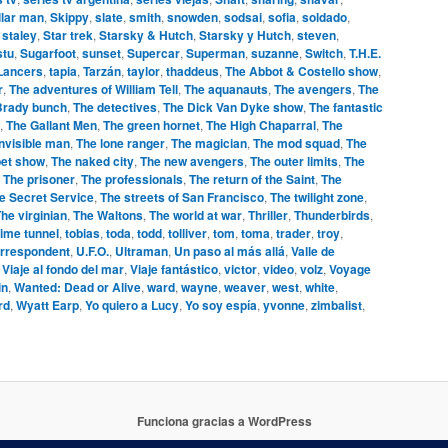
llar man
,
Skippy
,
slate
,
smith
,
snowden
,
sodsai
,
sofia
,
soldado
,
,
staley
,
Star trek
,
Starsky & Hutch
,
Starsky y Hutch
,
steven
,
stu
,
Sugarfoot
,
sunset
,
Supercar
,
Superman
,
suzanne
,
Switch
,
T.H.E.
 Lancers
,
tapia
,
Tarzán
,
taylor
,
thaddeus
,
The Abbot & Costello show
,
r
,
The adventures of William Tell
,
The aquanauts
,
The avengers
,
The
Brady bunch
,
The detectives
,
The Dick Van Dyke show
,
The fantastic
,
The Gallant Men
,
The green hornet
,
The High Chaparral
,
The
invisible man
,
The lone ranger
,
The magician
,
The mod squad
,
The
et show
,
The naked city
,
The new avengers
,
The outer limits
,
The
,
The prisoner
,
The professionals
,
The return of the Saint
,
The
e Secret Service
,
The streets of San Francisco
,
The twilight zone
,
he virginian
,
The Waltons
,
The world at war
,
Thriller
,
Thunderbirds
,
ime tunnel
,
tobias
,
toda
,
todd
,
tolliver
,
tom
,
toma
,
trader
,
troy
,
orrespondent
,
U.F.O.
,
Ultraman
,
Un paso al más allá
,
Valle de
,
Viaje al fondo del mar
,
Viaje fantástico
,
victor
,
video
,
volz
,
Voyage
in
,
Wanted: Dead or Alive
,
ward
,
wayne
,
weaver
,
west
,
white
,
rd
,
Wyatt Earp
,
Yo quiero a Lucy
,
Yo soy espía
,
yvonne
,
zimbalist
,
Funciona gracias a WordPress