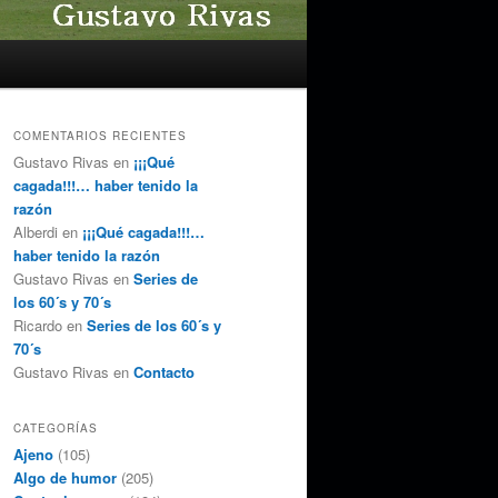
COMENTARIOS RECIENTES
Gustavo Rivas
en
¡¡¡Qué
cagada!!!… haber tenido la
razón
Alberdi
en
¡¡¡Qué cagada!!!…
haber tenido la razón
Gustavo Rivas
en
Series de
los 60´s y 70´s
Ricardo
en
Series de los 60´s y
70´s
Gustavo Rivas
en
Contacto
CATEGORÍAS
Ajeno
(105)
Algo de humor
(205)