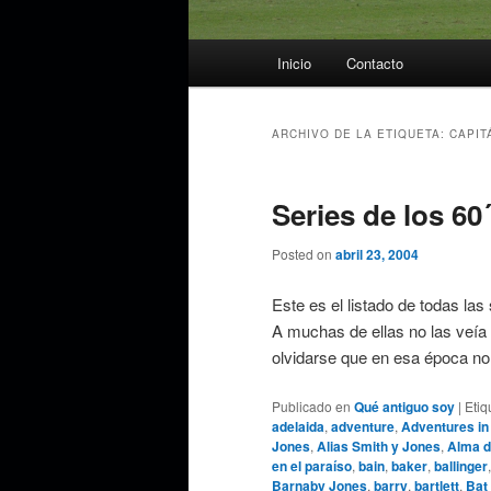
Menú
Inicio
Contacto
principal
ARCHIVO DE LA ETIQUETA:
CAPIT
Series de los 60´
Posted on
abril 23, 2004
Este es el listado de todas las
A muchas de ellas no las veía 
olvidarse que en esa época n
Publicado en
Qué antiguo soy
|
Etiq
adelaida
,
adventure
,
Adventures in
Jones
,
Alias Smith y Jones
,
Alma d
en el paraíso
,
bain
,
baker
,
ballinger
Barnaby Jones
,
barry
,
bartlett
,
Bat