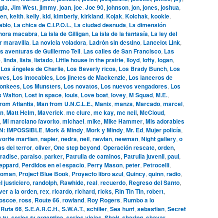
gla
,
Jim West
,
jimmy
,
joan
,
joe
,
Joe 90
,
johnson
,
jon
,
jones
,
joshua
,
en
,
keith
,
kelly
,
kid
,
kimberly
,
kirkland
,
Kojak
,
Kolchak
,
kookie
,
ablo
,
La chica de C.I.P.O.L.
,
La ciudad desnuda
,
La dimensión
hora macabra
,
La isla de Gilligan
,
La isla de la fantasía
,
La ley del
r maravilla
,
La novicia voladora
,
Ladrón sin destino
,
Lancelot Link
,
s aventuras de Guillermo Tell
,
Las calles de San Francisco
,
Las
e
,
linda
,
lista
,
listado
,
Little house in the prairie
,
lloyd
,
lofty
,
logan
,
,
Los ángeles de Charlie
,
Los Beverly ricos
,
Los Brady Bunch
,
Los
ives
,
Los intocables
,
Los jinetes de Mackenzie
,
Los lanceros de
onkees
,
Los Munsters
,
Los novatos
,
Los nuevos vengadores
,
Los
s Walton
,
Lost in space
,
louis
,
Love boat
,
lovey
,
M Squad
,
M.E.
,
rom Atlantis
,
Man from U.N.C.L.E.
,
Manix
,
manza
,
Marcado
,
marcel
,
n
,
Matt Helm
,
Maverick
,
mc clure
,
mc kay
,
mc neil
,
McCloud
,
,
Mi marciano favorito
,
michael
,
mike
,
Mike Hammer
,
Mis adorables
N: IMPOSSIBLE
,
Mork & Mindy
,
Mork y Mindy
,
Mr. Ed
,
Mujer policía
,
vorite martian
,
napier
,
nedra
,
neil
,
newlan
,
newman
,
Night gallery
,
o
s del terror
,
oliver
,
One step beyond
,
Operación rescate
,
orden
,
radise
,
paraiso
,
parker
,
Patrulla de caminos
,
Patrulla juvenil
,
paul
,
eppard
,
Perdidos en el espacio
,
Perry Mason
,
peter
,
Petrocelli
,
woman
,
Project Blue Book
,
Proyecto libro azul
,
Quincy
,
quinn
,
radio
,
l justiciero
,
randolph
,
Rawhide
,
real
,
recuerdo
,
Regreso del Santo
,
ver a la orden
,
rex
,
ricardo
,
richard
,
ricks
,
Rin Tin Tin
,
robert
,
oscoe
,
ross
,
Route 66
,
rowland
,
Roy Rogers
,
Rumbo a lo
,
Ruta 66
,
S.E.A.R.C.H.
,
S.W.A.T.
,
schiller
,
Sea hunt
,
sebastian
,
Secret
s tv
,
series tv argentina
,
series viejas
,
Shaft
,
sharing
,
shavar
,