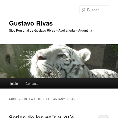
Ir
Ir
al
al
Busc
contenido
contenido
principal
secundario
Gustavo Rivas
Sitio Personal de Gustavo Rivas – Avellaneda – Argentina
Menú
Inicio
Contacto
principal
ARCHIVO DE LA ETIQUETA:
FANTASY ISLAND
Series de los 60´s y 70´s