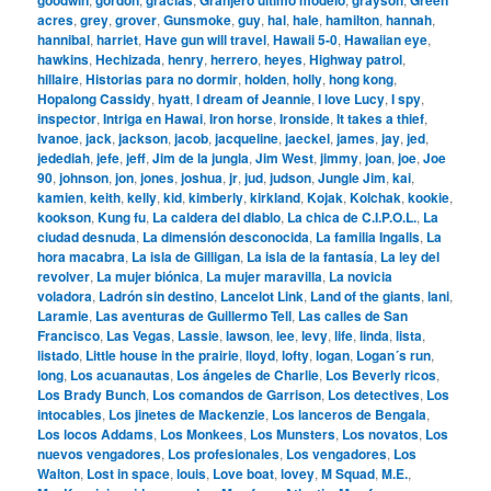
acres
,
grey
,
grover
,
Gunsmoke
,
guy
,
hal
,
hale
,
hamilton
,
hannah
,
hannibal
,
harriet
,
Have gun will travel
,
Hawaii 5-0
,
Hawaiian eye
,
hawkins
,
Hechizada
,
henry
,
herrero
,
heyes
,
Highway patrol
,
hillaire
,
Historias para no dormir
,
holden
,
holly
,
hong kong
,
Hopalong Cassidy
,
hyatt
,
I dream of Jeannie
,
I love Lucy
,
I spy
,
inspector
,
Intriga en Hawai
,
Iron horse
,
Ironside
,
It takes a thief
,
Ivanoe
,
jack
,
jackson
,
jacob
,
jacqueline
,
jaeckel
,
james
,
jay
,
jed
,
jedediah
,
jefe
,
jeff
,
Jim de la jungla
,
Jim West
,
jimmy
,
joan
,
joe
,
Joe
90
,
johnson
,
jon
,
jones
,
joshua
,
jr
,
jud
,
judson
,
Jungle Jim
,
kai
,
kamien
,
keith
,
kelly
,
kid
,
kimberly
,
kirkland
,
Kojak
,
Kolchak
,
kookie
,
kookson
,
Kung fu
,
La caldera del diablo
,
La chica de C.I.P.O.L.
,
La
ciudad desnuda
,
La dimensión desconocida
,
La familia Ingalls
,
La
hora macabra
,
La isla de Gilligan
,
La isla de la fantasía
,
La ley del
revolver
,
La mujer biónica
,
La mujer maravilla
,
La novicia
voladora
,
Ladrón sin destino
,
Lancelot Link
,
Land of the giants
,
lani
,
Laramie
,
Las aventuras de Guillermo Tell
,
Las calles de San
Francisco
,
Las Vegas
,
Lassie
,
lawson
,
lee
,
levy
,
life
,
linda
,
lista
,
listado
,
Little house in the prairie
,
lloyd
,
lofty
,
logan
,
Logan´s run
,
long
,
Los acuanautas
,
Los ángeles de Charlie
,
Los Beverly ricos
,
Los Brady Bunch
,
Los comandos de Garrison
,
Los detectives
,
Los
intocables
,
Los jinetes de Mackenzie
,
Los lanceros de Bengala
,
Los locos Addams
,
Los Monkees
,
Los Munsters
,
Los novatos
,
Los
nuevos vengadores
,
Los profesionales
,
Los vengadores
,
Los
Walton
,
Lost in space
,
louis
,
Love boat
,
lovey
,
M Squad
,
M.E.
,