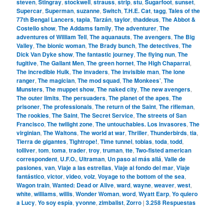
steven
,
Stingray
,
stockwell
,
strauss
,
strip
,
stu
,
Sugarfoot
,
sunset
,
Supercar
,
Superman
,
suzanne
,
Switch
,
T.H.E. Cat
,
tagg
,
Tales of the
77th Bengal Lancers
,
tapia
,
Tarzán
,
taylor
,
thaddeus
,
The Abbot &
Costello show
,
The Addams family
,
The adventurer
,
The
adventures of William Tell
,
The aquanauts
,
The avengers
,
The Big
Valley
,
The bionic woman
,
The Brady bunch
,
The detectives
,
The
Dick Van Dyke show
,
The fantastic journey
,
The flying nun
,
The
fugitive
,
The Gallant Men
,
The green hornet
,
The High Chaparral
,
The incredible Hulk
,
The invaders
,
The invisible man
,
The lone
ranger
,
The magician
,
The mod squad
,
The Monkees’
,
The
Munsters
,
The muppet show
,
The naked city
,
The new avengers
,
The outer limits
,
The persuaders
,
The planet of the apes
,
The
prisoner
,
The professionals
,
The return of the Saint
,
The rifleman
,
The rookies
,
The Saint
,
The Secret Service
,
The streets of San
Francisco
,
The twilight zone
,
The untouchables. Los invasores
,
The
virginian
,
The Waltons
,
The world at war
,
Thriller
,
Thunderbirds
,
tia
,
Tierra de gigantes
,
Tightrope!
,
Time tunnel
,
tobias
,
toda
,
todd
,
tolliver
,
tom
,
toma
,
trader
,
troy
,
truman
,
tte
,
Two-fisted american
correspondent
,
U.F.O.
,
Ultraman
,
Un paso al más allá
,
Valle de
pasiones
,
van
,
Viaje a las estrellas
,
Viaje al fondo del mar
,
Viaje
fantástico
,
victor
,
video
,
volz
,
Voyage to the bottom of the sea
,
Wagon train
,
Wanted: Dead or Alive
,
ward
,
wayne
,
weaver
,
west
,
white
,
williams
,
willis
,
Wonder Woman
,
word
,
Wyatt Earp
,
Yo quiero
a Lucy
,
Yo soy espía
,
yvonne
,
zimbalist
,
Zorro
|
3.258
Respuestas