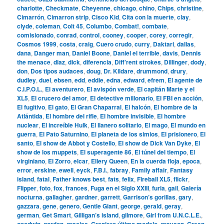
charlotte
,
Checkmate
,
Cheyenne
,
chicago
,
chino
,
Chips
,
christine
,
Cimarrón
,
Cimarron strip
,
Cisco Kid
,
Cita con la muerte
,
clay
,
clyde
,
coleman
,
Colt 45
,
Columbo
,
Combat!
,
combate
,
comisionado
,
conrad
,
control
,
cooney
,
cooper
,
corey
,
corregir
,
Cosmos 1999
,
costa
,
craig
,
Cuero crudo
,
curry
,
Daktari
,
dallas
,
dana
,
Danger man
,
Daniel Boone
,
Daniel el terrible
,
davis
,
Dennis
the menace
,
diaz
,
dick
,
diferencia
,
Diff’rent strokes
,
Dillinger
,
dody
,
don
,
Dos tipos audaces
,
doug
,
Dr. Kildare
,
drummond
,
drury
,
dudley
,
duel
,
ebsen
,
edd
,
eddie
,
edna
,
edward
,
efrem
,
El agente de
C.I.P.O.L.
,
El aventurero
,
El avispón verde
,
El capitán Marte y el
XL5
,
El crucero del amor
,
El detective millonario
,
El FBI en acción
,
El fugitivo
,
El gato
,
El Gran Chaparral
,
El halcón
,
El hombre de la
Atlántida
,
El hombre del rifle
,
El hombre invisible
,
El hombre
nuclear
,
El increíble Hulk
,
El llanero solitario
,
El mago
,
El mundo en
guerra
,
El Pato Saturnino
,
El planeta de los simios
,
El prisionero
,
El
santo
,
El show de Abbot y Costello
,
El show de Dick Van Dyke
,
El
show de los muppets
,
El superagente 86
,
El túnel del tiempo
,
El
virginiano
,
El Zorro
,
elcar
,
Ellery Queen
,
En la cuerda floja
,
epoca
,
error
,
erskine
,
ewell
,
eyck
,
F.B.I.
,
fabray
,
Family affair
,
Fantasy
island
,
fatal
,
Father knows best
,
fats
,
felix
,
Fireball XL5
,
flickr
,
Flipper
,
foto
,
fox
,
frances
,
Fuga en el Siglo XXIII
,
furia
,
gail
,
Galería
nocturna
,
gallagher
,
gardner
,
garrett
,
Garrison’s gorillas
,
gary
,
gazzara
,
gene
,
genero
,
Gentle Giant
,
george
,
gerald
,
geray
,
german
,
Get Smart
,
Gilligan’s island
,
gilmore
,
Girl from U.N.C.L.E.
,
goodwin
,
gordon
,
gracias
,
Granjero último modelo
,
grayson
,
Green