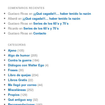
COMENTARIOS RECIENTES
Gustavo Rivas
en
¡¡¡Qué cagada!!!… haber tenido la razón
Alberdi
en
¡¡¡Qué cagada!!!… haber tenido la razón
Gustavo Rivas
en
Series de los 60´s y 70´s
Ricardo
en
Series de los 60´s y 70´s
Gustavo Rivas
en
Contacto
CATEGORÍAS
Ajeno
(105)
Algo de humor
(205)
Contra la guerra
(184)
Diálogos con Walter Ego
(4)
Frases
(30)
Libro de quejas
(234)
Libros Gratis
(22)
Me llegó por correo
(44)
Misceláneas
(252)
Propios
(129)
Qué antiguo soy
(32)
Recomendaciones
(193)