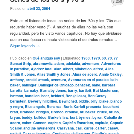
3.258
Posted on
abril 23, 2004
Este es el listado de todas las series de los ´60s y los ´70s que
recuerdo haber visto (*). A muchas de ellas no las veía con
regularidad, pero he visto varios capítulos. No hay que olvidarse
que en esa época no había videocable ni controles remotos…
Sigue leyendo
→
Publicado en
Qué antiguo soy
|
Etiquetado
1960
,
1970
,
60
,
70
,
77
Sunset Strip
,
abramowitz
,
adam
,
adelaida
,
adventure
,
Adventures
in paradise
,
Ajedrez fatal
,
alan
,
albert
,
alfabetico
,
alfred
,
Alias
Smith & Jones
,
Alias Smith y Jones
,
Alma de acero
,
Annie Oakley
,
anthony
,
arnold
,
attack
,
aventura
,
Aventuras en el paraíso
,
bain
,
baker
,
ballinger
,
Ballinger de Chicago
,
banacek
,
bane
,
barbara
,
baretta
,
barnaby
,
Barnaby Jones
,
barry
,
bartlett
,
Bat Masterson
,
batman
,
battalion
,
beer
,
beldord
,
Ben (el oso)
,
Ben Casey
,
bernstein
,
Beverly hillbillies
,
Bewitched
,
biddle
,
billy
,
blake
,
blanco
y negro
,
Blue angels
,
Bonanza
,
Boris Karloff presenta
,
bouchard
,
brad
,
Branded
,
bridges
,
Bronco
,
brouise
,
brubaker
,
bruce
,
bruno
,
bryan
,
buddy
,
bulldog
,
Burke’s law
,
burt
,
byrnes
,
byron
,
Caballo de
acero
,
cabot
,
Cannon
,
capitan
,
Capitán Escarlata
,
capitulo
,
Captain
Scarlet and the mysterons
,
Caravana
,
carl
,
carlie
,
carter
,
casey
,
catlett
,
Caza submarina
,
Centinelas del bosque
,
Charlie´s angels
,