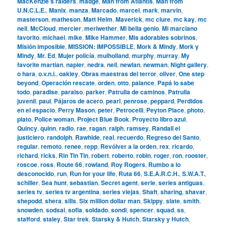
MacKenzie’s raiders
,
madge
,
Man from Atlantis
,
Man from
U.N.C.L.E.
,
Manix
,
manza
,
Marcado
,
marcel
,
mark
,
marvin
,
masterson
,
matheson
,
Matt Helm
,
Maverick
,
mc clure
,
mc kay
,
mc
neil
,
McCloud
,
mercier
,
meriwether
,
Mi bella genio
,
Mi marciano
favorito
,
michael
,
mike
,
Mike Hammer
,
Mis adorables sobrinos
,
Misión imposible
,
MISSION: IMPOSSIBLE
,
Mork & Mindy
,
Mork y
Mindy
,
Mr. Ed
,
Mujer policía
,
mulholland
,
murphy
,
murray
,
My
favorite martian
,
napier
,
nedra
,
neil
,
newlan
,
newman
,
Night gallery
,
o hara
,
o.v.n.i.
,
oakley
,
Obras maestras del terror
,
oliver
,
One step
beyond
,
Operación rescate
,
orden
,
otto
,
palance
,
Papá lo sabe
todo
,
paradise
,
paraiso
,
parker
,
Patrulla de caminos
,
Patrulla
juvenil
,
paul
,
Pájaros de acero
,
pearl
,
penrose
,
peppard
,
Perdidos
en el espacio
,
Perry Mason
,
peter
,
Petrocelli
,
Peyton Place
,
photo
,
plato
,
Police woman
,
Project Blue Book
,
Proyecto libro azul
,
Quincy
,
quinn
,
radio
,
rae
,
ragan
,
ralph
,
ramsey
,
Randall el
justiciero
,
randolph
,
Rawhide
,
real
,
recuerdo
,
Regreso del Santo
,
regular
,
remoto
,
renee
,
repp
,
Revólver a la orden
,
rex
,
ricardo
,
richard
,
ricks
,
Rin Tin Tin
,
robert
,
roberto
,
robin
,
roger
,
ron
,
rooster
,
roscoe
,
ross
,
Route 66
,
rowland
,
Roy Rogers
,
Rumbo a lo
desconocido
,
run
,
Run for your life
,
Ruta 66
,
S.E.A.R.C.H.
,
S.W.A.T.
,
schiller
,
Sea hunt
,
sebastian
,
Secret agent
,
serie
,
series antiguas
,
series tv
,
series tv argentina
,
series viejas
,
Shaft
,
sharing
,
shavar
,
shepodd
,
shera
,
sills
,
Six million dollar man
,
Skippy
,
slate
,
smith
,
snowden
,
sodsai
,
sofia
,
soldado
,
sondi
,
spencer
,
squad
,
ss
,
stafford
,
staley
,
Star trek
,
Starsky & Hutch
,
Starsky y Hutch
,