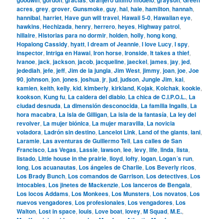
acres
,
grey
,
grover
,
Gunsmoke
,
guy
,
hal
,
hale
,
hamilton
,
hannah
,
hannibal
,
harriet
,
Have gun will travel
,
Hawaii 5-0
,
Hawaiian eye
,
hawkins
,
Hechizada
,
henry
,
herrero
,
heyes
,
Highway patrol
,
hillaire
,
Historias para no dormir
,
holden
,
holly
,
hong kong
,
Hopalong Cassidy
,
hyatt
,
I dream of Jeannie
,
I love Lucy
,
I spy
,
inspector
,
Intriga en Hawai
,
Iron horse
,
Ironside
,
It takes a thief
,
Ivanoe
,
jack
,
jackson
,
jacob
,
jacqueline
,
jaeckel
,
james
,
jay
,
jed
,
jedediah
,
jefe
,
jeff
,
Jim de la jungla
,
Jim West
,
jimmy
,
joan
,
joe
,
Joe
90
,
johnson
,
jon
,
jones
,
joshua
,
jr
,
jud
,
judson
,
Jungle Jim
,
kai
,
kamien
,
keith
,
kelly
,
kid
,
kimberly
,
kirkland
,
Kojak
,
Kolchak
,
kookie
,
kookson
,
Kung fu
,
La caldera del diablo
,
La chica de C.I.P.O.L.
,
La
ciudad desnuda
,
La dimensión desconocida
,
La familia Ingalls
,
La
hora macabra
,
La isla de Gilligan
,
La isla de la fantasía
,
La ley del
revolver
,
La mujer biónica
,
La mujer maravilla
,
La novicia
voladora
,
Ladrón sin destino
,
Lancelot Link
,
Land of the giants
,
lani
,
Laramie
,
Las aventuras de Guillermo Tell
,
Las calles de San
Francisco
,
Las Vegas
,
Lassie
,
lawson
,
lee
,
levy
,
life
,
linda
,
lista
,
listado
,
Little house in the prairie
,
lloyd
,
lofty
,
logan
,
Logan´s run
,
long
,
Los acuanautas
,
Los ángeles de Charlie
,
Los Beverly ricos
,
Los Brady Bunch
,
Los comandos de Garrison
,
Los detectives
,
Los
intocables
,
Los jinetes de Mackenzie
,
Los lanceros de Bengala
,
Los locos Addams
,
Los Monkees
,
Los Munsters
,
Los novatos
,
Los
nuevos vengadores
,
Los profesionales
,
Los vengadores
,
Los
Walton
,
Lost in space
,
louis
,
Love boat
,
lovey
,
M Squad
,
M.E.
,