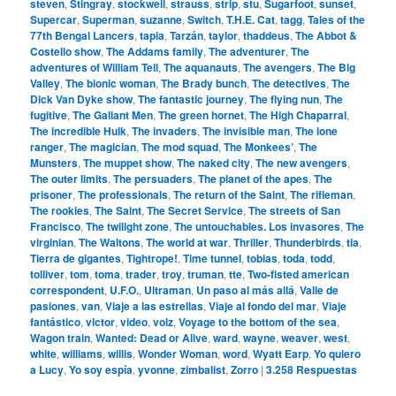
steven
,
Stingray
,
stockwell
,
strauss
,
strip
,
stu
,
Sugarfoot
,
sunset
,
Supercar
,
Superman
,
suzanne
,
Switch
,
T.H.E. Cat
,
tagg
,
Tales of the
77th Bengal Lancers
,
tapia
,
Tarzán
,
taylor
,
thaddeus
,
The Abbot &
Costello show
,
The Addams family
,
The adventurer
,
The
adventures of William Tell
,
The aquanauts
,
The avengers
,
The Big
Valley
,
The bionic woman
,
The Brady bunch
,
The detectives
,
The
Dick Van Dyke show
,
The fantastic journey
,
The flying nun
,
The
fugitive
,
The Gallant Men
,
The green hornet
,
The High Chaparral
,
The incredible Hulk
,
The invaders
,
The invisible man
,
The lone
ranger
,
The magician
,
The mod squad
,
The Monkees’
,
The
Munsters
,
The muppet show
,
The naked city
,
The new avengers
,
The outer limits
,
The persuaders
,
The planet of the apes
,
The
prisoner
,
The professionals
,
The return of the Saint
,
The rifleman
,
The rookies
,
The Saint
,
The Secret Service
,
The streets of San
Francisco
,
The twilight zone
,
The untouchables. Los invasores
,
The
virginian
,
The Waltons
,
The world at war
,
Thriller
,
Thunderbirds
,
tia
,
Tierra de gigantes
,
Tightrope!
,
Time tunnel
,
tobias
,
toda
,
todd
,
tolliver
,
tom
,
toma
,
trader
,
troy
,
truman
,
tte
,
Two-fisted american
correspondent
,
U.F.O.
,
Ultraman
,
Un paso al más allá
,
Valle de
pasiones
,
van
,
Viaje a las estrellas
,
Viaje al fondo del mar
,
Viaje
fantástico
,
victor
,
video
,
volz
,
Voyage to the bottom of the sea
,
Wagon train
,
Wanted: Dead or Alive
,
ward
,
wayne
,
weaver
,
west
,
white
,
williams
,
willis
,
Wonder Woman
,
word
,
Wyatt Earp
,
Yo quiero
a Lucy
,
Yo soy espía
,
yvonne
,
zimbalist
,
Zorro
|
3.258
Respuestas