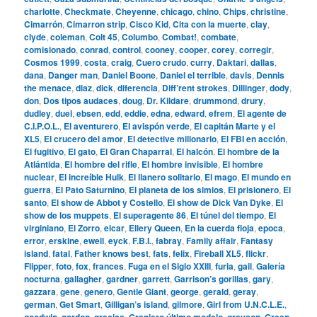
charlotte
,
Checkmate
,
Cheyenne
,
chicago
,
chino
,
Chips
,
christine
,
Cimarrón
,
Cimarron strip
,
Cisco Kid
,
Cita con la muerte
,
clay
,
clyde
,
coleman
,
Colt 45
,
Columbo
,
Combat!
,
combate
,
comisionado
,
conrad
,
control
,
cooney
,
cooper
,
corey
,
corregir
,
Cosmos 1999
,
costa
,
craig
,
Cuero crudo
,
curry
,
Daktari
,
dallas
,
dana
,
Danger man
,
Daniel Boone
,
Daniel el terrible
,
davis
,
Dennis
the menace
,
diaz
,
dick
,
diferencia
,
Diff’rent strokes
,
Dillinger
,
dody
,
don
,
Dos tipos audaces
,
doug
,
Dr. Kildare
,
drummond
,
drury
,
dudley
,
duel
,
ebsen
,
edd
,
eddie
,
edna
,
edward
,
efrem
,
El agente de
C.I.P.O.L.
,
El aventurero
,
El avispón verde
,
El capitán Marte y el
XL5
,
El crucero del amor
,
El detective millonario
,
El FBI en acción
,
El fugitivo
,
El gato
,
El Gran Chaparral
,
El halcón
,
El hombre de la
Atlántida
,
El hombre del rifle
,
El hombre invisible
,
El hombre
nuclear
,
El increíble Hulk
,
El llanero solitario
,
El mago
,
El mundo en
guerra
,
El Pato Saturnino
,
El planeta de los simios
,
El prisionero
,
El
santo
,
El show de Abbot y Costello
,
El show de Dick Van Dyke
,
El
show de los muppets
,
El superagente 86
,
El túnel del tiempo
,
El
virginiano
,
El Zorro
,
elcar
,
Ellery Queen
,
En la cuerda floja
,
epoca
,
error
,
erskine
,
ewell
,
eyck
,
F.B.I.
,
fabray
,
Family affair
,
Fantasy
island
,
fatal
,
Father knows best
,
fats
,
felix
,
Fireball XL5
,
flickr
,
Flipper
,
foto
,
fox
,
frances
,
Fuga en el Siglo XXIII
,
furia
,
gail
,
Galería
nocturna
,
gallagher
,
gardner
,
garrett
,
Garrison’s gorillas
,
gary
,
gazzara
,
gene
,
genero
,
Gentle Giant
,
george
,
gerald
,
geray
,
german
,
Get Smart
,
Gilligan’s island
,
gilmore
,
Girl from U.N.C.L.E.
,
goodwin
,
gordon
,
gracias
,
Granjero último modelo
,
grayson
,
Green