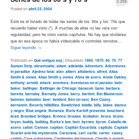
3.258
Posted on
abril 23, 2004
Este es el listado de todas las series de los ´60s y los ´70s que
recuerdo haber visto (*). A muchas de ellas no las veía con
regularidad, pero he visto varios capítulos. No hay que olvidarse
que en esa época no había videocable ni controles remotos…
Sigue leyendo
→
Publicado en
Qué antiguo soy
|
Etiquetado
1960
,
1970
,
60
,
70
,
77
Sunset Strip
,
abramowitz
,
adam
,
adelaida
,
adventure
,
Adventures
in paradise
,
Ajedrez fatal
,
alan
,
albert
,
alfabetico
,
alfred
,
Alias
Smith & Jones
,
Alias Smith y Jones
,
Alma de acero
,
Annie Oakley
,
anthony
,
arnold
,
attack
,
aventura
,
Aventuras en el paraíso
,
bain
,
baker
,
ballinger
,
Ballinger de Chicago
,
banacek
,
bane
,
barbara
,
baretta
,
barnaby
,
Barnaby Jones
,
barry
,
bartlett
,
Bat Masterson
,
batman
,
battalion
,
beer
,
beldord
,
Ben (el oso)
,
Ben Casey
,
bernstein
,
Beverly hillbillies
,
Bewitched
,
biddle
,
billy
,
blake
,
blanco
y negro
,
Blue angels
,
Bonanza
,
Boris Karloff presenta
,
bouchard
,
brad
,
Branded
,
bridges
,
Bronco
,
brouise
,
brubaker
,
bruce
,
bruno
,
bryan
,
buddy
,
bulldog
,
Burke’s law
,
burt
,
byrnes
,
byron
,
Caballo de
acero
,
cabot
,
Cannon
,
capitan
,
Capitán Escarlata
,
capitulo
,
Captain
Scarlet and the mysterons
,
Caravana
,
carl
,
carlie
,
carter
,
casey
,
catlett
,
Caza submarina
,
Centinelas del bosque
,
Charlie´s angels
,