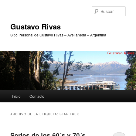
Ir
Ir
al
al
Busc
contenido
contenido
principal
secundario
Gustavo Rivas
Sitio Personal de Gustavo Rivas – Avellaneda – Argentina
Menú
Inicio
Contacto
principal
ARCHIVO DE LA ETIQUETA:
STAR TREK
Series de los 60´s y 70´s