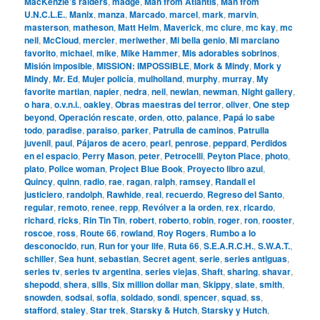
MacKenzie’s raiders
,
madge
,
Man from Atlantis
,
Man from
U.N.C.L.E.
,
Manix
,
manza
,
Marcado
,
marcel
,
mark
,
marvin
,
masterson
,
matheson
,
Matt Helm
,
Maverick
,
mc clure
,
mc kay
,
mc
neil
,
McCloud
,
mercier
,
meriwether
,
Mi bella genio
,
Mi marciano
favorito
,
michael
,
mike
,
Mike Hammer
,
Mis adorables sobrinos
,
Misión imposible
,
MISSION: IMPOSSIBLE
,
Mork & Mindy
,
Mork y
Mindy
,
Mr. Ed
,
Mujer policía
,
mulholland
,
murphy
,
murray
,
My
favorite martian
,
napier
,
nedra
,
neil
,
newlan
,
newman
,
Night gallery
,
o hara
,
o.v.n.i.
,
oakley
,
Obras maestras del terror
,
oliver
,
One step
beyond
,
Operación rescate
,
orden
,
otto
,
palance
,
Papá lo sabe
todo
,
paradise
,
paraiso
,
parker
,
Patrulla de caminos
,
Patrulla
juvenil
,
paul
,
Pájaros de acero
,
pearl
,
penrose
,
peppard
,
Perdidos
en el espacio
,
Perry Mason
,
peter
,
Petrocelli
,
Peyton Place
,
photo
,
plato
,
Police woman
,
Project Blue Book
,
Proyecto libro azul
,
Quincy
,
quinn
,
radio
,
rae
,
ragan
,
ralph
,
ramsey
,
Randall el
justiciero
,
randolph
,
Rawhide
,
real
,
recuerdo
,
Regreso del Santo
,
regular
,
remoto
,
renee
,
repp
,
Revólver a la orden
,
rex
,
ricardo
,
richard
,
ricks
,
Rin Tin Tin
,
robert
,
roberto
,
robin
,
roger
,
ron
,
rooster
,
roscoe
,
ross
,
Route 66
,
rowland
,
Roy Rogers
,
Rumbo a lo
desconocido
,
run
,
Run for your life
,
Ruta 66
,
S.E.A.R.C.H.
,
S.W.A.T.
,
schiller
,
Sea hunt
,
sebastian
,
Secret agent
,
serie
,
series antiguas
,
series tv
,
series tv argentina
,
series viejas
,
Shaft
,
sharing
,
shavar
,
shepodd
,
shera
,
sills
,
Six million dollar man
,
Skippy
,
slate
,
smith
,
snowden
,
sodsai
,
sofia
,
soldado
,
sondi
,
spencer
,
squad
,
ss
,
stafford
,
staley
,
Star trek
,
Starsky & Hutch
,
Starsky y Hutch
,