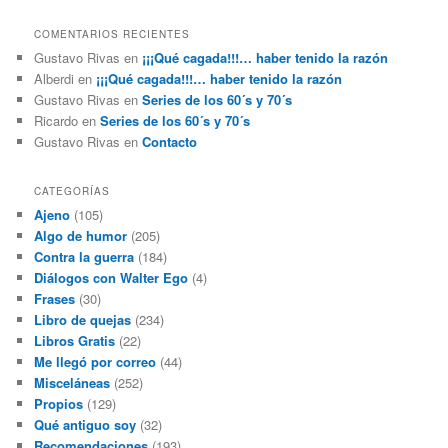
COMENTARIOS RECIENTES
Gustavo Rivas
en
¡¡¡Qué cagada!!!… haber tenido la razón
Alberdi
en
¡¡¡Qué cagada!!!… haber tenido la razón
Gustavo Rivas
en
Series de los 60´s y 70´s
Ricardo
en
Series de los 60´s y 70´s
Gustavo Rivas
en
Contacto
CATEGORÍAS
Ajeno
(105)
Algo de humor
(205)
Contra la guerra
(184)
Diálogos con Walter Ego
(4)
Frases
(30)
Libro de quejas
(234)
Libros Gratis
(22)
Me llegó por correo
(44)
Misceláneas
(252)
Propios
(129)
Qué antiguo soy
(32)
Recomendaciones
(193)