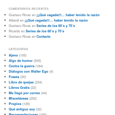
COMENTARIOS RECIENTES
Gustavo Rivas
en
¡¡¡Qué cagada!!!… haber tenido la razón
Alberdi
en
¡¡¡Qué cagada!!!… haber tenido la razón
Gustavo Rivas
en
Series de los 60´s y 70´s
Ricardo
en
Series de los 60´s y 70´s
Gustavo Rivas
en
Contacto
CATEGORÍAS
Ajeno
(105)
Algo de humor
(205)
Contra la guerra
(184)
Diálogos con Walter Ego
(4)
Frases
(30)
Libro de quejas
(234)
Libros Gratis
(22)
Me llegó por correo
(44)
Misceláneas
(252)
Propios
(129)
Qué antiguo soy
(32)
Recomendaciones
(193)