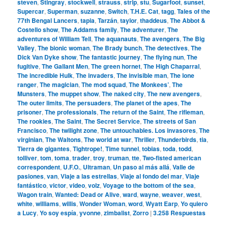
steven
,
Stingray
,
stockwell
,
strauss
,
strip
,
stu
,
Sugarfoot
,
sunset
,
Supercar
,
Superman
,
suzanne
,
Switch
,
T.H.E. Cat
,
tagg
,
Tales of the
77th Bengal Lancers
,
tapia
,
Tarzán
,
taylor
,
thaddeus
,
The Abbot &
Costello show
,
The Addams family
,
The adventurer
,
The
adventures of William Tell
,
The aquanauts
,
The avengers
,
The Big
Valley
,
The bionic woman
,
The Brady bunch
,
The detectives
,
The
Dick Van Dyke show
,
The fantastic journey
,
The flying nun
,
The
fugitive
,
The Gallant Men
,
The green hornet
,
The High Chaparral
,
The incredible Hulk
,
The invaders
,
The invisible man
,
The lone
ranger
,
The magician
,
The mod squad
,
The Monkees’
,
The
Munsters
,
The muppet show
,
The naked city
,
The new avengers
,
The outer limits
,
The persuaders
,
The planet of the apes
,
The
prisoner
,
The professionals
,
The return of the Saint
,
The rifleman
,
The rookies
,
The Saint
,
The Secret Service
,
The streets of San
Francisco
,
The twilight zone
,
The untouchables. Los invasores
,
The
virginian
,
The Waltons
,
The world at war
,
Thriller
,
Thunderbirds
,
tia
,
Tierra de gigantes
,
Tightrope!
,
Time tunnel
,
tobias
,
toda
,
todd
,
tolliver
,
tom
,
toma
,
trader
,
troy
,
truman
,
tte
,
Two-fisted american
correspondent
,
U.F.O.
,
Ultraman
,
Un paso al más allá
,
Valle de
pasiones
,
van
,
Viaje a las estrellas
,
Viaje al fondo del mar
,
Viaje
fantástico
,
victor
,
video
,
volz
,
Voyage to the bottom of the sea
,
Wagon train
,
Wanted: Dead or Alive
,
ward
,
wayne
,
weaver
,
west
,
white
,
williams
,
willis
,
Wonder Woman
,
word
,
Wyatt Earp
,
Yo quiero
a Lucy
,
Yo soy espía
,
yvonne
,
zimbalist
,
Zorro
|
3.258
Respuestas