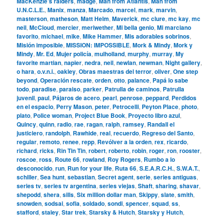
MacKenzie’s raiders
,
madge
,
Man from Atlantis
,
Man from
U.N.C.L.E.
,
Manix
,
manza
,
Marcado
,
marcel
,
mark
,
marvin
,
masterson
,
matheson
,
Matt Helm
,
Maverick
,
mc clure
,
mc kay
,
mc
neil
,
McCloud
,
mercier
,
meriwether
,
Mi bella genio
,
Mi marciano
favorito
,
michael
,
mike
,
Mike Hammer
,
Mis adorables sobrinos
,
Misión imposible
,
MISSION: IMPOSSIBLE
,
Mork & Mindy
,
Mork y
Mindy
,
Mr. Ed
,
Mujer policía
,
mulholland
,
murphy
,
murray
,
My
favorite martian
,
napier
,
nedra
,
neil
,
newlan
,
newman
,
Night gallery
,
o hara
,
o.v.n.i.
,
oakley
,
Obras maestras del terror
,
oliver
,
One step
beyond
,
Operación rescate
,
orden
,
otto
,
palance
,
Papá lo sabe
todo
,
paradise
,
paraiso
,
parker
,
Patrulla de caminos
,
Patrulla
juvenil
,
paul
,
Pájaros de acero
,
pearl
,
penrose
,
peppard
,
Perdidos
en el espacio
,
Perry Mason
,
peter
,
Petrocelli
,
Peyton Place
,
photo
,
plato
,
Police woman
,
Project Blue Book
,
Proyecto libro azul
,
Quincy
,
quinn
,
radio
,
rae
,
ragan
,
ralph
,
ramsey
,
Randall el
justiciero
,
randolph
,
Rawhide
,
real
,
recuerdo
,
Regreso del Santo
,
regular
,
remoto
,
renee
,
repp
,
Revólver a la orden
,
rex
,
ricardo
,
richard
,
ricks
,
Rin Tin Tin
,
robert
,
roberto
,
robin
,
roger
,
ron
,
rooster
,
roscoe
,
ross
,
Route 66
,
rowland
,
Roy Rogers
,
Rumbo a lo
desconocido
,
run
,
Run for your life
,
Ruta 66
,
S.E.A.R.C.H.
,
S.W.A.T.
,
schiller
,
Sea hunt
,
sebastian
,
Secret agent
,
serie
,
series antiguas
,
series tv
,
series tv argentina
,
series viejas
,
Shaft
,
sharing
,
shavar
,
shepodd
,
shera
,
sills
,
Six million dollar man
,
Skippy
,
slate
,
smith
,
snowden
,
sodsai
,
sofia
,
soldado
,
sondi
,
spencer
,
squad
,
ss
,
stafford
,
staley
,
Star trek
,
Starsky & Hutch
,
Starsky y Hutch
,