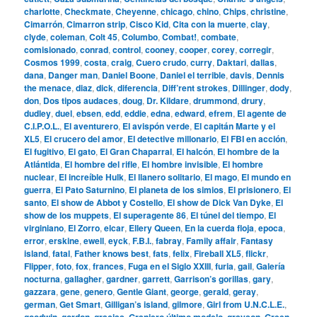
charlotte
,
Checkmate
,
Cheyenne
,
chicago
,
chino
,
Chips
,
christine
,
Cimarrón
,
Cimarron strip
,
Cisco Kid
,
Cita con la muerte
,
clay
,
clyde
,
coleman
,
Colt 45
,
Columbo
,
Combat!
,
combate
,
comisionado
,
conrad
,
control
,
cooney
,
cooper
,
corey
,
corregir
,
Cosmos 1999
,
costa
,
craig
,
Cuero crudo
,
curry
,
Daktari
,
dallas
,
dana
,
Danger man
,
Daniel Boone
,
Daniel el terrible
,
davis
,
Dennis
the menace
,
diaz
,
dick
,
diferencia
,
Diff’rent strokes
,
Dillinger
,
dody
,
don
,
Dos tipos audaces
,
doug
,
Dr. Kildare
,
drummond
,
drury
,
dudley
,
duel
,
ebsen
,
edd
,
eddie
,
edna
,
edward
,
efrem
,
El agente de
C.I.P.O.L.
,
El aventurero
,
El avispón verde
,
El capitán Marte y el
XL5
,
El crucero del amor
,
El detective millonario
,
El FBI en acción
,
El fugitivo
,
El gato
,
El Gran Chaparral
,
El halcón
,
El hombre de la
Atlántida
,
El hombre del rifle
,
El hombre invisible
,
El hombre
nuclear
,
El increíble Hulk
,
El llanero solitario
,
El mago
,
El mundo en
guerra
,
El Pato Saturnino
,
El planeta de los simios
,
El prisionero
,
El
santo
,
El show de Abbot y Costello
,
El show de Dick Van Dyke
,
El
show de los muppets
,
El superagente 86
,
El túnel del tiempo
,
El
virginiano
,
El Zorro
,
elcar
,
Ellery Queen
,
En la cuerda floja
,
epoca
,
error
,
erskine
,
ewell
,
eyck
,
F.B.I.
,
fabray
,
Family affair
,
Fantasy
island
,
fatal
,
Father knows best
,
fats
,
felix
,
Fireball XL5
,
flickr
,
Flipper
,
foto
,
fox
,
frances
,
Fuga en el Siglo XXIII
,
furia
,
gail
,
Galería
nocturna
,
gallagher
,
gardner
,
garrett
,
Garrison’s gorillas
,
gary
,
gazzara
,
gene
,
genero
,
Gentle Giant
,
george
,
gerald
,
geray
,
german
,
Get Smart
,
Gilligan’s island
,
gilmore
,
Girl from U.N.C.L.E.
,
goodwin
,
gordon
,
gracias
,
Granjero último modelo
,
grayson
,
Green