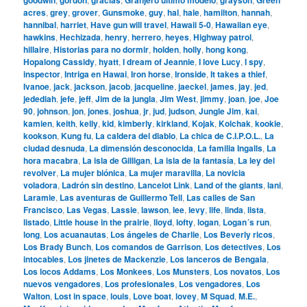
acres
,
grey
,
grover
,
Gunsmoke
,
guy
,
hal
,
hale
,
hamilton
,
hannah
,
hannibal
,
harriet
,
Have gun will travel
,
Hawaii 5-0
,
Hawaiian eye
,
hawkins
,
Hechizada
,
henry
,
herrero
,
heyes
,
Highway patrol
,
hillaire
,
Historias para no dormir
,
holden
,
holly
,
hong kong
,
Hopalong Cassidy
,
hyatt
,
I dream of Jeannie
,
I love Lucy
,
I spy
,
inspector
,
Intriga en Hawai
,
Iron horse
,
Ironside
,
It takes a thief
,
Ivanoe
,
jack
,
jackson
,
jacob
,
jacqueline
,
jaeckel
,
james
,
jay
,
jed
,
jedediah
,
jefe
,
jeff
,
Jim de la jungla
,
Jim West
,
jimmy
,
joan
,
joe
,
Joe
90
,
johnson
,
jon
,
jones
,
joshua
,
jr
,
jud
,
judson
,
Jungle Jim
,
kai
,
kamien
,
keith
,
kelly
,
kid
,
kimberly
,
kirkland
,
Kojak
,
Kolchak
,
kookie
,
kookson
,
Kung fu
,
La caldera del diablo
,
La chica de C.I.P.O.L.
,
La
ciudad desnuda
,
La dimensión desconocida
,
La familia Ingalls
,
La
hora macabra
,
La isla de Gilligan
,
La isla de la fantasía
,
La ley del
revolver
,
La mujer biónica
,
La mujer maravilla
,
La novicia
voladora
,
Ladrón sin destino
,
Lancelot Link
,
Land of the giants
,
lani
,
Laramie
,
Las aventuras de Guillermo Tell
,
Las calles de San
Francisco
,
Las Vegas
,
Lassie
,
lawson
,
lee
,
levy
,
life
,
linda
,
lista
,
listado
,
Little house in the prairie
,
lloyd
,
lofty
,
logan
,
Logan´s run
,
long
,
Los acuanautas
,
Los ángeles de Charlie
,
Los Beverly ricos
,
Los Brady Bunch
,
Los comandos de Garrison
,
Los detectives
,
Los
intocables
,
Los jinetes de Mackenzie
,
Los lanceros de Bengala
,
Los locos Addams
,
Los Monkees
,
Los Munsters
,
Los novatos
,
Los
nuevos vengadores
,
Los profesionales
,
Los vengadores
,
Los
Walton
,
Lost in space
,
louis
,
Love boat
,
lovey
,
M Squad
,
M.E.
,