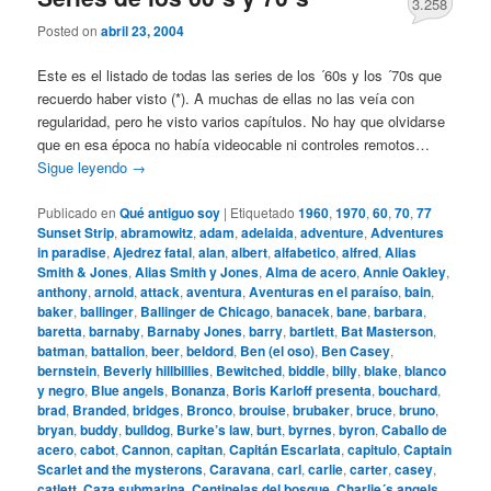
3.258
Posted on
abril 23, 2004
Este es el listado de todas las series de los ´60s y los ´70s que
recuerdo haber visto (*). A muchas de ellas no las veía con
regularidad, pero he visto varios capítulos. No hay que olvidarse
que en esa época no había videocable ni controles remotos…
Sigue leyendo
→
Publicado en
Qué antiguo soy
|
Etiquetado
1960
,
1970
,
60
,
70
,
77
Sunset Strip
,
abramowitz
,
adam
,
adelaida
,
adventure
,
Adventures
in paradise
,
Ajedrez fatal
,
alan
,
albert
,
alfabetico
,
alfred
,
Alias
Smith & Jones
,
Alias Smith y Jones
,
Alma de acero
,
Annie Oakley
,
anthony
,
arnold
,
attack
,
aventura
,
Aventuras en el paraíso
,
bain
,
baker
,
ballinger
,
Ballinger de Chicago
,
banacek
,
bane
,
barbara
,
baretta
,
barnaby
,
Barnaby Jones
,
barry
,
bartlett
,
Bat Masterson
,
batman
,
battalion
,
beer
,
beldord
,
Ben (el oso)
,
Ben Casey
,
bernstein
,
Beverly hillbillies
,
Bewitched
,
biddle
,
billy
,
blake
,
blanco
y negro
,
Blue angels
,
Bonanza
,
Boris Karloff presenta
,
bouchard
,
brad
,
Branded
,
bridges
,
Bronco
,
brouise
,
brubaker
,
bruce
,
bruno
,
bryan
,
buddy
,
bulldog
,
Burke’s law
,
burt
,
byrnes
,
byron
,
Caballo de
acero
,
cabot
,
Cannon
,
capitan
,
Capitán Escarlata
,
capitulo
,
Captain
Scarlet and the mysterons
,
Caravana
,
carl
,
carlie
,
carter
,
casey
,
catlett
,
Caza submarina
,
Centinelas del bosque
,
Charlie´s angels
,