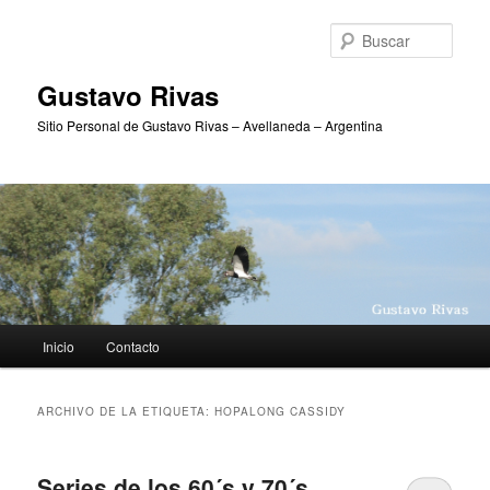
Ir
Ir
al
al
Busc
contenido
contenido
principal
secundario
Gustavo Rivas
Sitio Personal de Gustavo Rivas – Avellaneda – Argentina
Menú
Inicio
Contacto
principal
ARCHIVO DE LA ETIQUETA:
HOPALONG CASSIDY
Series de los 60´s y 70´s