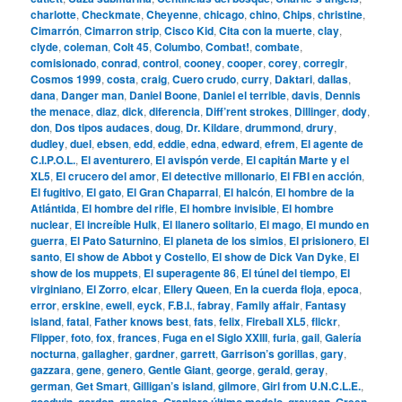
charlotte
,
Checkmate
,
Cheyenne
,
chicago
,
chino
,
Chips
,
christine
,
Cimarrón
,
Cimarron strip
,
Cisco Kid
,
Cita con la muerte
,
clay
,
clyde
,
coleman
,
Colt 45
,
Columbo
,
Combat!
,
combate
,
comisionado
,
conrad
,
control
,
cooney
,
cooper
,
corey
,
corregir
,
Cosmos 1999
,
costa
,
craig
,
Cuero crudo
,
curry
,
Daktari
,
dallas
,
dana
,
Danger man
,
Daniel Boone
,
Daniel el terrible
,
davis
,
Dennis
the menace
,
diaz
,
dick
,
diferencia
,
Diff’rent strokes
,
Dillinger
,
dody
,
don
,
Dos tipos audaces
,
doug
,
Dr. Kildare
,
drummond
,
drury
,
dudley
,
duel
,
ebsen
,
edd
,
eddie
,
edna
,
edward
,
efrem
,
El agente de
C.I.P.O.L.
,
El aventurero
,
El avispón verde
,
El capitán Marte y el
XL5
,
El crucero del amor
,
El detective millonario
,
El FBI en acción
,
El fugitivo
,
El gato
,
El Gran Chaparral
,
El halcón
,
El hombre de la
Atlántida
,
El hombre del rifle
,
El hombre invisible
,
El hombre
nuclear
,
El increíble Hulk
,
El llanero solitario
,
El mago
,
El mundo en
guerra
,
El Pato Saturnino
,
El planeta de los simios
,
El prisionero
,
El
santo
,
El show de Abbot y Costello
,
El show de Dick Van Dyke
,
El
show de los muppets
,
El superagente 86
,
El túnel del tiempo
,
El
virginiano
,
El Zorro
,
elcar
,
Ellery Queen
,
En la cuerda floja
,
epoca
,
error
,
erskine
,
ewell
,
eyck
,
F.B.I.
,
fabray
,
Family affair
,
Fantasy
island
,
fatal
,
Father knows best
,
fats
,
felix
,
Fireball XL5
,
flickr
,
Flipper
,
foto
,
fox
,
frances
,
Fuga en el Siglo XXIII
,
furia
,
gail
,
Galería
nocturna
,
gallagher
,
gardner
,
garrett
,
Garrison’s gorillas
,
gary
,
gazzara
,
gene
,
genero
,
Gentle Giant
,
george
,
gerald
,
geray
,
german
,
Get Smart
,
Gilligan’s island
,
gilmore
,
Girl from U.N.C.L.E.
,
goodwin
,
gordon
,
gracias
,
Granjero último modelo
,
grayson
,
Green