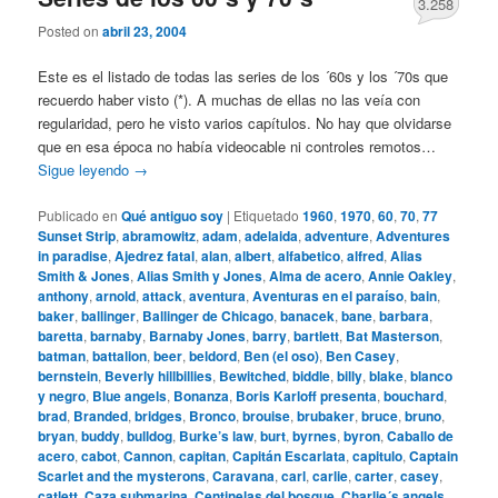
3.258
Posted on
abril 23, 2004
Este es el listado de todas las series de los ´60s y los ´70s que
recuerdo haber visto (*). A muchas de ellas no las veía con
regularidad, pero he visto varios capítulos. No hay que olvidarse
que en esa época no había videocable ni controles remotos…
Sigue leyendo
→
Publicado en
Qué antiguo soy
|
Etiquetado
1960
,
1970
,
60
,
70
,
77
Sunset Strip
,
abramowitz
,
adam
,
adelaida
,
adventure
,
Adventures
in paradise
,
Ajedrez fatal
,
alan
,
albert
,
alfabetico
,
alfred
,
Alias
Smith & Jones
,
Alias Smith y Jones
,
Alma de acero
,
Annie Oakley
,
anthony
,
arnold
,
attack
,
aventura
,
Aventuras en el paraíso
,
bain
,
baker
,
ballinger
,
Ballinger de Chicago
,
banacek
,
bane
,
barbara
,
baretta
,
barnaby
,
Barnaby Jones
,
barry
,
bartlett
,
Bat Masterson
,
batman
,
battalion
,
beer
,
beldord
,
Ben (el oso)
,
Ben Casey
,
bernstein
,
Beverly hillbillies
,
Bewitched
,
biddle
,
billy
,
blake
,
blanco
y negro
,
Blue angels
,
Bonanza
,
Boris Karloff presenta
,
bouchard
,
brad
,
Branded
,
bridges
,
Bronco
,
brouise
,
brubaker
,
bruce
,
bruno
,
bryan
,
buddy
,
bulldog
,
Burke’s law
,
burt
,
byrnes
,
byron
,
Caballo de
acero
,
cabot
,
Cannon
,
capitan
,
Capitán Escarlata
,
capitulo
,
Captain
Scarlet and the mysterons
,
Caravana
,
carl
,
carlie
,
carter
,
casey
,
catlett
,
Caza submarina
,
Centinelas del bosque
,
Charlie´s angels
,