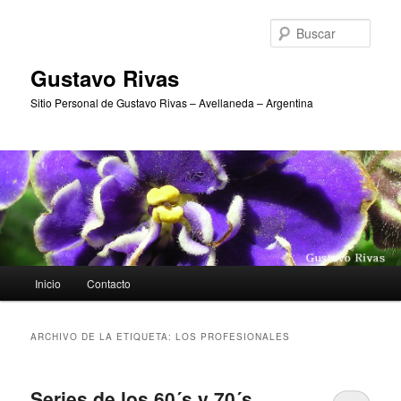
Ir
Ir
al
al
Busc
contenido
contenido
principal
secundario
Gustavo Rivas
Sitio Personal de Gustavo Rivas – Avellaneda – Argentina
Menú
Inicio
Contacto
principal
ARCHIVO DE LA ETIQUETA:
LOS PROFESIONALES
Series de los 60´s y 70´s