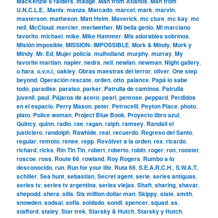
MacKenzie’s raiders
,
madge
,
Man from Atlantis
,
Man from
U.N.C.L.E.
,
Manix
,
manza
,
Marcado
,
marcel
,
mark
,
marvin
,
masterson
,
matheson
,
Matt Helm
,
Maverick
,
mc clure
,
mc kay
,
mc
neil
,
McCloud
,
mercier
,
meriwether
,
Mi bella genio
,
Mi marciano
favorito
,
michael
,
mike
,
Mike Hammer
,
Mis adorables sobrinos
,
Misión imposible
,
MISSION: IMPOSSIBLE
,
Mork & Mindy
,
Mork y
Mindy
,
Mr. Ed
,
Mujer policía
,
mulholland
,
murphy
,
murray
,
My
favorite martian
,
napier
,
nedra
,
neil
,
newlan
,
newman
,
Night gallery
,
o hara
,
o.v.n.i.
,
oakley
,
Obras maestras del terror
,
oliver
,
One step
beyond
,
Operación rescate
,
orden
,
otto
,
palance
,
Papá lo sabe
todo
,
paradise
,
paraiso
,
parker
,
Patrulla de caminos
,
Patrulla
juvenil
,
paul
,
Pájaros de acero
,
pearl
,
penrose
,
peppard
,
Perdidos
en el espacio
,
Perry Mason
,
peter
,
Petrocelli
,
Peyton Place
,
photo
,
plato
,
Police woman
,
Project Blue Book
,
Proyecto libro azul
,
Quincy
,
quinn
,
radio
,
rae
,
ragan
,
ralph
,
ramsey
,
Randall el
justiciero
,
randolph
,
Rawhide
,
real
,
recuerdo
,
Regreso del Santo
,
regular
,
remoto
,
renee
,
repp
,
Revólver a la orden
,
rex
,
ricardo
,
richard
,
ricks
,
Rin Tin Tin
,
robert
,
roberto
,
robin
,
roger
,
ron
,
rooster
,
roscoe
,
ross
,
Route 66
,
rowland
,
Roy Rogers
,
Rumbo a lo
desconocido
,
run
,
Run for your life
,
Ruta 66
,
S.E.A.R.C.H.
,
S.W.A.T.
,
schiller
,
Sea hunt
,
sebastian
,
Secret agent
,
serie
,
series antiguas
,
series tv
,
series tv argentina
,
series viejas
,
Shaft
,
sharing
,
shavar
,
shepodd
,
shera
,
sills
,
Six million dollar man
,
Skippy
,
slate
,
smith
,
snowden
,
sodsai
,
sofia
,
soldado
,
sondi
,
spencer
,
squad
,
ss
,
stafford
,
staley
,
Star trek
,
Starsky & Hutch
,
Starsky y Hutch
,