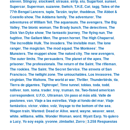
steven
,
Stingray
,
stockwell
,
strauss
,
strip
,
stu
,
Sugarfoot
,
sunset
,
Supercar
,
Superman
,
suzanne
,
Switch
,
T.H.E. Cat
,
tagg
,
Tales of the
77th Bengal Lancers
,
tapia
,
Tarzán
,
taylor
,
thaddeus
,
The Abbot &
Costello show
,
The Addams family
,
The adventurer
,
The
adventures of William Tell
,
The aquanauts
,
The avengers
,
The Big
Valley
,
The bionic woman
,
The Brady bunch
,
The detectives
,
The
Dick Van Dyke show
,
The fantastic journey
,
The flying nun
,
The
fugitive
,
The Gallant Men
,
The green hornet
,
The High Chaparral
,
The incredible Hulk
,
The invaders
,
The invisible man
,
The lone
ranger
,
The magician
,
The mod squad
,
The Monkees’
,
The
Munsters
,
The muppet show
,
The naked city
,
The new avengers
,
The outer limits
,
The persuaders
,
The planet of the apes
,
The
prisoner
,
The professionals
,
The return of the Saint
,
The rifleman
,
The rookies
,
The Saint
,
The Secret Service
,
The streets of San
Francisco
,
The twilight zone
,
The untouchables. Los invasores
,
The
virginian
,
The Waltons
,
The world at war
,
Thriller
,
Thunderbirds
,
tia
,
Tierra de gigantes
,
Tightrope!
,
Time tunnel
,
tobias
,
toda
,
todd
,
tolliver
,
tom
,
toma
,
trader
,
troy
,
truman
,
tte
,
Two-fisted american
correspondent
,
U.F.O.
,
Ultraman
,
Un paso al más allá
,
Valle de
pasiones
,
van
,
Viaje a las estrellas
,
Viaje al fondo del mar
,
Viaje
fantástico
,
victor
,
video
,
volz
,
Voyage to the bottom of the sea
,
Wagon train
,
Wanted: Dead or Alive
,
ward
,
wayne
,
weaver
,
west
,
white
,
williams
,
willis
,
Wonder Woman
,
word
,
Wyatt Earp
,
Yo quiero
a Lucy
,
Yo soy espía
,
yvonne
,
zimbalist
,
Zorro
|
3.258
Respuestas