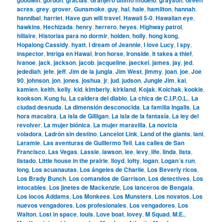
acres
,
grey
,
grover
,
Gunsmoke
,
guy
,
hal
,
hale
,
hamilton
,
hannah
,
hannibal
,
harriet
,
Have gun will travel
,
Hawaii 5-0
,
Hawaiian eye
,
hawkins
,
Hechizada
,
henry
,
herrero
,
heyes
,
Highway patrol
,
hillaire
,
Historias para no dormir
,
holden
,
holly
,
hong kong
,
Hopalong Cassidy
,
hyatt
,
I dream of Jeannie
,
I love Lucy
,
I spy
,
inspector
,
Intriga en Hawai
,
Iron horse
,
Ironside
,
It takes a thief
,
Ivanoe
,
jack
,
jackson
,
jacob
,
jacqueline
,
jaeckel
,
james
,
jay
,
jed
,
jedediah
,
jefe
,
jeff
,
Jim de la jungla
,
Jim West
,
jimmy
,
joan
,
joe
,
Joe
90
,
johnson
,
jon
,
jones
,
joshua
,
jr
,
jud
,
judson
,
Jungle Jim
,
kai
,
kamien
,
keith
,
kelly
,
kid
,
kimberly
,
kirkland
,
Kojak
,
Kolchak
,
kookie
,
kookson
,
Kung fu
,
La caldera del diablo
,
La chica de C.I.P.O.L.
,
La
ciudad desnuda
,
La dimensión desconocida
,
La familia Ingalls
,
La
hora macabra
,
La isla de Gilligan
,
La isla de la fantasía
,
La ley del
revolver
,
La mujer biónica
,
La mujer maravilla
,
La novicia
voladora
,
Ladrón sin destino
,
Lancelot Link
,
Land of the giants
,
lani
,
Laramie
,
Las aventuras de Guillermo Tell
,
Las calles de San
Francisco
,
Las Vegas
,
Lassie
,
lawson
,
lee
,
levy
,
life
,
linda
,
lista
,
listado
,
Little house in the prairie
,
lloyd
,
lofty
,
logan
,
Logan´s run
,
long
,
Los acuanautas
,
Los ángeles de Charlie
,
Los Beverly ricos
,
Los Brady Bunch
,
Los comandos de Garrison
,
Los detectives
,
Los
intocables
,
Los jinetes de Mackenzie
,
Los lanceros de Bengala
,
Los locos Addams
,
Los Monkees
,
Los Munsters
,
Los novatos
,
Los
nuevos vengadores
,
Los profesionales
,
Los vengadores
,
Los
Walton
,
Lost in space
,
louis
,
Love boat
,
lovey
,
M Squad
,
M.E.
,