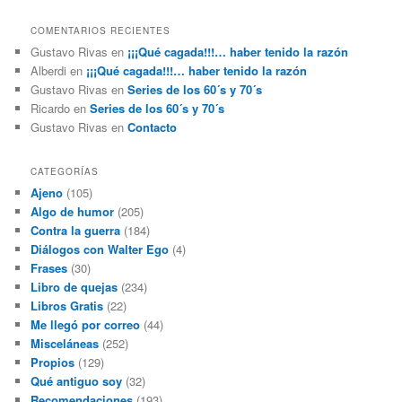
COMENTARIOS RECIENTES
Gustavo Rivas
en
¡¡¡Qué cagada!!!… haber tenido la razón
Alberdi
en
¡¡¡Qué cagada!!!… haber tenido la razón
Gustavo Rivas
en
Series de los 60´s y 70´s
Ricardo
en
Series de los 60´s y 70´s
Gustavo Rivas
en
Contacto
CATEGORÍAS
Ajeno
(105)
Algo de humor
(205)
Contra la guerra
(184)
Diálogos con Walter Ego
(4)
Frases
(30)
Libro de quejas
(234)
Libros Gratis
(22)
Me llegó por correo
(44)
Misceláneas
(252)
Propios
(129)
Qué antiguo soy
(32)
Recomendaciones
(193)