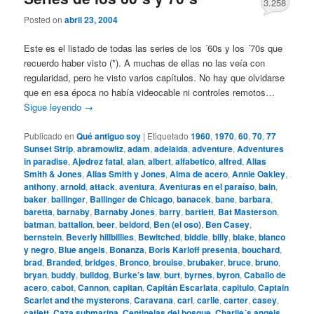
3.258
Posted on
abril 23, 2004
Este es el listado de todas las series de los ´60s y los ´70s que
recuerdo haber visto (*). A muchas de ellas no las veía con
regularidad, pero he visto varios capítulos. No hay que olvidarse
que en esa época no había videocable ni controles remotos…
Sigue leyendo
→
Publicado en
Qué antiguo soy
|
Etiquetado
1960
,
1970
,
60
,
70
,
77
Sunset Strip
,
abramowitz
,
adam
,
adelaida
,
adventure
,
Adventures
in paradise
,
Ajedrez fatal
,
alan
,
albert
,
alfabetico
,
alfred
,
Alias
Smith & Jones
,
Alias Smith y Jones
,
Alma de acero
,
Annie Oakley
,
anthony
,
arnold
,
attack
,
aventura
,
Aventuras en el paraíso
,
bain
,
baker
,
ballinger
,
Ballinger de Chicago
,
banacek
,
bane
,
barbara
,
baretta
,
barnaby
,
Barnaby Jones
,
barry
,
bartlett
,
Bat Masterson
,
batman
,
battalion
,
beer
,
beldord
,
Ben (el oso)
,
Ben Casey
,
bernstein
,
Beverly hillbillies
,
Bewitched
,
biddle
,
billy
,
blake
,
blanco
y negro
,
Blue angels
,
Bonanza
,
Boris Karloff presenta
,
bouchard
,
brad
,
Branded
,
bridges
,
Bronco
,
brouise
,
brubaker
,
bruce
,
bruno
,
bryan
,
buddy
,
bulldog
,
Burke’s law
,
burt
,
byrnes
,
byron
,
Caballo de
acero
,
cabot
,
Cannon
,
capitan
,
Capitán Escarlata
,
capitulo
,
Captain
Scarlet and the mysterons
,
Caravana
,
carl
,
carlie
,
carter
,
casey
,
catlett
,
Caza submarina
,
Centinelas del bosque
,
Charlie´s angels
,