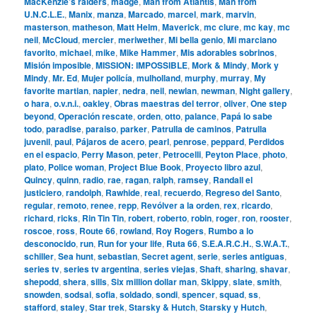
MacKenzie’s raiders
,
madge
,
Man from Atlantis
,
Man from
U.N.C.L.E.
,
Manix
,
manza
,
Marcado
,
marcel
,
mark
,
marvin
,
masterson
,
matheson
,
Matt Helm
,
Maverick
,
mc clure
,
mc kay
,
mc
neil
,
McCloud
,
mercier
,
meriwether
,
Mi bella genio
,
Mi marciano
favorito
,
michael
,
mike
,
Mike Hammer
,
Mis adorables sobrinos
,
Misión imposible
,
MISSION: IMPOSSIBLE
,
Mork & Mindy
,
Mork y
Mindy
,
Mr. Ed
,
Mujer policía
,
mulholland
,
murphy
,
murray
,
My
favorite martian
,
napier
,
nedra
,
neil
,
newlan
,
newman
,
Night gallery
,
o hara
,
o.v.n.i.
,
oakley
,
Obras maestras del terror
,
oliver
,
One step
beyond
,
Operación rescate
,
orden
,
otto
,
palance
,
Papá lo sabe
todo
,
paradise
,
paraiso
,
parker
,
Patrulla de caminos
,
Patrulla
juvenil
,
paul
,
Pájaros de acero
,
pearl
,
penrose
,
peppard
,
Perdidos
en el espacio
,
Perry Mason
,
peter
,
Petrocelli
,
Peyton Place
,
photo
,
plato
,
Police woman
,
Project Blue Book
,
Proyecto libro azul
,
Quincy
,
quinn
,
radio
,
rae
,
ragan
,
ralph
,
ramsey
,
Randall el
justiciero
,
randolph
,
Rawhide
,
real
,
recuerdo
,
Regreso del Santo
,
regular
,
remoto
,
renee
,
repp
,
Revólver a la orden
,
rex
,
ricardo
,
richard
,
ricks
,
Rin Tin Tin
,
robert
,
roberto
,
robin
,
roger
,
ron
,
rooster
,
roscoe
,
ross
,
Route 66
,
rowland
,
Roy Rogers
,
Rumbo a lo
desconocido
,
run
,
Run for your life
,
Ruta 66
,
S.E.A.R.C.H.
,
S.W.A.T.
,
schiller
,
Sea hunt
,
sebastian
,
Secret agent
,
serie
,
series antiguas
,
series tv
,
series tv argentina
,
series viejas
,
Shaft
,
sharing
,
shavar
,
shepodd
,
shera
,
sills
,
Six million dollar man
,
Skippy
,
slate
,
smith
,
snowden
,
sodsai
,
sofia
,
soldado
,
sondi
,
spencer
,
squad
,
ss
,
stafford
,
staley
,
Star trek
,
Starsky & Hutch
,
Starsky y Hutch
,