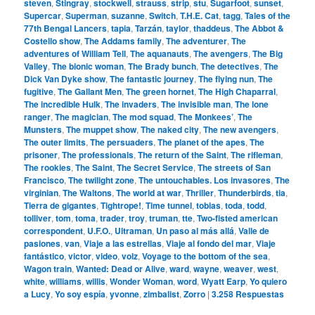
steven
,
Stingray
,
stockwell
,
strauss
,
strip
,
stu
,
Sugarfoot
,
sunset
,
Supercar
,
Superman
,
suzanne
,
Switch
,
T.H.E. Cat
,
tagg
,
Tales of the
77th Bengal Lancers
,
tapia
,
Tarzán
,
taylor
,
thaddeus
,
The Abbot &
Costello show
,
The Addams family
,
The adventurer
,
The
adventures of William Tell
,
The aquanauts
,
The avengers
,
The Big
Valley
,
The bionic woman
,
The Brady bunch
,
The detectives
,
The
Dick Van Dyke show
,
The fantastic journey
,
The flying nun
,
The
fugitive
,
The Gallant Men
,
The green hornet
,
The High Chaparral
,
The incredible Hulk
,
The invaders
,
The invisible man
,
The lone
ranger
,
The magician
,
The mod squad
,
The Monkees’
,
The
Munsters
,
The muppet show
,
The naked city
,
The new avengers
,
The outer limits
,
The persuaders
,
The planet of the apes
,
The
prisoner
,
The professionals
,
The return of the Saint
,
The rifleman
,
The rookies
,
The Saint
,
The Secret Service
,
The streets of San
Francisco
,
The twilight zone
,
The untouchables. Los invasores
,
The
virginian
,
The Waltons
,
The world at war
,
Thriller
,
Thunderbirds
,
tia
,
Tierra de gigantes
,
Tightrope!
,
Time tunnel
,
tobias
,
toda
,
todd
,
tolliver
,
tom
,
toma
,
trader
,
troy
,
truman
,
tte
,
Two-fisted american
correspondent
,
U.F.O.
,
Ultraman
,
Un paso al más allá
,
Valle de
pasiones
,
van
,
Viaje a las estrellas
,
Viaje al fondo del mar
,
Viaje
fantástico
,
victor
,
video
,
volz
,
Voyage to the bottom of the sea
,
Wagon train
,
Wanted: Dead or Alive
,
ward
,
wayne
,
weaver
,
west
,
white
,
williams
,
willis
,
Wonder Woman
,
word
,
Wyatt Earp
,
Yo quiero
a Lucy
,
Yo soy espía
,
yvonne
,
zimbalist
,
Zorro
|
3.258
Respuestas