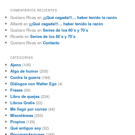
COMENTARIOS RECIENTES
Gustavo Rivas
en
¡¡¡Qué cagada!!!… haber tenido la razón
Alberdi
en
¡¡¡Qué cagada!!!… haber tenido la razón
Gustavo Rivas
en
Series de los 60´s y 70´s
Ricardo
en
Series de los 60´s y 70´s
Gustavo Rivas
en
Contacto
CATEGORÍAS
Ajeno
(105)
Algo de humor
(205)
Contra la guerra
(184)
Diálogos con Walter Ego
(4)
Frases
(30)
Libro de quejas
(234)
Libros Gratis
(22)
Me llegó por correo
(44)
Misceláneas
(252)
Propios
(129)
Qué antiguo soy
(32)
Recomendaciones
(193)