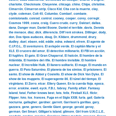
charlotte
,
Checkmate
,
Cheyenne
,
chicago
,
chino
,
Chips
,
christine
,
Cimarrón
,
Cimarron strip
,
Cisco Kid
,
Cita con la muerte
,
clay
,
clyde
,
coleman
,
Colt 45
,
Columbo
,
Combat!
,
combate
,
comisionado
,
conrad
,
control
,
cooney
,
cooper
,
corey
,
corregir
,
Cosmos 1999
,
costa
,
craig
,
Cuero crudo
,
curry
,
Daktari
,
dallas
,
dana
,
Danger man
,
Daniel Boone
,
Daniel el terrible
,
davis
,
Dennis
the menace
,
diaz
,
dick
,
diferencia
,
Diff’rent strokes
,
Dillinger
,
dody
,
don
,
Dos tipos audaces
,
doug
,
Dr. Kildare
,
drummond
,
drury
,
dudley
,
duel
,
ebsen
,
edd
,
eddie
,
edna
,
edward
,
efrem
,
El agente de
C.I.P.O.L.
,
El aventurero
,
El avispón verde
,
El capitán Marte y el
XL5
,
El crucero del amor
,
El detective millonario
,
El FBI en acción
,
El fugitivo
,
El gato
,
El Gran Chaparral
,
El halcón
,
El hombre de la
Atlántida
,
El hombre del rifle
,
El hombre invisible
,
El hombre
nuclear
,
El increíble Hulk
,
El llanero solitario
,
El mago
,
El mundo en
guerra
,
El Pato Saturnino
,
El planeta de los simios
,
El prisionero
,
El
santo
,
El show de Abbot y Costello
,
El show de Dick Van Dyke
,
El
show de los muppets
,
El superagente 86
,
El túnel del tiempo
,
El
virginiano
,
El Zorro
,
elcar
,
Ellery Queen
,
En la cuerda floja
,
epoca
,
error
,
erskine
,
ewell
,
eyck
,
F.B.I.
,
fabray
,
Family affair
,
Fantasy
island
,
fatal
,
Father knows best
,
fats
,
felix
,
Fireball XL5
,
flickr
,
Flipper
,
foto
,
fox
,
frances
,
Fuga en el Siglo XXIII
,
furia
,
gail
,
Galería
nocturna
,
gallagher
,
gardner
,
garrett
,
Garrison’s gorillas
,
gary
,
gazzara
,
gene
,
genero
,
Gentle Giant
,
george
,
gerald
,
geray
,
german
,
Get Smart
,
Gilligan’s island
,
gilmore
,
Girl from U.N.C.L.E.
,
goodwin
,
gordon
,
gracias
,
Granjero último modelo
,
grayson
,
Green