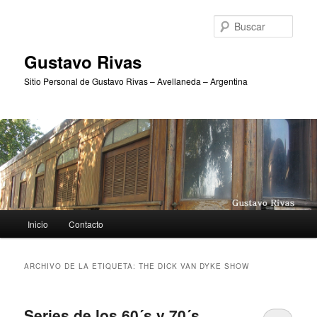
Ir
Ir
al
al
Busc
contenido
contenido
principal
secundario
Gustavo Rivas
Sitio Personal de Gustavo Rivas – Avellaneda – Argentina
Menú
Inicio
Contacto
principal
ARCHIVO DE LA ETIQUETA:
THE DICK VAN DYKE SHOW
Series de los 60´s y 70´s