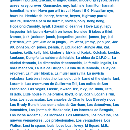
acres
,
grey
,
grover
,
Gunsmoke
,
guy
,
hal
,
hale
,
hamilton
,
hannah
,
hannibal
,
harriet
,
Have gun will travel
,
Hawaii 5-0
,
Hawaiian eye
,
hawkins
,
Hechizada
,
henry
,
herrero
,
heyes
,
Highway patrol
,
hillaire
,
Historias para no dormir
,
holden
,
holly
,
hong kong
,
Hopalong Cassidy
,
hyatt
,
I dream of Jeannie
,
I love Lucy
,
I spy
,
inspector
,
Intriga en Hawai
,
Iron horse
,
Ironside
,
It takes a thief
,
Ivanoe
,
jack
,
jackson
,
jacob
,
jacqueline
,
jaeckel
,
james
,
jay
,
jed
,
jedediah
,
jefe
,
jeff
,
Jim de la jungla
,
Jim West
,
jimmy
,
joan
,
joe
,
Joe
90
,
johnson
,
jon
,
jones
,
joshua
,
jr
,
jud
,
judson
,
Jungle Jim
,
kai
,
kamien
,
keith
,
kelly
,
kid
,
kimberly
,
kirkland
,
Kojak
,
Kolchak
,
kookie
,
kookson
,
Kung fu
,
La caldera del diablo
,
La chica de C.I.P.O.L.
,
La
ciudad desnuda
,
La dimensión desconocida
,
La familia Ingalls
,
La
hora macabra
,
La isla de Gilligan
,
La isla de la fantasía
,
La ley del
revolver
,
La mujer biónica
,
La mujer maravilla
,
La novicia
voladora
,
Ladrón sin destino
,
Lancelot Link
,
Land of the giants
,
lani
,
Laramie
,
Las aventuras de Guillermo Tell
,
Las calles de San
Francisco
,
Las Vegas
,
Lassie
,
lawson
,
lee
,
levy
,
life
,
linda
,
lista
,
listado
,
Little house in the prairie
,
lloyd
,
lofty
,
logan
,
Logan´s run
,
long
,
Los acuanautas
,
Los ángeles de Charlie
,
Los Beverly ricos
,
Los Brady Bunch
,
Los comandos de Garrison
,
Los detectives
,
Los
intocables
,
Los jinetes de Mackenzie
,
Los lanceros de Bengala
,
Los locos Addams
,
Los Monkees
,
Los Munsters
,
Los novatos
,
Los
nuevos vengadores
,
Los profesionales
,
Los vengadores
,
Los
Walton
,
Lost in space
,
louis
,
Love boat
,
lovey
,
M Squad
,
M.E.
,