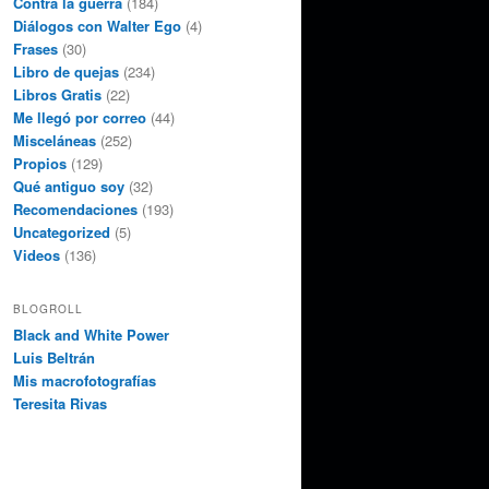
Contra la guerra
(184)
Diálogos con Walter Ego
(4)
Frases
(30)
Libro de quejas
(234)
Libros Gratis
(22)
Me llegó por correo
(44)
Misceláneas
(252)
Propios
(129)
Qué antiguo soy
(32)
Recomendaciones
(193)
Uncategorized
(5)
Videos
(136)
BLOGROLL
Black and White Power
Luis Beltrán
Mis macrofotografías
Teresita Rivas