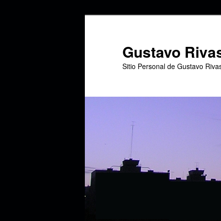
Ir
Ir
al
al
contenido
contenido
Gustavo Riva
principal
secundario
Sitio Personal de Gustavo Riva