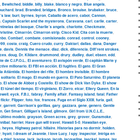
,
Bewitched
,
biddle
,
billy
,
blake
,
blanco y negro
,
Blue angels
,
ouchard
,
brad
,
Branded
,
bridges
,
Bronco
,
brouise
,
brubaker
,
bruce
,
’s law
,
burt
,
byrnes
,
byron
,
Caballo de acero
,
cabot
,
Cannon
,
o
,
Captain Scarlet and the mysterons
,
Caravana
,
carl
,
carlie
,
carter
,
tinelas del bosque
,
Charlie´s angels
,
charlotte
,
Checkmate
,
hristine
,
Cimarrón
,
Cimarron strip
,
Cisco Kid
,
Cita con la muerte
,
mbo
,
Combat!
,
combate
,
comisionado
,
conrad
,
control
,
cooney
,
999
,
costa
,
craig
,
Cuero crudo
,
curry
,
Daktari
,
dallas
,
dana
,
Danger
le
,
davis
,
Dennis the menace
,
diaz
,
dick
,
diferencia
,
Diff’rent strokes
,
aces
,
doug
,
Dr. Kildare
,
drummond
,
drury
,
dudley
,
duel
,
ebsen
,
edd
,
te de C.I.P.O.L.
,
El aventurero
,
El avispón verde
,
El capitán Marte y
ctive millonario
,
El FBI en acción
,
El fugitivo
,
El gato
,
El Gran
la Atlántida
,
El hombre del rifle
,
El hombre invisible
,
El hombre
 solitario
,
El mago
,
El mundo en guerra
,
El Pato Saturnino
,
El planeta
o
,
El show de Abbot y Costello
,
El show de Dick Van Dyke
,
El show
,
El túnel del tiempo
,
El virginiano
,
El Zorro
,
elcar
,
Ellery Queen
,
En la
ewell
,
eyck
,
F.B.I.
,
fabray
,
Family affair
,
Fantasy island
,
fatal
,
Father
,
flickr
,
Flipper
,
foto
,
fox
,
frances
,
Fuga en el Siglo XXIII
,
furia
,
gail
,
r
,
garrett
,
Garrison’s gorillas
,
gary
,
gazzara
,
gene
,
genero
,
Gentle
n
,
Get Smart
,
Gilligan’s island
,
gilmore
,
Girl from U.N.C.L.E.
,
 último modelo
,
grayson
,
Green acres
,
grey
,
grover
,
Gunsmoke
,
nnibal
,
harriet
,
Have gun will travel
,
Hawaii 5-0
,
Hawaiian eye
,
o
,
heyes
,
Highway patrol
,
hillaire
,
Historias para no dormir
,
holden
,
y
,
hyatt
,
I dream of Jeannie
,
I love Lucy
,
I spy
,
inspector
,
Intriga en
 a thief
,
Ivanoe
,
jack
,
jackson
,
jacob
,
jacqueline
,
jaeckel
,
james
,
jay
,