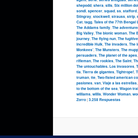
shepodd
,
shera
,
sills
,
Six million do
sondi
,
spencer
,
squad
,
ss
,
stafford
Stingray
,
stockwell
,
strauss
,
strip
,
Cat
,
tagg
,
Tales of the 77th Bengal
The Addams family
,
The adventure
Big Valley
,
The bionic woman
,
The 
journey
,
The flying nun
,
The fugitive
incredible Hulk
,
The invaders
,
The 
Monkees’
,
The Munsters
,
The mupp
persuaders
,
The planet of the apes
rifleman
,
The rookies
,
The Saint
,
Th
The untouchables. Los invasores
,
T
tia
,
Tierra de gigantes
,
Tightrope!
,
T
truman
,
tte
,
Two-fisted american c
pasiones
,
van
,
Viaje a las estrellas
to the bottom of the sea
,
Wagon tra
williams
,
willis
,
Wonder Woman
,
wo
Zorro
|
3.258
Respuestas