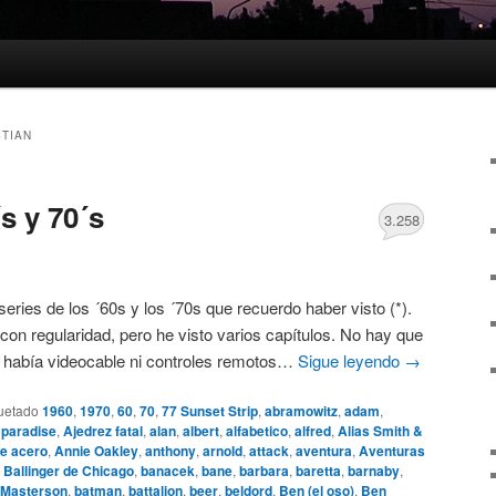
TIAN
s y 70´s
3.258
 series de los ´60s y los ´70s que recuerdo haber visto (*).
con regularidad, pero he visto varios capítulos. No hay que
o había videocable ni controles remotos…
Sigue leyendo
→
uetado
1960
,
1970
,
60
,
70
,
77 Sunset Strip
,
abramowitz
,
adam
,
 paradise
,
Ajedrez fatal
,
alan
,
albert
,
alfabetico
,
alfred
,
Alias Smith &
e acero
,
Annie Oakley
,
anthony
,
arnold
,
attack
,
aventura
,
Aventuras
,
Ballinger de Chicago
,
banacek
,
bane
,
barbara
,
baretta
,
barnaby
,
 Masterson
,
batman
,
battalion
,
beer
,
beldord
,
Ben (el oso)
,
Ben