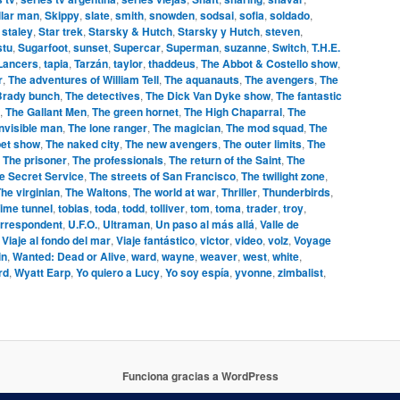
llar man
,
Skippy
,
slate
,
smith
,
snowden
,
sodsai
,
sofia
,
soldado
,
,
staley
,
Star trek
,
Starsky & Hutch
,
Starsky y Hutch
,
steven
,
stu
,
Sugarfoot
,
sunset
,
Supercar
,
Superman
,
suzanne
,
Switch
,
T.H.E.
 Lancers
,
tapia
,
Tarzán
,
taylor
,
thaddeus
,
The Abbot & Costello show
,
r
,
The adventures of William Tell
,
The aquanauts
,
The avengers
,
The
Brady bunch
,
The detectives
,
The Dick Van Dyke show
,
The fantastic
,
The Gallant Men
,
The green hornet
,
The High Chaparral
,
The
invisible man
,
The lone ranger
,
The magician
,
The mod squad
,
The
et show
,
The naked city
,
The new avengers
,
The outer limits
,
The
,
The prisoner
,
The professionals
,
The return of the Saint
,
The
e Secret Service
,
The streets of San Francisco
,
The twilight zone
,
he virginian
,
The Waltons
,
The world at war
,
Thriller
,
Thunderbirds
,
ime tunnel
,
tobias
,
toda
,
todd
,
tolliver
,
tom
,
toma
,
trader
,
troy
,
orrespondent
,
U.F.O.
,
Ultraman
,
Un paso al más allá
,
Valle de
,
Viaje al fondo del mar
,
Viaje fantástico
,
victor
,
video
,
volz
,
Voyage
in
,
Wanted: Dead or Alive
,
ward
,
wayne
,
weaver
,
west
,
white
,
rd
,
Wyatt Earp
,
Yo quiero a Lucy
,
Yo soy espía
,
yvonne
,
zimbalist
,
Funciona gracias a WordPress