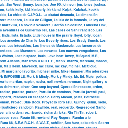
gla
,
Jim West
,
jimmy
,
joan
,
joe
,
Joe 90
,
johnson
,
jon
,
jones
,
joshua
,
en
,
keith
,
kelly
,
kid
,
kimberly
,
kirkland
,
Kojak
,
Kolchak
,
kookie
,
ablo
,
La chica de C.I.P.O.L.
,
La ciudad desnuda
,
La dimensión
hora macabra
,
La isla de Gilligan
,
La isla de la fantasía
,
La ley del
r maravilla
,
La novicia voladora
,
Ladrón sin destino
,
Lancelot Link
,
s aventuras de Guillermo Tell
,
Las calles de San Francisco
,
Las
e
,
linda
,
lista
,
listado
,
Little house in the prairie
,
lloyd
,
lofty
,
logan
,
,
Los ángeles de Charlie
,
Los Beverly ricos
,
Los Brady Bunch
,
Los
ives
,
Los intocables
,
Los jinetes de Mackenzie
,
Los lanceros de
onkees
,
Los Munsters
,
Los novatos
,
Los nuevos vengadores
,
Los
s Walton
,
Lost in space
,
louis
,
Love boat
,
lovey
,
M Squad
,
M.E.
,
rom Atlantis
,
Man from U.N.C.L.E.
,
Manix
,
manza
,
Marcado
,
marcel
,
n
,
Matt Helm
,
Maverick
,
mc clure
,
mc kay
,
mc neil
,
McCloud
,
,
Mi marciano favorito
,
michael
,
mike
,
Mike Hammer
,
Mis adorables
N: IMPOSSIBLE
,
Mork & Mindy
,
Mork y Mindy
,
Mr. Ed
,
Mujer policía
,
vorite martian
,
napier
,
nedra
,
neil
,
newlan
,
newman
,
Night gallery
,
o
s del terror
,
oliver
,
One step beyond
,
Operación rescate
,
orden
,
radise
,
paraiso
,
parker
,
Patrulla de caminos
,
Patrulla juvenil
,
paul
,
eppard
,
Perdidos en el espacio
,
Perry Mason
,
peter
,
Petrocelli
,
woman
,
Project Blue Book
,
Proyecto libro azul
,
Quincy
,
quinn
,
radio
,
l justiciero
,
randolph
,
Rawhide
,
real
,
recuerdo
,
Regreso del Santo
,
ver a la orden
,
rex
,
ricardo
,
richard
,
ricks
,
Rin Tin Tin
,
robert
,
oscoe
,
ross
,
Route 66
,
rowland
,
Roy Rogers
,
Rumbo a lo
,
Ruta 66
,
S.E.A.R.C.H.
,
S.W.A.T.
,
schiller
,
Sea hunt
,
sebastian
,
Secret
s tv
,
series tv argentina
,
series viejas
,
Shaft
,
sharing
,
shavar
,