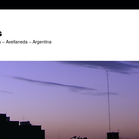
s
s – Avellaneda – Argentina