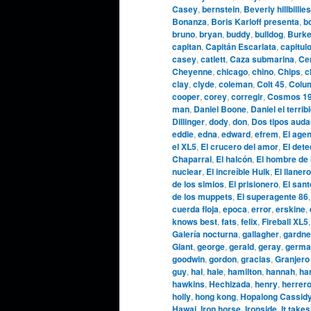
Casey
,
bernstein
,
Beverly hillbillies
Bonanza
,
Boris Karloff presenta
,
b
bruno
,
bryan
,
buddy
,
bulldog
,
Burke
capitan
,
Capitán Escarlata
,
capitul
casey
,
catlett
,
Caza submarina
,
Cen
Cheyenne
,
chicago
,
chino
,
Chips
,
c
clay
,
clyde
,
coleman
,
Colt 45
,
Colu
cooper
,
corey
,
corregir
,
Cosmos 1
man
,
Daniel Boone
,
Daniel el terrib
Dillinger
,
dody
,
don
,
Dos tipos aud
eddie
,
edna
,
edward
,
efrem
,
El agen
el XL5
,
El crucero del amor
,
El dete
Chaparral
,
El halcón
,
El hombre de 
nuclear
,
El increíble Hulk
,
El llanero
de los simios
,
El prisionero
,
El sant
de los muppets
,
El superagente 86
cuerda floja
,
epoca
,
error
,
erskine
,
knows best
,
fats
,
felix
,
Fireball XL5
Galería nocturna
,
gallagher
,
gardne
Giant
,
george
,
gerald
,
geray
,
germa
goodwin
,
gordon
,
gracias
,
Granjero
guy
,
hal
,
hale
,
hamilton
,
hannah
,
ha
hawkins
,
Hechizada
,
henry
,
herrer
holly
,
hong kong
,
Hopalong Cassid
Hawai
,
Iron horse
,
Ironside
,
It takes