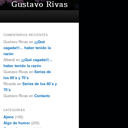
COMENTARIOS RECIENTES
Gustavo Rivas
en
¡¡¡Qué
cagada!!!… haber tenido la
razón
Alberdi
en
¡¡¡Qué cagada!!!…
haber tenido la razón
Gustavo Rivas
en
Series de
los 60´s y 70´s
Ricardo
en
Series de los 60´s y
70´s
Gustavo Rivas
en
Contacto
CATEGORÍAS
Ajeno
(105)
Algo de humor
(205)