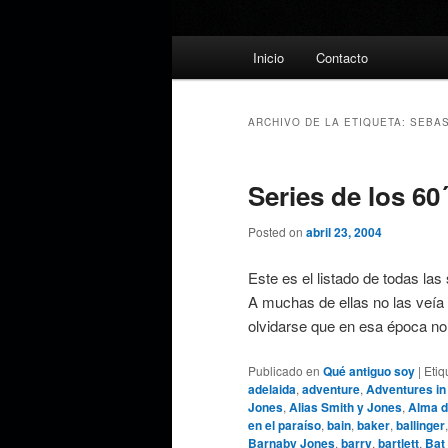
Menú
Inicio
Contacto
principal
ARCHIVO DE LA ETIQUETA:
SEBAS
Series de los 60´
Posted on
abril 23, 2004
Este es el listado de todas las
A muchas de ellas no las veía 
olvidarse que en esa época n
Publicado en
Qué antiguo soy
|
Etiq
adelaida
,
adventure
,
Adventures in
Jones
,
Alias Smith y Jones
,
Alma d
en el paraíso
,
bain
,
baker
,
ballinger
Barnaby Jones
,
barry
,
bartlett
,
Bat