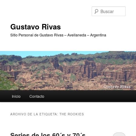
Ir
Ir
al
al
Busc
contenido
contenido
principal
secundario
Gustavo Rivas
Sitio Personal de Gustavo Rivas – Avellaneda – Argentina
Menú
Inicio
Contacto
principal
ARCHIVO DE LA ETIQUETA:
THE ROOKIES
Series de los 60´s y 70´s