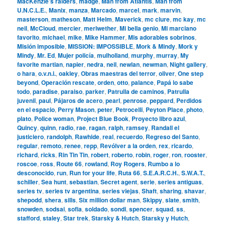
MacKenzie’s raiders
,
madge
,
Man from Atlantis
,
Man from
U.N.C.L.E.
,
Manix
,
manza
,
Marcado
,
marcel
,
mark
,
marvin
,
masterson
,
matheson
,
Matt Helm
,
Maverick
,
mc clure
,
mc kay
,
mc
neil
,
McCloud
,
mercier
,
meriwether
,
Mi bella genio
,
Mi marciano
favorito
,
michael
,
mike
,
Mike Hammer
,
Mis adorables sobrinos
,
Misión imposible
,
MISSION: IMPOSSIBLE
,
Mork & Mindy
,
Mork y
Mindy
,
Mr. Ed
,
Mujer policía
,
mulholland
,
murphy
,
murray
,
My
favorite martian
,
napier
,
nedra
,
neil
,
newlan
,
newman
,
Night gallery
,
o hara
,
o.v.n.i.
,
oakley
,
Obras maestras del terror
,
oliver
,
One step
beyond
,
Operación rescate
,
orden
,
otto
,
palance
,
Papá lo sabe
todo
,
paradise
,
paraiso
,
parker
,
Patrulla de caminos
,
Patrulla
juvenil
,
paul
,
Pájaros de acero
,
pearl
,
penrose
,
peppard
,
Perdidos
en el espacio
,
Perry Mason
,
peter
,
Petrocelli
,
Peyton Place
,
photo
,
plato
,
Police woman
,
Project Blue Book
,
Proyecto libro azul
,
Quincy
,
quinn
,
radio
,
rae
,
ragan
,
ralph
,
ramsey
,
Randall el
justiciero
,
randolph
,
Rawhide
,
real
,
recuerdo
,
Regreso del Santo
,
regular
,
remoto
,
renee
,
repp
,
Revólver a la orden
,
rex
,
ricardo
,
richard
,
ricks
,
Rin Tin Tin
,
robert
,
roberto
,
robin
,
roger
,
ron
,
rooster
,
roscoe
,
ross
,
Route 66
,
rowland
,
Roy Rogers
,
Rumbo a lo
desconocido
,
run
,
Run for your life
,
Ruta 66
,
S.E.A.R.C.H.
,
S.W.A.T.
,
schiller
,
Sea hunt
,
sebastian
,
Secret agent
,
serie
,
series antiguas
,
series tv
,
series tv argentina
,
series viejas
,
Shaft
,
sharing
,
shavar
,
shepodd
,
shera
,
sills
,
Six million dollar man
,
Skippy
,
slate
,
smith
,
snowden
,
sodsai
,
sofia
,
soldado
,
sondi
,
spencer
,
squad
,
ss
,
stafford
,
staley
,
Star trek
,
Starsky & Hutch
,
Starsky y Hutch
,