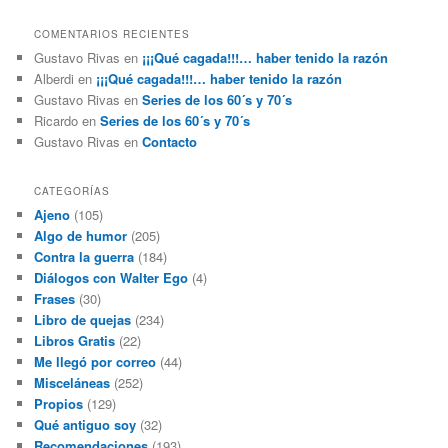
COMENTARIOS RECIENTES
Gustavo Rivas
en
¡¡¡Qué cagada!!!… haber tenido la razón
Alberdi
en
¡¡¡Qué cagada!!!… haber tenido la razón
Gustavo Rivas
en
Series de los 60´s y 70´s
Ricardo
en
Series de los 60´s y 70´s
Gustavo Rivas
en
Contacto
CATEGORÍAS
Ajeno
(105)
Algo de humor
(205)
Contra la guerra
(184)
Diálogos con Walter Ego
(4)
Frases
(30)
Libro de quejas
(234)
Libros Gratis
(22)
Me llegó por correo
(44)
Misceláneas
(252)
Propios
(129)
Qué antiguo soy
(32)
Recomendaciones
(193)