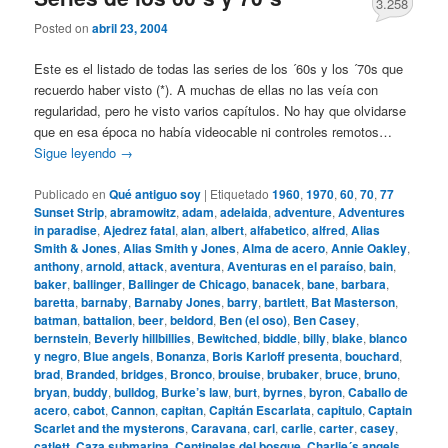
3.258
Posted on
abril 23, 2004
Este es el listado de todas las series de los ´60s y los ´70s que
recuerdo haber visto (*). A muchas de ellas no las veía con
regularidad, pero he visto varios capítulos. No hay que olvidarse
que en esa época no había videocable ni controles remotos…
Sigue leyendo
→
Publicado en
Qué antiguo soy
|
Etiquetado
1960
,
1970
,
60
,
70
,
77
Sunset Strip
,
abramowitz
,
adam
,
adelaida
,
adventure
,
Adventures
in paradise
,
Ajedrez fatal
,
alan
,
albert
,
alfabetico
,
alfred
,
Alias
Smith & Jones
,
Alias Smith y Jones
,
Alma de acero
,
Annie Oakley
,
anthony
,
arnold
,
attack
,
aventura
,
Aventuras en el paraíso
,
bain
,
baker
,
ballinger
,
Ballinger de Chicago
,
banacek
,
bane
,
barbara
,
baretta
,
barnaby
,
Barnaby Jones
,
barry
,
bartlett
,
Bat Masterson
,
batman
,
battalion
,
beer
,
beldord
,
Ben (el oso)
,
Ben Casey
,
bernstein
,
Beverly hillbillies
,
Bewitched
,
biddle
,
billy
,
blake
,
blanco
y negro
,
Blue angels
,
Bonanza
,
Boris Karloff presenta
,
bouchard
,
brad
,
Branded
,
bridges
,
Bronco
,
brouise
,
brubaker
,
bruce
,
bruno
,
bryan
,
buddy
,
bulldog
,
Burke’s law
,
burt
,
byrnes
,
byron
,
Caballo de
acero
,
cabot
,
Cannon
,
capitan
,
Capitán Escarlata
,
capitulo
,
Captain
Scarlet and the mysterons
,
Caravana
,
carl
,
carlie
,
carter
,
casey
,
catlett
,
Caza submarina
,
Centinelas del bosque
,
Charlie´s angels
,