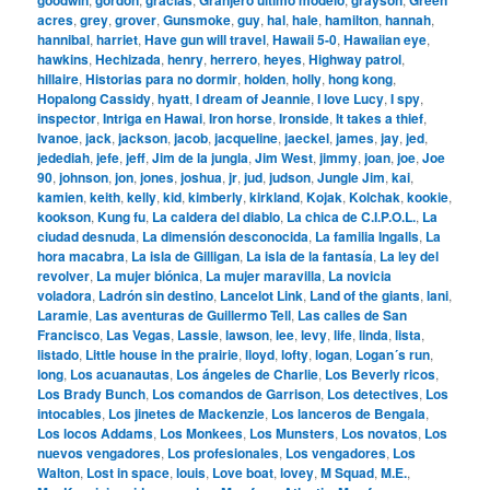
acres
,
grey
,
grover
,
Gunsmoke
,
guy
,
hal
,
hale
,
hamilton
,
hannah
,
hannibal
,
harriet
,
Have gun will travel
,
Hawaii 5-0
,
Hawaiian eye
,
hawkins
,
Hechizada
,
henry
,
herrero
,
heyes
,
Highway patrol
,
hillaire
,
Historias para no dormir
,
holden
,
holly
,
hong kong
,
Hopalong Cassidy
,
hyatt
,
I dream of Jeannie
,
I love Lucy
,
I spy
,
inspector
,
Intriga en Hawai
,
Iron horse
,
Ironside
,
It takes a thief
,
Ivanoe
,
jack
,
jackson
,
jacob
,
jacqueline
,
jaeckel
,
james
,
jay
,
jed
,
jedediah
,
jefe
,
jeff
,
Jim de la jungla
,
Jim West
,
jimmy
,
joan
,
joe
,
Joe
90
,
johnson
,
jon
,
jones
,
joshua
,
jr
,
jud
,
judson
,
Jungle Jim
,
kai
,
kamien
,
keith
,
kelly
,
kid
,
kimberly
,
kirkland
,
Kojak
,
Kolchak
,
kookie
,
kookson
,
Kung fu
,
La caldera del diablo
,
La chica de C.I.P.O.L.
,
La
ciudad desnuda
,
La dimensión desconocida
,
La familia Ingalls
,
La
hora macabra
,
La isla de Gilligan
,
La isla de la fantasía
,
La ley del
revolver
,
La mujer biónica
,
La mujer maravilla
,
La novicia
voladora
,
Ladrón sin destino
,
Lancelot Link
,
Land of the giants
,
lani
,
Laramie
,
Las aventuras de Guillermo Tell
,
Las calles de San
Francisco
,
Las Vegas
,
Lassie
,
lawson
,
lee
,
levy
,
life
,
linda
,
lista
,
listado
,
Little house in the prairie
,
lloyd
,
lofty
,
logan
,
Logan´s run
,
long
,
Los acuanautas
,
Los ángeles de Charlie
,
Los Beverly ricos
,
Los Brady Bunch
,
Los comandos de Garrison
,
Los detectives
,
Los
intocables
,
Los jinetes de Mackenzie
,
Los lanceros de Bengala
,
Los locos Addams
,
Los Monkees
,
Los Munsters
,
Los novatos
,
Los
nuevos vengadores
,
Los profesionales
,
Los vengadores
,
Los
Walton
,
Lost in space
,
louis
,
Love boat
,
lovey
,
M Squad
,
M.E.
,