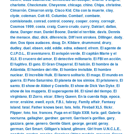
charlotte
,
Checkmate
,
Cheyenne
,
chicago
,
chino
,
Chips
,
christine
,
Cimarrón
,
Cimarron strip
,
Cisco Kid
,
Cita con la muerte
,
clay
,
clyde
,
coleman
,
Colt 45
,
Columbo
,
Combat!
,
combate
,
comisionado
,
conrad
,
control
,
cooney
,
cooper
,
corey
,
corregir
,
Cosmos 1999
,
costa
,
craig
,
Cuero crudo
,
curry
,
Daktari
,
dallas
,
dana
,
Danger man
,
Daniel Boone
,
Daniel el terrible
,
davis
,
Dennis
the menace
,
diaz
,
dick
,
diferencia
,
Diff’rent strokes
,
Dillinger
,
dody
,
don
,
Dos tipos audaces
,
doug
,
Dr. Kildare
,
drummond
,
drury
,
dudley
,
duel
,
ebsen
,
edd
,
eddie
,
edna
,
edward
,
efrem
,
El agente de
C.I.P.O.L.
,
El aventurero
,
El avispón verde
,
El capitán Marte y el
XL5
,
El crucero del amor
,
El detective millonario
,
El FBI en acción
,
El fugitivo
,
El gato
,
El Gran Chaparral
,
El halcón
,
El hombre de la
Atlántida
,
El hombre del rifle
,
El hombre invisible
,
El hombre
nuclear
,
El increíble Hulk
,
El llanero solitario
,
El mago
,
El mundo en
guerra
,
El Pato Saturnino
,
El planeta de los simios
,
El prisionero
,
El
santo
,
El show de Abbot y Costello
,
El show de Dick Van Dyke
,
El
show de los muppets
,
El superagente 86
,
El túnel del tiempo
,
El
virginiano
,
El Zorro
,
elcar
,
Ellery Queen
,
En la cuerda floja
,
epoca
,
error
,
erskine
,
ewell
,
eyck
,
F.B.I.
,
fabray
,
Family affair
,
Fantasy
island
,
fatal
,
Father knows best
,
fats
,
felix
,
Fireball XL5
,
flickr
,
Flipper
,
foto
,
fox
,
frances
,
Fuga en el Siglo XXIII
,
furia
,
gail
,
Galería
nocturna
,
gallagher
,
gardner
,
garrett
,
Garrison’s gorillas
,
gary
,
gazzara
,
gene
,
genero
,
Gentle Giant
,
george
,
gerald
,
geray
,
german
,
Get Smart
,
Gilligan’s island
,
gilmore
,
Girl from U.N.C.L.E.
,
goodwin
,
gordon
,
gracias
,
Granjero último modelo
,
grayson
,
Green