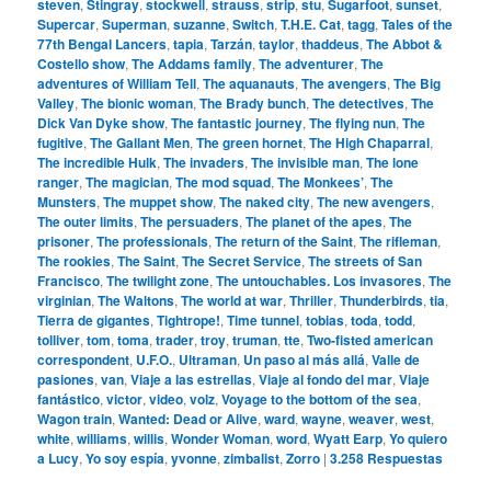
steven
,
Stingray
,
stockwell
,
strauss
,
strip
,
stu
,
Sugarfoot
,
sunset
,
Supercar
,
Superman
,
suzanne
,
Switch
,
T.H.E. Cat
,
tagg
,
Tales of the
77th Bengal Lancers
,
tapia
,
Tarzán
,
taylor
,
thaddeus
,
The Abbot &
Costello show
,
The Addams family
,
The adventurer
,
The
adventures of William Tell
,
The aquanauts
,
The avengers
,
The Big
Valley
,
The bionic woman
,
The Brady bunch
,
The detectives
,
The
Dick Van Dyke show
,
The fantastic journey
,
The flying nun
,
The
fugitive
,
The Gallant Men
,
The green hornet
,
The High Chaparral
,
The incredible Hulk
,
The invaders
,
The invisible man
,
The lone
ranger
,
The magician
,
The mod squad
,
The Monkees’
,
The
Munsters
,
The muppet show
,
The naked city
,
The new avengers
,
The outer limits
,
The persuaders
,
The planet of the apes
,
The
prisoner
,
The professionals
,
The return of the Saint
,
The rifleman
,
The rookies
,
The Saint
,
The Secret Service
,
The streets of San
Francisco
,
The twilight zone
,
The untouchables. Los invasores
,
The
virginian
,
The Waltons
,
The world at war
,
Thriller
,
Thunderbirds
,
tia
,
Tierra de gigantes
,
Tightrope!
,
Time tunnel
,
tobias
,
toda
,
todd
,
tolliver
,
tom
,
toma
,
trader
,
troy
,
truman
,
tte
,
Two-fisted american
correspondent
,
U.F.O.
,
Ultraman
,
Un paso al más allá
,
Valle de
pasiones
,
van
,
Viaje a las estrellas
,
Viaje al fondo del mar
,
Viaje
fantástico
,
victor
,
video
,
volz
,
Voyage to the bottom of the sea
,
Wagon train
,
Wanted: Dead or Alive
,
ward
,
wayne
,
weaver
,
west
,
white
,
williams
,
willis
,
Wonder Woman
,
word
,
Wyatt Earp
,
Yo quiero
a Lucy
,
Yo soy espía
,
yvonne
,
zimbalist
,
Zorro
|
3.258
Respuestas