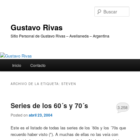
Ir
Ir
al
al
Busc
contenido
contenido
principal
secundario
Gustavo Rivas
Sitio Personal de Gustavo Rivas – Avellaneda – Argentina
Menú
Inicio
Contacto
principal
ARCHIVO DE LA ETIQUETA:
STEVEN
Series de los 60´s y 70´s
3.258
Posted on
abril 23, 2004
Este es el listado de todas las series de los ´60s y los ´70s que
recuerdo haber visto (*). A muchas de ellas no las veía con