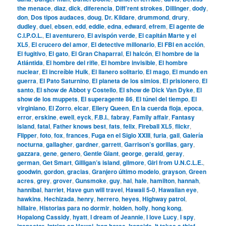
the menace
,
diaz
,
dick
,
diferencia
,
Diff’rent strokes
,
Dillinger
,
dody
,
don
,
Dos tipos audaces
,
doug
,
Dr. Kildare
,
drummond
,
drury
,
dudley
,
duel
,
ebsen
,
edd
,
eddie
,
edna
,
edward
,
efrem
,
El agente de
C.I.P.O.L.
,
El aventurero
,
El avispón verde
,
El capitán Marte y el
XL5
,
El crucero del amor
,
El detective millonario
,
El FBI en acción
,
El fugitivo
,
El gato
,
El Gran Chaparral
,
El halcón
,
El hombre de la
Atlántida
,
El hombre del rifle
,
El hombre invisible
,
El hombre
nuclear
,
El increíble Hulk
,
El llanero solitario
,
El mago
,
El mundo en
guerra
,
El Pato Saturnino
,
El planeta de los simios
,
El prisionero
,
El
santo
,
El show de Abbot y Costello
,
El show de Dick Van Dyke
,
El
show de los muppets
,
El superagente 86
,
El túnel del tiempo
,
El
virginiano
,
El Zorro
,
elcar
,
Ellery Queen
,
En la cuerda floja
,
epoca
,
error
,
erskine
,
ewell
,
eyck
,
F.B.I.
,
fabray
,
Family affair
,
Fantasy
island
,
fatal
,
Father knows best
,
fats
,
felix
,
Fireball XL5
,
flickr
,
Flipper
,
foto
,
fox
,
frances
,
Fuga en el Siglo XXIII
,
furia
,
gail
,
Galería
nocturna
,
gallagher
,
gardner
,
garrett
,
Garrison’s gorillas
,
gary
,
gazzara
,
gene
,
genero
,
Gentle Giant
,
george
,
gerald
,
geray
,
german
,
Get Smart
,
Gilligan’s island
,
gilmore
,
Girl from U.N.C.L.E.
,
goodwin
,
gordon
,
gracias
,
Granjero último modelo
,
grayson
,
Green
acres
,
grey
,
grover
,
Gunsmoke
,
guy
,
hal
,
hale
,
hamilton
,
hannah
,
hannibal
,
harriet
,
Have gun will travel
,
Hawaii 5-0
,
Hawaiian eye
,
hawkins
,
Hechizada
,
henry
,
herrero
,
heyes
,
Highway patrol
,
hillaire
,
Historias para no dormir
,
holden
,
holly
,
hong kong
,
Hopalong Cassidy
,
hyatt
,
I dream of Jeannie
,
I love Lucy
,
I spy
,
inspector
,
Intriga en Hawai
,
Iron horse
,
Ironside
,
It takes a thief
,