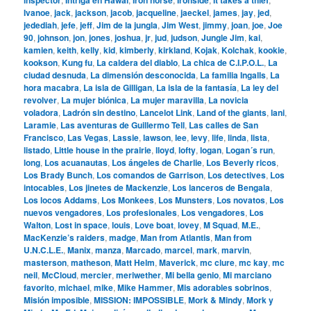
Ivanoe
,
jack
,
jackson
,
jacob
,
jacqueline
,
jaeckel
,
james
,
jay
,
jed
,
jedediah
,
jefe
,
jeff
,
Jim de la jungla
,
Jim West
,
jimmy
,
joan
,
joe
,
Joe
90
,
johnson
,
jon
,
jones
,
joshua
,
jr
,
jud
,
judson
,
Jungle Jim
,
kai
,
kamien
,
keith
,
kelly
,
kid
,
kimberly
,
kirkland
,
Kojak
,
Kolchak
,
kookie
,
kookson
,
Kung fu
,
La caldera del diablo
,
La chica de C.I.P.O.L.
,
La
ciudad desnuda
,
La dimensión desconocida
,
La familia Ingalls
,
La
hora macabra
,
La isla de Gilligan
,
La isla de la fantasía
,
La ley del
revolver
,
La mujer biónica
,
La mujer maravilla
,
La novicia
voladora
,
Ladrón sin destino
,
Lancelot Link
,
Land of the giants
,
lani
,
Laramie
,
Las aventuras de Guillermo Tell
,
Las calles de San
Francisco
,
Las Vegas
,
Lassie
,
lawson
,
lee
,
levy
,
life
,
linda
,
lista
,
listado
,
Little house in the prairie
,
lloyd
,
lofty
,
logan
,
Logan´s run
,
long
,
Los acuanautas
,
Los ángeles de Charlie
,
Los Beverly ricos
,
Los Brady Bunch
,
Los comandos de Garrison
,
Los detectives
,
Los
intocables
,
Los jinetes de Mackenzie
,
Los lanceros de Bengala
,
Los locos Addams
,
Los Monkees
,
Los Munsters
,
Los novatos
,
Los
nuevos vengadores
,
Los profesionales
,
Los vengadores
,
Los
Walton
,
Lost in space
,
louis
,
Love boat
,
lovey
,
M Squad
,
M.E.
,
MacKenzie’s raiders
,
madge
,
Man from Atlantis
,
Man from
U.N.C.L.E.
,
Manix
,
manza
,
Marcado
,
marcel
,
mark
,
marvin
,
masterson
,
matheson
,
Matt Helm
,
Maverick
,
mc clure
,
mc kay
,
mc
neil
,
McCloud
,
mercier
,
meriwether
,
Mi bella genio
,
Mi marciano
favorito
,
michael
,
mike
,
Mike Hammer
,
Mis adorables sobrinos
,
Misión imposible
,
MISSION: IMPOSSIBLE
,
Mork & Mindy
,
Mork y