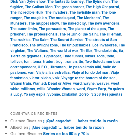
Dick Van Dyke show
,
The fantastic journey
,
The flying nun
,
The
fugitive
,
The Gallant Men
,
The green hornet
,
The High Chaparral
,
The incredible Hulk
,
The invaders
,
The invisible man
,
The lone
ranger
,
The magician
,
The mod squad
,
The Monkees’
,
The
Munsters
,
The muppet show
,
The naked city
,
The new avengers
,
The outer limits
,
The persuaders
,
The planet of the apes
,
The
prisoner
,
The professionals
,
The return of the Saint
,
The rifleman
,
The rookies
,
The Saint
,
The Secret Service
,
The streets of San
Francisco
,
The twilight zone
,
The untouchables. Los invasores
,
The
virginian
,
The Waltons
,
The world at war
,
Thriller
,
Thunderbirds
,
tia
,
Tierra de gigantes
,
Tightrope!
,
Time tunnel
,
tobias
,
toda
,
todd
,
tolliver
,
tom
,
toma
,
trader
,
troy
,
truman
,
tte
,
Two-fisted american
correspondent
,
U.F.O.
,
Ultraman
,
Un paso al más allá
,
Valle de
pasiones
,
van
,
Viaje a las estrellas
,
Viaje al fondo del mar
,
Viaje
fantástico
,
victor
,
video
,
volz
,
Voyage to the bottom of the sea
,
Wagon train
,
Wanted: Dead or Alive
,
ward
,
wayne
,
weaver
,
west
,
white
,
williams
,
willis
,
Wonder Woman
,
word
,
Wyatt Earp
,
Yo quiero
a Lucy
,
Yo soy espía
,
yvonne
,
zimbalist
,
Zorro
|
3.258
Respuestas
COMENTARIOS RECIENTES
Gustavo Rivas
en
¡¡¡Qué cagada!!!… haber tenido la razón
Alberdi
en
¡¡¡Qué cagada!!!… haber tenido la razón
Gustavo Rivas
en
Series de los 60´s y 70´s