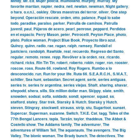
Mindy
,
Mr. Ed
,
Mujer policía
,
mulholland
,
murphy
,
murray
,
My
favorite martian
,
napier
,
nedra
,
neil
,
newlan
,
newman
,
Night gallery
,
o hara
,
o.v.n.i.
,
oakley
,
Obras maestras del terror
,
oliver
,
One step
beyond
,
Operación rescate
,
orden
,
otto
,
palance
,
Papá lo sabe
todo
,
paradise
,
paraiso
,
parker
,
Patrulla de caminos
,
Patrulla
juvenil
,
paul
,
Pájaros de acero
,
pearl
,
penrose
,
peppard
,
Perdidos
en el espacio
,
Perry Mason
,
peter
,
Petrocelli
,
Peyton Place
,
photo
,
plato
,
Police woman
,
Project Blue Book
,
Proyecto libro azul
,
Quincy
,
quinn
,
radio
,
rae
,
ragan
,
ralph
,
ramsey
,
Randall el
justiciero
,
randolph
,
Rawhide
,
real
,
recuerdo
,
Regreso del Santo
,
regular
,
remoto
,
renee
,
repp
,
Revólver a la orden
,
rex
,
ricardo
,
richard
,
ricks
,
Rin Tin Tin
,
robert
,
roberto
,
robin
,
roger
,
ron
,
rooster
,
roscoe
,
ross
,
Route 66
,
rowland
,
Roy Rogers
,
Rumbo a lo
desconocido
,
run
,
Run for your life
,
Ruta 66
,
S.E.A.R.C.H.
,
S.W.A.T.
,
schiller
,
Sea hunt
,
sebastian
,
Secret agent
,
serie
,
series antiguas
,
series tv
,
series tv argentina
,
series viejas
,
Shaft
,
sharing
,
shavar
,
shepodd
,
shera
,
sills
,
Six million dollar man
,
Skippy
,
slate
,
smith
,
snowden
,
sodsai
,
sofia
,
soldado
,
sondi
,
spencer
,
squad
,
ss
,
stafford
,
staley
,
Star trek
,
Starsky & Hutch
,
Starsky y Hutch
,
steven
,
Stingray
,
stockwell
,
strauss
,
strip
,
stu
,
Sugarfoot
,
sunset
,
Supercar
,
Superman
,
suzanne
,
Switch
,
T.H.E. Cat
,
tagg
,
Tales of the
77th Bengal Lancers
,
tapia
,
Tarzán
,
taylor
,
thaddeus
,
The Abbot &
Costello show
,
The Addams family
,
The adventurer
,
The
adventures of William Tell
,
The aquanauts
,
The avengers
,
The Big
Valley
,
The bionic woman
,
The Brady bunch
,
The detectives
,
The