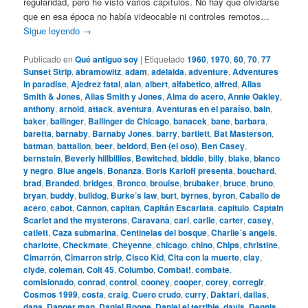
regularidad, pero he visto varios capítulos. No hay que olvidarse
que en esa época no había videocable ni controles remotos…
Sigue leyendo
→
Publicado en
Qué antiguo soy
|
Etiquetado
1960
,
1970
,
60
,
70
,
77
Sunset Strip
,
abramowitz
,
adam
,
adelaida
,
adventure
,
Adventures
in paradise
,
Ajedrez fatal
,
alan
,
albert
,
alfabetico
,
alfred
,
Alias
Smith & Jones
,
Alias Smith y Jones
,
Alma de acero
,
Annie Oakley
,
anthony
,
arnold
,
attack
,
aventura
,
Aventuras en el paraíso
,
bain
,
baker
,
ballinger
,
Ballinger de Chicago
,
banacek
,
bane
,
barbara
,
baretta
,
barnaby
,
Barnaby Jones
,
barry
,
bartlett
,
Bat Masterson
,
batman
,
battalion
,
beer
,
beldord
,
Ben (el oso)
,
Ben Casey
,
bernstein
,
Beverly hillbillies
,
Bewitched
,
biddle
,
billy
,
blake
,
blanco
y negro
,
Blue angels
,
Bonanza
,
Boris Karloff presenta
,
bouchard
,
brad
,
Branded
,
bridges
,
Bronco
,
brouise
,
brubaker
,
bruce
,
bruno
,
bryan
,
buddy
,
bulldog
,
Burke’s law
,
burt
,
byrnes
,
byron
,
Caballo de
acero
,
cabot
,
Cannon
,
capitan
,
Capitán Escarlata
,
capitulo
,
Captain
Scarlet and the mysterons
,
Caravana
,
carl
,
carlie
,
carter
,
casey
,
catlett
,
Caza submarina
,
Centinelas del bosque
,
Charlie´s angels
,
charlotte
,
Checkmate
,
Cheyenne
,
chicago
,
chino
,
Chips
,
christine
,
Cimarrón
,
Cimarron strip
,
Cisco Kid
,
Cita con la muerte
,
clay
,
clyde
,
coleman
,
Colt 45
,
Columbo
,
Combat!
,
combate
,
comisionado
,
conrad
,
control
,
cooney
,
cooper
,
corey
,
corregir
,
Cosmos 1999
,
costa
,
craig
,
Cuero crudo
,
curry
,
Daktari
,
dallas
,
dana
,
Danger man
,
Daniel Boone
,
Daniel el terrible
,
davis
,
Dennis