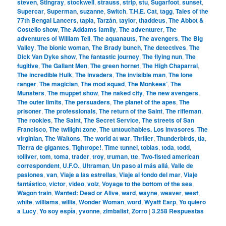
steven
,
Stingray
,
stockwell
,
strauss
,
strip
,
stu
,
Sugarfoot
,
sunset
,
Supercar
,
Superman
,
suzanne
,
Switch
,
T.H.E. Cat
,
tagg
,
Tales of the
77th Bengal Lancers
,
tapia
,
Tarzán
,
taylor
,
thaddeus
,
The Abbot &
Costello show
,
The Addams family
,
The adventurer
,
The
adventures of William Tell
,
The aquanauts
,
The avengers
,
The Big
Valley
,
The bionic woman
,
The Brady bunch
,
The detectives
,
The
Dick Van Dyke show
,
The fantastic journey
,
The flying nun
,
The
fugitive
,
The Gallant Men
,
The green hornet
,
The High Chaparral
,
The incredible Hulk
,
The invaders
,
The invisible man
,
The lone
ranger
,
The magician
,
The mod squad
,
The Monkees’
,
The
Munsters
,
The muppet show
,
The naked city
,
The new avengers
,
The outer limits
,
The persuaders
,
The planet of the apes
,
The
prisoner
,
The professionals
,
The return of the Saint
,
The rifleman
,
The rookies
,
The Saint
,
The Secret Service
,
The streets of San
Francisco
,
The twilight zone
,
The untouchables. Los invasores
,
The
virginian
,
The Waltons
,
The world at war
,
Thriller
,
Thunderbirds
,
tia
,
Tierra de gigantes
,
Tightrope!
,
Time tunnel
,
tobias
,
toda
,
todd
,
tolliver
,
tom
,
toma
,
trader
,
troy
,
truman
,
tte
,
Two-fisted american
correspondent
,
U.F.O.
,
Ultraman
,
Un paso al más allá
,
Valle de
pasiones
,
van
,
Viaje a las estrellas
,
Viaje al fondo del mar
,
Viaje
fantástico
,
victor
,
video
,
volz
,
Voyage to the bottom of the sea
,
Wagon train
,
Wanted: Dead or Alive
,
ward
,
wayne
,
weaver
,
west
,
white
,
williams
,
willis
,
Wonder Woman
,
word
,
Wyatt Earp
,
Yo quiero
a Lucy
,
Yo soy espía
,
yvonne
,
zimbalist
,
Zorro
|
3.258
Respuestas