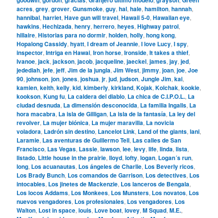
acres
,
grey
,
grover
,
Gunsmoke
,
guy
,
hal
,
hale
,
hamilton
,
hannah
,
hannibal
,
harriet
,
Have gun will travel
,
Hawaii 5-0
,
Hawaiian eye
,
hawkins
,
Hechizada
,
henry
,
herrero
,
heyes
,
Highway patrol
,
hillaire
,
Historias para no dormir
,
holden
,
holly
,
hong kong
,
Hopalong Cassidy
,
hyatt
,
I dream of Jeannie
,
I love Lucy
,
I spy
,
inspector
,
Intriga en Hawai
,
Iron horse
,
Ironside
,
It takes a thief
,
Ivanoe
,
jack
,
jackson
,
jacob
,
jacqueline
,
jaeckel
,
james
,
jay
,
jed
,
jedediah
,
jefe
,
jeff
,
Jim de la jungla
,
Jim West
,
jimmy
,
joan
,
joe
,
Joe
90
,
johnson
,
jon
,
jones
,
joshua
,
jr
,
jud
,
judson
,
Jungle Jim
,
kai
,
kamien
,
keith
,
kelly
,
kid
,
kimberly
,
kirkland
,
Kojak
,
Kolchak
,
kookie
,
kookson
,
Kung fu
,
La caldera del diablo
,
La chica de C.I.P.O.L.
,
La
ciudad desnuda
,
La dimensión desconocida
,
La familia Ingalls
,
La
hora macabra
,
La isla de Gilligan
,
La isla de la fantasía
,
La ley del
revolver
,
La mujer biónica
,
La mujer maravilla
,
La novicia
voladora
,
Ladrón sin destino
,
Lancelot Link
,
Land of the giants
,
lani
,
Laramie
,
Las aventuras de Guillermo Tell
,
Las calles de San
Francisco
,
Las Vegas
,
Lassie
,
lawson
,
lee
,
levy
,
life
,
linda
,
lista
,
listado
,
Little house in the prairie
,
lloyd
,
lofty
,
logan
,
Logan´s run
,
long
,
Los acuanautas
,
Los ángeles de Charlie
,
Los Beverly ricos
,
Los Brady Bunch
,
Los comandos de Garrison
,
Los detectives
,
Los
intocables
,
Los jinetes de Mackenzie
,
Los lanceros de Bengala
,
Los locos Addams
,
Los Monkees
,
Los Munsters
,
Los novatos
,
Los
nuevos vengadores
,
Los profesionales
,
Los vengadores
,
Los
Walton
,
Lost in space
,
louis
,
Love boat
,
lovey
,
M Squad
,
M.E.
,