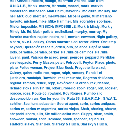
MacKenzie’s raiders
,
madge
,
Man from Atlantis
,
Man from
U.N.C.L.E.
,
Manix
,
manza
,
Marcado
,
marcel
,
mark
,
marvin
,
masterson
,
matheson
,
Matt Helm
,
Maverick
,
mc clure
,
mc kay
,
mc
neil
,
McCloud
,
mercier
,
meriwether
,
Mi bella genio
,
Mi marciano
favorito
,
michael
,
mike
,
Mike Hammer
,
Mis adorables sobrinos
,
Misión imposible
,
MISSION: IMPOSSIBLE
,
Mork & Mindy
,
Mork y
Mindy
,
Mr. Ed
,
Mujer policía
,
mulholland
,
murphy
,
murray
,
My
favorite martian
,
napier
,
nedra
,
neil
,
newlan
,
newman
,
Night gallery
,
o hara
,
o.v.n.i.
,
oakley
,
Obras maestras del terror
,
oliver
,
One step
beyond
,
Operación rescate
,
orden
,
otto
,
palance
,
Papá lo sabe
todo
,
paradise
,
paraiso
,
parker
,
Patrulla de caminos
,
Patrulla
juvenil
,
paul
,
Pájaros de acero
,
pearl
,
penrose
,
peppard
,
Perdidos
en el espacio
,
Perry Mason
,
peter
,
Petrocelli
,
Peyton Place
,
photo
,
plato
,
Police woman
,
Project Blue Book
,
Proyecto libro azul
,
Quincy
,
quinn
,
radio
,
rae
,
ragan
,
ralph
,
ramsey
,
Randall el
justiciero
,
randolph
,
Rawhide
,
real
,
recuerdo
,
Regreso del Santo
,
regular
,
remoto
,
renee
,
repp
,
Revólver a la orden
,
rex
,
ricardo
,
richard
,
ricks
,
Rin Tin Tin
,
robert
,
roberto
,
robin
,
roger
,
ron
,
rooster
,
roscoe
,
ross
,
Route 66
,
rowland
,
Roy Rogers
,
Rumbo a lo
desconocido
,
run
,
Run for your life
,
Ruta 66
,
S.E.A.R.C.H.
,
S.W.A.T.
,
schiller
,
Sea hunt
,
sebastian
,
Secret agent
,
serie
,
series antiguas
,
series tv
,
series tv argentina
,
series viejas
,
Shaft
,
sharing
,
shavar
,
shepodd
,
shera
,
sills
,
Six million dollar man
,
Skippy
,
slate
,
smith
,
snowden
,
sodsai
,
sofia
,
soldado
,
sondi
,
spencer
,
squad
,
ss
,
stafford
,
staley
,
Star trek
,
Starsky & Hutch
,
Starsky y Hutch
,