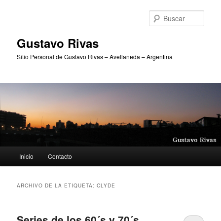
Ir
Ir
al
al
Busc
contenido
contenido
principal
secundario
Gustavo Rivas
Sitio Personal de Gustavo Rivas – Avellaneda – Argentina
Menú
Inicio
Contacto
principal
ARCHIVO DE LA ETIQUETA:
CLYDE
Series de los 60´s y 70´s