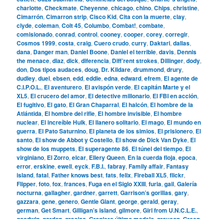
charlotte
,
Checkmate
,
Cheyenne
,
chicago
,
chino
,
Chips
,
christine
,
Cimarrón
,
Cimarron strip
,
Cisco Kid
,
Cita con la muerte
,
clay
,
clyde
,
coleman
,
Colt 45
,
Columbo
,
Combat!
,
combate
,
comisionado
,
conrad
,
control
,
cooney
,
cooper
,
corey
,
corregir
,
Cosmos 1999
,
costa
,
craig
,
Cuero crudo
,
curry
,
Daktari
,
dallas
,
dana
,
Danger man
,
Daniel Boone
,
Daniel el terrible
,
davis
,
Dennis
the menace
,
diaz
,
dick
,
diferencia
,
Diff’rent strokes
,
Dillinger
,
dody
,
don
,
Dos tipos audaces
,
doug
,
Dr. Kildare
,
drummond
,
drury
,
dudley
,
duel
,
ebsen
,
edd
,
eddie
,
edna
,
edward
,
efrem
,
El agente de
C.I.P.O.L.
,
El aventurero
,
El avispón verde
,
El capitán Marte y el
XL5
,
El crucero del amor
,
El detective millonario
,
El FBI en acción
,
El fugitivo
,
El gato
,
El Gran Chaparral
,
El halcón
,
El hombre de la
Atlántida
,
El hombre del rifle
,
El hombre invisible
,
El hombre
nuclear
,
El increíble Hulk
,
El llanero solitario
,
El mago
,
El mundo en
guerra
,
El Pato Saturnino
,
El planeta de los simios
,
El prisionero
,
El
santo
,
El show de Abbot y Costello
,
El show de Dick Van Dyke
,
El
show de los muppets
,
El superagente 86
,
El túnel del tiempo
,
El
virginiano
,
El Zorro
,
elcar
,
Ellery Queen
,
En la cuerda floja
,
epoca
,
error
,
erskine
,
ewell
,
eyck
,
F.B.I.
,
fabray
,
Family affair
,
Fantasy
island
,
fatal
,
Father knows best
,
fats
,
felix
,
Fireball XL5
,
flickr
,
Flipper
,
foto
,
fox
,
frances
,
Fuga en el Siglo XXIII
,
furia
,
gail
,
Galería
nocturna
,
gallagher
,
gardner
,
garrett
,
Garrison’s gorillas
,
gary
,
gazzara
,
gene
,
genero
,
Gentle Giant
,
george
,
gerald
,
geray
,
german
,
Get Smart
,
Gilligan’s island
,
gilmore
,
Girl from U.N.C.L.E.
,
goodwin
,
gordon
,
gracias
,
Granjero último modelo
,
grayson
,
Green