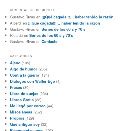
COMENTARIOS RECIENTES
Gustavo Rivas
en
¡¡¡Qué cagada!!!… haber tenido la razón
Alberdi
en
¡¡¡Qué cagada!!!… haber tenido la razón
Gustavo Rivas
en
Series de los 60´s y 70´s
Ricardo
en
Series de los 60´s y 70´s
Gustavo Rivas
en
Contacto
CATEGORÍAS
Ajeno
(105)
Algo de humor
(205)
Contra la guerra
(184)
Diálogos con Walter Ego
(4)
Frases
(30)
Libro de quejas
(234)
Libros Gratis
(22)
Me llegó por correo
(44)
Misceláneas
(252)
Propios
(129)
Qué antiguo soy
(32)
Recomendaciones
(193)