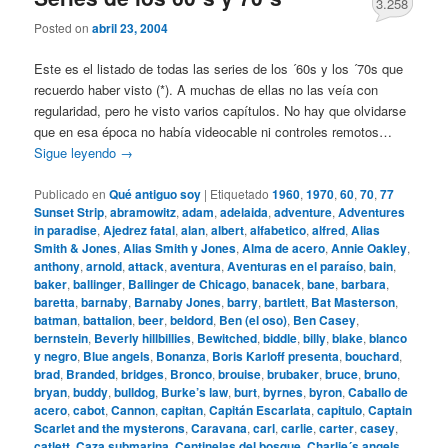
3.258
Posted on
abril 23, 2004
Este es el listado de todas las series de los ´60s y los ´70s que
recuerdo haber visto (*). A muchas de ellas no las veía con
regularidad, pero he visto varios capítulos. No hay que olvidarse
que en esa época no había videocable ni controles remotos…
Sigue leyendo
→
Publicado en
Qué antiguo soy
|
Etiquetado
1960
,
1970
,
60
,
70
,
77
Sunset Strip
,
abramowitz
,
adam
,
adelaida
,
adventure
,
Adventures
in paradise
,
Ajedrez fatal
,
alan
,
albert
,
alfabetico
,
alfred
,
Alias
Smith & Jones
,
Alias Smith y Jones
,
Alma de acero
,
Annie Oakley
,
anthony
,
arnold
,
attack
,
aventura
,
Aventuras en el paraíso
,
bain
,
baker
,
ballinger
,
Ballinger de Chicago
,
banacek
,
bane
,
barbara
,
baretta
,
barnaby
,
Barnaby Jones
,
barry
,
bartlett
,
Bat Masterson
,
batman
,
battalion
,
beer
,
beldord
,
Ben (el oso)
,
Ben Casey
,
bernstein
,
Beverly hillbillies
,
Bewitched
,
biddle
,
billy
,
blake
,
blanco
y negro
,
Blue angels
,
Bonanza
,
Boris Karloff presenta
,
bouchard
,
brad
,
Branded
,
bridges
,
Bronco
,
brouise
,
brubaker
,
bruce
,
bruno
,
bryan
,
buddy
,
bulldog
,
Burke’s law
,
burt
,
byrnes
,
byron
,
Caballo de
acero
,
cabot
,
Cannon
,
capitan
,
Capitán Escarlata
,
capitulo
,
Captain
Scarlet and the mysterons
,
Caravana
,
carl
,
carlie
,
carter
,
casey
,
catlett
,
Caza submarina
,
Centinelas del bosque
,
Charlie´s angels
,