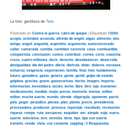
La foto: gentileza de
Tere
.
Publicado en
Contra la guerra
,
Libro de quejas
|
Etiquetado
12000
,
acopio
,
actividad
,
acumula
,
alfredo de angeli
,
algun
,
alimento
,
alto
,
amigo
,
angeli
,
angustia
,
argentino
,
argumento
,
autoconvocado
,
callar
,
camarada
,
cambia
,
cantidad
,
carencia
,
casa
,
combustible
,
compatriota
,
conclusion
,
contra
,
contribuir
,
cortes
,
corto
,
cosecha
,
crece
,
cuatro millones
,
decir
,
derecho
,
desabastecer
,
desarrolla
,
desigualdad
,
dia del padre
,
diaria
,
disfruta
,
dolar
,
dolares
,
escasea
,
esfuerzo
,
exigencia
,
exportacion
,
familia
,
final
,
foto
,
fundamenta
,
futuro
,
ganadera
,
gasta
,
genera
,
gente
,
gentil
,
golpe de estado
,
golpista
,
gracias
,
grano
,
gustavorivas
,
hecho
,
imagen
,
importa
,
informacion
,
investidura
,
lacteo
,
leche
,
libre
,
litro
,
lujo
,
mantener
,
medicamento
,
medida
,
mejor precio
,
memoria
,
menos
,
militar
,
millon
,
mucha suerte
,
mundo
,
ofende
,
oligarquia
,
oponente
,
pacto
,
pais
,
pegar
,
perjudica
,
piense
,
plan
,
planta
,
precio
,
presidencia
,
procesadora
,
productor
,
provoca
,
reportaje
,
resultado
,
revolucion
,
riqueza
,
rompe
,
ruta
,
secuaces
,
seguidor
,
ser
,
simple
,
soja
,
suero
,
suerte
,
televisiva
,
tere
,
teresita
,
tiene
,
tipo
,
tipo con suerte
,
transito
,
vende
,
vista
,
voz cantante
,
zapping
|
3
Respuestas