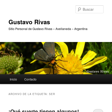
Ir
Ir
al
al
Busc
contenido
contenido
principal
secundario
Gustavo Rivas
Sitio Personal de Gustavo Rivas – Avellaneda – Argentina
Menú
Inicio
Contacto
principal
ARCHIVO DE LA ETIQUETA:
SER
¡Qué suerte tienen algunos!