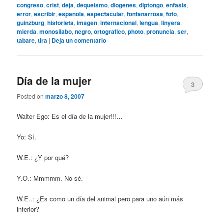
congreso
,
crist
,
deja
,
dequeismo
,
diogenes
,
diptongo
,
enfasis
,
error
,
escribir
,
espanola
,
espectacular
,
fontanarrosa
,
foto
,
guinzburg
,
historieta
,
imagen
,
internacional
,
lengua
,
linyera
,
mierda
,
monosilabo
,
negro
,
ortografico
,
photo
,
pronuncia
,
ser
,
tabare
,
tira
|
Deja un comentario
Día de la mujer
3
Posted on
marzo 8, 2007
Walter Ego: Es el día de la mujer!!!…
Yo: Sí.
W.E.: ¿Y por qué?
Y.O.: Mmmmm. No sé.
W.E..: ¿Es como un día del animal pero para uno aún más
inferior?