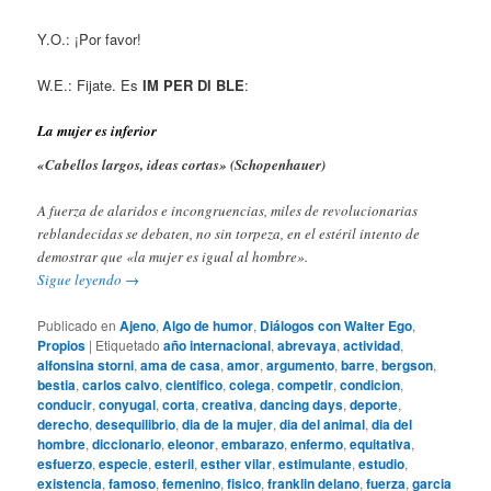
Y.O.: ¡Por favor!
W.E.: Fijate. Es
IM PER DI BLE
:
La mujer es inferior
«Cabellos largos, ideas cortas» (Schopenhauer)
A fuerza de alaridos e incongruencias, miles de revolucionarias
reblandecidas se debaten, no sin torpeza, en el estéril intento de
demostrar que «la mujer es igual al hombre».
Sigue leyendo
→
Publicado en
Ajeno
,
Algo de humor
,
Diálogos con Walter Ego
,
Propios
|
Etiquetado
año internacional
,
abrevaya
,
actividad
,
alfonsina storni
,
ama de casa
,
amor
,
argumento
,
barre
,
bergson
,
bestia
,
carlos calvo
,
cientifico
,
colega
,
competir
,
condicion
,
conducir
,
conyugal
,
corta
,
creativa
,
dancing days
,
deporte
,
derecho
,
desequilibrio
,
dia de la mujer
,
dia del animal
,
dia del
hombre
,
diccionario
,
eleonor
,
embarazo
,
enfermo
,
equitativa
,
esfuerzo
,
especie
,
esteril
,
esther vilar
,
estimulante
,
estudio
,
existencia
,
famoso
,
femenino
,
fisico
,
franklin delano
,
fuerza
,
garcia