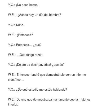
Y.O.: ¡No seas bestia!
W.E..: ¿Acaso hay un día del hombre?
Y.O.: Nnno.
W.E.: ¿Entonces?
Y.O.: Entonces… ¿qué?
W.E.: …Que tengo razón.
Y.O.: ¡Dejate de decir pavadas! ¿querés?
W.E.: Entonces tendré que demostrártelo con un informe
científico…
Y.O.: ¿De qué estudio me estás hablando?
W.E.: De uno que demuestra palmariamente que la mujer es
inferior.