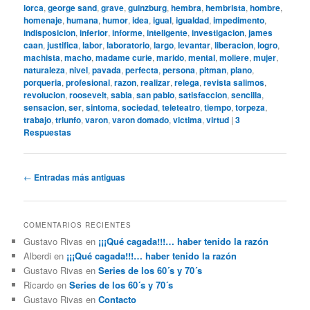
lorca
,
george sand
,
grave
,
guinzburg
,
hembra
,
hembrista
,
hombre
,
homenaje
,
humana
,
humor
,
idea
,
igual
,
igualdad
,
impedimento
,
indisposicion
,
inferior
,
informe
,
inteligente
,
investigacion
,
james
caan
,
justifica
,
labor
,
laboratorio
,
largo
,
levantar
,
liberacion
,
logro
,
machista
,
macho
,
madame curie
,
marido
,
mental
,
moliere
,
mujer
,
naturaleza
,
nivel
,
pavada
,
perfecta
,
persona
,
pitman
,
plano
,
porqueria
,
profesional
,
razon
,
realizar
,
relega
,
revista salimos
,
revolucion
,
roosevelt
,
sabia
,
san pablo
,
satisfaccion
,
sencilla
,
sensacion
,
ser
,
sintoma
,
sociedad
,
teleteatro
,
tiempo
,
torpeza
,
trabajo
,
triunfo
,
varon
,
varon domado
,
victima
,
virtud
|
3
Respuestas
Navegación
←
Entradas más antiguas
de
entradas
COMENTARIOS RECIENTES
Gustavo Rivas
en
¡¡¡Qué cagada!!!… haber tenido la razón
Alberdi
en
¡¡¡Qué cagada!!!… haber tenido la razón
Gustavo Rivas
en
Series de los 60´s y 70´s
Ricardo
en
Series de los 60´s y 70´s
Gustavo Rivas
en
Contacto