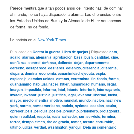
Parece mentira que a tan pocos años del intento nazi de dominar
al mundo, no se haya disparado la alarma. Las diferencias entre
los Estados Unidos de Bush y la Alemania de Hitler son apenas
de forma, no de fondo.
La noticia en el
New York Times
.
Publicado en
Contra la guerra
,
Libro de quejas
|
Etiquetado
acto
,
adalid
,
alarma
,
alemania
,
aprobacion
,
basa
,
bush
,
cantidad
,
cine
,
confianza
,
control
,
defensa
,
defiende
,
dejar
,
departamento
,
derecho
,
desaparece
,
desiteres
,
detenido
,
diferencia
,
diferente
,
dispara
,
domina
,
economia
,
ecuanimidad
,
ejecuta
,
espia
,
espionaje
,
estados unidos
,
estatus
,
extremista
,
fin
,
fondo
,
forma
,
guantanamo
,
habitual
,
hacer
,
hitler
,
humanidad
,
humano
,
ilegal
,
imagen
,
imposible
,
informe
,
intel
,
intento
,
interferir
,
interrogatorio
,
invadir
,
invasor
,
justicia
,
justifica
,
legal
,
levantar
,
libertad
,
lucha
,
mayor
,
medio
,
mentira
,
motivo
,
mundial
,
mundo
,
nacion
,
nazi
,
new
york
,
norma
,
norteamericana
,
noticia
,
nytimes
,
ocasion
,
oculta
,
opresor
,
pais
,
pelicula
,
posible
,
presunto
,
prisionero
,
protagoniza
,
quien
,
realidad
,
respeta
,
rusia
,
salvador
,
ser
,
servicio
,
termina
,
terror
,
tiempo
,
times
,
tiro de gracia
,
tomar
,
tortura
,
torturable
,
ultimo
,
utiliza
,
verdad
,
washington
,
yanqui
|
Deja un comentario