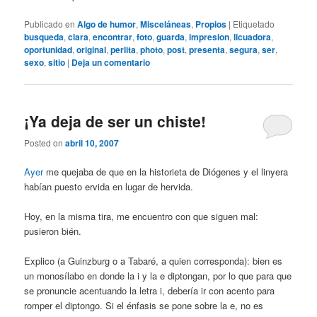
Publicado en
Algo de humor
,
Misceláneas
,
Propios
|
Etiquetado
busqueda
,
clara
,
encontrar
,
foto
,
guarda
,
impresion
,
licuadora
,
oportunidad
,
original
,
perlita
,
photo
,
post
,
presenta
,
segura
,
ser
,
sexo
,
sitio
|
Deja un comentario
¡Ya deja de ser un chiste!
Posted on
abril 10, 2007
Ayer
me quejaba de que en la historieta de Diógenes y el linyera
habían puesto ervida en lugar de hervida.
Hoy, en la misma tira, me encuentro con que siguen mal:
pusieron bién.
Explico (a Guinzburg o a Tabaré, a quien corresponda): bien es
un monosílabo en donde la i y la e diptongan, por lo que para que
se pronuncie acentuando la letra i, debería ir con acento para
romper el diptongo. Si el énfasis se pone sobre la e, no es