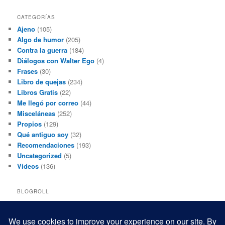
CATEGORÍAS
Ajeno
(105)
Algo de humor
(205)
Contra la guerra
(184)
Diálogos con Walter Ego
(4)
Frases
(30)
Libro de quejas
(234)
Libros Gratis
(22)
Me llegó por correo
(44)
Misceláneas
(252)
Propios
(129)
Qué antiguo soy
(32)
Recomendaciones
(193)
Uncategorized
(5)
Videos
(136)
BLOGROLL
Black and White Power
Luis Beltrán
Mis macrofotografías