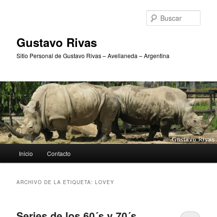
Ir
Ir
al
al
Busc
contenido
contenido
principal
secundario
Gustavo Rivas
Sitio Personal de Gustavo Rivas – Avellaneda – Argentina
Menú
Inicio
Contacto
principal
ARCHIVO DE LA ETIQUETA:
LOVEY
Series de los 60´s y 70´s