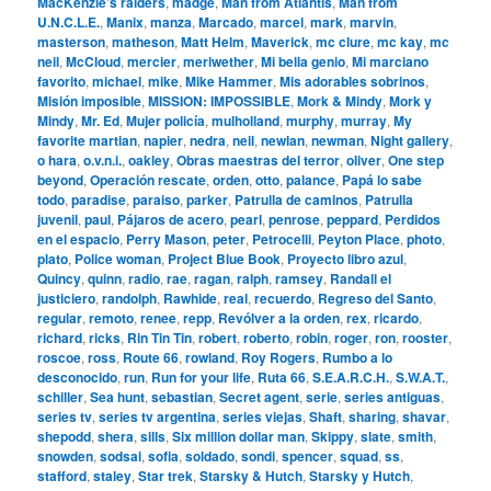
MacKenzie’s raiders
,
madge
,
Man from Atlantis
,
Man from
U.N.C.L.E.
,
Manix
,
manza
,
Marcado
,
marcel
,
mark
,
marvin
,
masterson
,
matheson
,
Matt Helm
,
Maverick
,
mc clure
,
mc kay
,
mc
neil
,
McCloud
,
mercier
,
meriwether
,
Mi bella genio
,
Mi marciano
favorito
,
michael
,
mike
,
Mike Hammer
,
Mis adorables sobrinos
,
Misión imposible
,
MISSION: IMPOSSIBLE
,
Mork & Mindy
,
Mork y
Mindy
,
Mr. Ed
,
Mujer policía
,
mulholland
,
murphy
,
murray
,
My
favorite martian
,
napier
,
nedra
,
neil
,
newlan
,
newman
,
Night gallery
,
o hara
,
o.v.n.i.
,
oakley
,
Obras maestras del terror
,
oliver
,
One step
beyond
,
Operación rescate
,
orden
,
otto
,
palance
,
Papá lo sabe
todo
,
paradise
,
paraiso
,
parker
,
Patrulla de caminos
,
Patrulla
juvenil
,
paul
,
Pájaros de acero
,
pearl
,
penrose
,
peppard
,
Perdidos
en el espacio
,
Perry Mason
,
peter
,
Petrocelli
,
Peyton Place
,
photo
,
plato
,
Police woman
,
Project Blue Book
,
Proyecto libro azul
,
Quincy
,
quinn
,
radio
,
rae
,
ragan
,
ralph
,
ramsey
,
Randall el
justiciero
,
randolph
,
Rawhide
,
real
,
recuerdo
,
Regreso del Santo
,
regular
,
remoto
,
renee
,
repp
,
Revólver a la orden
,
rex
,
ricardo
,
richard
,
ricks
,
Rin Tin Tin
,
robert
,
roberto
,
robin
,
roger
,
ron
,
rooster
,
roscoe
,
ross
,
Route 66
,
rowland
,
Roy Rogers
,
Rumbo a lo
desconocido
,
run
,
Run for your life
,
Ruta 66
,
S.E.A.R.C.H.
,
S.W.A.T.
,
schiller
,
Sea hunt
,
sebastian
,
Secret agent
,
serie
,
series antiguas
,
series tv
,
series tv argentina
,
series viejas
,
Shaft
,
sharing
,
shavar
,
shepodd
,
shera
,
sills
,
Six million dollar man
,
Skippy
,
slate
,
smith
,
snowden
,
sodsai
,
sofia
,
soldado
,
sondi
,
spencer
,
squad
,
ss
,
stafford
,
staley
,
Star trek
,
Starsky & Hutch
,
Starsky y Hutch
,