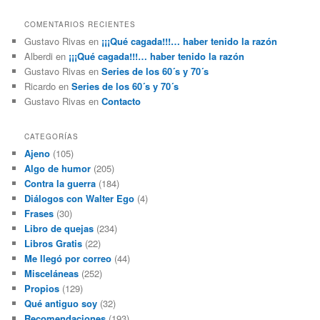
COMENTARIOS RECIENTES
Gustavo Rivas
en
¡¡¡Qué cagada!!!… haber tenido la razón
Alberdi
en
¡¡¡Qué cagada!!!… haber tenido la razón
Gustavo Rivas
en
Series de los 60´s y 70´s
Ricardo
en
Series de los 60´s y 70´s
Gustavo Rivas
en
Contacto
CATEGORÍAS
Ajeno
(105)
Algo de humor
(205)
Contra la guerra
(184)
Diálogos con Walter Ego
(4)
Frases
(30)
Libro de quejas
(234)
Libros Gratis
(22)
Me llegó por correo
(44)
Misceláneas
(252)
Propios
(129)
Qué antiguo soy
(32)
Recomendaciones
(193)