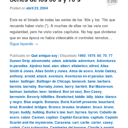
3.258
Posted on
abril 23, 2004
Este es el listado de todas las series de los ´60s y los ´70s que
recuerdo haber visto (*). A muchas de ellas no las veía con
regularidad, pero he visto varios capítulos. No hay que olvidarse
que en esa época no había videocable ni controles remotos…
Sigue leyendo
→
Publicado en
Qué antiguo soy
|
Etiquetado
1960
,
1970
,
60
,
70
,
77
Sunset Strip
,
abramowitz
,
adam
,
adelaida
,
adventure
,
Adventures
in paradise
,
Ajedrez fatal
,
alan
,
albert
,
alfabetico
,
alfred
,
Alias
Smith & Jones
,
Alias Smith y Jones
,
Alma de acero
,
Annie Oakley
,
anthony
,
arnold
,
attack
,
aventura
,
Aventuras en el paraíso
,
bain
,
baker
,
ballinger
,
Ballinger de Chicago
,
banacek
,
bane
,
barbara
,
baretta
,
barnaby
,
Barnaby Jones
,
barry
,
bartlett
,
Bat Masterson
,
batman
,
battalion
,
beer
,
beldord
,
Ben (el oso)
,
Ben Casey
,
bernstein
,
Beverly hillbillies
,
Bewitched
,
biddle
,
billy
,
blake
,
blanco
y negro
,
Blue angels
,
Bonanza
,
Boris Karloff presenta
,
bouchard
,
brad
,
Branded
,
bridges
,
Bronco
,
brouise
,
brubaker
,
bruce
,
bruno
,
bryan
,
buddy
,
bulldog
,
Burke’s law
,
burt
,
byrnes
,
byron
,
Caballo de
acero
,
cabot
,
Cannon
,
capitan
,
Capitán Escarlata
,
capitulo
,
Captain
Scarlet and the mysterons
,
Caravana
,
carl
,
carlie
,
carter
,
casey
,
catlett
,
Caza submarina
,
Centinelas del bosque
,
Charlie´s angels
,