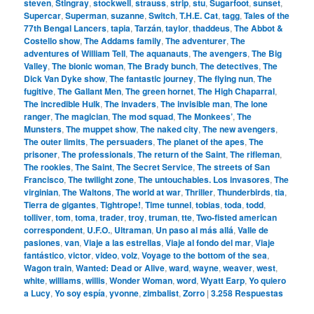
steven
,
Stingray
,
stockwell
,
strauss
,
strip
,
stu
,
Sugarfoot
,
sunset
,
Supercar
,
Superman
,
suzanne
,
Switch
,
T.H.E. Cat
,
tagg
,
Tales of the
77th Bengal Lancers
,
tapia
,
Tarzán
,
taylor
,
thaddeus
,
The Abbot &
Costello show
,
The Addams family
,
The adventurer
,
The
adventures of William Tell
,
The aquanauts
,
The avengers
,
The Big
Valley
,
The bionic woman
,
The Brady bunch
,
The detectives
,
The
Dick Van Dyke show
,
The fantastic journey
,
The flying nun
,
The
fugitive
,
The Gallant Men
,
The green hornet
,
The High Chaparral
,
The incredible Hulk
,
The invaders
,
The invisible man
,
The lone
ranger
,
The magician
,
The mod squad
,
The Monkees’
,
The
Munsters
,
The muppet show
,
The naked city
,
The new avengers
,
The outer limits
,
The persuaders
,
The planet of the apes
,
The
prisoner
,
The professionals
,
The return of the Saint
,
The rifleman
,
The rookies
,
The Saint
,
The Secret Service
,
The streets of San
Francisco
,
The twilight zone
,
The untouchables. Los invasores
,
The
virginian
,
The Waltons
,
The world at war
,
Thriller
,
Thunderbirds
,
tia
,
Tierra de gigantes
,
Tightrope!
,
Time tunnel
,
tobias
,
toda
,
todd
,
tolliver
,
tom
,
toma
,
trader
,
troy
,
truman
,
tte
,
Two-fisted american
correspondent
,
U.F.O.
,
Ultraman
,
Un paso al más allá
,
Valle de
pasiones
,
van
,
Viaje a las estrellas
,
Viaje al fondo del mar
,
Viaje
fantástico
,
victor
,
video
,
volz
,
Voyage to the bottom of the sea
,
Wagon train
,
Wanted: Dead or Alive
,
ward
,
wayne
,
weaver
,
west
,
white
,
williams
,
willis
,
Wonder Woman
,
word
,
Wyatt Earp
,
Yo quiero
a Lucy
,
Yo soy espía
,
yvonne
,
zimbalist
,
Zorro
|
3.258
Respuestas