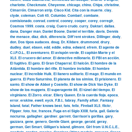
charlotte
,
Checkmate
,
Cheyenne
,
chicago
,
chino
,
Chips
,
christine
,
Cimarrón
,
Cimarron strip
,
Cisco Kid
,
Cita con la muerte
,
clay
,
clyde
,
coleman
,
Colt 45
,
Columbo
,
Combat!
,
combate
,
comisionado
,
conrad
,
control
,
cooney
,
cooper
,
corey
,
corregir
,
Cosmos 1999
,
costa
,
craig
,
Cuero crudo
,
curry
,
Daktari
,
dallas
,
dana
,
Danger man
,
Daniel Boone
,
Daniel el terrible
,
davis
,
Dennis
the menace
,
diaz
,
dick
,
diferencia
,
Diff’rent strokes
,
Dillinger
,
dody
,
don
,
Dos tipos audaces
,
doug
,
Dr. Kildare
,
drummond
,
drury
,
dudley
,
duel
,
ebsen
,
edd
,
eddie
,
edna
,
edward
,
efrem
,
El agente de
C.I.P.O.L.
,
El aventurero
,
El avispón verde
,
El capitán Marte y el
XL5
,
El crucero del amor
,
El detective millonario
,
El FBI en acción
,
El fugitivo
,
El gato
,
El Gran Chaparral
,
El halcón
,
El hombre de la
Atlántida
,
El hombre del rifle
,
El hombre invisible
,
El hombre
nuclear
,
El increíble Hulk
,
El llanero solitario
,
El mago
,
El mundo en
guerra
,
El Pato Saturnino
,
El planeta de los simios
,
El prisionero
,
El
santo
,
El show de Abbot y Costello
,
El show de Dick Van Dyke
,
El
show de los muppets
,
El superagente 86
,
El túnel del tiempo
,
El
virginiano
,
El Zorro
,
elcar
,
Ellery Queen
,
En la cuerda floja
,
epoca
,
error
,
erskine
,
ewell
,
eyck
,
F.B.I.
,
fabray
,
Family affair
,
Fantasy
island
,
fatal
,
Father knows best
,
fats
,
felix
,
Fireball XL5
,
flickr
,
Flipper
,
foto
,
fox
,
frances
,
Fuga en el Siglo XXIII
,
furia
,
gail
,
Galería
nocturna
,
gallagher
,
gardner
,
garrett
,
Garrison’s gorillas
,
gary
,
gazzara
,
gene
,
genero
,
Gentle Giant
,
george
,
gerald
,
geray
,
german
,
Get Smart
,
Gilligan’s island
,
gilmore
,
Girl from U.N.C.L.E.
,
goodwin
,
gordon
,
gracias
,
Granjero último modelo
,
grayson
,
Green