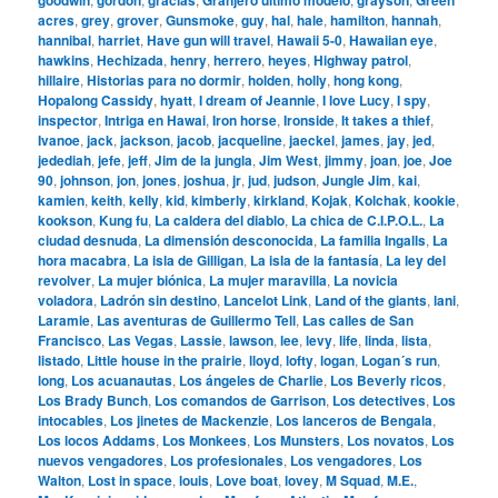
acres
,
grey
,
grover
,
Gunsmoke
,
guy
,
hal
,
hale
,
hamilton
,
hannah
,
hannibal
,
harriet
,
Have gun will travel
,
Hawaii 5-0
,
Hawaiian eye
,
hawkins
,
Hechizada
,
henry
,
herrero
,
heyes
,
Highway patrol
,
hillaire
,
Historias para no dormir
,
holden
,
holly
,
hong kong
,
Hopalong Cassidy
,
hyatt
,
I dream of Jeannie
,
I love Lucy
,
I spy
,
inspector
,
Intriga en Hawai
,
Iron horse
,
Ironside
,
It takes a thief
,
Ivanoe
,
jack
,
jackson
,
jacob
,
jacqueline
,
jaeckel
,
james
,
jay
,
jed
,
jedediah
,
jefe
,
jeff
,
Jim de la jungla
,
Jim West
,
jimmy
,
joan
,
joe
,
Joe
90
,
johnson
,
jon
,
jones
,
joshua
,
jr
,
jud
,
judson
,
Jungle Jim
,
kai
,
kamien
,
keith
,
kelly
,
kid
,
kimberly
,
kirkland
,
Kojak
,
Kolchak
,
kookie
,
kookson
,
Kung fu
,
La caldera del diablo
,
La chica de C.I.P.O.L.
,
La
ciudad desnuda
,
La dimensión desconocida
,
La familia Ingalls
,
La
hora macabra
,
La isla de Gilligan
,
La isla de la fantasía
,
La ley del
revolver
,
La mujer biónica
,
La mujer maravilla
,
La novicia
voladora
,
Ladrón sin destino
,
Lancelot Link
,
Land of the giants
,
lani
,
Laramie
,
Las aventuras de Guillermo Tell
,
Las calles de San
Francisco
,
Las Vegas
,
Lassie
,
lawson
,
lee
,
levy
,
life
,
linda
,
lista
,
listado
,
Little house in the prairie
,
lloyd
,
lofty
,
logan
,
Logan´s run
,
long
,
Los acuanautas
,
Los ángeles de Charlie
,
Los Beverly ricos
,
Los Brady Bunch
,
Los comandos de Garrison
,
Los detectives
,
Los
intocables
,
Los jinetes de Mackenzie
,
Los lanceros de Bengala
,
Los locos Addams
,
Los Monkees
,
Los Munsters
,
Los novatos
,
Los
nuevos vengadores
,
Los profesionales
,
Los vengadores
,
Los
Walton
,
Lost in space
,
louis
,
Love boat
,
lovey
,
M Squad
,
M.E.
,