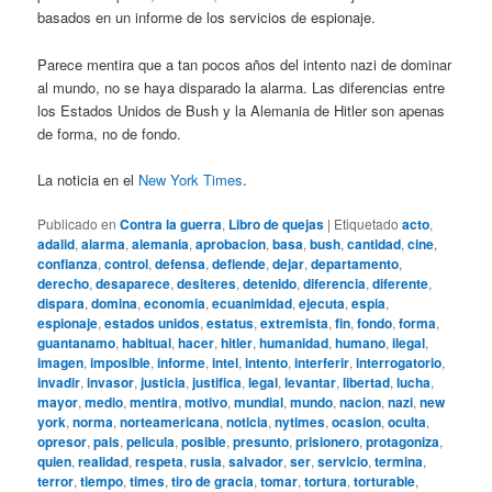
basados en un informe de los servicios de espionaje.
Parece mentira que a tan pocos años del intento nazi de dominar
al mundo, no se haya disparado la alarma. Las diferencias entre
los Estados Unidos de Bush y la Alemania de Hitler son apenas
de forma, no de fondo.
La noticia en el
New York Times
.
Publicado en
Contra la guerra
,
Libro de quejas
|
Etiquetado
acto
,
adalid
,
alarma
,
alemania
,
aprobacion
,
basa
,
bush
,
cantidad
,
cine
,
confianza
,
control
,
defensa
,
defiende
,
dejar
,
departamento
,
derecho
,
desaparece
,
desiteres
,
detenido
,
diferencia
,
diferente
,
dispara
,
domina
,
economia
,
ecuanimidad
,
ejecuta
,
espia
,
espionaje
,
estados unidos
,
estatus
,
extremista
,
fin
,
fondo
,
forma
,
guantanamo
,
habitual
,
hacer
,
hitler
,
humanidad
,
humano
,
ilegal
,
imagen
,
imposible
,
informe
,
intel
,
intento
,
interferir
,
interrogatorio
,
invadir
,
invasor
,
justicia
,
justifica
,
legal
,
levantar
,
libertad
,
lucha
,
mayor
,
medio
,
mentira
,
motivo
,
mundial
,
mundo
,
nacion
,
nazi
,
new
york
,
norma
,
norteamericana
,
noticia
,
nytimes
,
ocasion
,
oculta
,
opresor
,
pais
,
pelicula
,
posible
,
presunto
,
prisionero
,
protagoniza
,
quien
,
realidad
,
respeta
,
rusia
,
salvador
,
ser
,
servicio
,
termina
,
terror
,
tiempo
,
times
,
tiro de gracia
,
tomar
,
tortura
,
torturable
,