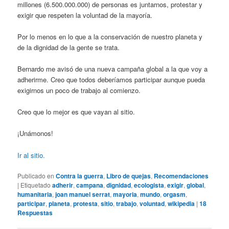
millones (6.500.000.000) de personas es juntarnos, protestar y
exigir que respeten la voluntad de la mayoría.
Por lo menos en lo que a la conservación de nuestro planeta y
de la dignidad de la gente se trata.
Bernardo me avisó de una nueva campaña global a la que voy a
adherirme. Creo que todos deberíamos participar aunque pueda
exigirnos un poco de trabajo al comienzo.
Creo que lo mejor es que vayan al sitio.
¡Unámonos!
Ir al sitio.
Publicado en
Contra la guerra
,
Libro de quejas
,
Recomendaciones
|
Etiquetado
adherir
,
campana
,
dignidad
,
ecologista
,
exigir
,
global
,
humanitaria
,
joan manuel serrat
,
mayoria
,
mundo
,
orgasm
,
participar
,
planeta
,
protesta
,
sitio
,
trabajo
,
voluntad
,
wikipedia
|
18
Respuestas