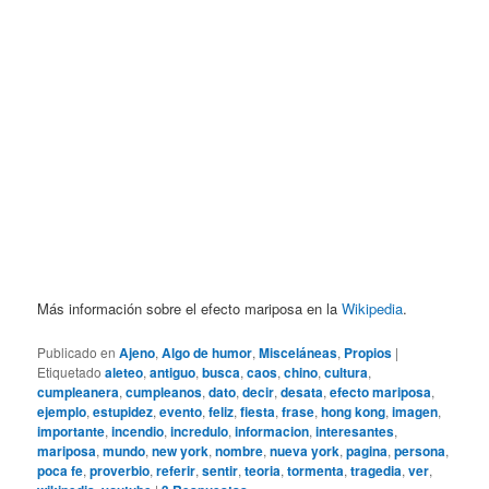
Más información sobre el efecto mariposa en la
Wikipedia
.
Publicado en
Ajeno
,
Algo de humor
,
Misceláneas
,
Propios
|
Etiquetado
aleteo
,
antiguo
,
busca
,
caos
,
chino
,
cultura
,
cumpleanera
,
cumpleanos
,
dato
,
decir
,
desata
,
efecto mariposa
,
ejemplo
,
estupidez
,
evento
,
feliz
,
fiesta
,
frase
,
hong kong
,
imagen
,
importante
,
incendio
,
incredulo
,
informacion
,
interesantes
,
mariposa
,
mundo
,
new york
,
nombre
,
nueva york
,
pagina
,
persona
,
poca fe
,
proverbio
,
referir
,
sentir
,
teoria
,
tormenta
,
tragedia
,
ver
,