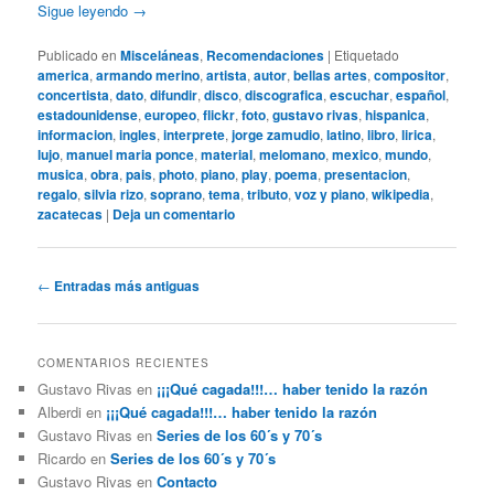
Sigue leyendo
→
Publicado en
Misceláneas
,
Recomendaciones
|
Etiquetado
america
,
armando merino
,
artista
,
autor
,
bellas artes
,
compositor
,
concertista
,
dato
,
difundir
,
disco
,
discografica
,
escuchar
,
español
,
estadounidense
,
europeo
,
flickr
,
foto
,
gustavo rivas
,
hispanica
,
informacion
,
ingles
,
interprete
,
jorge zamudio
,
latino
,
libro
,
lirica
,
lujo
,
manuel maria ponce
,
material
,
melomano
,
mexico
,
mundo
,
musica
,
obra
,
pais
,
photo
,
piano
,
play
,
poema
,
presentacion
,
regalo
,
silvia rizo
,
soprano
,
tema
,
tributo
,
voz y piano
,
wikipedia
,
zacatecas
|
Deja un comentario
Navegación
←
Entradas más antiguas
de
entradas
COMENTARIOS RECIENTES
Gustavo Rivas
en
¡¡¡Qué cagada!!!… haber tenido la razón
Alberdi
en
¡¡¡Qué cagada!!!… haber tenido la razón
Gustavo Rivas
en
Series de los 60´s y 70´s
Ricardo
en
Series de los 60´s y 70´s
Gustavo Rivas
en
Contacto