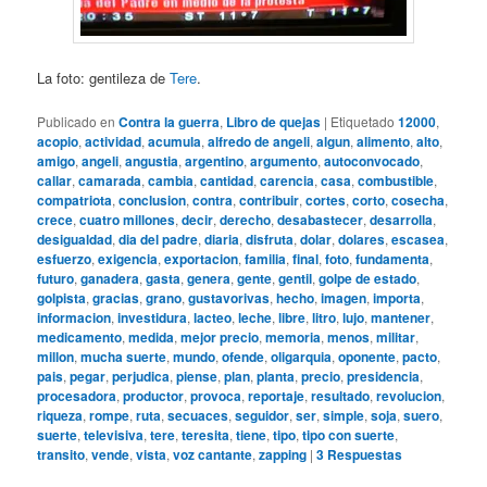
La foto: gentileza de
Tere
.
Publicado en
Contra la guerra
,
Libro de quejas
|
Etiquetado
12000
,
acopio
,
actividad
,
acumula
,
alfredo de angeli
,
algun
,
alimento
,
alto
,
amigo
,
angeli
,
angustia
,
argentino
,
argumento
,
autoconvocado
,
callar
,
camarada
,
cambia
,
cantidad
,
carencia
,
casa
,
combustible
,
compatriota
,
conclusion
,
contra
,
contribuir
,
cortes
,
corto
,
cosecha
,
crece
,
cuatro millones
,
decir
,
derecho
,
desabastecer
,
desarrolla
,
desigualdad
,
dia del padre
,
diaria
,
disfruta
,
dolar
,
dolares
,
escasea
,
esfuerzo
,
exigencia
,
exportacion
,
familia
,
final
,
foto
,
fundamenta
,
futuro
,
ganadera
,
gasta
,
genera
,
gente
,
gentil
,
golpe de estado
,
golpista
,
gracias
,
grano
,
gustavorivas
,
hecho
,
imagen
,
importa
,
informacion
,
investidura
,
lacteo
,
leche
,
libre
,
litro
,
lujo
,
mantener
,
medicamento
,
medida
,
mejor precio
,
memoria
,
menos
,
militar
,
millon
,
mucha suerte
,
mundo
,
ofende
,
oligarquia
,
oponente
,
pacto
,
pais
,
pegar
,
perjudica
,
piense
,
plan
,
planta
,
precio
,
presidencia
,
procesadora
,
productor
,
provoca
,
reportaje
,
resultado
,
revolucion
,
riqueza
,
rompe
,
ruta
,
secuaces
,
seguidor
,
ser
,
simple
,
soja
,
suero
,
suerte
,
televisiva
,
tere
,
teresita
,
tiene
,
tipo
,
tipo con suerte
,
transito
,
vende
,
vista
,
voz cantante
,
zapping
|
3
Respuestas