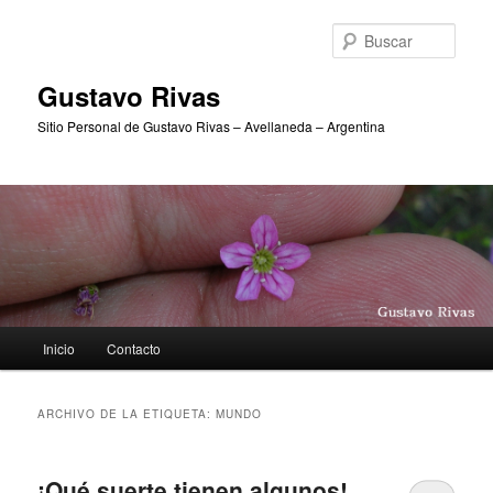
Ir
Ir
al
al
Busc
contenido
contenido
principal
secundario
Gustavo Rivas
Sitio Personal de Gustavo Rivas – Avellaneda – Argentina
Menú
Inicio
Contacto
principal
ARCHIVO DE LA ETIQUETA:
MUNDO
¡Qué suerte tienen algunos!