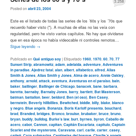
3.258
Posted on
abril 23, 2004
Este es el listado de todas las series de los ´60s y los ´70s que
recuerdo haber visto (*). A muchas de ellas no las veía con
regularidad, pero he visto varios capítulos. No hay que olvidarse
que en esa época no había videocable ni controles remotos…
Sigue leyendo
→
Publicado en
Qué antiguo soy
|
Etiquetado
1960
,
1970
,
60
,
70
,
77
Sunset Strip
,
abramowitz
,
adam
,
adelaida
,
adventure
,
Adventures
in paradise
,
Ajedrez fatal
,
alan
,
albert
,
alfabetico
,
alfred
,
Alias
Smith & Jones
,
Alias Smith y Jones
,
Alma de acero
,
Annie Oakley
,
anthony
,
arnold
,
attack
,
aventura
,
Aventuras en el paraíso
,
bain
,
baker
,
ballinger
,
Ballinger de Chicago
,
banacek
,
bane
,
barbara
,
baretta
,
barnaby
,
Barnaby Jones
,
barry
,
bartlett
,
Bat Masterson
,
batman
,
battalion
,
beer
,
beldord
,
Ben (el oso)
,
Ben Casey
,
bernstein
,
Beverly hillbillies
,
Bewitched
,
biddle
,
billy
,
blake
,
blanco
y negro
,
Blue angels
,
Bonanza
,
Boris Karloff presenta
,
bouchard
,
brad
,
Branded
,
bridges
,
Bronco
,
brouise
,
brubaker
,
bruce
,
bruno
,
bryan
,
buddy
,
bulldog
,
Burke’s law
,
burt
,
byrnes
,
byron
,
Caballo de
acero
,
cabot
,
Cannon
,
capitan
,
Capitán Escarlata
,
capitulo
,
Captain
Scarlet and the mysterons
,
Caravana
,
carl
,
carlie
,
carter
,
casey
,
catlett
,
Caza submarina
,
Centinelas del bosque
,
Charlie´s angels
,