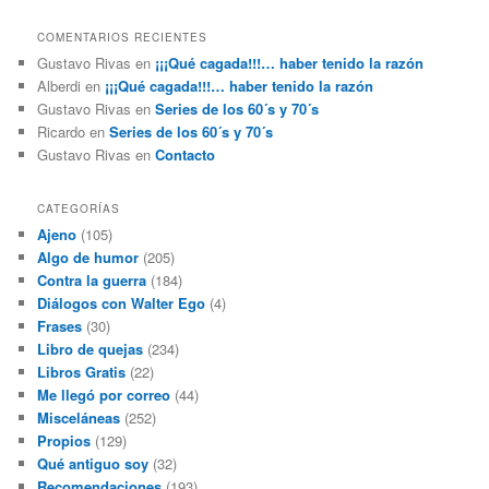
COMENTARIOS RECIENTES
Gustavo Rivas
en
¡¡¡Qué cagada!!!… haber tenido la razón
Alberdi
en
¡¡¡Qué cagada!!!… haber tenido la razón
Gustavo Rivas
en
Series de los 60´s y 70´s
Ricardo
en
Series de los 60´s y 70´s
Gustavo Rivas
en
Contacto
CATEGORÍAS
Ajeno
(105)
Algo de humor
(205)
Contra la guerra
(184)
Diálogos con Walter Ego
(4)
Frases
(30)
Libro de quejas
(234)
Libros Gratis
(22)
Me llegó por correo
(44)
Misceláneas
(252)
Propios
(129)
Qué antiguo soy
(32)
Recomendaciones
(193)