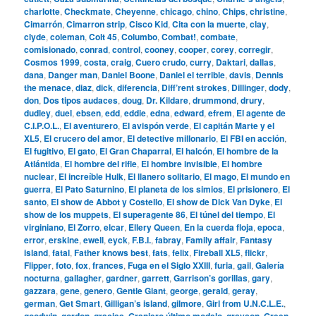
charlotte
,
Checkmate
,
Cheyenne
,
chicago
,
chino
,
Chips
,
christine
,
Cimarrón
,
Cimarron strip
,
Cisco Kid
,
Cita con la muerte
,
clay
,
clyde
,
coleman
,
Colt 45
,
Columbo
,
Combat!
,
combate
,
comisionado
,
conrad
,
control
,
cooney
,
cooper
,
corey
,
corregir
,
Cosmos 1999
,
costa
,
craig
,
Cuero crudo
,
curry
,
Daktari
,
dallas
,
dana
,
Danger man
,
Daniel Boone
,
Daniel el terrible
,
davis
,
Dennis
the menace
,
diaz
,
dick
,
diferencia
,
Diff’rent strokes
,
Dillinger
,
dody
,
don
,
Dos tipos audaces
,
doug
,
Dr. Kildare
,
drummond
,
drury
,
dudley
,
duel
,
ebsen
,
edd
,
eddie
,
edna
,
edward
,
efrem
,
El agente de
C.I.P.O.L.
,
El aventurero
,
El avispón verde
,
El capitán Marte y el
XL5
,
El crucero del amor
,
El detective millonario
,
El FBI en acción
,
El fugitivo
,
El gato
,
El Gran Chaparral
,
El halcón
,
El hombre de la
Atlántida
,
El hombre del rifle
,
El hombre invisible
,
El hombre
nuclear
,
El increíble Hulk
,
El llanero solitario
,
El mago
,
El mundo en
guerra
,
El Pato Saturnino
,
El planeta de los simios
,
El prisionero
,
El
santo
,
El show de Abbot y Costello
,
El show de Dick Van Dyke
,
El
show de los muppets
,
El superagente 86
,
El túnel del tiempo
,
El
virginiano
,
El Zorro
,
elcar
,
Ellery Queen
,
En la cuerda floja
,
epoca
,
error
,
erskine
,
ewell
,
eyck
,
F.B.I.
,
fabray
,
Family affair
,
Fantasy
island
,
fatal
,
Father knows best
,
fats
,
felix
,
Fireball XL5
,
flickr
,
Flipper
,
foto
,
fox
,
frances
,
Fuga en el Siglo XXIII
,
furia
,
gail
,
Galería
nocturna
,
gallagher
,
gardner
,
garrett
,
Garrison’s gorillas
,
gary
,
gazzara
,
gene
,
genero
,
Gentle Giant
,
george
,
gerald
,
geray
,
german
,
Get Smart
,
Gilligan’s island
,
gilmore
,
Girl from U.N.C.L.E.
,
goodwin
,
gordon
,
gracias
,
Granjero último modelo
,
grayson
,
Green