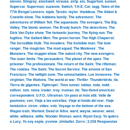
steven
,
Stingray
,
stockwell
,
strauss
,
strip
,
stu
,
Sugarfoot
,
sunset
,
Supercar
,
Superman
,
suzanne
,
Switch
,
T.H.E. Cat
,
tagg
,
Tales of the
77th Bengal Lancers
,
tapia
,
Tarzán
,
taylor
,
thaddeus
,
The Abbot &
Costello show
,
The Addams family
,
The adventurer
,
The
adventures of William Tell
,
The aquanauts
,
The avengers
,
The Big
Valley
,
The bionic woman
,
The Brady bunch
,
The detectives
,
The
Dick Van Dyke show
,
The fantastic journey
,
The flying nun
,
The
fugitive
,
The Gallant Men
,
The green hornet
,
The High Chaparral
,
The incredible Hulk
,
The invaders
,
The invisible man
,
The lone
ranger
,
The magician
,
The mod squad
,
The Monkees’
,
The
Munsters
,
The muppet show
,
The naked city
,
The new avengers
,
The outer limits
,
The persuaders
,
The planet of the apes
,
The
prisoner
,
The professionals
,
The return of the Saint
,
The rifleman
,
The rookies
,
The Saint
,
The Secret Service
,
The streets of San
Francisco
,
The twilight zone
,
The untouchables. Los invasores
,
The
virginian
,
The Waltons
,
The world at war
,
Thriller
,
Thunderbirds
,
tia
,
Tierra de gigantes
,
Tightrope!
,
Time tunnel
,
tobias
,
toda
,
todd
,
tolliver
,
tom
,
toma
,
trader
,
troy
,
truman
,
tte
,
Two-fisted american
correspondent
,
U.F.O.
,
Ultraman
,
Un paso al más allá
,
Valle de
pasiones
,
van
,
Viaje a las estrellas
,
Viaje al fondo del mar
,
Viaje
fantástico
,
victor
,
video
,
volz
,
Voyage to the bottom of the sea
,
Wagon train
,
Wanted: Dead or Alive
,
ward
,
wayne
,
weaver
,
west
,
white
,
williams
,
willis
,
Wonder Woman
,
word
,
Wyatt Earp
,
Yo quiero
a Lucy
,
Yo soy espía
,
yvonne
,
zimbalist
,
Zorro
|
3.258
Respuestas