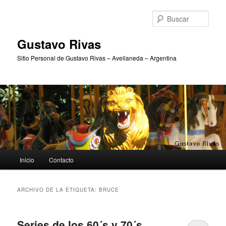
Ir
Ir
al
al
Busc
contenido
contenido
principal
secundario
Gustavo Rivas
Sitio Personal de Gustavo Rivas – Avellaneda – Argentina
Menú
Inicio
Contacto
principal
ARCHIVO DE LA ETIQUETA:
BRUCE
Series de los 60´s y 70´s