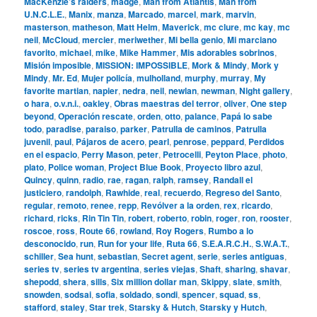
MacKenzie’s raiders
,
madge
,
Man from Atlantis
,
Man from
U.N.C.L.E.
,
Manix
,
manza
,
Marcado
,
marcel
,
mark
,
marvin
,
masterson
,
matheson
,
Matt Helm
,
Maverick
,
mc clure
,
mc kay
,
mc
neil
,
McCloud
,
mercier
,
meriwether
,
Mi bella genio
,
Mi marciano
favorito
,
michael
,
mike
,
Mike Hammer
,
Mis adorables sobrinos
,
Misión imposible
,
MISSION: IMPOSSIBLE
,
Mork & Mindy
,
Mork y
Mindy
,
Mr. Ed
,
Mujer policía
,
mulholland
,
murphy
,
murray
,
My
favorite martian
,
napier
,
nedra
,
neil
,
newlan
,
newman
,
Night gallery
,
o hara
,
o.v.n.i.
,
oakley
,
Obras maestras del terror
,
oliver
,
One step
beyond
,
Operación rescate
,
orden
,
otto
,
palance
,
Papá lo sabe
todo
,
paradise
,
paraiso
,
parker
,
Patrulla de caminos
,
Patrulla
juvenil
,
paul
,
Pájaros de acero
,
pearl
,
penrose
,
peppard
,
Perdidos
en el espacio
,
Perry Mason
,
peter
,
Petrocelli
,
Peyton Place
,
photo
,
plato
,
Police woman
,
Project Blue Book
,
Proyecto libro azul
,
Quincy
,
quinn
,
radio
,
rae
,
ragan
,
ralph
,
ramsey
,
Randall el
justiciero
,
randolph
,
Rawhide
,
real
,
recuerdo
,
Regreso del Santo
,
regular
,
remoto
,
renee
,
repp
,
Revólver a la orden
,
rex
,
ricardo
,
richard
,
ricks
,
Rin Tin Tin
,
robert
,
roberto
,
robin
,
roger
,
ron
,
rooster
,
roscoe
,
ross
,
Route 66
,
rowland
,
Roy Rogers
,
Rumbo a lo
desconocido
,
run
,
Run for your life
,
Ruta 66
,
S.E.A.R.C.H.
,
S.W.A.T.
,
schiller
,
Sea hunt
,
sebastian
,
Secret agent
,
serie
,
series antiguas
,
series tv
,
series tv argentina
,
series viejas
,
Shaft
,
sharing
,
shavar
,
shepodd
,
shera
,
sills
,
Six million dollar man
,
Skippy
,
slate
,
smith
,
snowden
,
sodsai
,
sofia
,
soldado
,
sondi
,
spencer
,
squad
,
ss
,
stafford
,
staley
,
Star trek
,
Starsky & Hutch
,
Starsky y Hutch
,