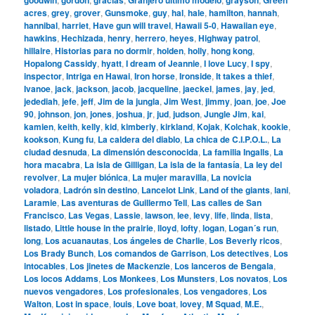
acres
,
grey
,
grover
,
Gunsmoke
,
guy
,
hal
,
hale
,
hamilton
,
hannah
,
hannibal
,
harriet
,
Have gun will travel
,
Hawaii 5-0
,
Hawaiian eye
,
hawkins
,
Hechizada
,
henry
,
herrero
,
heyes
,
Highway patrol
,
hillaire
,
Historias para no dormir
,
holden
,
holly
,
hong kong
,
Hopalong Cassidy
,
hyatt
,
I dream of Jeannie
,
I love Lucy
,
I spy
,
inspector
,
Intriga en Hawai
,
Iron horse
,
Ironside
,
It takes a thief
,
Ivanoe
,
jack
,
jackson
,
jacob
,
jacqueline
,
jaeckel
,
james
,
jay
,
jed
,
jedediah
,
jefe
,
jeff
,
Jim de la jungla
,
Jim West
,
jimmy
,
joan
,
joe
,
Joe
90
,
johnson
,
jon
,
jones
,
joshua
,
jr
,
jud
,
judson
,
Jungle Jim
,
kai
,
kamien
,
keith
,
kelly
,
kid
,
kimberly
,
kirkland
,
Kojak
,
Kolchak
,
kookie
,
kookson
,
Kung fu
,
La caldera del diablo
,
La chica de C.I.P.O.L.
,
La
ciudad desnuda
,
La dimensión desconocida
,
La familia Ingalls
,
La
hora macabra
,
La isla de Gilligan
,
La isla de la fantasía
,
La ley del
revolver
,
La mujer biónica
,
La mujer maravilla
,
La novicia
voladora
,
Ladrón sin destino
,
Lancelot Link
,
Land of the giants
,
lani
,
Laramie
,
Las aventuras de Guillermo Tell
,
Las calles de San
Francisco
,
Las Vegas
,
Lassie
,
lawson
,
lee
,
levy
,
life
,
linda
,
lista
,
listado
,
Little house in the prairie
,
lloyd
,
lofty
,
logan
,
Logan´s run
,
long
,
Los acuanautas
,
Los ángeles de Charlie
,
Los Beverly ricos
,
Los Brady Bunch
,
Los comandos de Garrison
,
Los detectives
,
Los
intocables
,
Los jinetes de Mackenzie
,
Los lanceros de Bengala
,
Los locos Addams
,
Los Monkees
,
Los Munsters
,
Los novatos
,
Los
nuevos vengadores
,
Los profesionales
,
Los vengadores
,
Los
Walton
,
Lost in space
,
louis
,
Love boat
,
lovey
,
M Squad
,
M.E.
,