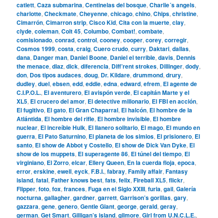
catlett
,
Caza submarina
,
Centinelas del bosque
,
Charlie´s angels
,
charlotte
,
Checkmate
,
Cheyenne
,
chicago
,
chino
,
Chips
,
christine
,
Cimarrón
,
Cimarron strip
,
Cisco Kid
,
Cita con la muerte
,
clay
,
clyde
,
coleman
,
Colt 45
,
Columbo
,
Combat!
,
combate
,
comisionado
,
conrad
,
control
,
cooney
,
cooper
,
corey
,
corregir
,
Cosmos 1999
,
costa
,
craig
,
Cuero crudo
,
curry
,
Daktari
,
dallas
,
dana
,
Danger man
,
Daniel Boone
,
Daniel el terrible
,
davis
,
Dennis
the menace
,
diaz
,
dick
,
diferencia
,
Diff’rent strokes
,
Dillinger
,
dody
,
don
,
Dos tipos audaces
,
doug
,
Dr. Kildare
,
drummond
,
drury
,
dudley
,
duel
,
ebsen
,
edd
,
eddie
,
edna
,
edward
,
efrem
,
El agente de
C.I.P.O.L.
,
El aventurero
,
El avispón verde
,
El capitán Marte y el
XL5
,
El crucero del amor
,
El detective millonario
,
El FBI en acción
,
El fugitivo
,
El gato
,
El Gran Chaparral
,
El halcón
,
El hombre de la
Atlántida
,
El hombre del rifle
,
El hombre invisible
,
El hombre
nuclear
,
El increíble Hulk
,
El llanero solitario
,
El mago
,
El mundo en
guerra
,
El Pato Saturnino
,
El planeta de los simios
,
El prisionero
,
El
santo
,
El show de Abbot y Costello
,
El show de Dick Van Dyke
,
El
show de los muppets
,
El superagente 86
,
El túnel del tiempo
,
El
virginiano
,
El Zorro
,
elcar
,
Ellery Queen
,
En la cuerda floja
,
epoca
,
error
,
erskine
,
ewell
,
eyck
,
F.B.I.
,
fabray
,
Family affair
,
Fantasy
island
,
fatal
,
Father knows best
,
fats
,
felix
,
Fireball XL5
,
flickr
,
Flipper
,
foto
,
fox
,
frances
,
Fuga en el Siglo XXIII
,
furia
,
gail
,
Galería
nocturna
,
gallagher
,
gardner
,
garrett
,
Garrison’s gorillas
,
gary
,
gazzara
,
gene
,
genero
,
Gentle Giant
,
george
,
gerald
,
geray
,
german
,
Get Smart
,
Gilligan’s island
,
gilmore
,
Girl from U.N.C.L.E.
,