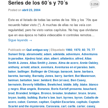
Series de los 60´s y 70´s
3.258
Posted on
abril 23, 2004
Este es el listado de todas las series de los ´60s y los ´70s que
recuerdo haber visto (*). A muchas de ellas no las veía con
regularidad, pero he visto varios capítulos. No hay que olvidarse
que en esa época no había videocable ni controles remotos…
Sigue leyendo
→
Publicado en
Qué antiguo soy
|
Etiquetado
1960
,
1970
,
60
,
70
,
77
Sunset Strip
,
abramowitz
,
adam
,
adelaida
,
adventure
,
Adventures
in paradise
,
Ajedrez fatal
,
alan
,
albert
,
alfabetico
,
alfred
,
Alias
Smith & Jones
,
Alias Smith y Jones
,
Alma de acero
,
Annie Oakley
,
anthony
,
arnold
,
attack
,
aventura
,
Aventuras en el paraíso
,
bain
,
baker
,
ballinger
,
Ballinger de Chicago
,
banacek
,
bane
,
barbara
,
baretta
,
barnaby
,
Barnaby Jones
,
barry
,
bartlett
,
Bat Masterson
,
batman
,
battalion
,
beer
,
beldord
,
Ben (el oso)
,
Ben Casey
,
bernstein
,
Beverly hillbillies
,
Bewitched
,
biddle
,
billy
,
blake
,
blanco
y negro
,
Blue angels
,
Bonanza
,
Boris Karloff presenta
,
bouchard
,
brad
,
Branded
,
bridges
,
Bronco
,
brouise
,
brubaker
,
bruce
,
bruno
,
bryan
,
buddy
,
bulldog
,
Burke’s law
,
burt
,
byrnes
,
byron
,
Caballo de
acero
,
cabot
,
Cannon
,
capitan
,
Capitán Escarlata
,
capitulo
,
Captain
Scarlet and the mysterons
,
Caravana
,
carl
,
carlie
,
carter
,
casey
,