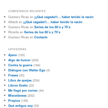
COMENTARIOS RECIENTES
Gustavo Rivas
en
¡¡¡Qué cagada!!!… haber tenido la razón
Alberdi
en
¡¡¡Qué cagada!!!… haber tenido la razón
Gustavo Rivas
en
Series de los 60´s y 70´s
Ricardo
en
Series de los 60´s y 70´s
Gustavo Rivas
en
Contacto
CATEGORÍAS
Ajeno
(105)
Algo de humor
(205)
Contra la guerra
(184)
Diálogos con Walter Ego
(4)
Frases
(30)
Libro de quejas
(234)
Libros Gratis
(22)
Me llegó por correo
(44)
Misceláneas
(252)
Propios
(129)
Qué antiguo soy
(32)