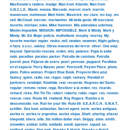
MacKenzie’s raiders
,
madge
,
Man from Atlantis
,
Man from
U.N.C.L.E.
,
Manix
,
manza
,
Marcado
,
marcel
,
mark
,
marvin
,
masterson
,
matheson
,
Matt Helm
,
Maverick
,
mc clure
,
mc kay
,
mc
neil
,
McCloud
,
mercier
,
meriwether
,
Mi bella genio
,
Mi marciano
favorito
,
michael
,
mike
,
Mike Hammer
,
Mis adorables sobrinos
,
Misión imposible
,
MISSION: IMPOSSIBLE
,
Mork & Mindy
,
Mork y
Mindy
,
Mr. Ed
,
Mujer policía
,
mulholland
,
murphy
,
murray
,
My
favorite martian
,
napier
,
nedra
,
neil
,
newlan
,
newman
,
Night gallery
,
o hara
,
o.v.n.i.
,
oakley
,
Obras maestras del terror
,
oliver
,
One step
beyond
,
Operación rescate
,
orden
,
otto
,
palance
,
Papá lo sabe
todo
,
paradise
,
paraiso
,
parker
,
Patrulla de caminos
,
Patrulla
juvenil
,
paul
,
Pájaros de acero
,
pearl
,
penrose
,
peppard
,
Perdidos
en el espacio
,
Perry Mason
,
peter
,
Petrocelli
,
Peyton Place
,
photo
,
plato
,
Police woman
,
Project Blue Book
,
Proyecto libro azul
,
Quincy
,
quinn
,
radio
,
rae
,
ragan
,
ralph
,
ramsey
,
Randall el
justiciero
,
randolph
,
Rawhide
,
real
,
recuerdo
,
Regreso del Santo
,
regular
,
remoto
,
renee
,
repp
,
Revólver a la orden
,
rex
,
ricardo
,
richard
,
ricks
,
Rin Tin Tin
,
robert
,
roberto
,
robin
,
roger
,
ron
,
rooster
,
roscoe
,
ross
,
Route 66
,
rowland
,
Roy Rogers
,
Rumbo a lo
desconocido
,
run
,
Run for your life
,
Ruta 66
,
S.E.A.R.C.H.
,
S.W.A.T.
,
schiller
,
Sea hunt
,
sebastian
,
Secret agent
,
serie
,
series antiguas
,
series tv
,
series tv argentina
,
series viejas
,
Shaft
,
sharing
,
shavar
,
shepodd
,
shera
,
sills
,
Six million dollar man
,
Skippy
,
slate
,
smith
,
snowden
,
sodsai
,
sofia
,
soldado
,
sondi
,
spencer
,
squad
,
ss
,
stafford
,
staley
,
Star trek
,
Starsky & Hutch
,
Starsky y Hutch
,