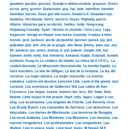
goodwin
,
gordon
,
gracias
,
Granjero último modelo
,
grayson
,
Green
acres
,
grey
,
grover
,
Gunsmoke
,
guy
,
hal
,
hale
,
hamilton
,
hannah
,
hannibal
,
harriet
,
Have gun will travel
,
Hawaii 5-0
,
Hawaiian eye
,
hawkins
,
Hechizada
,
henry
,
herrero
,
heyes
,
Highway patrol
,
hillaire
,
Historias para no dormir
,
holden
,
holly
,
hong kong
,
Hopalong Cassidy
,
hyatt
,
I dream of Jeannie
,
I love Lucy
,
I spy
,
inspector
,
Intriga en Hawai
,
Iron horse
,
Ironside
,
It takes a thief
,
Ivanoe
,
jack
,
jackson
,
jacob
,
jacqueline
,
jaeckel
,
james
,
jay
,
jed
,
jedediah
,
jefe
,
jeff
,
Jim de la jungla
,
Jim West
,
jimmy
,
joan
,
joe
,
Joe
90
,
johnson
,
jon
,
jones
,
joshua
,
jr
,
jud
,
judson
,
Jungle Jim
,
kai
,
kamien
,
keith
,
kelly
,
kid
,
kimberly
,
kirkland
,
Kojak
,
Kolchak
,
kookie
,
kookson
,
Kung fu
,
La caldera del diablo
,
La chica de C.I.P.O.L.
,
La
ciudad desnuda
,
La dimensión desconocida
,
La familia Ingalls
,
La
hora macabra
,
La isla de Gilligan
,
La isla de la fantasía
,
La ley del
revolver
,
La mujer biónica
,
La mujer maravilla
,
La novicia
voladora
,
Ladrón sin destino
,
Lancelot Link
,
Land of the giants
,
lani
,
Laramie
,
Las aventuras de Guillermo Tell
,
Las calles de San
Francisco
,
Las Vegas
,
Lassie
,
lawson
,
lee
,
levy
,
life
,
linda
,
lista
,
listado
,
Little house in the prairie
,
lloyd
,
lofty
,
logan
,
Logan´s run
,
long
,
Los acuanautas
,
Los ángeles de Charlie
,
Los Beverly ricos
,
Los Brady Bunch
,
Los comandos de Garrison
,
Los detectives
,
Los
intocables
,
Los jinetes de Mackenzie
,
Los lanceros de Bengala
,
Los locos Addams
,
Los Monkees
,
Los Munsters
,
Los novatos
,
Los
nuevos vengadores
,
Los profesionales
,
Los vengadores
,
Los
Walton
,
Lost in space
,
louis
,
Love boat
,
lovey
,
M Squad
,
M.E.
,