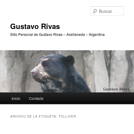
Ir
Ir
al
al
Busc
contenido
contenido
principal
secundario
Gustavo Rivas
Sitio Personal de Gustavo Rivas – Avellaneda – Argentina
Menú
Inicio
Contacto
principal
ARCHIVO DE LA ETIQUETA:
TOLLIVER