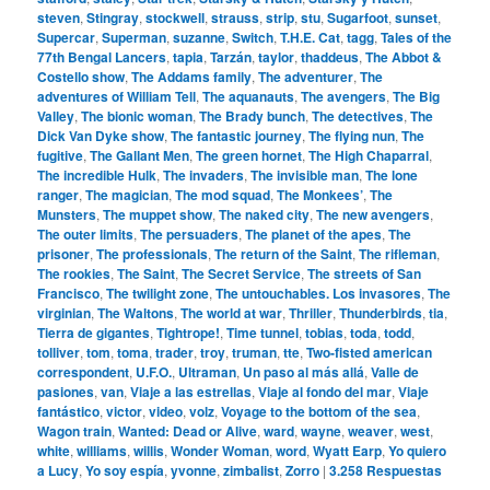
steven
,
Stingray
,
stockwell
,
strauss
,
strip
,
stu
,
Sugarfoot
,
sunset
,
Supercar
,
Superman
,
suzanne
,
Switch
,
T.H.E. Cat
,
tagg
,
Tales of the
77th Bengal Lancers
,
tapia
,
Tarzán
,
taylor
,
thaddeus
,
The Abbot &
Costello show
,
The Addams family
,
The adventurer
,
The
adventures of William Tell
,
The aquanauts
,
The avengers
,
The Big
Valley
,
The bionic woman
,
The Brady bunch
,
The detectives
,
The
Dick Van Dyke show
,
The fantastic journey
,
The flying nun
,
The
fugitive
,
The Gallant Men
,
The green hornet
,
The High Chaparral
,
The incredible Hulk
,
The invaders
,
The invisible man
,
The lone
ranger
,
The magician
,
The mod squad
,
The Monkees’
,
The
Munsters
,
The muppet show
,
The naked city
,
The new avengers
,
The outer limits
,
The persuaders
,
The planet of the apes
,
The
prisoner
,
The professionals
,
The return of the Saint
,
The rifleman
,
The rookies
,
The Saint
,
The Secret Service
,
The streets of San
Francisco
,
The twilight zone
,
The untouchables. Los invasores
,
The
virginian
,
The Waltons
,
The world at war
,
Thriller
,
Thunderbirds
,
tia
,
Tierra de gigantes
,
Tightrope!
,
Time tunnel
,
tobias
,
toda
,
todd
,
tolliver
,
tom
,
toma
,
trader
,
troy
,
truman
,
tte
,
Two-fisted american
correspondent
,
U.F.O.
,
Ultraman
,
Un paso al más allá
,
Valle de
pasiones
,
van
,
Viaje a las estrellas
,
Viaje al fondo del mar
,
Viaje
fantástico
,
victor
,
video
,
volz
,
Voyage to the bottom of the sea
,
Wagon train
,
Wanted: Dead or Alive
,
ward
,
wayne
,
weaver
,
west
,
white
,
williams
,
willis
,
Wonder Woman
,
word
,
Wyatt Earp
,
Yo quiero
a Lucy
,
Yo soy espía
,
yvonne
,
zimbalist
,
Zorro
|
3.258
Respuestas