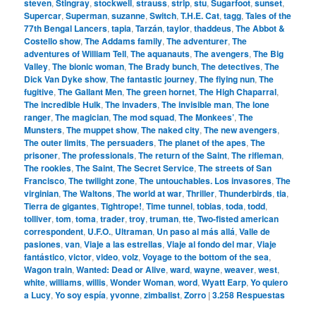
steven
,
Stingray
,
stockwell
,
strauss
,
strip
,
stu
,
Sugarfoot
,
sunset
,
Supercar
,
Superman
,
suzanne
,
Switch
,
T.H.E. Cat
,
tagg
,
Tales of the
77th Bengal Lancers
,
tapia
,
Tarzán
,
taylor
,
thaddeus
,
The Abbot &
Costello show
,
The Addams family
,
The adventurer
,
The
adventures of William Tell
,
The aquanauts
,
The avengers
,
The Big
Valley
,
The bionic woman
,
The Brady bunch
,
The detectives
,
The
Dick Van Dyke show
,
The fantastic journey
,
The flying nun
,
The
fugitive
,
The Gallant Men
,
The green hornet
,
The High Chaparral
,
The incredible Hulk
,
The invaders
,
The invisible man
,
The lone
ranger
,
The magician
,
The mod squad
,
The Monkees’
,
The
Munsters
,
The muppet show
,
The naked city
,
The new avengers
,
The outer limits
,
The persuaders
,
The planet of the apes
,
The
prisoner
,
The professionals
,
The return of the Saint
,
The rifleman
,
The rookies
,
The Saint
,
The Secret Service
,
The streets of San
Francisco
,
The twilight zone
,
The untouchables. Los invasores
,
The
virginian
,
The Waltons
,
The world at war
,
Thriller
,
Thunderbirds
,
tia
,
Tierra de gigantes
,
Tightrope!
,
Time tunnel
,
tobias
,
toda
,
todd
,
tolliver
,
tom
,
toma
,
trader
,
troy
,
truman
,
tte
,
Two-fisted american
correspondent
,
U.F.O.
,
Ultraman
,
Un paso al más allá
,
Valle de
pasiones
,
van
,
Viaje a las estrellas
,
Viaje al fondo del mar
,
Viaje
fantástico
,
victor
,
video
,
volz
,
Voyage to the bottom of the sea
,
Wagon train
,
Wanted: Dead or Alive
,
ward
,
wayne
,
weaver
,
west
,
white
,
williams
,
willis
,
Wonder Woman
,
word
,
Wyatt Earp
,
Yo quiero
a Lucy
,
Yo soy espía
,
yvonne
,
zimbalist
,
Zorro
|
3.258
Respuestas