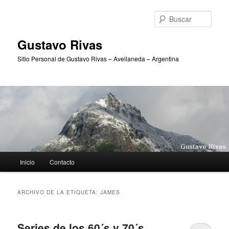
Ir
Ir
al
al
Busc
contenido
contenido
principal
secundario
Gustavo Rivas
Sitio Personal de Gustavo Rivas – Avellaneda – Argentina
Menú
Inicio
Contacto
principal
ARCHIVO DE LA ETIQUETA:
JAMES
Series de los 60´s y 70´s