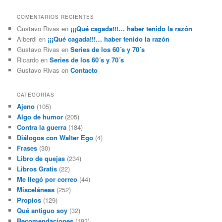
COMENTARIOS RECIENTES
Gustavo Rivas
en
¡¡¡Qué cagada!!!… haber tenido la razón
Alberdi
en
¡¡¡Qué cagada!!!… haber tenido la razón
Gustavo Rivas
en
Series de los 60´s y 70´s
Ricardo
en
Series de los 60´s y 70´s
Gustavo Rivas
en
Contacto
CATEGORÍAS
Ajeno
(105)
Algo de humor
(205)
Contra la guerra
(184)
Diálogos con Walter Ego
(4)
Frases
(30)
Libro de quejas
(234)
Libros Gratis
(22)
Me llegó por correo
(44)
Misceláneas
(252)
Propios
(129)
Qué antiguo soy
(32)
Recomendaciones
(193)