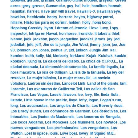
acres
,
grey
,
grover
,
Gunsmoke
,
guy
,
hal
,
hale
,
hamilton
,
hannah
,
hannibal
,
harriet
,
Have gun will travel
,
Hawaii 5-0
,
Hawaiian eye
,
hawkins
,
Hechizada
,
henry
,
herrero
,
heyes
,
Highway patrol
,
hillaire
,
Historias para no dormir
,
holden
,
holly
,
hong kong
,
Hopalong Cassidy
,
hyatt
,
I dream of Jeannie
,
I love Lucy
,
I spy
,
inspector
,
Intriga en Hawai
,
Iron horse
,
Ironside
,
It takes a thief
,
Ivanoe
,
jack
,
jackson
,
jacob
,
jacqueline
,
jaeckel
,
james
,
jay
,
jed
,
jedediah
,
jefe
,
jeff
,
Jim de la jungla
,
Jim West
,
jimmy
,
joan
,
joe
,
Joe
90
,
johnson
,
jon
,
jones
,
joshua
,
jr
,
jud
,
judson
,
Jungle Jim
,
kai
,
kamien
,
keith
,
kelly
,
kid
,
kimberly
,
kirkland
,
Kojak
,
Kolchak
,
kookie
,
kookson
,
Kung fu
,
La caldera del diablo
,
La chica de C.I.P.O.L.
,
La
ciudad desnuda
,
La dimensión desconocida
,
La familia Ingalls
,
La
hora macabra
,
La isla de Gilligan
,
La isla de la fantasía
,
La ley del
revolver
,
La mujer biónica
,
La mujer maravilla
,
La novicia
voladora
,
Ladrón sin destino
,
Lancelot Link
,
Land of the giants
,
lani
,
Laramie
,
Las aventuras de Guillermo Tell
,
Las calles de San
Francisco
,
Las Vegas
,
Lassie
,
lawson
,
lee
,
levy
,
life
,
linda
,
lista
,
listado
,
Little house in the prairie
,
lloyd
,
lofty
,
logan
,
Logan´s run
,
long
,
Los acuanautas
,
Los ángeles de Charlie
,
Los Beverly ricos
,
Los Brady Bunch
,
Los comandos de Garrison
,
Los detectives
,
Los
intocables
,
Los jinetes de Mackenzie
,
Los lanceros de Bengala
,
Los locos Addams
,
Los Monkees
,
Los Munsters
,
Los novatos
,
Los
nuevos vengadores
,
Los profesionales
,
Los vengadores
,
Los
Walton
,
Lost in space
,
louis
,
Love boat
,
lovey
,
M Squad
,
M.E.
,