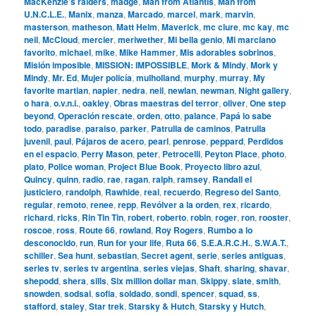
MacKenzie’s raiders
,
madge
,
Man from Atlantis
,
Man from
U.N.C.L.E.
,
Manix
,
manza
,
Marcado
,
marcel
,
mark
,
marvin
,
masterson
,
matheson
,
Matt Helm
,
Maverick
,
mc clure
,
mc kay
,
mc
neil
,
McCloud
,
mercier
,
meriwether
,
Mi bella genio
,
Mi marciano
favorito
,
michael
,
mike
,
Mike Hammer
,
Mis adorables sobrinos
,
Misión imposible
,
MISSION: IMPOSSIBLE
,
Mork & Mindy
,
Mork y
Mindy
,
Mr. Ed
,
Mujer policía
,
mulholland
,
murphy
,
murray
,
My
favorite martian
,
napier
,
nedra
,
neil
,
newlan
,
newman
,
Night gallery
,
o hara
,
o.v.n.i.
,
oakley
,
Obras maestras del terror
,
oliver
,
One step
beyond
,
Operación rescate
,
orden
,
otto
,
palance
,
Papá lo sabe
todo
,
paradise
,
paraiso
,
parker
,
Patrulla de caminos
,
Patrulla
juvenil
,
paul
,
Pájaros de acero
,
pearl
,
penrose
,
peppard
,
Perdidos
en el espacio
,
Perry Mason
,
peter
,
Petrocelli
,
Peyton Place
,
photo
,
plato
,
Police woman
,
Project Blue Book
,
Proyecto libro azul
,
Quincy
,
quinn
,
radio
,
rae
,
ragan
,
ralph
,
ramsey
,
Randall el
justiciero
,
randolph
,
Rawhide
,
real
,
recuerdo
,
Regreso del Santo
,
regular
,
remoto
,
renee
,
repp
,
Revólver a la orden
,
rex
,
ricardo
,
richard
,
ricks
,
Rin Tin Tin
,
robert
,
roberto
,
robin
,
roger
,
ron
,
rooster
,
roscoe
,
ross
,
Route 66
,
rowland
,
Roy Rogers
,
Rumbo a lo
desconocido
,
run
,
Run for your life
,
Ruta 66
,
S.E.A.R.C.H.
,
S.W.A.T.
,
schiller
,
Sea hunt
,
sebastian
,
Secret agent
,
serie
,
series antiguas
,
series tv
,
series tv argentina
,
series viejas
,
Shaft
,
sharing
,
shavar
,
shepodd
,
shera
,
sills
,
Six million dollar man
,
Skippy
,
slate
,
smith
,
snowden
,
sodsai
,
sofia
,
soldado
,
sondi
,
spencer
,
squad
,
ss
,
stafford
,
staley
,
Star trek
,
Starsky & Hutch
,
Starsky y Hutch
,