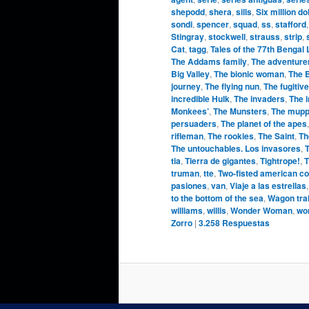
shepodd
,
shera
,
sills
,
Six million do
sondi
,
spencer
,
squad
,
ss
,
stafford
Stingray
,
stockwell
,
strauss
,
strip
,
Cat
,
tagg
,
Tales of the 77th Bengal
The Addams family
,
The adventure
Big Valley
,
The bionic woman
,
The 
journey
,
The flying nun
,
The fugitive
incredible Hulk
,
The invaders
,
The 
Monkees’
,
The Munsters
,
The mupp
persuaders
,
The planet of the apes
rifleman
,
The rookies
,
The Saint
,
Th
The untouchables. Los invasores
,
T
tia
,
Tierra de gigantes
,
Tightrope!
,
T
truman
,
tte
,
Two-fisted american c
pasiones
,
van
,
Viaje a las estrellas
to the bottom of the sea
,
Wagon tra
williams
,
willis
,
Wonder Woman
,
wo
Zorro
|
3.258
Respuestas