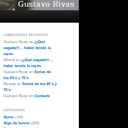
COMENTARIOS RECIENTES
Gustavo Rivas
en
¡¡¡Qué
cagada!!!… haber tenido la
razón
Alberdi
en
¡¡¡Qué cagada!!!…
haber tenido la razón
Gustavo Rivas
en
Series de
los 60´s y 70´s
Ricardo
en
Series de los 60´s y
70´s
Gustavo Rivas
en
Contacto
CATEGORÍAS
Ajeno
(105)
Algo de humor
(205)