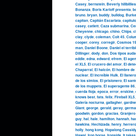
Casey
,
bernstein
,
Beverly hillbillies
Bonanza
,
Boris Karloff presenta
,
b
bruno
,
bryan
,
buddy
,
bulldog
,
Burke
capitan
,
Capitán Escarlata
,
capitul
casey
,
catlett
,
Caza submarina
,
Cen
Cheyenne
,
chicago
,
chino
,
Chips
,
c
clay
,
clyde
,
coleman
,
Colt 45
,
Colu
cooper
,
corey
,
corregir
,
Cosmos 1
man
,
Daniel Boone
,
Daniel el terrib
Dillinger
,
dody
,
don
,
Dos tipos aud
eddie
,
edna
,
edward
,
efrem
,
El agen
el XL5
,
El crucero del amor
,
El dete
Chaparral
,
El halcón
,
El hombre de 
nuclear
,
El increíble Hulk
,
El llanero
de los simios
,
El prisionero
,
El sant
de los muppets
,
El superagente 86
cuerda floja
,
epoca
,
error
,
erskine
,
knows best
,
fats
,
felix
,
Fireball XL5
Galería nocturna
,
gallagher
,
gardne
Giant
,
george
,
gerald
,
geray
,
germa
goodwin
,
gordon
,
gracias
,
Granjero
guy
,
hal
,
hale
,
hamilton
,
hannah
,
ha
hawkins
,
Hechizada
,
henry
,
herrer
holly
,
hong kong
,
Hopalong Cassid
Hawai
,
Iron horse
,
Ironside
,
It takes