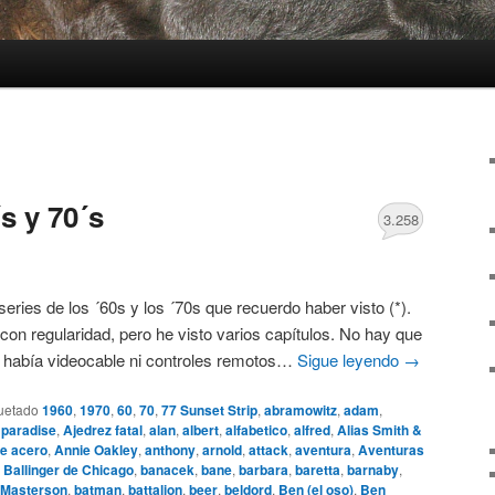
s y 70´s
3.258
 series de los ´60s y los ´70s que recuerdo haber visto (*).
con regularidad, pero he visto varios capítulos. No hay que
o había videocable ni controles remotos…
Sigue leyendo
→
uetado
1960
,
1970
,
60
,
70
,
77 Sunset Strip
,
abramowitz
,
adam
,
 paradise
,
Ajedrez fatal
,
alan
,
albert
,
alfabetico
,
alfred
,
Alias Smith &
e acero
,
Annie Oakley
,
anthony
,
arnold
,
attack
,
aventura
,
Aventuras
,
Ballinger de Chicago
,
banacek
,
bane
,
barbara
,
baretta
,
barnaby
,
 Masterson
,
batman
,
battalion
,
beer
,
beldord
,
Ben (el oso)
,
Ben