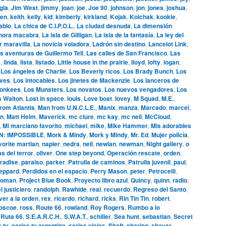
gla
,
Jim West
,
jimmy
,
joan
,
joe
,
Joe 90
,
johnson
,
jon
,
jones
,
joshua
,
en
,
keith
,
kelly
,
kid
,
kimberly
,
kirkland
,
Kojak
,
Kolchak
,
kookie
,
ablo
,
La chica de C.I.P.O.L.
,
La ciudad desnuda
,
La dimensión
hora macabra
,
La isla de Gilligan
,
La isla de la fantasía
,
La ley del
r maravilla
,
La novicia voladora
,
Ladrón sin destino
,
Lancelot Link
,
s aventuras de Guillermo Tell
,
Las calles de San Francisco
,
Las
e
,
linda
,
lista
,
listado
,
Little house in the prairie
,
lloyd
,
lofty
,
logan
,
,
Los ángeles de Charlie
,
Los Beverly ricos
,
Los Brady Bunch
,
Los
ives
,
Los intocables
,
Los jinetes de Mackenzie
,
Los lanceros de
onkees
,
Los Munsters
,
Los novatos
,
Los nuevos vengadores
,
Los
s Walton
,
Lost in space
,
louis
,
Love boat
,
lovey
,
M Squad
,
M.E.
,
rom Atlantis
,
Man from U.N.C.L.E.
,
Manix
,
manza
,
Marcado
,
marcel
,
n
,
Matt Helm
,
Maverick
,
mc clure
,
mc kay
,
mc neil
,
McCloud
,
,
Mi marciano favorito
,
michael
,
mike
,
Mike Hammer
,
Mis adorables
N: IMPOSSIBLE
,
Mork & Mindy
,
Mork y Mindy
,
Mr. Ed
,
Mujer policía
,
vorite martian
,
napier
,
nedra
,
neil
,
newlan
,
newman
,
Night gallery
,
o
s del terror
,
oliver
,
One step beyond
,
Operación rescate
,
orden
,
radise
,
paraiso
,
parker
,
Patrulla de caminos
,
Patrulla juvenil
,
paul
,
eppard
,
Perdidos en el espacio
,
Perry Mason
,
peter
,
Petrocelli
,
woman
,
Project Blue Book
,
Proyecto libro azul
,
Quincy
,
quinn
,
radio
,
l justiciero
,
randolph
,
Rawhide
,
real
,
recuerdo
,
Regreso del Santo
,
ver a la orden
,
rex
,
ricardo
,
richard
,
ricks
,
Rin Tin Tin
,
robert
,
oscoe
,
ross
,
Route 66
,
rowland
,
Roy Rogers
,
Rumbo a lo
,
Ruta 66
,
S.E.A.R.C.H.
,
S.W.A.T.
,
schiller
,
Sea hunt
,
sebastian
,
Secret
s tv
,
series tv argentina
,
series viejas
,
Shaft
,
sharing
,
shavar
,