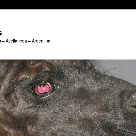
s
s – Avellaneda – Argentina