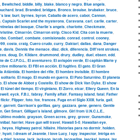
,
Bewitched
,
biddle
,
billy
,
blake
,
blanco y negro
,
Blue angels
,
ouchard
,
brad
,
Branded
,
bridges
,
Bronco
,
brouise
,
brubaker
,
bruce
,
’s law
,
burt
,
byrnes
,
byron
,
Caballo de acero
,
cabot
,
Cannon
,
o
,
Captain Scarlet and the mysterons
,
Caravana
,
carl
,
carlie
,
carter
,
tinelas del bosque
,
Charlie´s angels
,
charlotte
,
Checkmate
,
hristine
,
Cimarrón
,
Cimarron strip
,
Cisco Kid
,
Cita con la muerte
,
mbo
,
Combat!
,
combate
,
comisionado
,
conrad
,
control
,
cooney
,
999
,
costa
,
craig
,
Cuero crudo
,
curry
,
Daktari
,
dallas
,
dana
,
Danger
le
,
davis
,
Dennis the menace
,
diaz
,
dick
,
diferencia
,
Diff’rent strokes
,
aces
,
doug
,
Dr. Kildare
,
drummond
,
drury
,
dudley
,
duel
,
ebsen
,
edd
,
te de C.I.P.O.L.
,
El aventurero
,
El avispón verde
,
El capitán Marte y
ctive millonario
,
El FBI en acción
,
El fugitivo
,
El gato
,
El Gran
la Atlántida
,
El hombre del rifle
,
El hombre invisible
,
El hombre
 solitario
,
El mago
,
El mundo en guerra
,
El Pato Saturnino
,
El planeta
o
,
El show de Abbot y Costello
,
El show de Dick Van Dyke
,
El show
,
El túnel del tiempo
,
El virginiano
,
El Zorro
,
elcar
,
Ellery Queen
,
En la
ewell
,
eyck
,
F.B.I.
,
fabray
,
Family affair
,
Fantasy island
,
fatal
,
Father
,
flickr
,
Flipper
,
foto
,
fox
,
frances
,
Fuga en el Siglo XXIII
,
furia
,
gail
,
r
,
garrett
,
Garrison’s gorillas
,
gary
,
gazzara
,
gene
,
genero
,
Gentle
n
,
Get Smart
,
Gilligan’s island
,
gilmore
,
Girl from U.N.C.L.E.
,
 último modelo
,
grayson
,
Green acres
,
grey
,
grover
,
Gunsmoke
,
nnibal
,
harriet
,
Have gun will travel
,
Hawaii 5-0
,
Hawaiian eye
,
o
,
heyes
,
Highway patrol
,
hillaire
,
Historias para no dormir
,
holden
,
y
,
hyatt
,
I dream of Jeannie
,
I love Lucy
,
I spy
,
inspector
,
Intriga en
 a thief
,
Ivanoe
,
jack
,
jackson
,
jacob
,
jacqueline
,
jaeckel
,
james
,
jay
,