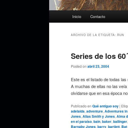
Menú
Inicio
Contacto
principal
ARCHIVO DE LA ETIQUETA:
RUN
Series de los 60´
Posted on
abril 23, 2004
Este es el listado de todas las
A muchas de ellas no las veía 
olvidarse que en esa época n
Publicado en
Qué antiguo soy
|
Etiq
adelaida
,
adventure
,
Adventures in
Jones
,
Alias Smith y Jones
,
Alma d
en el paraíso
,
bain
,
baker
,
ballinger
Barnaby Jones
,
barry
,
bartlett
,
Bat