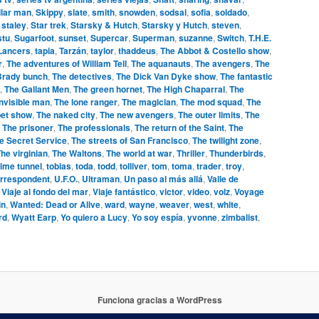
llar man
,
Skippy
,
slate
,
smith
,
snowden
,
sodsai
,
sofia
,
soldado
,
,
staley
,
Star trek
,
Starsky & Hutch
,
Starsky y Hutch
,
steven
,
stu
,
Sugarfoot
,
sunset
,
Supercar
,
Superman
,
suzanne
,
Switch
,
T.H.E.
 Lancers
,
tapia
,
Tarzán
,
taylor
,
thaddeus
,
The Abbot & Costello show
,
r
,
The adventures of William Tell
,
The aquanauts
,
The avengers
,
The
Brady bunch
,
The detectives
,
The Dick Van Dyke show
,
The fantastic
,
The Gallant Men
,
The green hornet
,
The High Chaparral
,
The
invisible man
,
The lone ranger
,
The magician
,
The mod squad
,
The
et show
,
The naked city
,
The new avengers
,
The outer limits
,
The
,
The prisoner
,
The professionals
,
The return of the Saint
,
The
e Secret Service
,
The streets of San Francisco
,
The twilight zone
,
he virginian
,
The Waltons
,
The world at war
,
Thriller
,
Thunderbirds
,
ime tunnel
,
tobias
,
toda
,
todd
,
tolliver
,
tom
,
toma
,
trader
,
troy
,
orrespondent
,
U.F.O.
,
Ultraman
,
Un paso al más allá
,
Valle de
,
Viaje al fondo del mar
,
Viaje fantástico
,
victor
,
video
,
volz
,
Voyage
in
,
Wanted: Dead or Alive
,
ward
,
wayne
,
weaver
,
west
,
white
,
rd
,
Wyatt Earp
,
Yo quiero a Lucy
,
Yo soy espía
,
yvonne
,
zimbalist
,
Funciona gracias a WordPress