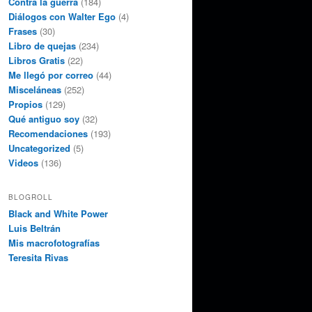
Contra la guerra
(184)
Diálogos con Walter Ego
(4)
Frases
(30)
Libro de quejas
(234)
Libros Gratis
(22)
Me llegó por correo
(44)
Misceláneas
(252)
Propios
(129)
Qué antiguo soy
(32)
Recomendaciones
(193)
Uncategorized
(5)
Videos
(136)
BLOGROLL
Black and White Power
Luis Beltrán
Mis macrofotografías
Teresita Rivas