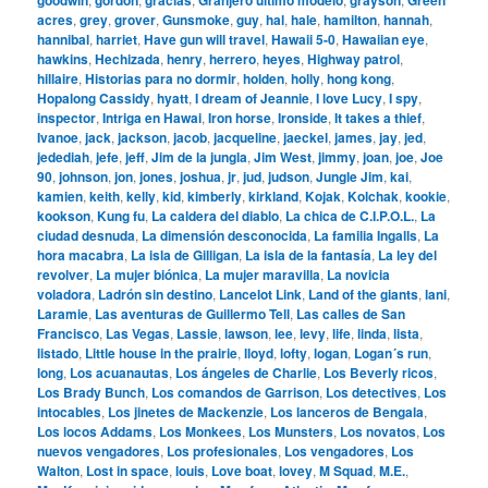
acres
,
grey
,
grover
,
Gunsmoke
,
guy
,
hal
,
hale
,
hamilton
,
hannah
,
hannibal
,
harriet
,
Have gun will travel
,
Hawaii 5-0
,
Hawaiian eye
,
hawkins
,
Hechizada
,
henry
,
herrero
,
heyes
,
Highway patrol
,
hillaire
,
Historias para no dormir
,
holden
,
holly
,
hong kong
,
Hopalong Cassidy
,
hyatt
,
I dream of Jeannie
,
I love Lucy
,
I spy
,
inspector
,
Intriga en Hawai
,
Iron horse
,
Ironside
,
It takes a thief
,
Ivanoe
,
jack
,
jackson
,
jacob
,
jacqueline
,
jaeckel
,
james
,
jay
,
jed
,
jedediah
,
jefe
,
jeff
,
Jim de la jungla
,
Jim West
,
jimmy
,
joan
,
joe
,
Joe
90
,
johnson
,
jon
,
jones
,
joshua
,
jr
,
jud
,
judson
,
Jungle Jim
,
kai
,
kamien
,
keith
,
kelly
,
kid
,
kimberly
,
kirkland
,
Kojak
,
Kolchak
,
kookie
,
kookson
,
Kung fu
,
La caldera del diablo
,
La chica de C.I.P.O.L.
,
La
ciudad desnuda
,
La dimensión desconocida
,
La familia Ingalls
,
La
hora macabra
,
La isla de Gilligan
,
La isla de la fantasía
,
La ley del
revolver
,
La mujer biónica
,
La mujer maravilla
,
La novicia
voladora
,
Ladrón sin destino
,
Lancelot Link
,
Land of the giants
,
lani
,
Laramie
,
Las aventuras de Guillermo Tell
,
Las calles de San
Francisco
,
Las Vegas
,
Lassie
,
lawson
,
lee
,
levy
,
life
,
linda
,
lista
,
listado
,
Little house in the prairie
,
lloyd
,
lofty
,
logan
,
Logan´s run
,
long
,
Los acuanautas
,
Los ángeles de Charlie
,
Los Beverly ricos
,
Los Brady Bunch
,
Los comandos de Garrison
,
Los detectives
,
Los
intocables
,
Los jinetes de Mackenzie
,
Los lanceros de Bengala
,
Los locos Addams
,
Los Monkees
,
Los Munsters
,
Los novatos
,
Los
nuevos vengadores
,
Los profesionales
,
Los vengadores
,
Los
Walton
,
Lost in space
,
louis
,
Love boat
,
lovey
,
M Squad
,
M.E.
,