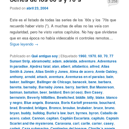
3.258
Posted on
abril 23, 2004
Este es el listado de todas las series de los ´60s y los ´70s que
recuerdo haber visto (*). A muchas de ellas no las veía con
regularidad, pero he visto varios capítulos. No hay que olvidarse
que en esa época no había videocable ni controles remotos…
Sigue leyendo
→
Publicado en
Qué antiguo soy
|
Etiquetado
1960
,
1970
,
60
,
70
,
77
Sunset Strip
,
abramowitz
,
adam
,
adelaida
,
adventure
,
Adventures
in paradise
,
Ajedrez fatal
,
alan
,
albert
,
alfabetico
,
alfred
,
Alias
Smith & Jones
,
Alias Smith y Jones
,
Alma de acero
,
Annie Oakley
,
anthony
,
arnold
,
attack
,
aventura
,
Aventuras en el paraíso
,
bain
,
baker
,
ballinger
,
Ballinger de Chicago
,
banacek
,
bane
,
barbara
,
baretta
,
barnaby
,
Barnaby Jones
,
barry
,
bartlett
,
Bat Masterson
,
batman
,
battalion
,
beer
,
beldord
,
Ben (el oso)
,
Ben Casey
,
bernstein
,
Beverly hillbillies
,
Bewitched
,
biddle
,
billy
,
blake
,
blanco
y negro
,
Blue angels
,
Bonanza
,
Boris Karloff presenta
,
bouchard
,
brad
,
Branded
,
bridges
,
Bronco
,
brouise
,
brubaker
,
bruce
,
bruno
,
bryan
,
buddy
,
bulldog
,
Burke’s law
,
burt
,
byrnes
,
byron
,
Caballo de
acero
,
cabot
,
Cannon
,
capitan
,
Capitán Escarlata
,
capitulo
,
Captain
Scarlet and the mysterons
,
Caravana
,
carl
,
carlie
,
carter
,
casey
,
catlett
,
Caza submarina
,
Centinelas del bosque
,
Charlie´s angels
,