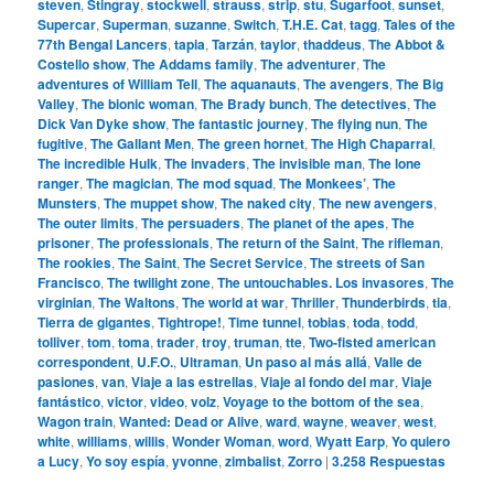
steven
,
Stingray
,
stockwell
,
strauss
,
strip
,
stu
,
Sugarfoot
,
sunset
,
Supercar
,
Superman
,
suzanne
,
Switch
,
T.H.E. Cat
,
tagg
,
Tales of the
77th Bengal Lancers
,
tapia
,
Tarzán
,
taylor
,
thaddeus
,
The Abbot &
Costello show
,
The Addams family
,
The adventurer
,
The
adventures of William Tell
,
The aquanauts
,
The avengers
,
The Big
Valley
,
The bionic woman
,
The Brady bunch
,
The detectives
,
The
Dick Van Dyke show
,
The fantastic journey
,
The flying nun
,
The
fugitive
,
The Gallant Men
,
The green hornet
,
The High Chaparral
,
The incredible Hulk
,
The invaders
,
The invisible man
,
The lone
ranger
,
The magician
,
The mod squad
,
The Monkees’
,
The
Munsters
,
The muppet show
,
The naked city
,
The new avengers
,
The outer limits
,
The persuaders
,
The planet of the apes
,
The
prisoner
,
The professionals
,
The return of the Saint
,
The rifleman
,
The rookies
,
The Saint
,
The Secret Service
,
The streets of San
Francisco
,
The twilight zone
,
The untouchables. Los invasores
,
The
virginian
,
The Waltons
,
The world at war
,
Thriller
,
Thunderbirds
,
tia
,
Tierra de gigantes
,
Tightrope!
,
Time tunnel
,
tobias
,
toda
,
todd
,
tolliver
,
tom
,
toma
,
trader
,
troy
,
truman
,
tte
,
Two-fisted american
correspondent
,
U.F.O.
,
Ultraman
,
Un paso al más allá
,
Valle de
pasiones
,
van
,
Viaje a las estrellas
,
Viaje al fondo del mar
,
Viaje
fantástico
,
victor
,
video
,
volz
,
Voyage to the bottom of the sea
,
Wagon train
,
Wanted: Dead or Alive
,
ward
,
wayne
,
weaver
,
west
,
white
,
williams
,
willis
,
Wonder Woman
,
word
,
Wyatt Earp
,
Yo quiero
a Lucy
,
Yo soy espía
,
yvonne
,
zimbalist
,
Zorro
|
3.258
Respuestas