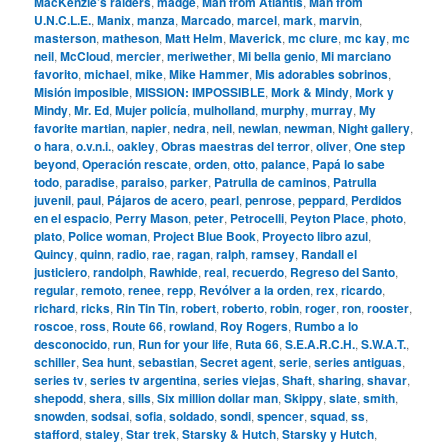
MacKenzie’s raiders
,
madge
,
Man from Atlantis
,
Man from
U.N.C.L.E.
,
Manix
,
manza
,
Marcado
,
marcel
,
mark
,
marvin
,
masterson
,
matheson
,
Matt Helm
,
Maverick
,
mc clure
,
mc kay
,
mc
neil
,
McCloud
,
mercier
,
meriwether
,
Mi bella genio
,
Mi marciano
favorito
,
michael
,
mike
,
Mike Hammer
,
Mis adorables sobrinos
,
Misión imposible
,
MISSION: IMPOSSIBLE
,
Mork & Mindy
,
Mork y
Mindy
,
Mr. Ed
,
Mujer policía
,
mulholland
,
murphy
,
murray
,
My
favorite martian
,
napier
,
nedra
,
neil
,
newlan
,
newman
,
Night gallery
,
o hara
,
o.v.n.i.
,
oakley
,
Obras maestras del terror
,
oliver
,
One step
beyond
,
Operación rescate
,
orden
,
otto
,
palance
,
Papá lo sabe
todo
,
paradise
,
paraiso
,
parker
,
Patrulla de caminos
,
Patrulla
juvenil
,
paul
,
Pájaros de acero
,
pearl
,
penrose
,
peppard
,
Perdidos
en el espacio
,
Perry Mason
,
peter
,
Petrocelli
,
Peyton Place
,
photo
,
plato
,
Police woman
,
Project Blue Book
,
Proyecto libro azul
,
Quincy
,
quinn
,
radio
,
rae
,
ragan
,
ralph
,
ramsey
,
Randall el
justiciero
,
randolph
,
Rawhide
,
real
,
recuerdo
,
Regreso del Santo
,
regular
,
remoto
,
renee
,
repp
,
Revólver a la orden
,
rex
,
ricardo
,
richard
,
ricks
,
Rin Tin Tin
,
robert
,
roberto
,
robin
,
roger
,
ron
,
rooster
,
roscoe
,
ross
,
Route 66
,
rowland
,
Roy Rogers
,
Rumbo a lo
desconocido
,
run
,
Run for your life
,
Ruta 66
,
S.E.A.R.C.H.
,
S.W.A.T.
,
schiller
,
Sea hunt
,
sebastian
,
Secret agent
,
serie
,
series antiguas
,
series tv
,
series tv argentina
,
series viejas
,
Shaft
,
sharing
,
shavar
,
shepodd
,
shera
,
sills
,
Six million dollar man
,
Skippy
,
slate
,
smith
,
snowden
,
sodsai
,
sofia
,
soldado
,
sondi
,
spencer
,
squad
,
ss
,
stafford
,
staley
,
Star trek
,
Starsky & Hutch
,
Starsky y Hutch
,