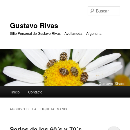
Ir
Ir
al
al
Busc
contenido
contenido
principal
secundario
Gustavo Rivas
Sitio Personal de Gustavo Rivas – Avellaneda – Argentina
Menú
Inicio
Contacto
principal
ARCHIVO DE LA ETIQUETA:
MANIX
Series de los 60´s y 70´s