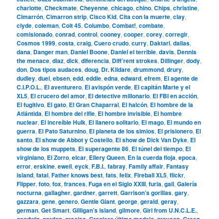
charlotte
,
Checkmate
,
Cheyenne
,
chicago
,
chino
,
Chips
,
christine
,
Cimarrón
,
Cimarron strip
,
Cisco Kid
,
Cita con la muerte
,
clay
,
clyde
,
coleman
,
Colt 45
,
Columbo
,
Combat!
,
combate
,
comisionado
,
conrad
,
control
,
cooney
,
cooper
,
corey
,
corregir
,
Cosmos 1999
,
costa
,
craig
,
Cuero crudo
,
curry
,
Daktari
,
dallas
,
dana
,
Danger man
,
Daniel Boone
,
Daniel el terrible
,
davis
,
Dennis
the menace
,
diaz
,
dick
,
diferencia
,
Diff’rent strokes
,
Dillinger
,
dody
,
don
,
Dos tipos audaces
,
doug
,
Dr. Kildare
,
drummond
,
drury
,
dudley
,
duel
,
ebsen
,
edd
,
eddie
,
edna
,
edward
,
efrem
,
El agente de
C.I.P.O.L.
,
El aventurero
,
El avispón verde
,
El capitán Marte y el
XL5
,
El crucero del amor
,
El detective millonario
,
El FBI en acción
,
El fugitivo
,
El gato
,
El Gran Chaparral
,
El halcón
,
El hombre de la
Atlántida
,
El hombre del rifle
,
El hombre invisible
,
El hombre
nuclear
,
El increíble Hulk
,
El llanero solitario
,
El mago
,
El mundo en
guerra
,
El Pato Saturnino
,
El planeta de los simios
,
El prisionero
,
El
santo
,
El show de Abbot y Costello
,
El show de Dick Van Dyke
,
El
show de los muppets
,
El superagente 86
,
El túnel del tiempo
,
El
virginiano
,
El Zorro
,
elcar
,
Ellery Queen
,
En la cuerda floja
,
epoca
,
error
,
erskine
,
ewell
,
eyck
,
F.B.I.
,
fabray
,
Family affair
,
Fantasy
island
,
fatal
,
Father knows best
,
fats
,
felix
,
Fireball XL5
,
flickr
,
Flipper
,
foto
,
fox
,
frances
,
Fuga en el Siglo XXIII
,
furia
,
gail
,
Galería
nocturna
,
gallagher
,
gardner
,
garrett
,
Garrison’s gorillas
,
gary
,
gazzara
,
gene
,
genero
,
Gentle Giant
,
george
,
gerald
,
geray
,
german
,
Get Smart
,
Gilligan’s island
,
gilmore
,
Girl from U.N.C.L.E.
,
goodwin
,
gordon
,
gracias
,
Granjero último modelo
,
grayson
,
Green