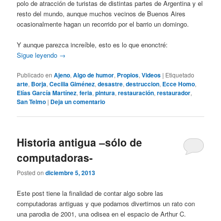
polo de atracción de turistas de distintas partes de Argentina y el
resto del mundo, aunque muchos vecinos de Buenos Aires
ocasionalmente hagan un recorrido por el barrio un domingo.
Y aunque parezca increíble, esto es lo que enonctré:
Sigue leyendo
→
Publicado en
Ajeno
,
Algo de humor
,
Propios
,
Videos
|
Etiquetado
arte
,
Borja
,
Cecilia Giménez
,
desastre
,
destruccion
,
Ecce Homo
,
Elías García Martínez
,
feria
,
pintura
,
restauración
,
restaurador
,
San Telmo
|
Deja un comentario
Historia antigua –sólo de
computadoras-
Posted on
diciembre 5, 2013
Este post tiene la finalidad de contar algo sobre las
computadoras antiguas y que podamos divertirnos un rato con
una parodia de 2001, una odisea en el espacio de Arthur C.