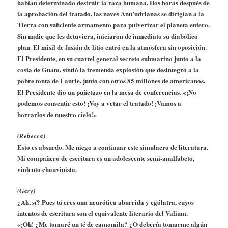
habían determinado destruir la raza humana. Dos horas después de
la aprobación del tratado, las naves Anu’udrianas se dirigían a la
Tierra con suficiente armamento para pulverizar el planeta entero.
Sin nadie que les detuviera, iniciaron de inmediato su diabólico
plan. El misil de fusión de litio entró en la atmósfera sin oposición.
El Presidente, en su cuartel general secreto submarino junto a la
costa de Guam, sintió la tremenda explosión que desintegró a la
pobre tonta de Laurie, junto con otros 85 millones de americanos.
El Presidente dio un puñetazo en la mesa de conferencias. «¡No
podemos consentir esto! ¡Voy a vetar el tratado! ¡Vamos a
borrarlos de nuestro cielo!»
(Rebecca)
Esto es absurdo. Me niego a continuar este simulacro de literatura.
Mi compañero de escritura es un adolescente semi-analfabeto,
violento chauvinista.
(Gary)
¿Ah, sí? Pues tú eres una neurótica aburrida y ególatra, cuyos
intentos de escritura son el equivalente literario del Valium.
«¡Oh! ¿Me tomaré un té de camomila? ¿O debería tomarme algún