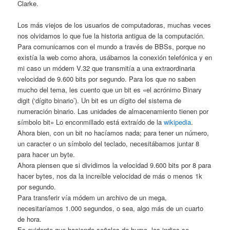
Clarke.
Los más viejos de los usuarios de computadoras, muchas veces
nos olvidamos lo que fue la historia antigua de la computación.
Para comunicarnos con el mundo a través de BBSs, porque no
existía la web como ahora, usábamos la conexión telefónica y en
mi caso un módem V.32 que transmitía a una extraordinaria
velocidad de 9.600 bits por segundo. Para los que no saben
mucho del tema, les cuento que un bit es «el acrónimo Binary
digit (‘dígito binario’). Un bit es un dígito del sistema de
numeración binario. Las unidades de almacenamiento tienen por
símbolo bit» Lo enconmillado está extraído de la
wikipedia
.
Ahora bien, con un bit no hacíamos nada; para tener un número,
un caracter o un símbolo del teclado, necesitábamos juntar 8
para hacer un byte.
Ahora piensen que si dividimos la velocidad 9.600 bits por 8 para
hacer bytes, nos da la increíble velocidad de más o menos 1k
por segundo.
Para transferir vía módem un archivo de un mega,
necesitaríamos 1.000 segundos, o sea, algo más de un cuarto
de hora.
Es evidente que haciendo señales de humo, los indios se