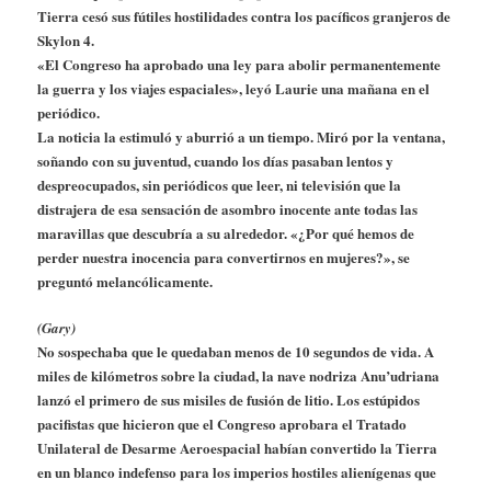
Tierra cesó sus fútiles hostilidades contra los pacíficos granjeros de
Skylon 4.
«El Congreso ha aprobado una ley para abolir permanentemente
la guerra y los viajes espaciales», leyó Laurie una mañana en el
periódico.
La noticia la estimuló y aburrió a un tiempo. Miró por la ventana,
soñando con su juventud, cuando los días pasaban lentos y
despreocupados, sin periódicos que leer, ni televisión que la
distrajera de esa sensación de asombro inocente ante todas las
maravillas que descubría a su alrededor. «¿Por qué hemos de
perder nuestra inocencia para convertirnos en mujeres?», se
preguntó melancólicamente.
(Gary)
No sospechaba que le quedaban menos de 10 segundos de vida. A
miles de kilómetros sobre la ciudad, la nave nodriza Anu’udriana
lanzó el primero de sus misiles de fusión de litio. Los estúpidos
pacifistas que hicieron que el Congreso aprobara el Tratado
Unilateral de Desarme Aeroespacial habían convertido la Tierra
en un blanco indefenso para los imperios hostiles alienígenas que