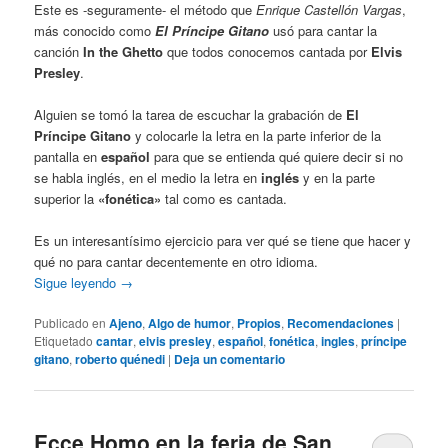
Este es -seguramente- el método que
Enrique Castellón Vargas
,
más conocido como
El Príncipe Gitano
usó para cantar la
canción
In the Ghetto
que todos conocemos cantada por
Elvis
Presley
.
Alguien se tomó la tarea de escuchar la grabación de
El
Príncipe Gitano
y colocarle la letra en la parte inferior de la
pantalla en
español
para que se entienda qué quiere decir si no
se habla inglés, en el medio la letra en
inglés
y en la parte
superior la
«fonética»
tal como es cantada.
Es un interesantísimo ejercicio para ver qué se tiene que hacer y
qué no para cantar decentemente en otro idioma.
Sigue leyendo
→
Publicado en
Ajeno
,
Algo de humor
,
Propios
,
Recomendaciones
|
Etiquetado
cantar
,
elvis presley
,
español
,
fonética
,
ingles
,
príncipe
gitano
,
roberto quénedi
|
Deja un comentario
Ecce Homo en la feria de San