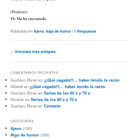
(Profesor)
10. Me ha encantado.
Publicado en
Ajeno
,
Algo de humor
|
1
Respuesta
Navegación
←
Entradas más antiguas
de
entradas
COMENTARIOS RECIENTES
Gustavo Rivas
en
¡¡¡Qué cagada!!!… haber tenido la razón
Alberdi
en
¡¡¡Qué cagada!!!… haber tenido la razón
Gustavo Rivas
en
Series de los 60´s y 70´s
Ricardo
en
Series de los 60´s y 70´s
Gustavo Rivas
en
Contacto
CATEGORÍAS
Ajeno
(105)
Algo de humor
(205)