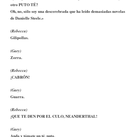
otro PUTO TÉ?
Oh, no, sólo soy una descerebrada que ha leído demasiadas novelas
de Danielle Steele.»
(Rebecca)
Gilipollas.
(Gary)
Zorra.
(Rebecca)
¡CABRÓN!
(Gary)
Guarra.
(Rebecca)
¡QUE TE DEN POR EL CULO, NEANDERTHAL!
(Gary)
Anda y tómate un té, puta.