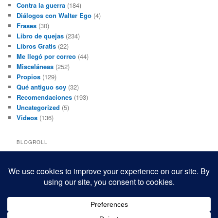
Contra la guerra
(184)
Diálogos con Walter Ego
(4)
Frases
(30)
Libro de quejas
(234)
Libros Gratis
(22)
Me llegó por correo
(44)
Misceláneas
(252)
Propios
(129)
Qué antiguo soy
(32)
Recomendaciones
(193)
Uncategorized
(5)
Videos
(136)
BLOGROLL
Black and White Power
Luis Beltrán
Mis macrofotografías
Teresita Rivas