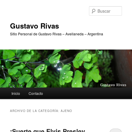
Ir
Ir
al
al
Busc
contenido
contenido
principal
secundario
Gustavo Rivas
Sitio Personal de Gustavo Rivas – Avellaneda – Argentina
Menú
Inicio
Contacto
principal
ARCHIVO DE LA CATEGORÍA:
AJENO
¡Suerte que Elvis Presley