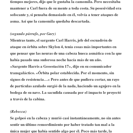
tiempos mejores, dijo que le gustaba la camomila. Pero necesitaba
mantener a Carl fuera de su mente a toda costa. Su posesividad era
sofocante y, si pensaba demasiado en él, volvía a tener ataques de
asma. Así que la camomila quedaba descartada.
(segundo párrafo, por Gary)
Mientras tanto, el sargento Carl Harris, jefe del escuadrón de
ataque en órbita sobre Skylon 4, tenía cosas más importantes en
que pensar que las neuras de una cabeza hueca asmática con la que
había pasado una sudorosa noche hacía más de un año.
«Sargento Harris a Geoestación 17», dijo en su comunicador
transgaláctico. «Órbita polar establecida. Por el momento, sin
signos de resistencia…» Pero antes de que pudiera cortar, un rayo
de partículas azulado surgió de la nada, haciendo un agujero en la
bodega de su nave. La sacudida causada por el impacto le proyectó
a través de la cabina.
(Rebecca)
Se golpeó en la cabeza y murió casi instantáneamente, no sin antes
sentir un último remordimiento por haber tratado tan mal a la
única mujer que había sentido algo por él. Poco más tarde, la