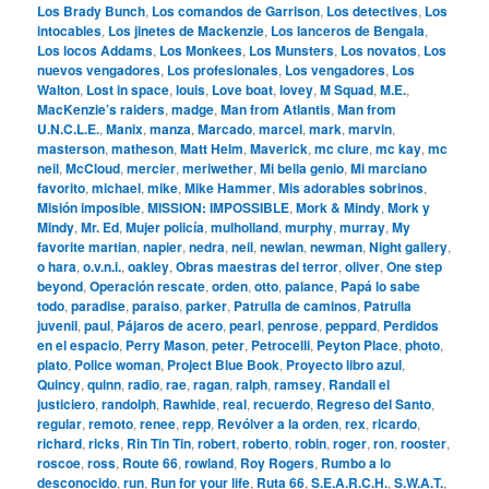
Los Brady Bunch
,
Los comandos de Garrison
,
Los detectives
,
Los
intocables
,
Los jinetes de Mackenzie
,
Los lanceros de Bengala
,
Los locos Addams
,
Los Monkees
,
Los Munsters
,
Los novatos
,
Los
nuevos vengadores
,
Los profesionales
,
Los vengadores
,
Los
Walton
,
Lost in space
,
louis
,
Love boat
,
lovey
,
M Squad
,
M.E.
,
MacKenzie’s raiders
,
madge
,
Man from Atlantis
,
Man from
U.N.C.L.E.
,
Manix
,
manza
,
Marcado
,
marcel
,
mark
,
marvin
,
masterson
,
matheson
,
Matt Helm
,
Maverick
,
mc clure
,
mc kay
,
mc
neil
,
McCloud
,
mercier
,
meriwether
,
Mi bella genio
,
Mi marciano
favorito
,
michael
,
mike
,
Mike Hammer
,
Mis adorables sobrinos
,
Misión imposible
,
MISSION: IMPOSSIBLE
,
Mork & Mindy
,
Mork y
Mindy
,
Mr. Ed
,
Mujer policía
,
mulholland
,
murphy
,
murray
,
My
favorite martian
,
napier
,
nedra
,
neil
,
newlan
,
newman
,
Night gallery
,
o hara
,
o.v.n.i.
,
oakley
,
Obras maestras del terror
,
oliver
,
One step
beyond
,
Operación rescate
,
orden
,
otto
,
palance
,
Papá lo sabe
todo
,
paradise
,
paraiso
,
parker
,
Patrulla de caminos
,
Patrulla
juvenil
,
paul
,
Pájaros de acero
,
pearl
,
penrose
,
peppard
,
Perdidos
en el espacio
,
Perry Mason
,
peter
,
Petrocelli
,
Peyton Place
,
photo
,
plato
,
Police woman
,
Project Blue Book
,
Proyecto libro azul
,
Quincy
,
quinn
,
radio
,
rae
,
ragan
,
ralph
,
ramsey
,
Randall el
justiciero
,
randolph
,
Rawhide
,
real
,
recuerdo
,
Regreso del Santo
,
regular
,
remoto
,
renee
,
repp
,
Revólver a la orden
,
rex
,
ricardo
,
richard
,
ricks
,
Rin Tin Tin
,
robert
,
roberto
,
robin
,
roger
,
ron
,
rooster
,
roscoe
,
ross
,
Route 66
,
rowland
,
Roy Rogers
,
Rumbo a lo
desconocido
,
run
,
Run for your life
,
Ruta 66
,
S.E.A.R.C.H.
,
S.W.A.T.
,