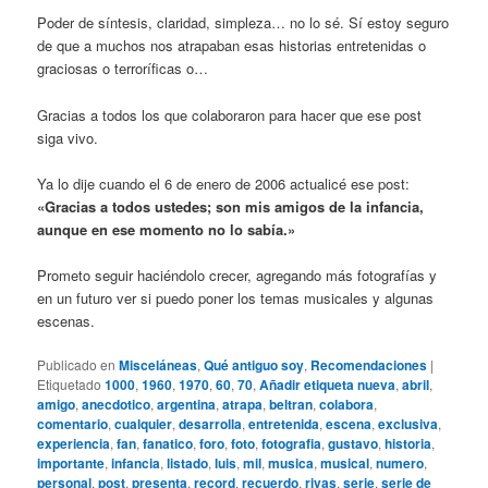
Poder de síntesis, claridad, simpleza… no lo sé. Sí estoy seguro
de que a muchos nos atrapaban esas historias entretenidas o
graciosas o terroríficas o…
Gracias a todos los que colaboraron para hacer que ese post
siga vivo.
Ya lo dije cuando el 6 de enero de 2006 actualicé ese post:
«Gracias a todos ustedes; son mis amigos de la infancia,
aunque en ese momento no lo sabía.»
Prometo seguir haciéndolo crecer, agregando más fotografías y
en un futuro ver si puedo poner los temas musicales y algunas
escenas.
Publicado en
Misceláneas
,
Qué antiguo soy
,
Recomendaciones
|
Etiquetado
1000
,
1960
,
1970
,
60
,
70
,
Añadir etiqueta nueva
,
abril
,
amigo
,
anecdotico
,
argentina
,
atrapa
,
beltran
,
colabora
,
comentario
,
cualquier
,
desarrolla
,
entretenida
,
escena
,
exclusiva
,
experiencia
,
fan
,
fanatico
,
foro
,
foto
,
fotografia
,
gustavo
,
historia
,
importante
,
infancia
,
listado
,
luis
,
mil
,
musica
,
musical
,
numero
,
personal
,
post
,
presenta
,
record
,
recuerdo
,
rivas
,
serie
,
serie de