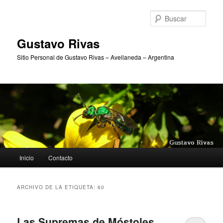
Ir
Ir
al
al
Busc
contenido
contenido
principal
secundario
Gustavo Rivas
Sitio Personal de Gustavo Rivas – Avellaneda – Argentina
Menú
Inicio
Contacto
principal
ARCHIVO DE LA ETIQUETA:
60
Las Supremas de Móstoles