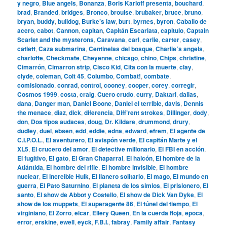
y negro
,
Blue angels
,
Bonanza
,
Boris Karloff presenta
,
bouchard
,
brad
,
Branded
,
bridges
,
Bronco
,
brouise
,
brubaker
,
bruce
,
bruno
,
bryan
,
buddy
,
bulldog
,
Burke’s law
,
burt
,
byrnes
,
byron
,
Caballo de
acero
,
cabot
,
Cannon
,
capitan
,
Capitán Escarlata
,
capitulo
,
Captain
Scarlet and the mysterons
,
Caravana
,
carl
,
carlie
,
carter
,
casey
,
catlett
,
Caza submarina
,
Centinelas del bosque
,
Charlie´s angels
,
charlotte
,
Checkmate
,
Cheyenne
,
chicago
,
chino
,
Chips
,
christine
,
Cimarrón
,
Cimarron strip
,
Cisco Kid
,
Cita con la muerte
,
clay
,
clyde
,
coleman
,
Colt 45
,
Columbo
,
Combat!
,
combate
,
comisionado
,
conrad
,
control
,
cooney
,
cooper
,
corey
,
corregir
,
Cosmos 1999
,
costa
,
craig
,
Cuero crudo
,
curry
,
Daktari
,
dallas
,
dana
,
Danger man
,
Daniel Boone
,
Daniel el terrible
,
davis
,
Dennis
the menace
,
diaz
,
dick
,
diferencia
,
Diff’rent strokes
,
Dillinger
,
dody
,
don
,
Dos tipos audaces
,
doug
,
Dr. Kildare
,
drummond
,
drury
,
dudley
,
duel
,
ebsen
,
edd
,
eddie
,
edna
,
edward
,
efrem
,
El agente de
C.I.P.O.L.
,
El aventurero
,
El avispón verde
,
El capitán Marte y el
XL5
,
El crucero del amor
,
El detective millonario
,
El FBI en acción
,
El fugitivo
,
El gato
,
El Gran Chaparral
,
El halcón
,
El hombre de la
Atlántida
,
El hombre del rifle
,
El hombre invisible
,
El hombre
nuclear
,
El increíble Hulk
,
El llanero solitario
,
El mago
,
El mundo en
guerra
,
El Pato Saturnino
,
El planeta de los simios
,
El prisionero
,
El
santo
,
El show de Abbot y Costello
,
El show de Dick Van Dyke
,
El
show de los muppets
,
El superagente 86
,
El túnel del tiempo
,
El
virginiano
,
El Zorro
,
elcar
,
Ellery Queen
,
En la cuerda floja
,
epoca
,
error
,
erskine
,
ewell
,
eyck
,
F.B.I.
,
fabray
,
Family affair
,
Fantasy