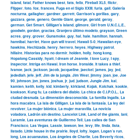
island
,
fatal
,
Father knows best
,
fats
,
felix
,
Fireball XL5
,
flickr
,
Flipper
,
foto
,
fox
,
frances
,
Fuga en el Siglo XXIII
,
furia
,
gail
,
Galería
nocturna
,
gallagher
,
gardner
,
garrett
,
Garrison’s gorillas
,
gary
,
gazzara
,
gene
,
genero
,
Gentle Giant
,
george
,
gerald
,
geray
,
german
,
Get Smart
,
Gilligan’s island
,
gilmore
,
Girl from U.N.C.L.E.
,
goodwin
,
gordon
,
gracias
,
Granjero último modelo
,
grayson
,
Green
acres
,
grey
,
grover
,
Gunsmoke
,
guy
,
hal
,
hale
,
hamilton
,
hannah
,
hannibal
,
harriet
,
Have gun will travel
,
Hawaii 5-0
,
Hawaiian eye
,
hawkins
,
Hechizada
,
henry
,
herrero
,
heyes
,
Highway patrol
,
hillaire
,
Historias para no dormir
,
holden
,
holly
,
hong kong
,
Hopalong Cassidy
,
hyatt
,
I dream of Jeannie
,
I love Lucy
,
I spy
,
inspector
,
Intriga en Hawai
,
Iron horse
,
Ironside
,
It takes a thief
,
Ivanoe
,
jack
,
jackson
,
jacob
,
jacqueline
,
jaeckel
,
james
,
jay
,
jed
,
jedediah
,
jefe
,
jeff
,
Jim de la jungla
,
Jim West
,
jimmy
,
joan
,
joe
,
Joe
90
,
johnson
,
jon
,
jones
,
joshua
,
jr
,
jud
,
judson
,
Jungle Jim
,
kai
,
kamien
,
keith
,
kelly
,
kid
,
kimberly
,
kirkland
,
Kojak
,
Kolchak
,
kookie
,
kookson
,
Kung fu
,
La caldera del diablo
,
La chica de C.I.P.O.L.
,
La
ciudad desnuda
,
La dimensión desconocida
,
La familia Ingalls
,
La
hora macabra
,
La isla de Gilligan
,
La isla de la fantasía
,
La ley del
revolver
,
La mujer biónica
,
La mujer maravilla
,
La novicia
voladora
,
Ladrón sin destino
,
Lancelot Link
,
Land of the giants
,
lani
,
Laramie
,
Las aventuras de Guillermo Tell
,
Las calles de San
Francisco
,
Las Vegas
,
Lassie
,
lawson
,
lee
,
levy
,
life
,
linda
,
lista
,
listado
,
Little house in the prairie
,
lloyd
,
lofty
,
logan
,
Logan´s run
,
long
,
Los acuanautas
,
Los ángeles de Charlie
,
Los Beverly ricos
,