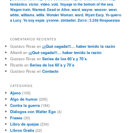
fantástico
,
victor
,
video
,
volz
,
Voyage to the bottom of the sea
,
Wagon train
,
Wanted: Dead or Alive
,
ward
,
wayne
,
weaver
,
west
,
white
,
williams
,
willis
,
Wonder Woman
,
word
,
Wyatt Earp
,
Yo quiero
a Lucy
,
Yo soy espía
,
yvonne
,
zimbalist
,
Zorro
|
3.258
Respuestas
COMENTARIOS RECIENTES
Gustavo Rivas
en
¡¡¡Qué cagada!!!… haber tenido la razón
Alberdi
en
¡¡¡Qué cagada!!!… haber tenido la razón
Gustavo Rivas
en
Series de los 60´s y 70´s
Ricardo
en
Series de los 60´s y 70´s
Gustavo Rivas
en
Contacto
CATEGORÍAS
Ajeno
(105)
Algo de humor
(205)
Contra la guerra
(184)
Diálogos con Walter Ego
(4)
Frases
(30)
Libro de quejas
(234)
Libros Gratis
(22)