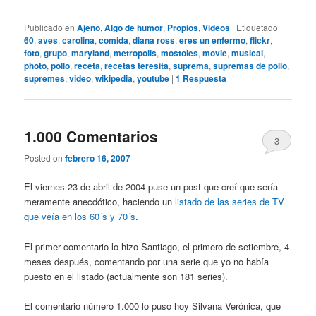
Publicado en
Ajeno
,
Algo de humor
,
Propios
,
Videos
|
Etiquetado
60
,
aves
,
carolina
,
comida
,
diana ross
,
eres un enfermo
,
flickr
,
foto
,
grupo
,
maryland
,
metropolis
,
mostoles
,
movie
,
musical
,
photo
,
pollo
,
receta
,
recetas teresita
,
suprema
,
supremas de pollo
,
supremes
,
video
,
wikipedia
,
youtube
|
1
Respuesta
1.000 Comentarios
3
Posted on
febrero 16, 2007
El viernes 23 de abril de 2004 puse un post que creí que sería
meramente anecdótico, haciendo un
listado de las series de TV
que veía en los 60´s y 70´s
.
El primer comentario lo hizo Santiago, el primero de setiembre, 4
meses después, comentando por una serie que yo no había
puesto en el listado (actualmente son 181 series).
El comentario número 1.000 lo puso hoy Silvana Verónica, que