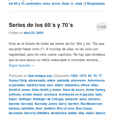
los 60 y 70
,
setiembre
,
tema
,
terror
,
titula
,
tv
,
vieja
|
3
Respuestas
Series de los 60´s y 70´s
3.258
Posted on
abril 23, 2004
Este es el listado de todas las series de los ´60s y los ´70s que
recuerdo haber visto (*). A muchas de ellas no las veía con
regularidad, pero he visto varios capítulos. No hay que olvidarse
que en esa época no había videocable ni controles remotos…
Sigue leyendo
→
Publicado en
Qué antiguo soy
|
Etiquetado
1960
,
1970
,
60
,
70
,
77
Sunset Strip
,
abramowitz
,
adam
,
adelaida
,
adventure
,
Adventures
in paradise
,
Ajedrez fatal
,
alan
,
albert
,
alfabetico
,
alfred
,
Alias
Smith & Jones
,
Alias Smith y Jones
,
Alma de acero
,
Annie Oakley
,
anthony
,
arnold
,
attack
,
aventura
,
Aventuras en el paraíso
,
bain
,
baker
,
ballinger
,
Ballinger de Chicago
,
banacek
,
bane
,
barbara
,
baretta
,
barnaby
,
Barnaby Jones
,
barry
,
bartlett
,
Bat Masterson
,
batman
,
battalion
,
beer
,
beldord
,
Ben (el oso)
,
Ben Casey
,
bernstein
,
Beverly hillbillies
,
Bewitched
,
biddle
,
billy
,
blake
,
blanco