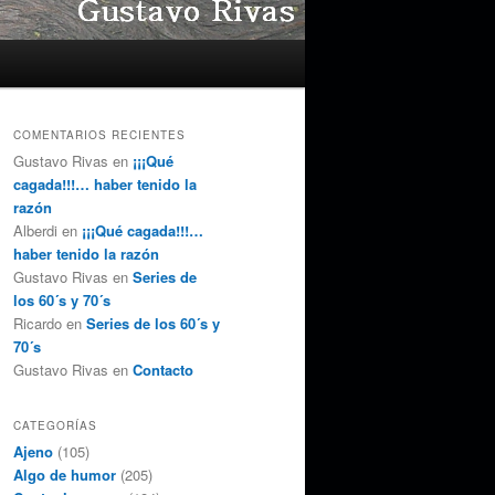
COMENTARIOS RECIENTES
Gustavo Rivas
en
¡¡¡Qué
cagada!!!… haber tenido la
razón
Alberdi
en
¡¡¡Qué cagada!!!…
haber tenido la razón
Gustavo Rivas
en
Series de
los 60´s y 70´s
Ricardo
en
Series de los 60´s y
70´s
Gustavo Rivas
en
Contacto
CATEGORÍAS
Ajeno
(105)
Algo de humor
(205)