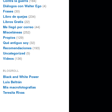
Contra la guerra
(184)
Diálogos con Walter Ego
(4)
Frases
(30)
Libro de quejas
(234)
Libros Gratis
(22)
Me llegó por correo
(44)
Misceláneas
(252)
Propios
(129)
Qué antiguo soy
(32)
Recomendaciones
(193)
Uncategorized
(5)
Videos
(136)
BLOGROLL
Black and White Power
Luis Beltrán
Mis macrofotografías
Teresita Rivas