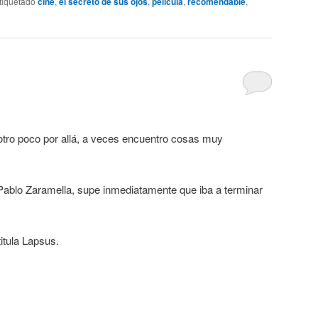
tiquetado
cine
,
el secreto de sus ojos
,
pelicula
,
recomendable
,
tro poco por allá, a veces encuentro cosas muy
Pablo Zaramella, supe inmediatamente que iba a terminar
itula Lapsus.