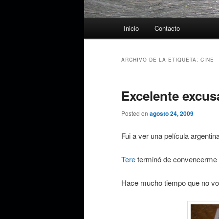
Menú
Inicio
Contacto
principal
ARCHIVO DE LA ETIQUETA:
CINE
Excelente excusa
Posted on
agosto 24, 2009
Fui a ver una película argentina
Tere
terminó de convencerme d
Hace mucho tiempo que no voy 