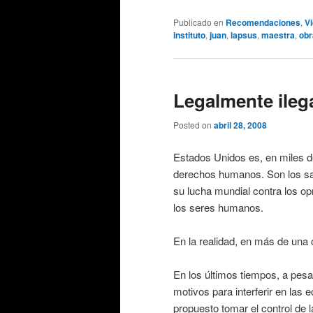
Publicado en
Recomendaciones
,
V
instituto
,
juan
,
lapsus
,
maestra
,
obr
Legalmente ileg
Posted on
abril 28, 2008
Estados Unidos es, en miles de 
derechos humanos. Son los sa
su lucha mundial contra los op
los seres humanos.
En la realidad, en más de una 
En los últimos tiempos, a pesa
motivos para interferir en las 
propuesto tomar el control de