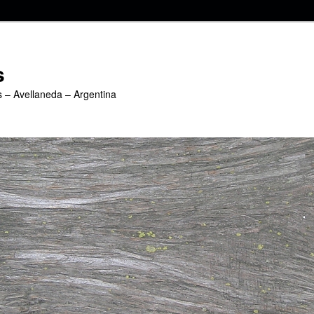
s
s – Avellaneda – Argentina