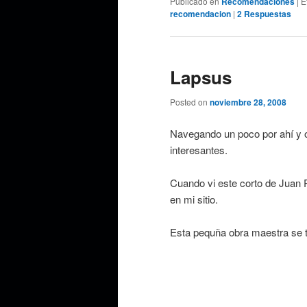
Publicado en
Recomendaciones
|
E
recomendacion
|
2
Respuestas
Lapsus
Posted on
noviembre 28, 2008
Navegando un poco por ahí y o
interesantes.
Cuando vi este corto de Juan 
en mi sitio.
Esta pequña obra maestra se t