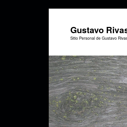
Ir
Ir
al
al
contenido
contenido
Gustavo Riva
principal
secundario
Sitio Personal de Gustavo Riva