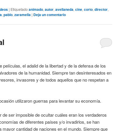
ideos
|
Etiquetado
animado
,
autor
,
avellaneda
,
cine
,
corto
,
director
,
a
,
pablo
,
zaramella
|
Deja un comentario
al
películas, el adalid de la libertad y de la defensa de los
lvadores de la humanidad. Siempre tan desinteresados en
resores, invasores y de todos aquellos que no respetan a
ocasión utilizaron guerras para levantar su economía.
r de ser imposible de ocultar cuáles eran los verdaderos
economías de diferentes países y/o invadirlos, se han
 la mayor cantidad de naciones en el mundo. Siempre que