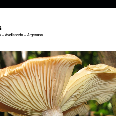
s
s – Avellaneda – Argentina