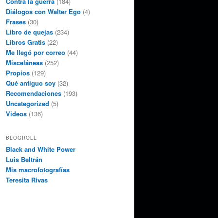
Contra la guerra
(184)
Diálogos con Walter Ego
(4)
Frases
(30)
Libro de quejas
(234)
Libros Gratis
(22)
Me llegó por correo
(44)
Misceláneas
(252)
Propios
(129)
Qué antiguo soy
(32)
Recomendaciones
(193)
Uncategorized
(5)
Videos
(136)
BLOGROLL
Black and White Power
Luis Beltrán
Mis macrofotografías
Teresita Rivas