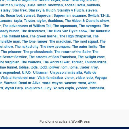
llar man
,
Skippy
,
slate
,
smith
,
snowden
,
sodsai
,
sofia
,
soldado
,
,
staley
,
Star trek
,
Starsky & Hutch
,
Starsky y Hutch
,
steven
,
stu
,
Sugarfoot
,
sunset
,
Supercar
,
Superman
,
suzanne
,
Switch
,
T.H.E.
 Lancers
,
tapia
,
Tarzán
,
taylor
,
thaddeus
,
The Abbot & Costello show
,
r
,
The adventures of William Tell
,
The aquanauts
,
The avengers
,
The
Brady bunch
,
The detectives
,
The Dick Van Dyke show
,
The fantastic
,
The Gallant Men
,
The green hornet
,
The High Chaparral
,
The
invisible man
,
The lone ranger
,
The magician
,
The mod squad
,
The
et show
,
The naked city
,
The new avengers
,
The outer limits
,
The
,
The prisoner
,
The professionals
,
The return of the Saint
,
The
e Secret Service
,
The streets of San Francisco
,
The twilight zone
,
he virginian
,
The Waltons
,
The world at war
,
Thriller
,
Thunderbirds
,
ime tunnel
,
tobias
,
toda
,
todd
,
tolliver
,
tom
,
toma
,
trader
,
troy
,
orrespondent
,
U.F.O.
,
Ultraman
,
Un paso al más allá
,
Valle de
,
Viaje al fondo del mar
,
Viaje fantástico
,
victor
,
video
,
volz
,
Voyage
in
,
Wanted: Dead or Alive
,
ward
,
wayne
,
weaver
,
west
,
white
,
rd
,
Wyatt Earp
,
Yo quiero a Lucy
,
Yo soy espía
,
yvonne
,
zimbalist
,
Funciona gracias a WordPress