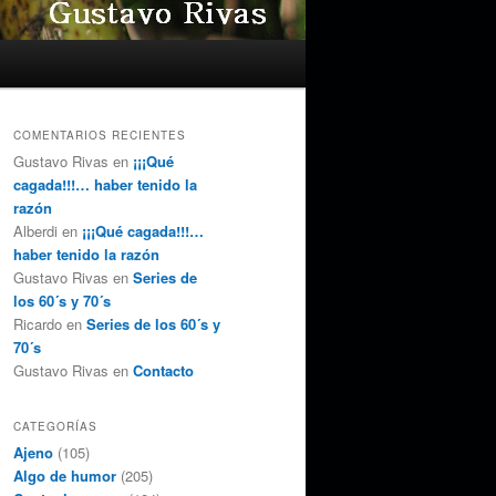
COMENTARIOS RECIENTES
Gustavo Rivas
en
¡¡¡Qué
cagada!!!… haber tenido la
razón
Alberdi
en
¡¡¡Qué cagada!!!…
haber tenido la razón
Gustavo Rivas
en
Series de
los 60´s y 70´s
Ricardo
en
Series de los 60´s y
70´s
Gustavo Rivas
en
Contacto
CATEGORÍAS
Ajeno
(105)
Algo de humor
(205)