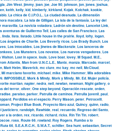
gla
,
Jim West
,
jimmy
,
joan
,
joe
,
Joe 90
,
johnson
,
jon
,
jones
,
joshua
,
en
,
keith
,
kelly
,
kid
,
kimberly
,
kirkland
,
Kojak
,
Kolchak
,
kookie
,
ablo
,
La chica de C.I.P.O.L.
,
La ciudad desnuda
,
La dimensión
hora macabra
,
La isla de Gilligan
,
La isla de la fantasía
,
La ley del
r maravilla
,
La novicia voladora
,
Ladrón sin destino
,
Lancelot Link
,
s aventuras de Guillermo Tell
,
Las calles de San Francisco
,
Las
e
,
linda
,
lista
,
listado
,
Little house in the prairie
,
lloyd
,
lofty
,
logan
,
,
Los ángeles de Charlie
,
Los Beverly ricos
,
Los Brady Bunch
,
Los
ives
,
Los intocables
,
Los jinetes de Mackenzie
,
Los lanceros de
onkees
,
Los Munsters
,
Los novatos
,
Los nuevos vengadores
,
Los
s Walton
,
Lost in space
,
louis
,
Love boat
,
lovey
,
M Squad
,
M.E.
,
rom Atlantis
,
Man from U.N.C.L.E.
,
Manix
,
manza
,
Marcado
,
marcel
,
n
,
Matt Helm
,
Maverick
,
mc clure
,
mc kay
,
mc neil
,
McCloud
,
,
Mi marciano favorito
,
michael
,
mike
,
Mike Hammer
,
Mis adorables
N: IMPOSSIBLE
,
Mork & Mindy
,
Mork y Mindy
,
Mr. Ed
,
Mujer policía
,
vorite martian
,
napier
,
nedra
,
neil
,
newlan
,
newman
,
Night gallery
,
o
s del terror
,
oliver
,
One step beyond
,
Operación rescate
,
orden
,
radise
,
paraiso
,
parker
,
Patrulla de caminos
,
Patrulla juvenil
,
paul
,
eppard
,
Perdidos en el espacio
,
Perry Mason
,
peter
,
Petrocelli
,
woman
,
Project Blue Book
,
Proyecto libro azul
,
Quincy
,
quinn
,
radio
,
l justiciero
,
randolph
,
Rawhide
,
real
,
recuerdo
,
Regreso del Santo
,
ver a la orden
,
rex
,
ricardo
,
richard
,
ricks
,
Rin Tin Tin
,
robert
,
oscoe
,
ross
,
Route 66
,
rowland
,
Roy Rogers
,
Rumbo a lo
,
Ruta 66
,
S.E.A.R.C.H.
,
S.W.A.T.
,
schiller
,
Sea hunt
,
sebastian
,
Secret
s tv
,
series tv argentina
,
series viejas
,
Shaft
,
sharing
,
shavar
,