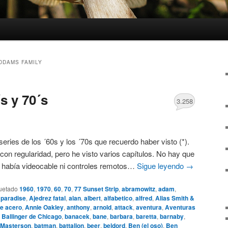
DDAMS FAMILY
s y 70´s
3.258
 series de los ´60s y los ´70s que recuerdo haber visto (*).
con regularidad, pero he visto varios capítulos. No hay que
o había videocable ni controles remotos…
Sigue leyendo
→
uetado
1960
,
1970
,
60
,
70
,
77 Sunset Strip
,
abramowitz
,
adam
,
 paradise
,
Ajedrez fatal
,
alan
,
albert
,
alfabetico
,
alfred
,
Alias Smith &
e acero
,
Annie Oakley
,
anthony
,
arnold
,
attack
,
aventura
,
Aventuras
,
Ballinger de Chicago
,
banacek
,
bane
,
barbara
,
baretta
,
barnaby
,
 Masterson
,
batman
,
battalion
,
beer
,
beldord
,
Ben (el oso)
,
Ben