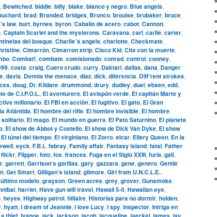
,
Bewitched
,
biddle
,
billy
,
blake
,
blanco y negro
,
Blue angels
,
ouchard
,
brad
,
Branded
,
bridges
,
Bronco
,
brouise
,
brubaker
,
bruce
,
’s law
,
burt
,
byrnes
,
byron
,
Caballo de acero
,
cabot
,
Cannon
,
o
,
Captain Scarlet and the mysterons
,
Caravana
,
carl
,
carlie
,
carter
,
tinelas del bosque
,
Charlie´s angels
,
charlotte
,
Checkmate
,
hristine
,
Cimarrón
,
Cimarron strip
,
Cisco Kid
,
Cita con la muerte
,
mbo
,
Combat!
,
combate
,
comisionado
,
conrad
,
control
,
cooney
,
999
,
costa
,
craig
,
Cuero crudo
,
curry
,
Daktari
,
dallas
,
dana
,
Danger
le
,
davis
,
Dennis the menace
,
diaz
,
dick
,
diferencia
,
Diff’rent strokes
,
aces
,
doug
,
Dr. Kildare
,
drummond
,
drury
,
dudley
,
duel
,
ebsen
,
edd
,
te de C.I.P.O.L.
,
El aventurero
,
El avispón verde
,
El capitán Marte y
ctive millonario
,
El FBI en acción
,
El fugitivo
,
El gato
,
El Gran
la Atlántida
,
El hombre del rifle
,
El hombre invisible
,
El hombre
 solitario
,
El mago
,
El mundo en guerra
,
El Pato Saturnino
,
El planeta
o
,
El show de Abbot y Costello
,
El show de Dick Van Dyke
,
El show
,
El túnel del tiempo
,
El virginiano
,
El Zorro
,
elcar
,
Ellery Queen
,
En la
ewell
,
eyck
,
F.B.I.
,
fabray
,
Family affair
,
Fantasy island
,
fatal
,
Father
,
flickr
,
Flipper
,
foto
,
fox
,
frances
,
Fuga en el Siglo XXIII
,
furia
,
gail
,
r
,
garrett
,
Garrison’s gorillas
,
gary
,
gazzara
,
gene
,
genero
,
Gentle
n
,
Get Smart
,
Gilligan’s island
,
gilmore
,
Girl from U.N.C.L.E.
,
 último modelo
,
grayson
,
Green acres
,
grey
,
grover
,
Gunsmoke
,
nnibal
,
harriet
,
Have gun will travel
,
Hawaii 5-0
,
Hawaiian eye
,
o
,
heyes
,
Highway patrol
,
hillaire
,
Historias para no dormir
,
holden
,
y
,
hyatt
,
I dream of Jeannie
,
I love Lucy
,
I spy
,
inspector
,
Intriga en
 a thief
,
Ivanoe
,
jack
,
jackson
,
jacob
,
jacqueline
,
jaeckel
,
james
,
jay
,