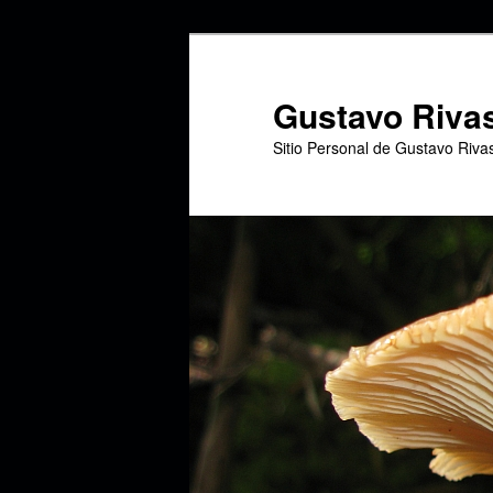
Ir
Ir
al
al
contenido
contenido
Gustavo Riva
principal
secundario
Sitio Personal de Gustavo Riva