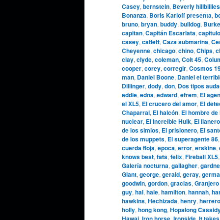
Casey
,
bernstein
,
Beverly hillbillies
Bonanza
,
Boris Karloff presenta
,
b
bruno
,
bryan
,
buddy
,
bulldog
,
Burke
capitan
,
Capitán Escarlata
,
capitul
casey
,
catlett
,
Caza submarina
,
Cen
Cheyenne
,
chicago
,
chino
,
Chips
,
c
clay
,
clyde
,
coleman
,
Colt 45
,
Colu
cooper
,
corey
,
corregir
,
Cosmos 1
man
,
Daniel Boone
,
Daniel el terrib
Dillinger
,
dody
,
don
,
Dos tipos aud
eddie
,
edna
,
edward
,
efrem
,
El agen
el XL5
,
El crucero del amor
,
El dete
Chaparral
,
El halcón
,
El hombre de 
nuclear
,
El increíble Hulk
,
El llanero
de los simios
,
El prisionero
,
El sant
de los muppets
,
El superagente 86
cuerda floja
,
epoca
,
error
,
erskine
,
knows best
,
fats
,
felix
,
Fireball XL5
Galería nocturna
,
gallagher
,
gardne
Giant
,
george
,
gerald
,
geray
,
germa
goodwin
,
gordon
,
gracias
,
Granjero
guy
,
hal
,
hale
,
hamilton
,
hannah
,
ha
hawkins
,
Hechizada
,
henry
,
herrer
holly
,
hong kong
,
Hopalong Cassid
Hawai
,
Iron horse
,
Ironside
,
It takes