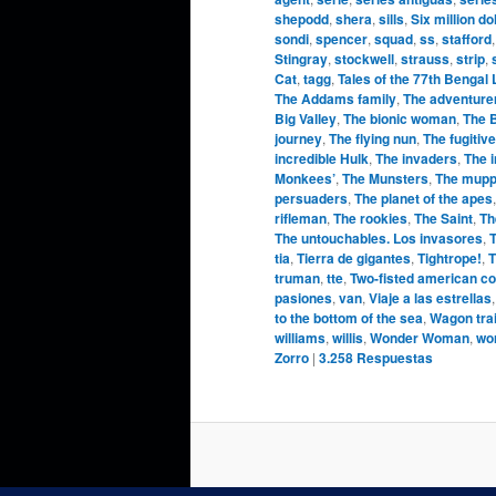
shepodd
,
shera
,
sills
,
Six million do
sondi
,
spencer
,
squad
,
ss
,
stafford
Stingray
,
stockwell
,
strauss
,
strip
,
Cat
,
tagg
,
Tales of the 77th Bengal
The Addams family
,
The adventure
Big Valley
,
The bionic woman
,
The 
journey
,
The flying nun
,
The fugitive
incredible Hulk
,
The invaders
,
The 
Monkees’
,
The Munsters
,
The mupp
persuaders
,
The planet of the apes
rifleman
,
The rookies
,
The Saint
,
Th
The untouchables. Los invasores
,
T
tia
,
Tierra de gigantes
,
Tightrope!
,
T
truman
,
tte
,
Two-fisted american c
pasiones
,
van
,
Viaje a las estrellas
to the bottom of the sea
,
Wagon tra
williams
,
willis
,
Wonder Woman
,
wo
Zorro
|
3.258
Respuestas