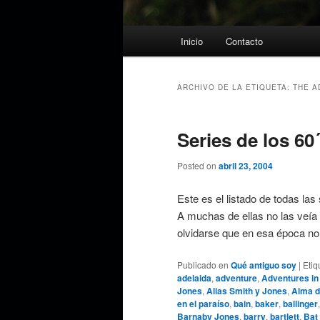
Menú
Inicio
Contacto
principal
ARCHIVO DE LA ETIQUETA:
THE A
Series de los 60´
Posted on
abril 23, 2004
Este es el listado de todas las
A muchas de ellas no las veía 
olvidarse que en esa época n
Publicado en
Qué antiguo soy
|
Etiq
adelaida
,
adventure
,
Adventures in
Jones
,
Alias Smith y Jones
,
Alma d
en el paraíso
,
bain
,
baker
,
ballinger
Barnaby Jones
,
barry
,
bartlett
,
Bat