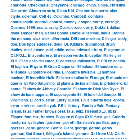
charlotte
,
Checkmate
,
Cheyenne
,
chicago
,
chino
,
Chips
,
christine
,
Cimarrón
,
Cimarron strip
,
Cisco Kid
,
Cita con la muerte
,
clay
,
clyde
,
coleman
,
Colt 45
,
Columbo
,
Combat!
,
combate
,
comisionado
,
conrad
,
control
,
cooney
,
cooper
,
corey
,
corregir
,
Cosmos 1999
,
costa
,
craig
,
Cuero crudo
,
curry
,
Daktari
,
dallas
,
dana
,
Danger man
,
Daniel Boone
,
Daniel el terrible
,
davis
,
Dennis
the menace
,
diaz
,
dick
,
diferencia
,
Diff’rent strokes
,
Dillinger
,
dody
,
don
,
Dos tipos audaces
,
doug
,
Dr. Kildare
,
drummond
,
drury
,
dudley
,
duel
,
ebsen
,
edd
,
eddie
,
edna
,
edward
,
efrem
,
El agente de
C.I.P.O.L.
,
El aventurero
,
El avispón verde
,
El capitán Marte y el
XL5
,
El crucero del amor
,
El detective millonario
,
El FBI en acción
,
El fugitivo
,
El gato
,
El Gran Chaparral
,
El halcón
,
El hombre de la
Atlántida
,
El hombre del rifle
,
El hombre invisible
,
El hombre
nuclear
,
El increíble Hulk
,
El llanero solitario
,
El mago
,
El mundo en
guerra
,
El Pato Saturnino
,
El planeta de los simios
,
El prisionero
,
El
santo
,
El show de Abbot y Costello
,
El show de Dick Van Dyke
,
El
show de los muppets
,
El superagente 86
,
El túnel del tiempo
,
El
virginiano
,
El Zorro
,
elcar
,
Ellery Queen
,
En la cuerda floja
,
epoca
,
error
,
erskine
,
ewell
,
eyck
,
F.B.I.
,
fabray
,
Family affair
,
Fantasy
island
,
fatal
,
Father knows best
,
fats
,
felix
,
Fireball XL5
,
flickr
,
Flipper
,
foto
,
fox
,
frances
,
Fuga en el Siglo XXIII
,
furia
,
gail
,
Galería
nocturna
,
gallagher
,
gardner
,
garrett
,
Garrison’s gorillas
,
gary
,
gazzara
,
gene
,
genero
,
Gentle Giant
,
george
,
gerald
,
geray
,
german
,
Get Smart
,
Gilligan’s island
,
gilmore
,
Girl from U.N.C.L.E.
,
goodwin
,
gordon
,
gracias
,
Granjero último modelo
,
grayson
,
Green