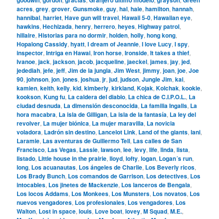
acres
,
grey
,
grover
,
Gunsmoke
,
guy
,
hal
,
hale
,
hamilton
,
hannah
,
hannibal
,
harriet
,
Have gun will travel
,
Hawaii 5-0
,
Hawaiian eye
,
hawkins
,
Hechizada
,
henry
,
herrero
,
heyes
,
Highway patrol
,
hillaire
,
Historias para no dormir
,
holden
,
holly
,
hong kong
,
Hopalong Cassidy
,
hyatt
,
I dream of Jeannie
,
I love Lucy
,
I spy
,
inspector
,
Intriga en Hawai
,
Iron horse
,
Ironside
,
It takes a thief
,
Ivanoe
,
jack
,
jackson
,
jacob
,
jacqueline
,
jaeckel
,
james
,
jay
,
jed
,
jedediah
,
jefe
,
jeff
,
Jim de la jungla
,
Jim West
,
jimmy
,
joan
,
joe
,
Joe
90
,
johnson
,
jon
,
jones
,
joshua
,
jr
,
jud
,
judson
,
Jungle Jim
,
kai
,
kamien
,
keith
,
kelly
,
kid
,
kimberly
,
kirkland
,
Kojak
,
Kolchak
,
kookie
,
kookson
,
Kung fu
,
La caldera del diablo
,
La chica de C.I.P.O.L.
,
La
ciudad desnuda
,
La dimensión desconocida
,
La familia Ingalls
,
La
hora macabra
,
La isla de Gilligan
,
La isla de la fantasía
,
La ley del
revolver
,
La mujer biónica
,
La mujer maravilla
,
La novicia
voladora
,
Ladrón sin destino
,
Lancelot Link
,
Land of the giants
,
lani
,
Laramie
,
Las aventuras de Guillermo Tell
,
Las calles de San
Francisco
,
Las Vegas
,
Lassie
,
lawson
,
lee
,
levy
,
life
,
linda
,
lista
,
listado
,
Little house in the prairie
,
lloyd
,
lofty
,
logan
,
Logan´s run
,
long
,
Los acuanautas
,
Los ángeles de Charlie
,
Los Beverly ricos
,
Los Brady Bunch
,
Los comandos de Garrison
,
Los detectives
,
Los
intocables
,
Los jinetes de Mackenzie
,
Los lanceros de Bengala
,
Los locos Addams
,
Los Monkees
,
Los Munsters
,
Los novatos
,
Los
nuevos vengadores
,
Los profesionales
,
Los vengadores
,
Los
Walton
,
Lost in space
,
louis
,
Love boat
,
lovey
,
M Squad
,
M.E.
,