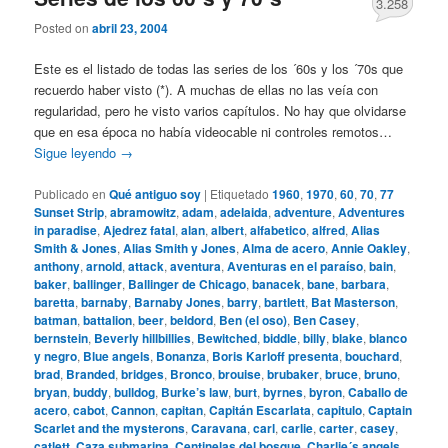
3.258
Posted on
abril 23, 2004
Este es el listado de todas las series de los ´60s y los ´70s que
recuerdo haber visto (*). A muchas de ellas no las veía con
regularidad, pero he visto varios capítulos. No hay que olvidarse
que en esa época no había videocable ni controles remotos…
Sigue leyendo
→
Publicado en
Qué antiguo soy
|
Etiquetado
1960
,
1970
,
60
,
70
,
77
Sunset Strip
,
abramowitz
,
adam
,
adelaida
,
adventure
,
Adventures
in paradise
,
Ajedrez fatal
,
alan
,
albert
,
alfabetico
,
alfred
,
Alias
Smith & Jones
,
Alias Smith y Jones
,
Alma de acero
,
Annie Oakley
,
anthony
,
arnold
,
attack
,
aventura
,
Aventuras en el paraíso
,
bain
,
baker
,
ballinger
,
Ballinger de Chicago
,
banacek
,
bane
,
barbara
,
baretta
,
barnaby
,
Barnaby Jones
,
barry
,
bartlett
,
Bat Masterson
,
batman
,
battalion
,
beer
,
beldord
,
Ben (el oso)
,
Ben Casey
,
bernstein
,
Beverly hillbillies
,
Bewitched
,
biddle
,
billy
,
blake
,
blanco
y negro
,
Blue angels
,
Bonanza
,
Boris Karloff presenta
,
bouchard
,
brad
,
Branded
,
bridges
,
Bronco
,
brouise
,
brubaker
,
bruce
,
bruno
,
bryan
,
buddy
,
bulldog
,
Burke’s law
,
burt
,
byrnes
,
byron
,
Caballo de
acero
,
cabot
,
Cannon
,
capitan
,
Capitán Escarlata
,
capitulo
,
Captain
Scarlet and the mysterons
,
Caravana
,
carl
,
carlie
,
carter
,
casey
,
catlett
,
Caza submarina
,
Centinelas del bosque
,
Charlie´s angels
,