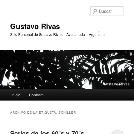
Ir
Ir
al
al
Busc
contenido
contenido
principal
secundario
Gustavo Rivas
Sitio Personal de Gustavo Rivas – Avellaneda – Argentina
Menú
Inicio
Contacto
principal
ARCHIVO DE LA ETIQUETA:
SCHILLER
Series de los 60´s y 70´s