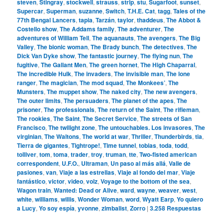
steven
,
Stingray
,
stockwell
,
strauss
,
strip
,
stu
,
Sugarfoot
,
sunset
,
Supercar
,
Superman
,
suzanne
,
Switch
,
T.H.E. Cat
,
tagg
,
Tales of the
77th Bengal Lancers
,
tapia
,
Tarzán
,
taylor
,
thaddeus
,
The Abbot &
Costello show
,
The Addams family
,
The adventurer
,
The
adventures of William Tell
,
The aquanauts
,
The avengers
,
The Big
Valley
,
The bionic woman
,
The Brady bunch
,
The detectives
,
The
Dick Van Dyke show
,
The fantastic journey
,
The flying nun
,
The
fugitive
,
The Gallant Men
,
The green hornet
,
The High Chaparral
,
The incredible Hulk
,
The invaders
,
The invisible man
,
The lone
ranger
,
The magician
,
The mod squad
,
The Monkees’
,
The
Munsters
,
The muppet show
,
The naked city
,
The new avengers
,
The outer limits
,
The persuaders
,
The planet of the apes
,
The
prisoner
,
The professionals
,
The return of the Saint
,
The rifleman
,
The rookies
,
The Saint
,
The Secret Service
,
The streets of San
Francisco
,
The twilight zone
,
The untouchables. Los invasores
,
The
virginian
,
The Waltons
,
The world at war
,
Thriller
,
Thunderbirds
,
tia
,
Tierra de gigantes
,
Tightrope!
,
Time tunnel
,
tobias
,
toda
,
todd
,
tolliver
,
tom
,
toma
,
trader
,
troy
,
truman
,
tte
,
Two-fisted american
correspondent
,
U.F.O.
,
Ultraman
,
Un paso al más allá
,
Valle de
pasiones
,
van
,
Viaje a las estrellas
,
Viaje al fondo del mar
,
Viaje
fantástico
,
victor
,
video
,
volz
,
Voyage to the bottom of the sea
,
Wagon train
,
Wanted: Dead or Alive
,
ward
,
wayne
,
weaver
,
west
,
white
,
williams
,
willis
,
Wonder Woman
,
word
,
Wyatt Earp
,
Yo quiero
a Lucy
,
Yo soy espía
,
yvonne
,
zimbalist
,
Zorro
|
3.258
Respuestas