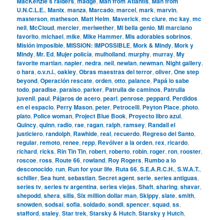
MacKenzie’s raiders
,
madge
,
Man from Atlantis
,
Man from
U.N.C.L.E.
,
Manix
,
manza
,
Marcado
,
marcel
,
mark
,
marvin
,
masterson
,
matheson
,
Matt Helm
,
Maverick
,
mc clure
,
mc kay
,
mc
neil
,
McCloud
,
mercier
,
meriwether
,
Mi bella genio
,
Mi marciano
favorito
,
michael
,
mike
,
Mike Hammer
,
Mis adorables sobrinos
,
Misión imposible
,
MISSION: IMPOSSIBLE
,
Mork & Mindy
,
Mork y
Mindy
,
Mr. Ed
,
Mujer policía
,
mulholland
,
murphy
,
murray
,
My
favorite martian
,
napier
,
nedra
,
neil
,
newlan
,
newman
,
Night gallery
,
o hara
,
o.v.n.i.
,
oakley
,
Obras maestras del terror
,
oliver
,
One step
beyond
,
Operación rescate
,
orden
,
otto
,
palance
,
Papá lo sabe
todo
,
paradise
,
paraiso
,
parker
,
Patrulla de caminos
,
Patrulla
juvenil
,
paul
,
Pájaros de acero
,
pearl
,
penrose
,
peppard
,
Perdidos
en el espacio
,
Perry Mason
,
peter
,
Petrocelli
,
Peyton Place
,
photo
,
plato
,
Police woman
,
Project Blue Book
,
Proyecto libro azul
,
Quincy
,
quinn
,
radio
,
rae
,
ragan
,
ralph
,
ramsey
,
Randall el
justiciero
,
randolph
,
Rawhide
,
real
,
recuerdo
,
Regreso del Santo
,
regular
,
remoto
,
renee
,
repp
,
Revólver a la orden
,
rex
,
ricardo
,
richard
,
ricks
,
Rin Tin Tin
,
robert
,
roberto
,
robin
,
roger
,
ron
,
rooster
,
roscoe
,
ross
,
Route 66
,
rowland
,
Roy Rogers
,
Rumbo a lo
desconocido
,
run
,
Run for your life
,
Ruta 66
,
S.E.A.R.C.H.
,
S.W.A.T.
,
schiller
,
Sea hunt
,
sebastian
,
Secret agent
,
serie
,
series antiguas
,
series tv
,
series tv argentina
,
series viejas
,
Shaft
,
sharing
,
shavar
,
shepodd
,
shera
,
sills
,
Six million dollar man
,
Skippy
,
slate
,
smith
,
snowden
,
sodsai
,
sofia
,
soldado
,
sondi
,
spencer
,
squad
,
ss
,
stafford
,
staley
,
Star trek
,
Starsky & Hutch
,
Starsky y Hutch
,