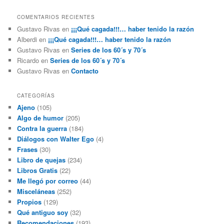
COMENTARIOS RECIENTES
Gustavo Rivas
en
¡¡¡Qué cagada!!!… haber tenido la razón
Alberdi
en
¡¡¡Qué cagada!!!… haber tenido la razón
Gustavo Rivas
en
Series de los 60´s y 70´s
Ricardo
en
Series de los 60´s y 70´s
Gustavo Rivas
en
Contacto
CATEGORÍAS
Ajeno
(105)
Algo de humor
(205)
Contra la guerra
(184)
Diálogos con Walter Ego
(4)
Frases
(30)
Libro de quejas
(234)
Libros Gratis
(22)
Me llegó por correo
(44)
Misceláneas
(252)
Propios
(129)
Qué antiguo soy
(32)
Recomendaciones
(193)