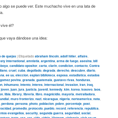
io algo se puede ver. Este muchacho vive en una lata de
a.
vive él?
 que vaya dándose una idea:
o de quejas
|
Etiquetado
abraham lincoln
,
adolf hitler
,
affaire
,
ty international
,
amnistia
,
argentina
,
arma de fuego
,
asesina
,
bill
boya
,
candidato opositor
,
carta
,
clarin
,
condicion
,
contacto
,
Contra
diano
,
cruel
,
cuba
,
degollado
,
degrada
,
derecho
,
descubre
,
diario
,
ana
,
ee uu
,
eleccion
,
espian biblioteca
,
esposa
,
estadistica
,
estados
gomez povina
,
granada
,
guatemala
,
gustavo rivas
,
honduras
,
on
,
inhumano
,
intento
,
interes
,
internacional
,
invasion
,
iran
,
iraq
,
,
joven
,
juan
,
jura
,
justicia
,
juvenil
,
kennedy
,
kim
,
korea
,
kosovo
,
laos
,
ion
,
libia
,
library
,
libreria
,
libro
,
magnicidio
,
mayoria
,
metralladora
,
undial
,
muro fronterizo
,
nazi
,
nicaragua
,
nigeria
,
norteamerica
,
nota
,
,
perdona
,
persona
,
photo
,
poblacion
,
pobre
,
porcentaje
,
post
,
vacidad
,
promedio
,
protocolo
,
pueblo
,
record
,
referencia
,
republica
,
ntos evangelios
,
security
,
segunda guerra
,
seguridad
,
social
,
tortura
,
trato
,
usa
,
ver
,
vida
,
vidrio
,
Vietnam
,
violencia
,
vivir en un