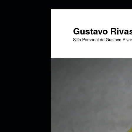
Ir
Ir
al
al
contenido
contenido
Gustavo Riva
principal
secundario
Sitio Personal de Gustavo Riva