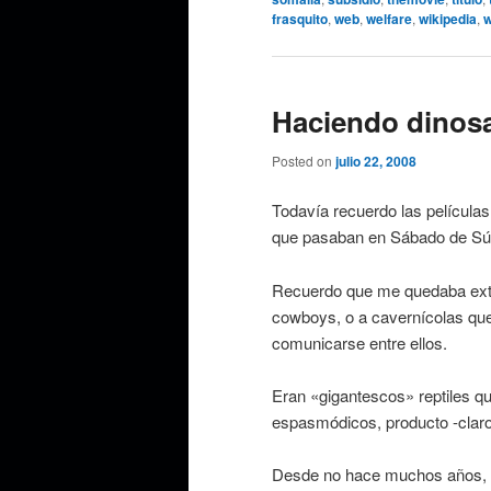
frasquito
,
web
,
welfare
,
wikipedia
,
w
Haciendo dinosa
Posted on
julio 22, 2008
Todavía recuerdo las películas
que pasaban en Sábado de Sú
Recuerdo que me quedaba exta
cowboys, o a cavernícolas que
comunicarse entre ellos.
Eran «gigantescos» reptiles 
espasmódicos, producto -claro
Desde no hace muchos años, 