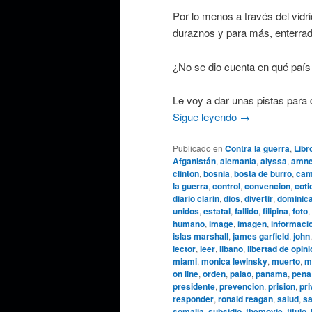
Por lo menos a través del vidr
duraznos y para más, enterrad
¿No se dio cuenta en qué país 
Le voy a dar unas pistas para
Sigue leyendo
→
Publicado en
Contra la guerra
,
Libr
Afganistán
,
alemania
,
alyssa
,
amnes
clinton
,
bosnia
,
bosta de burro
,
cam
la guerra
,
control
,
convencion
,
coti
diario clarin
,
dios
,
divertir
,
dominic
unidos
,
estatal
,
fallido
,
filipina
,
foto
,
humano
,
image
,
imagen
,
informaci
islas marshall
,
james garfield
,
john
lector
,
leer
,
libano
,
libertad de opin
miami
,
monica lewinsky
,
muerto
,
m
on line
,
orden
,
palao
,
panama
,
pena
presidente
,
prevencion
,
prision
,
pri
responder
,
ronald reagan
,
salud
,
sa
somalia
,
subsidio
,
themovie
,
titulo
,