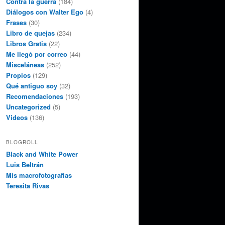
Contra la guerra
(184)
Diálogos con Walter Ego
(4)
Frases
(30)
Libro de quejas
(234)
Libros Gratis
(22)
Me llegó por correo
(44)
Misceláneas
(252)
Propios
(129)
Qué antiguo soy
(32)
Recomendaciones
(193)
Uncategorized
(5)
Videos
(136)
BLOGROLL
Black and White Power
Luis Beltrán
Mis macrofotografías
Teresita Rivas