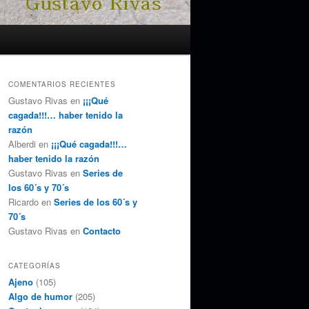
COMENTARIOS RECIENTES
Gustavo Rivas
en
¡¡¡Qué
cagada!!!… haber tenido la
razón
Alberdi
en
¡¡¡Qué cagada!!!…
haber tenido la razón
Gustavo Rivas
en
Series de
los 60´s y 70´s
Ricardo
en
Series de los 60´s y
70´s
Gustavo Rivas
en
Contacto
CATEGORÍAS
Ajeno
(105)
Algo de humor
(205)