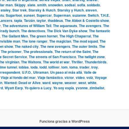
llar man
,
Skippy
,
slate
,
smith
,
snowden
,
sodsai
,
sofia
,
soldado
,
,
staley
,
Star trek
,
Starsky & Hutch
,
Starsky y Hutch
,
steven
,
stu
,
Sugarfoot
,
sunset
,
Supercar
,
Superman
,
suzanne
,
Switch
,
T.H.E.
 Lancers
,
tapia
,
Tarzán
,
taylor
,
thaddeus
,
The Abbot & Costello show
,
r
,
The adventures of William Tell
,
The aquanauts
,
The avengers
,
The
Brady bunch
,
The detectives
,
The Dick Van Dyke show
,
The fantastic
,
The Gallant Men
,
The green hornet
,
The High Chaparral
,
The
invisible man
,
The lone ranger
,
The magician
,
The mod squad
,
The
et show
,
The naked city
,
The new avengers
,
The outer limits
,
The
,
The prisoner
,
The professionals
,
The return of the Saint
,
The
e Secret Service
,
The streets of San Francisco
,
The twilight zone
,
he virginian
,
The Waltons
,
The world at war
,
Thriller
,
Thunderbirds
,
ime tunnel
,
tobias
,
toda
,
todd
,
tolliver
,
tom
,
toma
,
trader
,
troy
,
orrespondent
,
U.F.O.
,
Ultraman
,
Un paso al más allá
,
Valle de
,
Viaje al fondo del mar
,
Viaje fantástico
,
victor
,
video
,
volz
,
Voyage
in
,
Wanted: Dead or Alive
,
ward
,
wayne
,
weaver
,
west
,
white
,
rd
,
Wyatt Earp
,
Yo quiero a Lucy
,
Yo soy espía
,
yvonne
,
zimbalist
,
Funciona gracias a WordPress