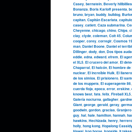
Casey
,
bernstein
,
Beverly hillbillies
Bonanza
,
Boris Karloff presenta
,
b
bruno
,
bryan
,
buddy
,
bulldog
,
Burke
capitan
,
Capitán Escarlata
,
capitul
casey
,
catlett
,
Caza submarina
,
Cen
Cheyenne
,
chicago
,
chino
,
Chips
,
c
clay
,
clyde
,
coleman
,
Colt 45
,
Colu
cooper
,
corey
,
corregir
,
Cosmos 1
man
,
Daniel Boone
,
Daniel el terrib
Dillinger
,
dody
,
don
,
Dos tipos aud
eddie
,
edna
,
edward
,
efrem
,
El agen
el XL5
,
El crucero del amor
,
El dete
Chaparral
,
El halcón
,
El hombre de 
nuclear
,
El increíble Hulk
,
El llanero
de los simios
,
El prisionero
,
El sant
de los muppets
,
El superagente 86
cuerda floja
,
epoca
,
error
,
erskine
,
knows best
,
fats
,
felix
,
Fireball XL5
Galería nocturna
,
gallagher
,
gardne
Giant
,
george
,
gerald
,
geray
,
germa
goodwin
,
gordon
,
gracias
,
Granjero
guy
,
hal
,
hale
,
hamilton
,
hannah
,
ha
hawkins
,
Hechizada
,
henry
,
herrer
holly
,
hong kong
,
Hopalong Cassid
Hawai
,
Iron horse
,
Ironside
,
It takes