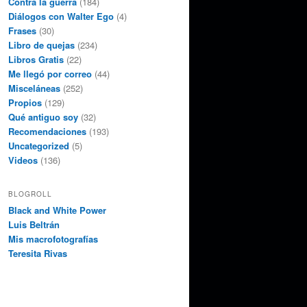
Contra la guerra
(184)
Diálogos con Walter Ego
(4)
Frases
(30)
Libro de quejas
(234)
Libros Gratis
(22)
Me llegó por correo
(44)
Misceláneas
(252)
Propios
(129)
Qué antiguo soy
(32)
Recomendaciones
(193)
Uncategorized
(5)
Videos
(136)
BLOGROLL
Black and White Power
Luis Beltrán
Mis macrofotografías
Teresita Rivas