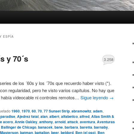
Y ESPÍA
s y 70´s
3.258
 series de los ´60s y los ´70s que recuerdo haber visto (*).
con regularidad, pero he visto varios capítulos. No hay que
o había videocable ni controles remotos…
Sigue leyendo
→
uetado
1960
,
1970
,
60
,
70
,
77 Sunset Strip
,
abramowitz
,
adam
,
 paradise
,
Ajedrez fatal
,
alan
,
albert
,
alfabetico
,
alfred
,
Alias Smith &
e acero
,
Annie Oakley
,
anthony
,
arnold
,
attack
,
aventura
,
Aventuras
,
Ballinger de Chicago
,
banacek
,
bane
,
barbara
,
baretta
,
barnaby
,
 Masterson
,
batman
,
battalion
,
beer
,
beldord
,
Ben (el oso)
,
Ben