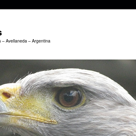
s
s – Avellaneda – Argentina