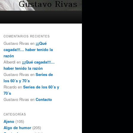
COMENTARIOS RECIENTES
Gustavo Rivas
en
¡¡¡Qué
cagada!!!… haber tenido la
razón
Alberdi
en
¡¡¡Qué cagada!!!…
haber tenido la razón
Gustavo Rivas
en
Series de
los 60´s y 70´s
Ricardo
en
Series de los 60´s y
70´s
Gustavo Rivas
en
Contacto
CATEGORÍAS
Ajeno
(105)
Algo de humor
(205)