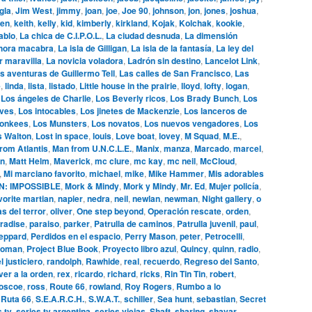
gla
,
Jim West
,
jimmy
,
joan
,
joe
,
Joe 90
,
johnson
,
jon
,
jones
,
joshua
,
en
,
keith
,
kelly
,
kid
,
kimberly
,
kirkland
,
Kojak
,
Kolchak
,
kookie
,
ablo
,
La chica de C.I.P.O.L.
,
La ciudad desnuda
,
La dimensión
hora macabra
,
La isla de Gilligan
,
La isla de la fantasía
,
La ley del
r maravilla
,
La novicia voladora
,
Ladrón sin destino
,
Lancelot Link
,
s aventuras de Guillermo Tell
,
Las calles de San Francisco
,
Las
e
,
linda
,
lista
,
listado
,
Little house in the prairie
,
lloyd
,
lofty
,
logan
,
,
Los ángeles de Charlie
,
Los Beverly ricos
,
Los Brady Bunch
,
Los
ives
,
Los intocables
,
Los jinetes de Mackenzie
,
Los lanceros de
onkees
,
Los Munsters
,
Los novatos
,
Los nuevos vengadores
,
Los
s Walton
,
Lost in space
,
louis
,
Love boat
,
lovey
,
M Squad
,
M.E.
,
rom Atlantis
,
Man from U.N.C.L.E.
,
Manix
,
manza
,
Marcado
,
marcel
,
n
,
Matt Helm
,
Maverick
,
mc clure
,
mc kay
,
mc neil
,
McCloud
,
,
Mi marciano favorito
,
michael
,
mike
,
Mike Hammer
,
Mis adorables
N: IMPOSSIBLE
,
Mork & Mindy
,
Mork y Mindy
,
Mr. Ed
,
Mujer policía
,
vorite martian
,
napier
,
nedra
,
neil
,
newlan
,
newman
,
Night gallery
,
o
s del terror
,
oliver
,
One step beyond
,
Operación rescate
,
orden
,
radise
,
paraiso
,
parker
,
Patrulla de caminos
,
Patrulla juvenil
,
paul
,
eppard
,
Perdidos en el espacio
,
Perry Mason
,
peter
,
Petrocelli
,
woman
,
Project Blue Book
,
Proyecto libro azul
,
Quincy
,
quinn
,
radio
,
l justiciero
,
randolph
,
Rawhide
,
real
,
recuerdo
,
Regreso del Santo
,
ver a la orden
,
rex
,
ricardo
,
richard
,
ricks
,
Rin Tin Tin
,
robert
,
oscoe
,
ross
,
Route 66
,
rowland
,
Roy Rogers
,
Rumbo a lo
,
Ruta 66
,
S.E.A.R.C.H.
,
S.W.A.T.
,
schiller
,
Sea hunt
,
sebastian
,
Secret
s tv
,
series tv argentina
,
series viejas
,
Shaft
,
sharing
,
shavar
,