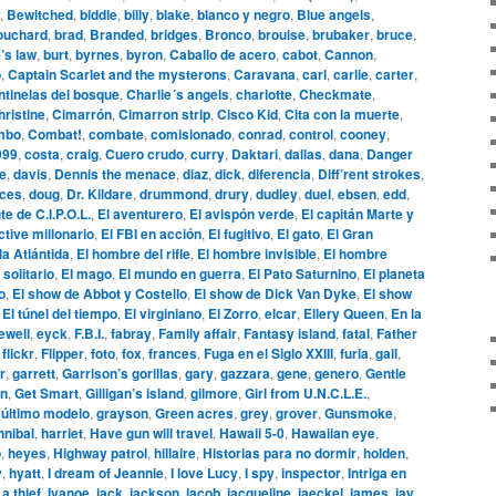
,
Bewitched
,
biddle
,
billy
,
blake
,
blanco y negro
,
Blue angels
,
ouchard
,
brad
,
Branded
,
bridges
,
Bronco
,
brouise
,
brubaker
,
bruce
,
’s law
,
burt
,
byrnes
,
byron
,
Caballo de acero
,
cabot
,
Cannon
,
o
,
Captain Scarlet and the mysterons
,
Caravana
,
carl
,
carlie
,
carter
,
tinelas del bosque
,
Charlie´s angels
,
charlotte
,
Checkmate
,
hristine
,
Cimarrón
,
Cimarron strip
,
Cisco Kid
,
Cita con la muerte
,
mbo
,
Combat!
,
combate
,
comisionado
,
conrad
,
control
,
cooney
,
999
,
costa
,
craig
,
Cuero crudo
,
curry
,
Daktari
,
dallas
,
dana
,
Danger
le
,
davis
,
Dennis the menace
,
diaz
,
dick
,
diferencia
,
Diff’rent strokes
,
aces
,
doug
,
Dr. Kildare
,
drummond
,
drury
,
dudley
,
duel
,
ebsen
,
edd
,
te de C.I.P.O.L.
,
El aventurero
,
El avispón verde
,
El capitán Marte y
ctive millonario
,
El FBI en acción
,
El fugitivo
,
El gato
,
El Gran
la Atlántida
,
El hombre del rifle
,
El hombre invisible
,
El hombre
 solitario
,
El mago
,
El mundo en guerra
,
El Pato Saturnino
,
El planeta
o
,
El show de Abbot y Costello
,
El show de Dick Van Dyke
,
El show
,
El túnel del tiempo
,
El virginiano
,
El Zorro
,
elcar
,
Ellery Queen
,
En la
ewell
,
eyck
,
F.B.I.
,
fabray
,
Family affair
,
Fantasy island
,
fatal
,
Father
,
flickr
,
Flipper
,
foto
,
fox
,
frances
,
Fuga en el Siglo XXIII
,
furia
,
gail
,
r
,
garrett
,
Garrison’s gorillas
,
gary
,
gazzara
,
gene
,
genero
,
Gentle
n
,
Get Smart
,
Gilligan’s island
,
gilmore
,
Girl from U.N.C.L.E.
,
 último modelo
,
grayson
,
Green acres
,
grey
,
grover
,
Gunsmoke
,
nnibal
,
harriet
,
Have gun will travel
,
Hawaii 5-0
,
Hawaiian eye
,
o
,
heyes
,
Highway patrol
,
hillaire
,
Historias para no dormir
,
holden
,
y
,
hyatt
,
I dream of Jeannie
,
I love Lucy
,
I spy
,
inspector
,
Intriga en
 a thief
,
Ivanoe
,
jack
,
jackson
,
jacob
,
jacqueline
,
jaeckel
,
james
,
jay
,