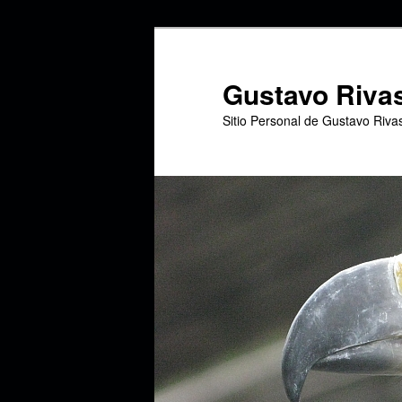
Ir
Ir
al
al
contenido
contenido
Gustavo Riva
principal
secundario
Sitio Personal de Gustavo Riva