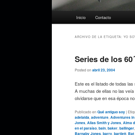
Menú
Inicio
Contacto
principal
ARCHIVO DE LA ETIQUETA:
YO SO
Series de los 60´
Posted on
abril 23, 2004
Este es el listado de todas las
A muchas de ellas no las veía 
olvidarse que en esa época n
Publicado en
Qué antiguo soy
|
Etiq
adelaida
,
adventure
,
Adventures in
Jones
,
Alias Smith y Jones
,
Alma d
en el paraíso
,
bain
,
baker
,
ballinger
Barnaby Jones
,
barry
,
bartlett
,
Bat