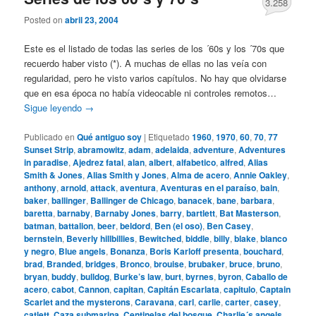
3.258
Posted on
abril 23, 2004
Este es el listado de todas las series de los ´60s y los ´70s que
recuerdo haber visto (*). A muchas de ellas no las veía con
regularidad, pero he visto varios capítulos. No hay que olvidarse
que en esa época no había videocable ni controles remotos…
Sigue leyendo
→
Publicado en
Qué antiguo soy
|
Etiquetado
1960
,
1970
,
60
,
70
,
77
Sunset Strip
,
abramowitz
,
adam
,
adelaida
,
adventure
,
Adventures
in paradise
,
Ajedrez fatal
,
alan
,
albert
,
alfabetico
,
alfred
,
Alias
Smith & Jones
,
Alias Smith y Jones
,
Alma de acero
,
Annie Oakley
,
anthony
,
arnold
,
attack
,
aventura
,
Aventuras en el paraíso
,
bain
,
baker
,
ballinger
,
Ballinger de Chicago
,
banacek
,
bane
,
barbara
,
baretta
,
barnaby
,
Barnaby Jones
,
barry
,
bartlett
,
Bat Masterson
,
batman
,
battalion
,
beer
,
beldord
,
Ben (el oso)
,
Ben Casey
,
bernstein
,
Beverly hillbillies
,
Bewitched
,
biddle
,
billy
,
blake
,
blanco
y negro
,
Blue angels
,
Bonanza
,
Boris Karloff presenta
,
bouchard
,
brad
,
Branded
,
bridges
,
Bronco
,
brouise
,
brubaker
,
bruce
,
bruno
,
bryan
,
buddy
,
bulldog
,
Burke’s law
,
burt
,
byrnes
,
byron
,
Caballo de
acero
,
cabot
,
Cannon
,
capitan
,
Capitán Escarlata
,
capitulo
,
Captain
Scarlet and the mysterons
,
Caravana
,
carl
,
carlie
,
carter
,
casey
,
catlett
,
Caza submarina
,
Centinelas del bosque
,
Charlie´s angels
,