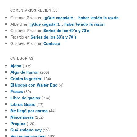
COMENTARIOS RECIENTES
Gustavo Rivas
en
¡¡¡Qué cagada!!!… haber tenido la razón
Alberdi
en
¡¡¡Qué cagada!!!… haber tenido la razón
Gustavo Rivas
en
Series de los 60´s y 70´s
Ricardo
en
Series de los 60´s y 70´s
Gustavo Rivas
en
Contacto
CATEGORÍAS
Ajeno
(105)
Algo de humor
(205)
Contra la guerra
(184)
Diálogos con Walter Ego
(4)
Frases
(30)
Libro de quejas
(234)
Libros Gratis
(22)
Me llegó por correo
(44)
Misceláneas
(252)
Propios
(129)
Qué antiguo soy
(32)
Recomendaciones
(193)