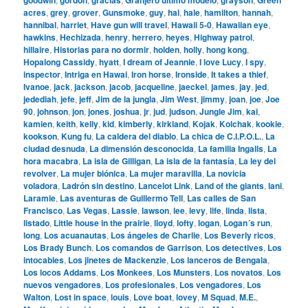
acres
,
grey
,
grover
,
Gunsmoke
,
guy
,
hal
,
hale
,
hamilton
,
hannah
,
hannibal
,
harriet
,
Have gun will travel
,
Hawaii 5-0
,
Hawaiian eye
,
hawkins
,
Hechizada
,
henry
,
herrero
,
heyes
,
Highway patrol
,
hillaire
,
Historias para no dormir
,
holden
,
holly
,
hong kong
,
Hopalong Cassidy
,
hyatt
,
I dream of Jeannie
,
I love Lucy
,
I spy
,
inspector
,
Intriga en Hawai
,
Iron horse
,
Ironside
,
It takes a thief
,
Ivanoe
,
jack
,
jackson
,
jacob
,
jacqueline
,
jaeckel
,
james
,
jay
,
jed
,
jedediah
,
jefe
,
jeff
,
Jim de la jungla
,
Jim West
,
jimmy
,
joan
,
joe
,
Joe
90
,
johnson
,
jon
,
jones
,
joshua
,
jr
,
jud
,
judson
,
Jungle Jim
,
kai
,
kamien
,
keith
,
kelly
,
kid
,
kimberly
,
kirkland
,
Kojak
,
Kolchak
,
kookie
,
kookson
,
Kung fu
,
La caldera del diablo
,
La chica de C.I.P.O.L.
,
La
ciudad desnuda
,
La dimensión desconocida
,
La familia Ingalls
,
La
hora macabra
,
La isla de Gilligan
,
La isla de la fantasía
,
La ley del
revolver
,
La mujer biónica
,
La mujer maravilla
,
La novicia
voladora
,
Ladrón sin destino
,
Lancelot Link
,
Land of the giants
,
lani
,
Laramie
,
Las aventuras de Guillermo Tell
,
Las calles de San
Francisco
,
Las Vegas
,
Lassie
,
lawson
,
lee
,
levy
,
life
,
linda
,
lista
,
listado
,
Little house in the prairie
,
lloyd
,
lofty
,
logan
,
Logan´s run
,
long
,
Los acuanautas
,
Los ángeles de Charlie
,
Los Beverly ricos
,
Los Brady Bunch
,
Los comandos de Garrison
,
Los detectives
,
Los
intocables
,
Los jinetes de Mackenzie
,
Los lanceros de Bengala
,
Los locos Addams
,
Los Monkees
,
Los Munsters
,
Los novatos
,
Los
nuevos vengadores
,
Los profesionales
,
Los vengadores
,
Los
Walton
,
Lost in space
,
louis
,
Love boat
,
lovey
,
M Squad
,
M.E.
,