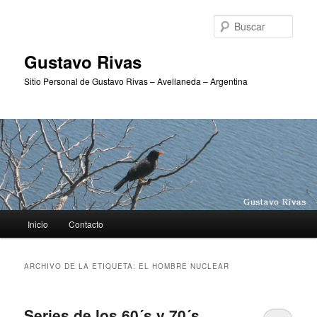
Ir
Ir
al
al
Busc
contenido
contenido
principal
secundario
Gustavo Rivas
Sitio Personal de Gustavo Rivas – Avellaneda – Argentina
Menú
Inicio
Contacto
principal
ARCHIVO DE LA ETIQUETA:
EL HOMBRE NUCLEAR
Series de los 60´s y 70´s