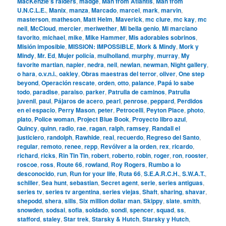
MacKenzie’s raiders
,
madge
,
Man from Atlantis
,
Man from
U.N.C.L.E.
,
Manix
,
manza
,
Marcado
,
marcel
,
mark
,
marvin
,
masterson
,
matheson
,
Matt Helm
,
Maverick
,
mc clure
,
mc kay
,
mc
neil
,
McCloud
,
mercier
,
meriwether
,
Mi bella genio
,
Mi marciano
favorito
,
michael
,
mike
,
Mike Hammer
,
Mis adorables sobrinos
,
Misión imposible
,
MISSION: IMPOSSIBLE
,
Mork & Mindy
,
Mork y
Mindy
,
Mr. Ed
,
Mujer policía
,
mulholland
,
murphy
,
murray
,
My
favorite martian
,
napier
,
nedra
,
neil
,
newlan
,
newman
,
Night gallery
,
o hara
,
o.v.n.i.
,
oakley
,
Obras maestras del terror
,
oliver
,
One step
beyond
,
Operación rescate
,
orden
,
otto
,
palance
,
Papá lo sabe
todo
,
paradise
,
paraiso
,
parker
,
Patrulla de caminos
,
Patrulla
juvenil
,
paul
,
Pájaros de acero
,
pearl
,
penrose
,
peppard
,
Perdidos
en el espacio
,
Perry Mason
,
peter
,
Petrocelli
,
Peyton Place
,
photo
,
plato
,
Police woman
,
Project Blue Book
,
Proyecto libro azul
,
Quincy
,
quinn
,
radio
,
rae
,
ragan
,
ralph
,
ramsey
,
Randall el
justiciero
,
randolph
,
Rawhide
,
real
,
recuerdo
,
Regreso del Santo
,
regular
,
remoto
,
renee
,
repp
,
Revólver a la orden
,
rex
,
ricardo
,
richard
,
ricks
,
Rin Tin Tin
,
robert
,
roberto
,
robin
,
roger
,
ron
,
rooster
,
roscoe
,
ross
,
Route 66
,
rowland
,
Roy Rogers
,
Rumbo a lo
desconocido
,
run
,
Run for your life
,
Ruta 66
,
S.E.A.R.C.H.
,
S.W.A.T.
,
schiller
,
Sea hunt
,
sebastian
,
Secret agent
,
serie
,
series antiguas
,
series tv
,
series tv argentina
,
series viejas
,
Shaft
,
sharing
,
shavar
,
shepodd
,
shera
,
sills
,
Six million dollar man
,
Skippy
,
slate
,
smith
,
snowden
,
sodsai
,
sofia
,
soldado
,
sondi
,
spencer
,
squad
,
ss
,
stafford
,
staley
,
Star trek
,
Starsky & Hutch
,
Starsky y Hutch
,