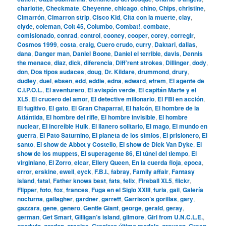
charlotte
,
Checkmate
,
Cheyenne
,
chicago
,
chino
,
Chips
,
christine
,
Cimarrón
,
Cimarron strip
,
Cisco Kid
,
Cita con la muerte
,
clay
,
clyde
,
coleman
,
Colt 45
,
Columbo
,
Combat!
,
combate
,
comisionado
,
conrad
,
control
,
cooney
,
cooper
,
corey
,
corregir
,
Cosmos 1999
,
costa
,
craig
,
Cuero crudo
,
curry
,
Daktari
,
dallas
,
dana
,
Danger man
,
Daniel Boone
,
Daniel el terrible
,
davis
,
Dennis
the menace
,
diaz
,
dick
,
diferencia
,
Diff’rent strokes
,
Dillinger
,
dody
,
don
,
Dos tipos audaces
,
doug
,
Dr. Kildare
,
drummond
,
drury
,
dudley
,
duel
,
ebsen
,
edd
,
eddie
,
edna
,
edward
,
efrem
,
El agente de
C.I.P.O.L.
,
El aventurero
,
El avispón verde
,
El capitán Marte y el
XL5
,
El crucero del amor
,
El detective millonario
,
El FBI en acción
,
El fugitivo
,
El gato
,
El Gran Chaparral
,
El halcón
,
El hombre de la
Atlántida
,
El hombre del rifle
,
El hombre invisible
,
El hombre
nuclear
,
El increíble Hulk
,
El llanero solitario
,
El mago
,
El mundo en
guerra
,
El Pato Saturnino
,
El planeta de los simios
,
El prisionero
,
El
santo
,
El show de Abbot y Costello
,
El show de Dick Van Dyke
,
El
show de los muppets
,
El superagente 86
,
El túnel del tiempo
,
El
virginiano
,
El Zorro
,
elcar
,
Ellery Queen
,
En la cuerda floja
,
epoca
,
error
,
erskine
,
ewell
,
eyck
,
F.B.I.
,
fabray
,
Family affair
,
Fantasy
island
,
fatal
,
Father knows best
,
fats
,
felix
,
Fireball XL5
,
flickr
,
Flipper
,
foto
,
fox
,
frances
,
Fuga en el Siglo XXIII
,
furia
,
gail
,
Galería
nocturna
,
gallagher
,
gardner
,
garrett
,
Garrison’s gorillas
,
gary
,
gazzara
,
gene
,
genero
,
Gentle Giant
,
george
,
gerald
,
geray
,
german
,
Get Smart
,
Gilligan’s island
,
gilmore
,
Girl from U.N.C.L.E.
,
goodwin
,
gordon
,
gracias
,
Granjero último modelo
,
grayson
,
Green