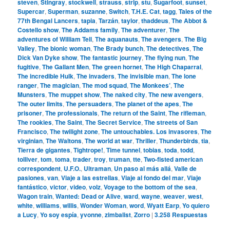
steven
,
Stingray
,
stockwell
,
strauss
,
strip
,
stu
,
Sugarfoot
,
sunset
,
Supercar
,
Superman
,
suzanne
,
Switch
,
T.H.E. Cat
,
tagg
,
Tales of the
77th Bengal Lancers
,
tapia
,
Tarzán
,
taylor
,
thaddeus
,
The Abbot &
Costello show
,
The Addams family
,
The adventurer
,
The
adventures of William Tell
,
The aquanauts
,
The avengers
,
The Big
Valley
,
The bionic woman
,
The Brady bunch
,
The detectives
,
The
Dick Van Dyke show
,
The fantastic journey
,
The flying nun
,
The
fugitive
,
The Gallant Men
,
The green hornet
,
The High Chaparral
,
The incredible Hulk
,
The invaders
,
The invisible man
,
The lone
ranger
,
The magician
,
The mod squad
,
The Monkees’
,
The
Munsters
,
The muppet show
,
The naked city
,
The new avengers
,
The outer limits
,
The persuaders
,
The planet of the apes
,
The
prisoner
,
The professionals
,
The return of the Saint
,
The rifleman
,
The rookies
,
The Saint
,
The Secret Service
,
The streets of San
Francisco
,
The twilight zone
,
The untouchables. Los invasores
,
The
virginian
,
The Waltons
,
The world at war
,
Thriller
,
Thunderbirds
,
tia
,
Tierra de gigantes
,
Tightrope!
,
Time tunnel
,
tobias
,
toda
,
todd
,
tolliver
,
tom
,
toma
,
trader
,
troy
,
truman
,
tte
,
Two-fisted american
correspondent
,
U.F.O.
,
Ultraman
,
Un paso al más allá
,
Valle de
pasiones
,
van
,
Viaje a las estrellas
,
Viaje al fondo del mar
,
Viaje
fantástico
,
victor
,
video
,
volz
,
Voyage to the bottom of the sea
,
Wagon train
,
Wanted: Dead or Alive
,
ward
,
wayne
,
weaver
,
west
,
white
,
williams
,
willis
,
Wonder Woman
,
word
,
Wyatt Earp
,
Yo quiero
a Lucy
,
Yo soy espía
,
yvonne
,
zimbalist
,
Zorro
|
3.258
Respuestas