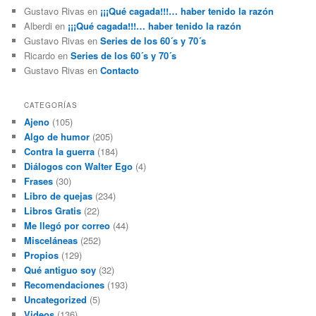
Gustavo Rivas
en
¡¡¡Qué cagada!!!… haber tenido la razón
Alberdi
en
¡¡¡Qué cagada!!!… haber tenido la razón
Gustavo Rivas
en
Series de los 60´s y 70´s
Ricardo
en
Series de los 60´s y 70´s
Gustavo Rivas
en
Contacto
CATEGORÍAS
Ajeno
(105)
Algo de humor
(205)
Contra la guerra
(184)
Diálogos con Walter Ego
(4)
Frases
(30)
Libro de quejas
(234)
Libros Gratis
(22)
Me llegó por correo
(44)
Misceláneas
(252)
Propios
(129)
Qué antiguo soy
(32)
Recomendaciones
(193)
Uncategorized
(5)
Videos
(136)