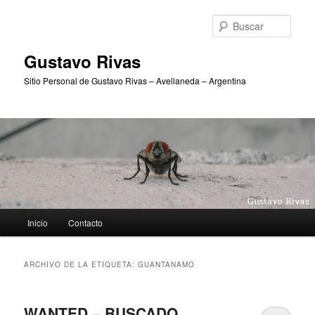
Ir
Ir
al
al
Busc
contenido
contenido
principal
secundario
Gustavo Rivas
Sitio Personal de Gustavo Rivas – Avellaneda – Argentina
Menú
Inicio
Contacto
principal
ARCHIVO DE LA ETIQUETA:
GUANTANAMO
WANTED – BUSCADO