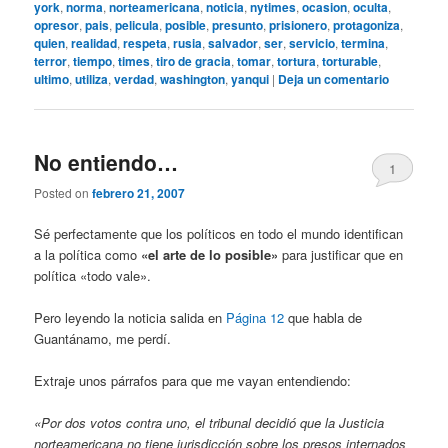
york
,
norma
,
norteamericana
,
noticia
,
nytimes
,
ocasion
,
oculta
,
opresor
,
pais
,
pelicula
,
posible
,
presunto
,
prisionero
,
protagoniza
,
quien
,
realidad
,
respeta
,
rusia
,
salvador
,
ser
,
servicio
,
termina
,
terror
,
tiempo
,
times
,
tiro de gracia
,
tomar
,
tortura
,
torturable
,
ultimo
,
utiliza
,
verdad
,
washington
,
yanqui
|
Deja un comentario
No entiendo…
1
Posted on
febrero 21, 2007
Sé perfectamente que los políticos en todo el mundo identifican
a la política como
«el arte de lo posible»
para justificar que en
política «todo vale».
Pero leyendo la noticia salida en
Página 12
que habla de
Guantánamo, me perdí.
Extraje unos párrafos para que me vayan entendiendo:
«Por dos votos contra uno, el tribunal decidió que la Justicia
norteamericana no tiene jurisdicción sobre los presos internados