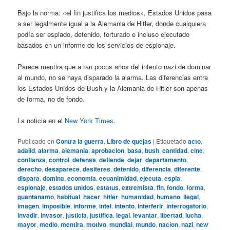
Bajo la norma: «el fin justifica los medios», Estados Unidos pasa
a ser legalmente igual a la Alemania de Hitler, donde cualquiera
podía ser espiado, detenido, torturado e incluso ejecutado
basados en un informe de los servicios de espionaje.
Parece mentira que a tan pocos años del intento nazi de dominar
al mundo, no se haya disparado la alarma. Las diferencias entre
los Estados Unidos de Bush y la Alemania de Hitler son apenas
de forma, no de fondo.
La noticia en el
New York Times
.
Publicado en
Contra la guerra
,
Libro de quejas
|
Etiquetado
acto
,
adalid
,
alarma
,
alemania
,
aprobacion
,
basa
,
bush
,
cantidad
,
cine
,
confianza
,
control
,
defensa
,
defiende
,
dejar
,
departamento
,
derecho
,
desaparece
,
desiteres
,
detenido
,
diferencia
,
diferente
,
dispara
,
domina
,
economia
,
ecuanimidad
,
ejecuta
,
espia
,
espionaje
,
estados unidos
,
estatus
,
extremista
,
fin
,
fondo
,
forma
,
guantanamo
,
habitual
,
hacer
,
hitler
,
humanidad
,
humano
,
ilegal
,
imagen
,
imposible
,
informe
,
intel
,
intento
,
interferir
,
interrogatorio
,
invadir
,
invasor
,
justicia
,
justifica
,
legal
,
levantar
,
libertad
,
lucha
,
mayor
,
medio
,
mentira
,
motivo
,
mundial
,
mundo
,
nacion
,
nazi
,
new