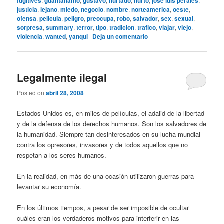
fugitives
,
guantanamo
,
gustavo
,
hurtado
,
hurto
,
jose luis perales
,
justicia
,
lejano
,
miedo
,
negocio
,
nombre
,
norteamerica
,
oeste
,
ofensa
,
pelicula
,
peligro
,
preocupa
,
robo
,
salvador
,
sex
,
sexual
,
sorpresa
,
summary
,
terror
,
tipo
,
tradicion
,
trafico
,
viajar
,
viejo
,
violencia
,
wanted
,
yanqui
|
Deja un comentario
Legalmente ilegal
Posted on
abril 28, 2008
Estados Unidos es, en miles de películas, el adalid de la libertad
y de la defensa de los derechos humanos. Son los salvadores de
la humanidad. Siempre tan desinteresados en su lucha mundial
contra los opresores, invasores y de todos aquellos que no
respetan a los seres humanos.
En la realidad, en más de una ocasión utilizaron guerras para
levantar su economía.
En los últimos tiempos, a pesar de ser imposible de ocultar
cuáles eran los verdaderos motivos para interferir en las