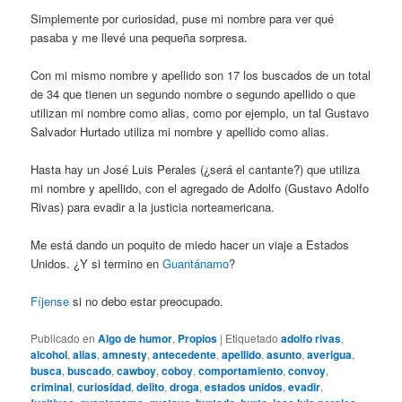
Simplemente por curiosidad, puse mi nombre para ver qué
pasaba y me llevé una pequeña sorpresa.
Con mi mismo nombre y apellido son 17 los buscados de un total
de 34 que tienen un segundo nombre o segundo apellido o que
utilizan mi nombre como alias, como por ejemplo, un tal Gustavo
Salvador Hurtado utiliza mi nombre y apellido como alias.
Hasta hay un José Luis Perales (¿será el cantante?) que utiliza
mi nombre y apellido, con el agregado de Adolfo (Gustavo Adolfo
Rivas) para evadir a la justicia norteamericana.
Me está dando un poquito de miedo hacer un viaje a Estados
Unidos. ¿Y si termino en
Guantánamo
?
Fíjense
si no debo estar preocupado.
Publicado en
Algo de humor
,
Propios
|
Etiquetado
adolfo rivas
,
alcohol
,
alias
,
amnesty
,
antecedente
,
apellido
,
asunto
,
averigua
,
busca
,
buscado
,
cawboy
,
coboy
,
comportamiento
,
convoy
,
criminal
,
curiosidad
,
delito
,
droga
,
estados unidos
,
evadir
,