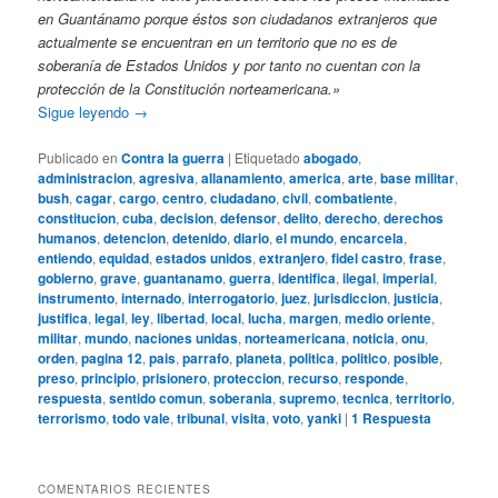
en Guantánamo porque éstos son ciudadanos extranjeros que
actualmente se encuentran en un territorio que no es de
soberanía de Estados Unidos y por tanto no cuentan con la
protección de la Constitución norteamericana.»
Sigue leyendo
→
Publicado en
Contra la guerra
|
Etiquetado
abogado
,
administracion
,
agresiva
,
allanamiento
,
america
,
arte
,
base militar
,
bush
,
cagar
,
cargo
,
centro
,
ciudadano
,
civil
,
combatiente
,
constitucion
,
cuba
,
decision
,
defensor
,
delito
,
derecho
,
derechos
humanos
,
detencion
,
detenido
,
diario
,
el mundo
,
encarcela
,
entiendo
,
equidad
,
estados unidos
,
extranjero
,
fidel castro
,
frase
,
gobierno
,
grave
,
guantanamo
,
guerra
,
identifica
,
ilegal
,
imperial
,
instrumento
,
internado
,
interrogatorio
,
juez
,
jurisdiccion
,
justicia
,
justifica
,
legal
,
ley
,
libertad
,
local
,
lucha
,
margen
,
medio oriente
,
militar
,
mundo
,
naciones unidas
,
norteamericana
,
noticia
,
onu
,
orden
,
pagina 12
,
pais
,
parrafo
,
planeta
,
politica
,
politico
,
posible
,
preso
,
principio
,
prisionero
,
proteccion
,
recurso
,
responde
,
respuesta
,
sentido comun
,
soberania
,
supremo
,
tecnica
,
territorio
,
terrorismo
,
todo vale
,
tribunal
,
visita
,
voto
,
yanki
|
1
Respuesta
COMENTARIOS RECIENTES