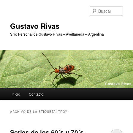
Ir
Ir
al
al
Busc
contenido
contenido
principal
secundario
Gustavo Rivas
Sitio Personal de Gustavo Rivas – Avellaneda – Argentina
Menú
Inicio
Contacto
principal
ARCHIVO DE LA ETIQUETA:
TROY
Series de los 60´s y 70´s