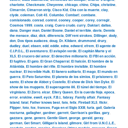
charlotte
,
Checkmate
,
Cheyenne
,
chicago
,
chino
,
Chips
,
christine
,
Cimarrón
,
Cimarron strip
,
Cisco Kid
,
Cita con la muerte
,
clay
,
clyde
,
coleman
,
Colt 45
,
Columbo
,
Combat!
,
combate
,
comisionado
,
conrad
,
control
,
cooney
,
cooper
,
corey
,
corregir
,
Cosmos 1999
,
costa
,
craig
,
Cuero crudo
,
curry
,
Daktari
,
dallas
,
dana
,
Danger man
,
Daniel Boone
,
Daniel el terrible
,
davis
,
Dennis
the menace
,
diaz
,
dick
,
diferencia
,
Diff’rent strokes
,
Dillinger
,
dody
,
don
,
Dos tipos audaces
,
doug
,
Dr. Kildare
,
drummond
,
drury
,
dudley
,
duel
,
ebsen
,
edd
,
eddie
,
edna
,
edward
,
efrem
,
El agente de
C.I.P.O.L.
,
El aventurero
,
El avispón verde
,
El capitán Marte y el
XL5
,
El crucero del amor
,
El detective millonario
,
El FBI en acción
,
El fugitivo
,
El gato
,
El Gran Chaparral
,
El halcón
,
El hombre de la
Atlántida
,
El hombre del rifle
,
El hombre invisible
,
El hombre
nuclear
,
El increíble Hulk
,
El llanero solitario
,
El mago
,
El mundo en
guerra
,
El Pato Saturnino
,
El planeta de los simios
,
El prisionero
,
El
santo
,
El show de Abbot y Costello
,
El show de Dick Van Dyke
,
El
show de los muppets
,
El superagente 86
,
El túnel del tiempo
,
El
virginiano
,
El Zorro
,
elcar
,
Ellery Queen
,
En la cuerda floja
,
epoca
,
error
,
erskine
,
ewell
,
eyck
,
F.B.I.
,
fabray
,
Family affair
,
Fantasy
island
,
fatal
,
Father knows best
,
fats
,
felix
,
Fireball XL5
,
flickr
,
Flipper
,
foto
,
fox
,
frances
,
Fuga en el Siglo XXIII
,
furia
,
gail
,
Galería
nocturna
,
gallagher
,
gardner
,
garrett
,
Garrison’s gorillas
,
gary
,
gazzara
,
gene
,
genero
,
Gentle Giant
,
george
,
gerald
,
geray
,
german
,
Get Smart
,
Gilligan’s island
,
gilmore
,
Girl from U.N.C.L.E.
,
goodwin
,
gordon
,
gracias
,
Granjero último modelo
,
grayson
,
Green