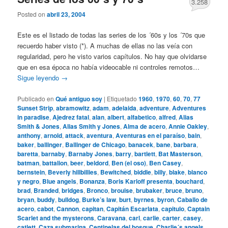
3.258
Posted on
abril 23, 2004
Este es el listado de todas las series de los ´60s y los ´70s que
recuerdo haber visto (*). A muchas de ellas no las veía con
regularidad, pero he visto varios capítulos. No hay que olvidarse
que en esa época no había videocable ni controles remotos…
Sigue leyendo
→
Publicado en
Qué antiguo soy
|
Etiquetado
1960
,
1970
,
60
,
70
,
77
Sunset Strip
,
abramowitz
,
adam
,
adelaida
,
adventure
,
Adventures
in paradise
,
Ajedrez fatal
,
alan
,
albert
,
alfabetico
,
alfred
,
Alias
Smith & Jones
,
Alias Smith y Jones
,
Alma de acero
,
Annie Oakley
,
anthony
,
arnold
,
attack
,
aventura
,
Aventuras en el paraíso
,
bain
,
baker
,
ballinger
,
Ballinger de Chicago
,
banacek
,
bane
,
barbara
,
baretta
,
barnaby
,
Barnaby Jones
,
barry
,
bartlett
,
Bat Masterson
,
batman
,
battalion
,
beer
,
beldord
,
Ben (el oso)
,
Ben Casey
,
bernstein
,
Beverly hillbillies
,
Bewitched
,
biddle
,
billy
,
blake
,
blanco
y negro
,
Blue angels
,
Bonanza
,
Boris Karloff presenta
,
bouchard
,
brad
,
Branded
,
bridges
,
Bronco
,
brouise
,
brubaker
,
bruce
,
bruno
,
bryan
,
buddy
,
bulldog
,
Burke’s law
,
burt
,
byrnes
,
byron
,
Caballo de
acero
,
cabot
,
Cannon
,
capitan
,
Capitán Escarlata
,
capitulo
,
Captain
Scarlet and the mysterons
,
Caravana
,
carl
,
carlie
,
carter
,
casey
,
catlett
,
Caza submarina
,
Centinelas del bosque
,
Charlie´s angels
,