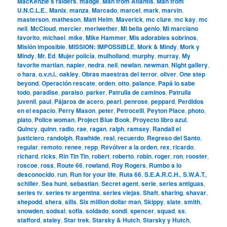
MacKenzie’s raiders
,
madge
,
Man from Atlantis
,
Man from
U.N.C.L.E.
,
Manix
,
manza
,
Marcado
,
marcel
,
mark
,
marvin
,
masterson
,
matheson
,
Matt Helm
,
Maverick
,
mc clure
,
mc kay
,
mc
neil
,
McCloud
,
mercier
,
meriwether
,
Mi bella genio
,
Mi marciano
favorito
,
michael
,
mike
,
Mike Hammer
,
Mis adorables sobrinos
,
Misión imposible
,
MISSION: IMPOSSIBLE
,
Mork & Mindy
,
Mork y
Mindy
,
Mr. Ed
,
Mujer policía
,
mulholland
,
murphy
,
murray
,
My
favorite martian
,
napier
,
nedra
,
neil
,
newlan
,
newman
,
Night gallery
,
o hara
,
o.v.n.i.
,
oakley
,
Obras maestras del terror
,
oliver
,
One step
beyond
,
Operación rescate
,
orden
,
otto
,
palance
,
Papá lo sabe
todo
,
paradise
,
paraiso
,
parker
,
Patrulla de caminos
,
Patrulla
juvenil
,
paul
,
Pájaros de acero
,
pearl
,
penrose
,
peppard
,
Perdidos
en el espacio
,
Perry Mason
,
peter
,
Petrocelli
,
Peyton Place
,
photo
,
plato
,
Police woman
,
Project Blue Book
,
Proyecto libro azul
,
Quincy
,
quinn
,
radio
,
rae
,
ragan
,
ralph
,
ramsey
,
Randall el
justiciero
,
randolph
,
Rawhide
,
real
,
recuerdo
,
Regreso del Santo
,
regular
,
remoto
,
renee
,
repp
,
Revólver a la orden
,
rex
,
ricardo
,
richard
,
ricks
,
Rin Tin Tin
,
robert
,
roberto
,
robin
,
roger
,
ron
,
rooster
,
roscoe
,
ross
,
Route 66
,
rowland
,
Roy Rogers
,
Rumbo a lo
desconocido
,
run
,
Run for your life
,
Ruta 66
,
S.E.A.R.C.H.
,
S.W.A.T.
,
schiller
,
Sea hunt
,
sebastian
,
Secret agent
,
serie
,
series antiguas
,
series tv
,
series tv argentina
,
series viejas
,
Shaft
,
sharing
,
shavar
,
shepodd
,
shera
,
sills
,
Six million dollar man
,
Skippy
,
slate
,
smith
,
snowden
,
sodsai
,
sofia
,
soldado
,
sondi
,
spencer
,
squad
,
ss
,
stafford
,
staley
,
Star trek
,
Starsky & Hutch
,
Starsky y Hutch
,