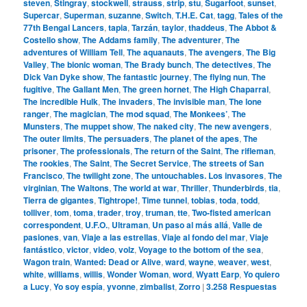
steven
,
Stingray
,
stockwell
,
strauss
,
strip
,
stu
,
Sugarfoot
,
sunset
,
Supercar
,
Superman
,
suzanne
,
Switch
,
T.H.E. Cat
,
tagg
,
Tales of the
77th Bengal Lancers
,
tapia
,
Tarzán
,
taylor
,
thaddeus
,
The Abbot &
Costello show
,
The Addams family
,
The adventurer
,
The
adventures of William Tell
,
The aquanauts
,
The avengers
,
The Big
Valley
,
The bionic woman
,
The Brady bunch
,
The detectives
,
The
Dick Van Dyke show
,
The fantastic journey
,
The flying nun
,
The
fugitive
,
The Gallant Men
,
The green hornet
,
The High Chaparral
,
The incredible Hulk
,
The invaders
,
The invisible man
,
The lone
ranger
,
The magician
,
The mod squad
,
The Monkees’
,
The
Munsters
,
The muppet show
,
The naked city
,
The new avengers
,
The outer limits
,
The persuaders
,
The planet of the apes
,
The
prisoner
,
The professionals
,
The return of the Saint
,
The rifleman
,
The rookies
,
The Saint
,
The Secret Service
,
The streets of San
Francisco
,
The twilight zone
,
The untouchables. Los invasores
,
The
virginian
,
The Waltons
,
The world at war
,
Thriller
,
Thunderbirds
,
tia
,
Tierra de gigantes
,
Tightrope!
,
Time tunnel
,
tobias
,
toda
,
todd
,
tolliver
,
tom
,
toma
,
trader
,
troy
,
truman
,
tte
,
Two-fisted american
correspondent
,
U.F.O.
,
Ultraman
,
Un paso al más allá
,
Valle de
pasiones
,
van
,
Viaje a las estrellas
,
Viaje al fondo del mar
,
Viaje
fantástico
,
victor
,
video
,
volz
,
Voyage to the bottom of the sea
,
Wagon train
,
Wanted: Dead or Alive
,
ward
,
wayne
,
weaver
,
west
,
white
,
williams
,
willis
,
Wonder Woman
,
word
,
Wyatt Earp
,
Yo quiero
a Lucy
,
Yo soy espía
,
yvonne
,
zimbalist
,
Zorro
|
3.258
Respuestas