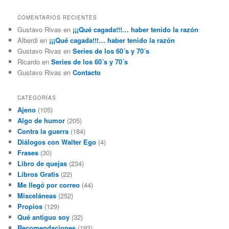
COMENTARIOS RECIENTES
Gustavo Rivas
en
¡¡¡Qué cagada!!!… haber tenido la razón
Alberdi
en
¡¡¡Qué cagada!!!… haber tenido la razón
Gustavo Rivas
en
Series de los 60´s y 70´s
Ricardo
en
Series de los 60´s y 70´s
Gustavo Rivas
en
Contacto
CATEGORÍAS
Ajeno
(105)
Algo de humor
(205)
Contra la guerra
(184)
Diálogos con Walter Ego
(4)
Frases
(30)
Libro de quejas
(234)
Libros Gratis
(22)
Me llegó por correo
(44)
Misceláneas
(252)
Propios
(129)
Qué antiguo soy
(32)
Recomendaciones
(193)