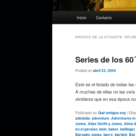
Menú
Inicio
Contacto
principal
ARCHIVO DE LA ETIQUETA:
HOLD
Series de los 60´
Posted on
abril 23, 2004
Este es el listado de todas las
A muchas de ellas no las veía 
olvidarse que en esa época n
Publicado en
Qué antiguo soy
|
Etiq
adelaida
,
adventure
,
Adventures in
Jones
,
Alias Smith y Jones
,
Alma d
en el paraíso
,
bain
,
baker
,
ballinger
Barnaby Jones
,
barry
,
bartlett
,
Bat