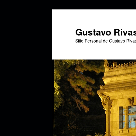
Ir
Ir
al
al
contenido
contenido
Gustavo Riva
principal
secundario
Sitio Personal de Gustavo Riva