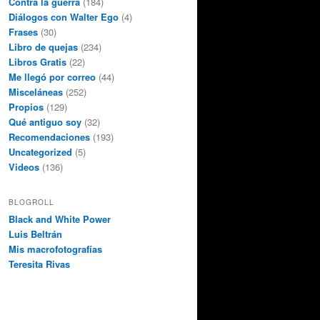
Contra la guerra
(184)
Diálogos con Walter Ego
(4)
Frases
(30)
Libro de quejas
(234)
Libros Gratis
(22)
Me llegó por correo
(44)
Misceláneas
(252)
Propios
(129)
Qué antiguo soy
(32)
Recomendaciones
(193)
Uncategorized
(5)
Videos
(136)
BLOGROLL
Black and White Power
Luis Beltrán
Mis macrofotografías
Teresita Rivas