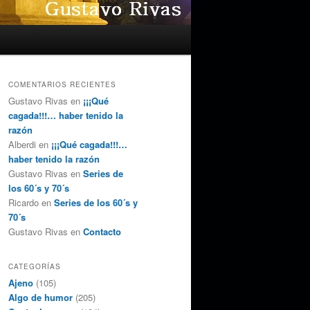
COMENTARIOS RECIENTES
Gustavo Rivas
en
¡¡¡Qué
cagada!!!… haber tenido la
razón
Alberdi
en
¡¡¡Qué cagada!!!…
haber tenido la razón
Gustavo Rivas
en
Series de
los 60´s y 70´s
Ricardo
en
Series de los 60´s y
70´s
Gustavo Rivas
en
Contacto
CATEGORÍAS
Ajeno
(105)
Algo de humor
(205)