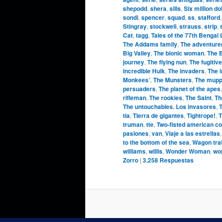
shepodd
,
shera
,
sills
,
Six million do
sondi
,
spencer
,
squad
,
ss
,
stafford
Stingray
,
stockwell
,
strauss
,
strip
,
Cat
,
tagg
,
Tales of the 77th Bengal
The Addams family
,
The adventure
Big Valley
,
The bionic woman
,
The 
journey
,
The flying nun
,
The fugitive
incredible Hulk
,
The invaders
,
The 
Monkees’
,
The Munsters
,
The mupp
persuaders
,
The planet of the apes
rifleman
,
The rookies
,
The Saint
,
Th
The untouchables. Los invasores
,
T
tia
,
Tierra de gigantes
,
Tightrope!
,
T
truman
,
tte
,
Two-fisted american c
pasiones
,
van
,
Viaje a las estrellas
to the bottom of the sea
,
Wagon tra
williams
,
willis
,
Wonder Woman
,
wo
Zorro
|
3.258
Respuestas