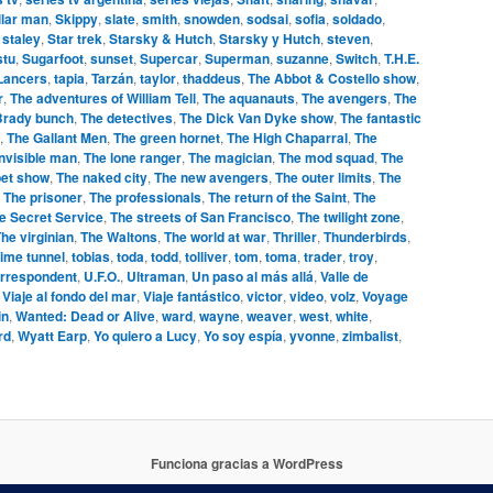
llar man
,
Skippy
,
slate
,
smith
,
snowden
,
sodsai
,
sofia
,
soldado
,
,
staley
,
Star trek
,
Starsky & Hutch
,
Starsky y Hutch
,
steven
,
stu
,
Sugarfoot
,
sunset
,
Supercar
,
Superman
,
suzanne
,
Switch
,
T.H.E.
 Lancers
,
tapia
,
Tarzán
,
taylor
,
thaddeus
,
The Abbot & Costello show
,
r
,
The adventures of William Tell
,
The aquanauts
,
The avengers
,
The
Brady bunch
,
The detectives
,
The Dick Van Dyke show
,
The fantastic
,
The Gallant Men
,
The green hornet
,
The High Chaparral
,
The
invisible man
,
The lone ranger
,
The magician
,
The mod squad
,
The
et show
,
The naked city
,
The new avengers
,
The outer limits
,
The
,
The prisoner
,
The professionals
,
The return of the Saint
,
The
e Secret Service
,
The streets of San Francisco
,
The twilight zone
,
he virginian
,
The Waltons
,
The world at war
,
Thriller
,
Thunderbirds
,
ime tunnel
,
tobias
,
toda
,
todd
,
tolliver
,
tom
,
toma
,
trader
,
troy
,
orrespondent
,
U.F.O.
,
Ultraman
,
Un paso al más allá
,
Valle de
,
Viaje al fondo del mar
,
Viaje fantástico
,
victor
,
video
,
volz
,
Voyage
in
,
Wanted: Dead or Alive
,
ward
,
wayne
,
weaver
,
west
,
white
,
rd
,
Wyatt Earp
,
Yo quiero a Lucy
,
Yo soy espía
,
yvonne
,
zimbalist
,
Funciona gracias a WordPress