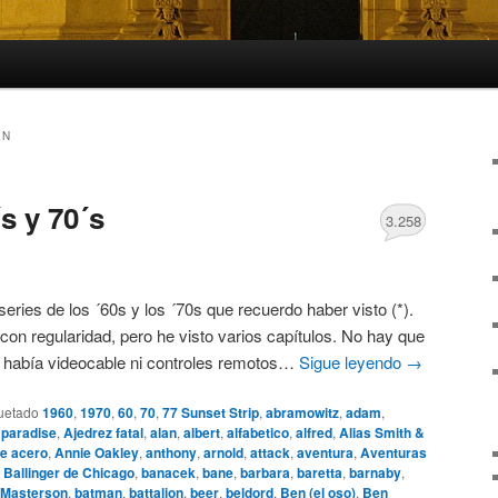
EN
s y 70´s
3.258
 series de los ´60s y los ´70s que recuerdo haber visto (*).
con regularidad, pero he visto varios capítulos. No hay que
o había videocable ni controles remotos…
Sigue leyendo
→
uetado
1960
,
1970
,
60
,
70
,
77 Sunset Strip
,
abramowitz
,
adam
,
 paradise
,
Ajedrez fatal
,
alan
,
albert
,
alfabetico
,
alfred
,
Alias Smith &
e acero
,
Annie Oakley
,
anthony
,
arnold
,
attack
,
aventura
,
Aventuras
,
Ballinger de Chicago
,
banacek
,
bane
,
barbara
,
baretta
,
barnaby
,
 Masterson
,
batman
,
battalion
,
beer
,
beldord
,
Ben (el oso)
,
Ben