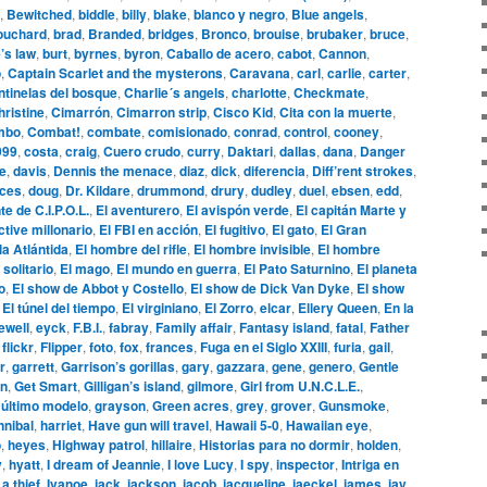
,
Bewitched
,
biddle
,
billy
,
blake
,
blanco y negro
,
Blue angels
,
ouchard
,
brad
,
Branded
,
bridges
,
Bronco
,
brouise
,
brubaker
,
bruce
,
’s law
,
burt
,
byrnes
,
byron
,
Caballo de acero
,
cabot
,
Cannon
,
o
,
Captain Scarlet and the mysterons
,
Caravana
,
carl
,
carlie
,
carter
,
tinelas del bosque
,
Charlie´s angels
,
charlotte
,
Checkmate
,
hristine
,
Cimarrón
,
Cimarron strip
,
Cisco Kid
,
Cita con la muerte
,
mbo
,
Combat!
,
combate
,
comisionado
,
conrad
,
control
,
cooney
,
999
,
costa
,
craig
,
Cuero crudo
,
curry
,
Daktari
,
dallas
,
dana
,
Danger
le
,
davis
,
Dennis the menace
,
diaz
,
dick
,
diferencia
,
Diff’rent strokes
,
aces
,
doug
,
Dr. Kildare
,
drummond
,
drury
,
dudley
,
duel
,
ebsen
,
edd
,
te de C.I.P.O.L.
,
El aventurero
,
El avispón verde
,
El capitán Marte y
ctive millonario
,
El FBI en acción
,
El fugitivo
,
El gato
,
El Gran
la Atlántida
,
El hombre del rifle
,
El hombre invisible
,
El hombre
 solitario
,
El mago
,
El mundo en guerra
,
El Pato Saturnino
,
El planeta
o
,
El show de Abbot y Costello
,
El show de Dick Van Dyke
,
El show
,
El túnel del tiempo
,
El virginiano
,
El Zorro
,
elcar
,
Ellery Queen
,
En la
ewell
,
eyck
,
F.B.I.
,
fabray
,
Family affair
,
Fantasy island
,
fatal
,
Father
,
flickr
,
Flipper
,
foto
,
fox
,
frances
,
Fuga en el Siglo XXIII
,
furia
,
gail
,
r
,
garrett
,
Garrison’s gorillas
,
gary
,
gazzara
,
gene
,
genero
,
Gentle
n
,
Get Smart
,
Gilligan’s island
,
gilmore
,
Girl from U.N.C.L.E.
,
 último modelo
,
grayson
,
Green acres
,
grey
,
grover
,
Gunsmoke
,
nnibal
,
harriet
,
Have gun will travel
,
Hawaii 5-0
,
Hawaiian eye
,
o
,
heyes
,
Highway patrol
,
hillaire
,
Historias para no dormir
,
holden
,
y
,
hyatt
,
I dream of Jeannie
,
I love Lucy
,
I spy
,
inspector
,
Intriga en
 a thief
,
Ivanoe
,
jack
,
jackson
,
jacob
,
jacqueline
,
jaeckel
,
james
,
jay
,