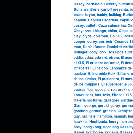
Casey
,
bernstein
,
Beverly hillbillies
Bonanza
,
Boris Karloff presenta
,
b
bruno
,
bryan
,
buddy
,
bulldog
,
Burke
capitan
,
Capitán Escarlata
,
capitul
casey
,
catlett
,
Caza submarina
,
Cen
Cheyenne
,
chicago
,
chino
,
Chips
,
c
clay
,
clyde
,
coleman
,
Colt 45
,
Colu
cooper
,
corey
,
corregir
,
Cosmos 1
man
,
Daniel Boone
,
Daniel el terrib
Dillinger
,
dody
,
don
,
Dos tipos aud
eddie
,
edna
,
edward
,
efrem
,
El agen
el XL5
,
El crucero del amor
,
El dete
Chaparral
,
El halcón
,
El hombre de 
nuclear
,
El increíble Hulk
,
El llanero
de los simios
,
El prisionero
,
El sant
de los muppets
,
El superagente 86
cuerda floja
,
epoca
,
error
,
erskine
,
knows best
,
fats
,
felix
,
Fireball XL5
Galería nocturna
,
gallagher
,
gardne
Giant
,
george
,
gerald
,
geray
,
germa
goodwin
,
gordon
,
gracias
,
Granjero
guy
,
hal
,
hale
,
hamilton
,
hannah
,
ha
hawkins
,
Hechizada
,
henry
,
herrer
holly
,
hong kong
,
Hopalong Cassid
Hawai
,
Iron horse
,
Ironside
,
It takes