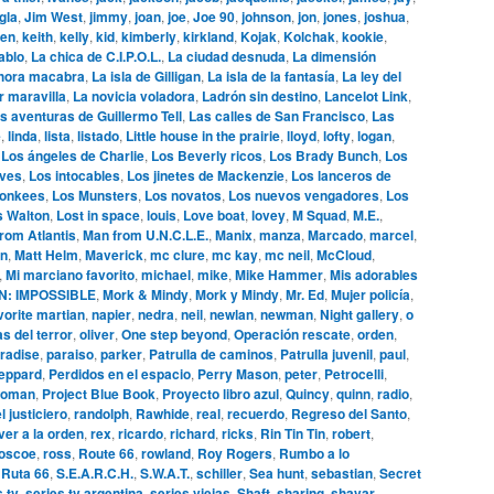
gla
,
Jim West
,
jimmy
,
joan
,
joe
,
Joe 90
,
johnson
,
jon
,
jones
,
joshua
,
en
,
keith
,
kelly
,
kid
,
kimberly
,
kirkland
,
Kojak
,
Kolchak
,
kookie
,
ablo
,
La chica de C.I.P.O.L.
,
La ciudad desnuda
,
La dimensión
hora macabra
,
La isla de Gilligan
,
La isla de la fantasía
,
La ley del
r maravilla
,
La novicia voladora
,
Ladrón sin destino
,
Lancelot Link
,
s aventuras de Guillermo Tell
,
Las calles de San Francisco
,
Las
e
,
linda
,
lista
,
listado
,
Little house in the prairie
,
lloyd
,
lofty
,
logan
,
,
Los ángeles de Charlie
,
Los Beverly ricos
,
Los Brady Bunch
,
Los
ives
,
Los intocables
,
Los jinetes de Mackenzie
,
Los lanceros de
onkees
,
Los Munsters
,
Los novatos
,
Los nuevos vengadores
,
Los
s Walton
,
Lost in space
,
louis
,
Love boat
,
lovey
,
M Squad
,
M.E.
,
rom Atlantis
,
Man from U.N.C.L.E.
,
Manix
,
manza
,
Marcado
,
marcel
,
n
,
Matt Helm
,
Maverick
,
mc clure
,
mc kay
,
mc neil
,
McCloud
,
,
Mi marciano favorito
,
michael
,
mike
,
Mike Hammer
,
Mis adorables
N: IMPOSSIBLE
,
Mork & Mindy
,
Mork y Mindy
,
Mr. Ed
,
Mujer policía
,
vorite martian
,
napier
,
nedra
,
neil
,
newlan
,
newman
,
Night gallery
,
o
s del terror
,
oliver
,
One step beyond
,
Operación rescate
,
orden
,
radise
,
paraiso
,
parker
,
Patrulla de caminos
,
Patrulla juvenil
,
paul
,
eppard
,
Perdidos en el espacio
,
Perry Mason
,
peter
,
Petrocelli
,
woman
,
Project Blue Book
,
Proyecto libro azul
,
Quincy
,
quinn
,
radio
,
l justiciero
,
randolph
,
Rawhide
,
real
,
recuerdo
,
Regreso del Santo
,
ver a la orden
,
rex
,
ricardo
,
richard
,
ricks
,
Rin Tin Tin
,
robert
,
oscoe
,
ross
,
Route 66
,
rowland
,
Roy Rogers
,
Rumbo a lo
,
Ruta 66
,
S.E.A.R.C.H.
,
S.W.A.T.
,
schiller
,
Sea hunt
,
sebastian
,
Secret
s tv
,
series tv argentina
,
series viejas
,
Shaft
,
sharing
,
shavar
,