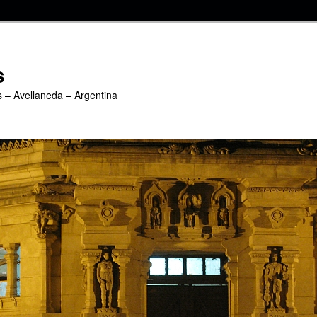
s
s – Avellaneda – Argentina