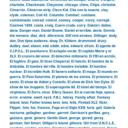
charlotte
,
Checkmate
,
Cheyenne
,
chicago
,
chino
,
Chips
,
christine
,
Cimarrón
,
Cimarron strip
,
Cisco Kid
,
Cita con la muerte
,
clay
,
clyde
,
coleman
,
Colt 45
,
Columbo
,
Combat!
,
combate
,
comisionado
,
conrad
,
control
,
cooney
,
cooper
,
corey
,
corregir
,
Cosmos 1999
,
costa
,
craig
,
Cuero crudo
,
curry
,
Daktari
,
dallas
,
dana
,
Danger man
,
Daniel Boone
,
Daniel el terrible
,
davis
,
Dennis
the menace
,
diaz
,
dick
,
diferencia
,
Diff’rent strokes
,
Dillinger
,
dody
,
don
,
Dos tipos audaces
,
doug
,
Dr. Kildare
,
drummond
,
drury
,
dudley
,
duel
,
ebsen
,
edd
,
eddie
,
edna
,
edward
,
efrem
,
El agente de
C.I.P.O.L.
,
El aventurero
,
El avispón verde
,
El capitán Marte y el
XL5
,
El crucero del amor
,
El detective millonario
,
El FBI en acción
,
El fugitivo
,
El gato
,
El Gran Chaparral
,
El halcón
,
El hombre de la
Atlántida
,
El hombre del rifle
,
El hombre invisible
,
El hombre
nuclear
,
El increíble Hulk
,
El llanero solitario
,
El mago
,
El mundo en
guerra
,
El Pato Saturnino
,
El planeta de los simios
,
El prisionero
,
El
santo
,
El show de Abbot y Costello
,
El show de Dick Van Dyke
,
El
show de los muppets
,
El superagente 86
,
El túnel del tiempo
,
El
virginiano
,
El Zorro
,
elcar
,
Ellery Queen
,
En la cuerda floja
,
epoca
,
error
,
erskine
,
ewell
,
eyck
,
F.B.I.
,
fabray
,
Family affair
,
Fantasy
island
,
fatal
,
Father knows best
,
fats
,
felix
,
Fireball XL5
,
flickr
,
Flipper
,
foto
,
fox
,
frances
,
Fuga en el Siglo XXIII
,
furia
,
gail
,
Galería
nocturna
,
gallagher
,
gardner
,
garrett
,
Garrison’s gorillas
,
gary
,
gazzara
,
gene
,
genero
,
Gentle Giant
,
george
,
gerald
,
geray
,
german
,
Get Smart
,
Gilligan’s island
,
gilmore
,
Girl from U.N.C.L.E.
,
goodwin
,
gordon
,
gracias
,
Granjero último modelo
,
grayson
,
Green