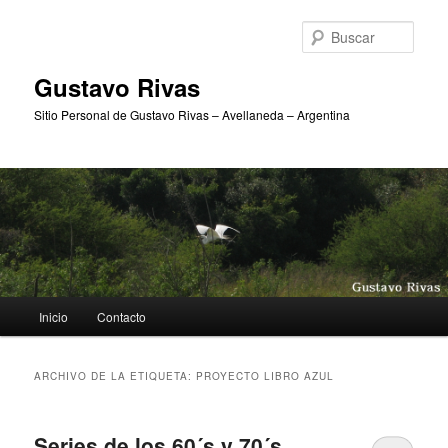
Ir
Ir
al
al
Busc
contenido
contenido
principal
secundario
Gustavo Rivas
Sitio Personal de Gustavo Rivas – Avellaneda – Argentina
Menú
Inicio
Contacto
principal
ARCHIVO DE LA ETIQUETA:
PROYECTO LIBRO AZUL
Series de los 60´s y 70´s