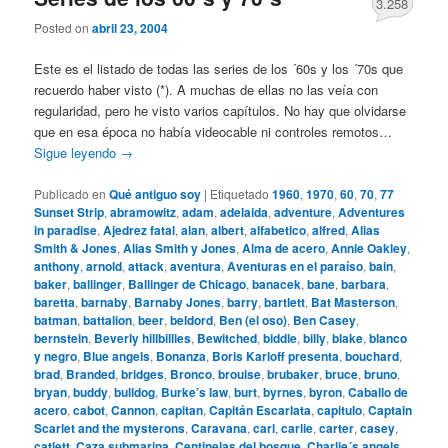
3.258
Posted on
abril 23, 2004
Este es el listado de todas las series de los ´60s y los ´70s que
recuerdo haber visto (*). A muchas de ellas no las veía con
regularidad, pero he visto varios capítulos. No hay que olvidarse
que en esa época no había videocable ni controles remotos…
Sigue leyendo
→
Publicado en
Qué antiguo soy
|
Etiquetado
1960
,
1970
,
60
,
70
,
77
Sunset Strip
,
abramowitz
,
adam
,
adelaida
,
adventure
,
Adventures
in paradise
,
Ajedrez fatal
,
alan
,
albert
,
alfabetico
,
alfred
,
Alias
Smith & Jones
,
Alias Smith y Jones
,
Alma de acero
,
Annie Oakley
,
anthony
,
arnold
,
attack
,
aventura
,
Aventuras en el paraíso
,
bain
,
baker
,
ballinger
,
Ballinger de Chicago
,
banacek
,
bane
,
barbara
,
baretta
,
barnaby
,
Barnaby Jones
,
barry
,
bartlett
,
Bat Masterson
,
batman
,
battalion
,
beer
,
beldord
,
Ben (el oso)
,
Ben Casey
,
bernstein
,
Beverly hillbillies
,
Bewitched
,
biddle
,
billy
,
blake
,
blanco
y negro
,
Blue angels
,
Bonanza
,
Boris Karloff presenta
,
bouchard
,
brad
,
Branded
,
bridges
,
Bronco
,
brouise
,
brubaker
,
bruce
,
bruno
,
bryan
,
buddy
,
bulldog
,
Burke’s law
,
burt
,
byrnes
,
byron
,
Caballo de
acero
,
cabot
,
Cannon
,
capitan
,
Capitán Escarlata
,
capitulo
,
Captain
Scarlet and the mysterons
,
Caravana
,
carl
,
carlie
,
carter
,
casey
,
catlett
,
Caza submarina
,
Centinelas del bosque
,
Charlie´s angels
,