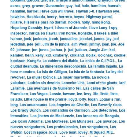
acres
,
grey
,
grover
,
Gunsmoke
,
guy
,
hal
,
hale
,
hamilton
,
hannah
,
hannibal
,
harriet
,
Have gun will travel
,
Hawaii 5-0
,
Hawaiian eye
,
hawkins
,
Hechizada
,
henry
,
herrero
,
heyes
,
Highway patrol
,
hillaire
,
Historias para no dormir
,
holden
,
holly
,
hong kong
,
Hopalong Cassidy
,
hyatt
,
I dream of Jeannie
,
I love Lucy
,
I spy
,
inspector
,
Intriga en Hawai
,
Iron horse
,
Ironside
,
It takes a thief
,
Ivanoe
,
jack
,
jackson
,
jacob
,
jacqueline
,
jaeckel
,
james
,
jay
,
jed
,
jedediah
,
jefe
,
jeff
,
Jim de la jungla
,
Jim West
,
jimmy
,
joan
,
joe
,
Joe
90
,
johnson
,
jon
,
jones
,
joshua
,
jr
,
jud
,
judson
,
Jungle Jim
,
kai
,
kamien
,
keith
,
kelly
,
kid
,
kimberly
,
kirkland
,
Kojak
,
Kolchak
,
kookie
,
kookson
,
Kung fu
,
La caldera del diablo
,
La chica de C.I.P.O.L.
,
La
ciudad desnuda
,
La dimensión desconocida
,
La familia Ingalls
,
La
hora macabra
,
La isla de Gilligan
,
La isla de la fantasía
,
La ley del
revolver
,
La mujer biónica
,
La mujer maravilla
,
La novicia
voladora
,
Ladrón sin destino
,
Lancelot Link
,
Land of the giants
,
lani
,
Laramie
,
Las aventuras de Guillermo Tell
,
Las calles de San
Francisco
,
Las Vegas
,
Lassie
,
lawson
,
lee
,
levy
,
life
,
linda
,
lista
,
listado
,
Little house in the prairie
,
lloyd
,
lofty
,
logan
,
Logan´s run
,
long
,
Los acuanautas
,
Los ángeles de Charlie
,
Los Beverly ricos
,
Los Brady Bunch
,
Los comandos de Garrison
,
Los detectives
,
Los
intocables
,
Los jinetes de Mackenzie
,
Los lanceros de Bengala
,
Los locos Addams
,
Los Monkees
,
Los Munsters
,
Los novatos
,
Los
nuevos vengadores
,
Los profesionales
,
Los vengadores
,
Los
Walton
,
Lost in space
,
louis
,
Love boat
,
lovey
,
M Squad
,
M.E.
,