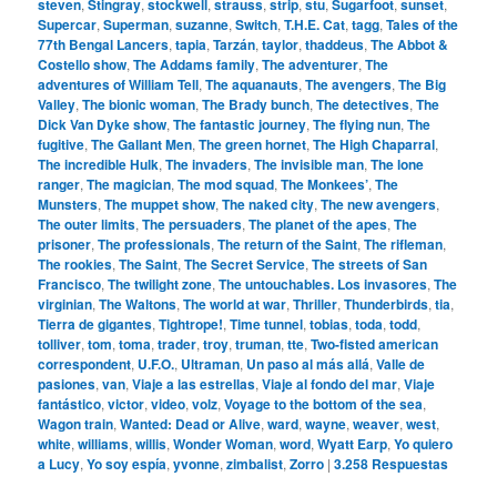
steven
,
Stingray
,
stockwell
,
strauss
,
strip
,
stu
,
Sugarfoot
,
sunset
,
Supercar
,
Superman
,
suzanne
,
Switch
,
T.H.E. Cat
,
tagg
,
Tales of the
77th Bengal Lancers
,
tapia
,
Tarzán
,
taylor
,
thaddeus
,
The Abbot &
Costello show
,
The Addams family
,
The adventurer
,
The
adventures of William Tell
,
The aquanauts
,
The avengers
,
The Big
Valley
,
The bionic woman
,
The Brady bunch
,
The detectives
,
The
Dick Van Dyke show
,
The fantastic journey
,
The flying nun
,
The
fugitive
,
The Gallant Men
,
The green hornet
,
The High Chaparral
,
The incredible Hulk
,
The invaders
,
The invisible man
,
The lone
ranger
,
The magician
,
The mod squad
,
The Monkees’
,
The
Munsters
,
The muppet show
,
The naked city
,
The new avengers
,
The outer limits
,
The persuaders
,
The planet of the apes
,
The
prisoner
,
The professionals
,
The return of the Saint
,
The rifleman
,
The rookies
,
The Saint
,
The Secret Service
,
The streets of San
Francisco
,
The twilight zone
,
The untouchables. Los invasores
,
The
virginian
,
The Waltons
,
The world at war
,
Thriller
,
Thunderbirds
,
tia
,
Tierra de gigantes
,
Tightrope!
,
Time tunnel
,
tobias
,
toda
,
todd
,
tolliver
,
tom
,
toma
,
trader
,
troy
,
truman
,
tte
,
Two-fisted american
correspondent
,
U.F.O.
,
Ultraman
,
Un paso al más allá
,
Valle de
pasiones
,
van
,
Viaje a las estrellas
,
Viaje al fondo del mar
,
Viaje
fantástico
,
victor
,
video
,
volz
,
Voyage to the bottom of the sea
,
Wagon train
,
Wanted: Dead or Alive
,
ward
,
wayne
,
weaver
,
west
,
white
,
williams
,
willis
,
Wonder Woman
,
word
,
Wyatt Earp
,
Yo quiero
a Lucy
,
Yo soy espía
,
yvonne
,
zimbalist
,
Zorro
|
3.258
Respuestas