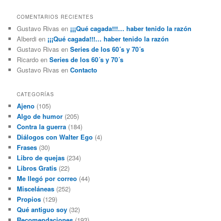
COMENTARIOS RECIENTES
Gustavo Rivas
en
¡¡¡Qué cagada!!!… haber tenido la razón
Alberdi
en
¡¡¡Qué cagada!!!… haber tenido la razón
Gustavo Rivas
en
Series de los 60´s y 70´s
Ricardo
en
Series de los 60´s y 70´s
Gustavo Rivas
en
Contacto
CATEGORÍAS
Ajeno
(105)
Algo de humor
(205)
Contra la guerra
(184)
Diálogos con Walter Ego
(4)
Frases
(30)
Libro de quejas
(234)
Libros Gratis
(22)
Me llegó por correo
(44)
Misceláneas
(252)
Propios
(129)
Qué antiguo soy
(32)
Recomendaciones
(193)