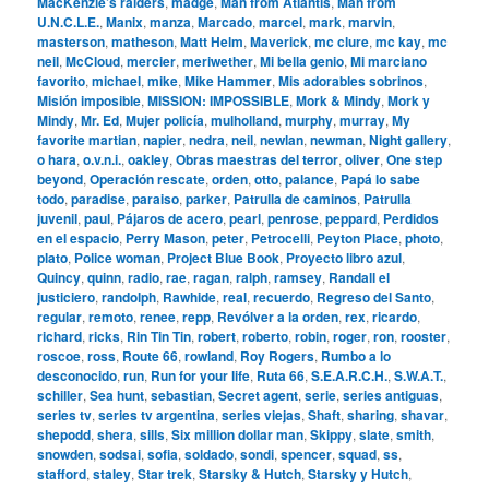
MacKenzie’s raiders
,
madge
,
Man from Atlantis
,
Man from
U.N.C.L.E.
,
Manix
,
manza
,
Marcado
,
marcel
,
mark
,
marvin
,
masterson
,
matheson
,
Matt Helm
,
Maverick
,
mc clure
,
mc kay
,
mc
neil
,
McCloud
,
mercier
,
meriwether
,
Mi bella genio
,
Mi marciano
favorito
,
michael
,
mike
,
Mike Hammer
,
Mis adorables sobrinos
,
Misión imposible
,
MISSION: IMPOSSIBLE
,
Mork & Mindy
,
Mork y
Mindy
,
Mr. Ed
,
Mujer policía
,
mulholland
,
murphy
,
murray
,
My
favorite martian
,
napier
,
nedra
,
neil
,
newlan
,
newman
,
Night gallery
,
o hara
,
o.v.n.i.
,
oakley
,
Obras maestras del terror
,
oliver
,
One step
beyond
,
Operación rescate
,
orden
,
otto
,
palance
,
Papá lo sabe
todo
,
paradise
,
paraiso
,
parker
,
Patrulla de caminos
,
Patrulla
juvenil
,
paul
,
Pájaros de acero
,
pearl
,
penrose
,
peppard
,
Perdidos
en el espacio
,
Perry Mason
,
peter
,
Petrocelli
,
Peyton Place
,
photo
,
plato
,
Police woman
,
Project Blue Book
,
Proyecto libro azul
,
Quincy
,
quinn
,
radio
,
rae
,
ragan
,
ralph
,
ramsey
,
Randall el
justiciero
,
randolph
,
Rawhide
,
real
,
recuerdo
,
Regreso del Santo
,
regular
,
remoto
,
renee
,
repp
,
Revólver a la orden
,
rex
,
ricardo
,
richard
,
ricks
,
Rin Tin Tin
,
robert
,
roberto
,
robin
,
roger
,
ron
,
rooster
,
roscoe
,
ross
,
Route 66
,
rowland
,
Roy Rogers
,
Rumbo a lo
desconocido
,
run
,
Run for your life
,
Ruta 66
,
S.E.A.R.C.H.
,
S.W.A.T.
,
schiller
,
Sea hunt
,
sebastian
,
Secret agent
,
serie
,
series antiguas
,
series tv
,
series tv argentina
,
series viejas
,
Shaft
,
sharing
,
shavar
,
shepodd
,
shera
,
sills
,
Six million dollar man
,
Skippy
,
slate
,
smith
,
snowden
,
sodsai
,
sofia
,
soldado
,
sondi
,
spencer
,
squad
,
ss
,
stafford
,
staley
,
Star trek
,
Starsky & Hutch
,
Starsky y Hutch
,