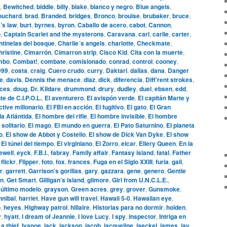
,
Bewitched
,
biddle
,
billy
,
blake
,
blanco y negro
,
Blue angels
,
ouchard
,
brad
,
Branded
,
bridges
,
Bronco
,
brouise
,
brubaker
,
bruce
,
’s law
,
burt
,
byrnes
,
byron
,
Caballo de acero
,
cabot
,
Cannon
,
o
,
Captain Scarlet and the mysterons
,
Caravana
,
carl
,
carlie
,
carter
,
tinelas del bosque
,
Charlie´s angels
,
charlotte
,
Checkmate
,
hristine
,
Cimarrón
,
Cimarron strip
,
Cisco Kid
,
Cita con la muerte
,
mbo
,
Combat!
,
combate
,
comisionado
,
conrad
,
control
,
cooney
,
999
,
costa
,
craig
,
Cuero crudo
,
curry
,
Daktari
,
dallas
,
dana
,
Danger
le
,
davis
,
Dennis the menace
,
diaz
,
dick
,
diferencia
,
Diff’rent strokes
,
aces
,
doug
,
Dr. Kildare
,
drummond
,
drury
,
dudley
,
duel
,
ebsen
,
edd
,
te de C.I.P.O.L.
,
El aventurero
,
El avispón verde
,
El capitán Marte y
ctive millonario
,
El FBI en acción
,
El fugitivo
,
El gato
,
El Gran
la Atlántida
,
El hombre del rifle
,
El hombre invisible
,
El hombre
 solitario
,
El mago
,
El mundo en guerra
,
El Pato Saturnino
,
El planeta
o
,
El show de Abbot y Costello
,
El show de Dick Van Dyke
,
El show
,
El túnel del tiempo
,
El virginiano
,
El Zorro
,
elcar
,
Ellery Queen
,
En la
ewell
,
eyck
,
F.B.I.
,
fabray
,
Family affair
,
Fantasy island
,
fatal
,
Father
,
flickr
,
Flipper
,
foto
,
fox
,
frances
,
Fuga en el Siglo XXIII
,
furia
,
gail
,
r
,
garrett
,
Garrison’s gorillas
,
gary
,
gazzara
,
gene
,
genero
,
Gentle
n
,
Get Smart
,
Gilligan’s island
,
gilmore
,
Girl from U.N.C.L.E.
,
 último modelo
,
grayson
,
Green acres
,
grey
,
grover
,
Gunsmoke
,
nnibal
,
harriet
,
Have gun will travel
,
Hawaii 5-0
,
Hawaiian eye
,
o
,
heyes
,
Highway patrol
,
hillaire
,
Historias para no dormir
,
holden
,
y
,
hyatt
,
I dream of Jeannie
,
I love Lucy
,
I spy
,
inspector
,
Intriga en
 a thief
,
Ivanoe
,
jack
,
jackson
,
jacob
,
jacqueline
,
jaeckel
,
james
,
jay
,