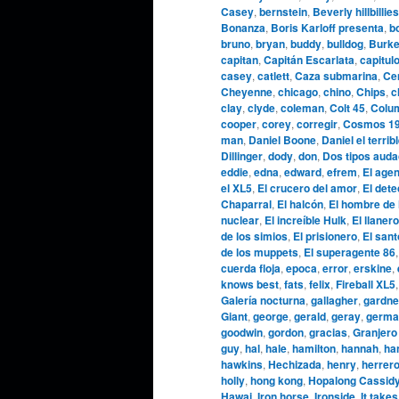
Casey
,
bernstein
,
Beverly hillbillies
Bonanza
,
Boris Karloff presenta
,
b
bruno
,
bryan
,
buddy
,
bulldog
,
Burke
capitan
,
Capitán Escarlata
,
capitul
casey
,
catlett
,
Caza submarina
,
Cen
Cheyenne
,
chicago
,
chino
,
Chips
,
c
clay
,
clyde
,
coleman
,
Colt 45
,
Colu
cooper
,
corey
,
corregir
,
Cosmos 1
man
,
Daniel Boone
,
Daniel el terrib
Dillinger
,
dody
,
don
,
Dos tipos aud
eddie
,
edna
,
edward
,
efrem
,
El agen
el XL5
,
El crucero del amor
,
El dete
Chaparral
,
El halcón
,
El hombre de 
nuclear
,
El increíble Hulk
,
El llanero
de los simios
,
El prisionero
,
El sant
de los muppets
,
El superagente 86
cuerda floja
,
epoca
,
error
,
erskine
,
knows best
,
fats
,
felix
,
Fireball XL5
Galería nocturna
,
gallagher
,
gardne
Giant
,
george
,
gerald
,
geray
,
germa
goodwin
,
gordon
,
gracias
,
Granjero
guy
,
hal
,
hale
,
hamilton
,
hannah
,
ha
hawkins
,
Hechizada
,
henry
,
herrer
holly
,
hong kong
,
Hopalong Cassid
Hawai
,
Iron horse
,
Ironside
,
It takes