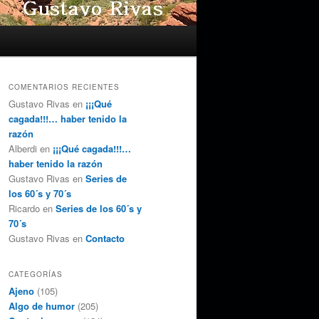
COMENTARIOS RECIENTES
Gustavo Rivas
en
¡¡¡Qué
cagada!!!… haber tenido la
razón
Alberdi
en
¡¡¡Qué cagada!!!…
haber tenido la razón
Gustavo Rivas
en
Series de
los 60´s y 70´s
Ricardo
en
Series de los 60´s y
70´s
Gustavo Rivas
en
Contacto
CATEGORÍAS
Ajeno
(105)
Algo de humor
(205)