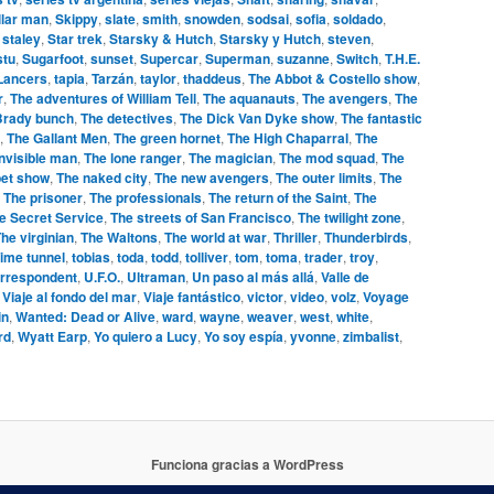
llar man
,
Skippy
,
slate
,
smith
,
snowden
,
sodsai
,
sofia
,
soldado
,
,
staley
,
Star trek
,
Starsky & Hutch
,
Starsky y Hutch
,
steven
,
stu
,
Sugarfoot
,
sunset
,
Supercar
,
Superman
,
suzanne
,
Switch
,
T.H.E.
 Lancers
,
tapia
,
Tarzán
,
taylor
,
thaddeus
,
The Abbot & Costello show
,
r
,
The adventures of William Tell
,
The aquanauts
,
The avengers
,
The
Brady bunch
,
The detectives
,
The Dick Van Dyke show
,
The fantastic
,
The Gallant Men
,
The green hornet
,
The High Chaparral
,
The
invisible man
,
The lone ranger
,
The magician
,
The mod squad
,
The
et show
,
The naked city
,
The new avengers
,
The outer limits
,
The
,
The prisoner
,
The professionals
,
The return of the Saint
,
The
e Secret Service
,
The streets of San Francisco
,
The twilight zone
,
he virginian
,
The Waltons
,
The world at war
,
Thriller
,
Thunderbirds
,
ime tunnel
,
tobias
,
toda
,
todd
,
tolliver
,
tom
,
toma
,
trader
,
troy
,
orrespondent
,
U.F.O.
,
Ultraman
,
Un paso al más allá
,
Valle de
,
Viaje al fondo del mar
,
Viaje fantástico
,
victor
,
video
,
volz
,
Voyage
in
,
Wanted: Dead or Alive
,
ward
,
wayne
,
weaver
,
west
,
white
,
rd
,
Wyatt Earp
,
Yo quiero a Lucy
,
Yo soy espía
,
yvonne
,
zimbalist
,
Funciona gracias a WordPress