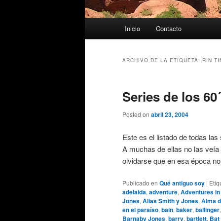
Menú
Inicio
Contacto
principal
ARCHIVO DE LA ETIQUETA:
RIN TI
Series de los 60´
Posted on
abril 23, 2004
Este es el listado de todas las
A muchas de ellas no las veía 
olvidarse que en esa época n
Publicado en
Qué antiguo soy
|
Etiq
adelaida
,
adventure
,
Adventures in
Jones
,
Alias Smith y Jones
,
Alma d
en el paraíso
,
bain
,
baker
,
ballinger
Barnaby Jones
,
barry
,
bartlett
,
Bat