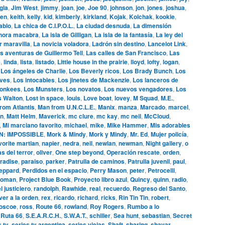
gla
,
Jim West
,
jimmy
,
joan
,
joe
,
Joe 90
,
johnson
,
jon
,
jones
,
joshua
,
en
,
keith
,
kelly
,
kid
,
kimberly
,
kirkland
,
Kojak
,
Kolchak
,
kookie
,
ablo
,
La chica de C.I.P.O.L.
,
La ciudad desnuda
,
La dimensión
hora macabra
,
La isla de Gilligan
,
La isla de la fantasía
,
La ley del
r maravilla
,
La novicia voladora
,
Ladrón sin destino
,
Lancelot Link
,
s aventuras de Guillermo Tell
,
Las calles de San Francisco
,
Las
e
,
linda
,
lista
,
listado
,
Little house in the prairie
,
lloyd
,
lofty
,
logan
,
,
Los ángeles de Charlie
,
Los Beverly ricos
,
Los Brady Bunch
,
Los
ives
,
Los intocables
,
Los jinetes de Mackenzie
,
Los lanceros de
onkees
,
Los Munsters
,
Los novatos
,
Los nuevos vengadores
,
Los
s Walton
,
Lost in space
,
louis
,
Love boat
,
lovey
,
M Squad
,
M.E.
,
rom Atlantis
,
Man from U.N.C.L.E.
,
Manix
,
manza
,
Marcado
,
marcel
,
n
,
Matt Helm
,
Maverick
,
mc clure
,
mc kay
,
mc neil
,
McCloud
,
,
Mi marciano favorito
,
michael
,
mike
,
Mike Hammer
,
Mis adorables
N: IMPOSSIBLE
,
Mork & Mindy
,
Mork y Mindy
,
Mr. Ed
,
Mujer policía
,
vorite martian
,
napier
,
nedra
,
neil
,
newlan
,
newman
,
Night gallery
,
o
s del terror
,
oliver
,
One step beyond
,
Operación rescate
,
orden
,
radise
,
paraiso
,
parker
,
Patrulla de caminos
,
Patrulla juvenil
,
paul
,
eppard
,
Perdidos en el espacio
,
Perry Mason
,
peter
,
Petrocelli
,
woman
,
Project Blue Book
,
Proyecto libro azul
,
Quincy
,
quinn
,
radio
,
l justiciero
,
randolph
,
Rawhide
,
real
,
recuerdo
,
Regreso del Santo
,
ver a la orden
,
rex
,
ricardo
,
richard
,
ricks
,
Rin Tin Tin
,
robert
,
oscoe
,
ross
,
Route 66
,
rowland
,
Roy Rogers
,
Rumbo a lo
,
Ruta 66
,
S.E.A.R.C.H.
,
S.W.A.T.
,
schiller
,
Sea hunt
,
sebastian
,
Secret
s tv
,
series tv argentina
,
series viejas
,
Shaft
,
sharing
,
shavar
,