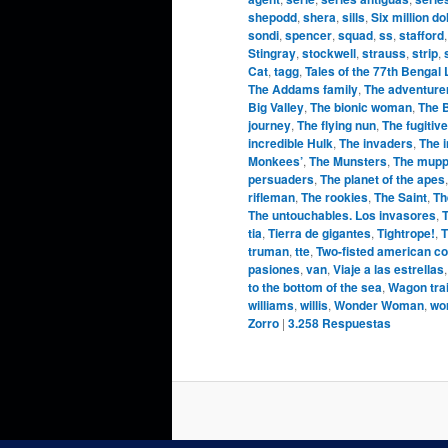
shepodd
,
shera
,
sills
,
Six million do
sondi
,
spencer
,
squad
,
ss
,
stafford
Stingray
,
stockwell
,
strauss
,
strip
,
Cat
,
tagg
,
Tales of the 77th Bengal
The Addams family
,
The adventure
Big Valley
,
The bionic woman
,
The 
journey
,
The flying nun
,
The fugitive
incredible Hulk
,
The invaders
,
The 
Monkees’
,
The Munsters
,
The mupp
persuaders
,
The planet of the apes
rifleman
,
The rookies
,
The Saint
,
Th
The untouchables. Los invasores
,
T
tia
,
Tierra de gigantes
,
Tightrope!
,
T
truman
,
tte
,
Two-fisted american c
pasiones
,
van
,
Viaje a las estrellas
to the bottom of the sea
,
Wagon tra
williams
,
willis
,
Wonder Woman
,
wo
Zorro
|
3.258
Respuestas