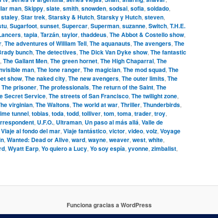
llar man
,
Skippy
,
slate
,
smith
,
snowden
,
sodsai
,
sofia
,
soldado
,
,
staley
,
Star trek
,
Starsky & Hutch
,
Starsky y Hutch
,
steven
,
stu
,
Sugarfoot
,
sunset
,
Supercar
,
Superman
,
suzanne
,
Switch
,
T.H.E.
 Lancers
,
tapia
,
Tarzán
,
taylor
,
thaddeus
,
The Abbot & Costello show
,
r
,
The adventures of William Tell
,
The aquanauts
,
The avengers
,
The
Brady bunch
,
The detectives
,
The Dick Van Dyke show
,
The fantastic
,
The Gallant Men
,
The green hornet
,
The High Chaparral
,
The
invisible man
,
The lone ranger
,
The magician
,
The mod squad
,
The
et show
,
The naked city
,
The new avengers
,
The outer limits
,
The
,
The prisoner
,
The professionals
,
The return of the Saint
,
The
e Secret Service
,
The streets of San Francisco
,
The twilight zone
,
he virginian
,
The Waltons
,
The world at war
,
Thriller
,
Thunderbirds
,
ime tunnel
,
tobias
,
toda
,
todd
,
tolliver
,
tom
,
toma
,
trader
,
troy
,
orrespondent
,
U.F.O.
,
Ultraman
,
Un paso al más allá
,
Valle de
,
Viaje al fondo del mar
,
Viaje fantástico
,
victor
,
video
,
volz
,
Voyage
in
,
Wanted: Dead or Alive
,
ward
,
wayne
,
weaver
,
west
,
white
,
rd
,
Wyatt Earp
,
Yo quiero a Lucy
,
Yo soy espía
,
yvonne
,
zimbalist
,
Funciona gracias a WordPress