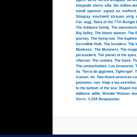
shepodd
,
shera
,
sills
,
Six million do
sondi
,
spencer
,
squad
,
ss
,
stafford
Stingray
,
stockwell
,
strauss
,
strip
,
Cat
,
tagg
,
Tales of the 77th Bengal
The Addams family
,
The adventure
Big Valley
,
The bionic woman
,
The 
journey
,
The flying nun
,
The fugitive
incredible Hulk
,
The invaders
,
The 
Monkees’
,
The Munsters
,
The mupp
persuaders
,
The planet of the apes
rifleman
,
The rookies
,
The Saint
,
Th
The untouchables. Los invasores
,
T
tia
,
Tierra de gigantes
,
Tightrope!
,
T
truman
,
tte
,
Two-fisted american c
pasiones
,
van
,
Viaje a las estrellas
to the bottom of the sea
,
Wagon tra
williams
,
willis
,
Wonder Woman
,
wo
Zorro
|
3.258
Respuestas