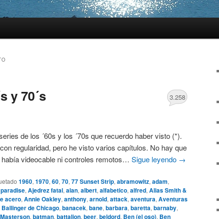
TO
s y 70´s
3.258
 series de los ´60s y los ´70s que recuerdo haber visto (*).
con regularidad, pero he visto varios capítulos. No hay que
o había videocable ni controles remotos…
Sigue leyendo
→
uetado
1960
,
1970
,
60
,
70
,
77 Sunset Strip
,
abramowitz
,
adam
,
 paradise
,
Ajedrez fatal
,
alan
,
albert
,
alfabetico
,
alfred
,
Alias Smith &
e acero
,
Annie Oakley
,
anthony
,
arnold
,
attack
,
aventura
,
Aventuras
,
Ballinger de Chicago
,
banacek
,
bane
,
barbara
,
baretta
,
barnaby
,
 Masterson
,
batman
,
battalion
,
beer
,
beldord
,
Ben (el oso)
,
Ben