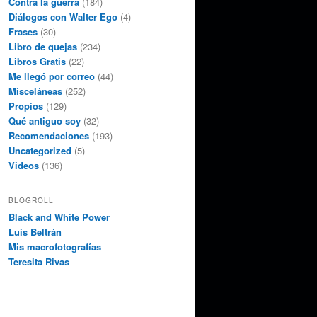
Contra la guerra
(184)
Diálogos con Walter Ego
(4)
Frases
(30)
Libro de quejas
(234)
Libros Gratis
(22)
Me llegó por correo
(44)
Misceláneas
(252)
Propios
(129)
Qué antiguo soy
(32)
Recomendaciones
(193)
Uncategorized
(5)
Videos
(136)
BLOGROLL
Black and White Power
Luis Beltrán
Mis macrofotografías
Teresita Rivas