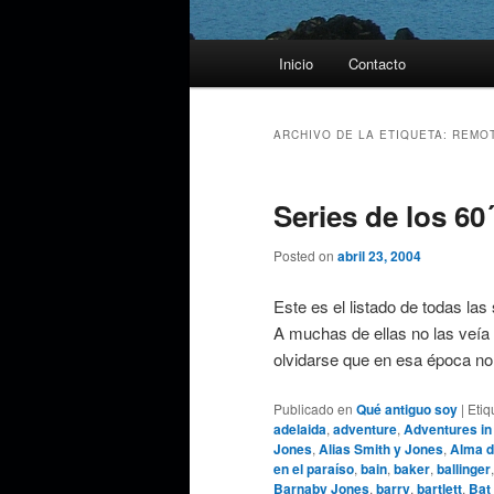
Menú
Inicio
Contacto
principal
ARCHIVO DE LA ETIQUETA:
REMO
Series de los 60´
Posted on
abril 23, 2004
Este es el listado de todas las
A muchas de ellas no las veía 
olvidarse que en esa época n
Publicado en
Qué antiguo soy
|
Etiq
adelaida
,
adventure
,
Adventures in
Jones
,
Alias Smith y Jones
,
Alma d
en el paraíso
,
bain
,
baker
,
ballinger
Barnaby Jones
,
barry
,
bartlett
,
Bat