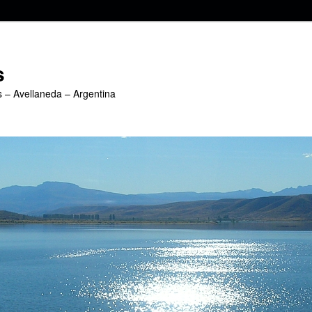
s
s – Avellaneda – Argentina