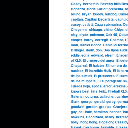
Casey
,
bernstein
,
Beverly hillbillies
Bonanza
,
Boris Karloff presenta
,
b
bruno
,
bryan
,
buddy
,
bulldog
,
Burke
capitan
,
Capitán Escarlata
,
capitul
casey
,
catlett
,
Caza submarina
,
Cen
Cheyenne
,
chicago
,
chino
,
Chips
,
c
clay
,
clyde
,
coleman
,
Colt 45
,
Colu
cooper
,
corey
,
corregir
,
Cosmos 1
man
,
Daniel Boone
,
Daniel el terrib
Dillinger
,
dody
,
don
,
Dos tipos aud
eddie
,
edna
,
edward
,
efrem
,
El agen
el XL5
,
El crucero del amor
,
El dete
Chaparral
,
El halcón
,
El hombre de 
nuclear
,
El increíble Hulk
,
El llanero
de los simios
,
El prisionero
,
El sant
de los muppets
,
El superagente 86
cuerda floja
,
epoca
,
error
,
erskine
,
knows best
,
fats
,
felix
,
Fireball XL5
Galería nocturna
,
gallagher
,
gardne
Giant
,
george
,
gerald
,
geray
,
germa
goodwin
,
gordon
,
gracias
,
Granjero
guy
,
hal
,
hale
,
hamilton
,
hannah
,
ha
hawkins
,
Hechizada
,
henry
,
herrer
holly
,
hong kong
,
Hopalong Cassid
Hawai
,
Iron horse
,
Ironside
,
It takes