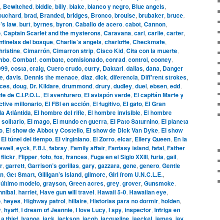
,
Bewitched
,
biddle
,
billy
,
blake
,
blanco y negro
,
Blue angels
,
ouchard
,
brad
,
Branded
,
bridges
,
Bronco
,
brouise
,
brubaker
,
bruce
,
’s law
,
burt
,
byrnes
,
byron
,
Caballo de acero
,
cabot
,
Cannon
,
o
,
Captain Scarlet and the mysterons
,
Caravana
,
carl
,
carlie
,
carter
,
tinelas del bosque
,
Charlie´s angels
,
charlotte
,
Checkmate
,
hristine
,
Cimarrón
,
Cimarron strip
,
Cisco Kid
,
Cita con la muerte
,
mbo
,
Combat!
,
combate
,
comisionado
,
conrad
,
control
,
cooney
,
999
,
costa
,
craig
,
Cuero crudo
,
curry
,
Daktari
,
dallas
,
dana
,
Danger
le
,
davis
,
Dennis the menace
,
diaz
,
dick
,
diferencia
,
Diff’rent strokes
,
aces
,
doug
,
Dr. Kildare
,
drummond
,
drury
,
dudley
,
duel
,
ebsen
,
edd
,
te de C.I.P.O.L.
,
El aventurero
,
El avispón verde
,
El capitán Marte y
ctive millonario
,
El FBI en acción
,
El fugitivo
,
El gato
,
El Gran
la Atlántida
,
El hombre del rifle
,
El hombre invisible
,
El hombre
 solitario
,
El mago
,
El mundo en guerra
,
El Pato Saturnino
,
El planeta
o
,
El show de Abbot y Costello
,
El show de Dick Van Dyke
,
El show
,
El túnel del tiempo
,
El virginiano
,
El Zorro
,
elcar
,
Ellery Queen
,
En la
ewell
,
eyck
,
F.B.I.
,
fabray
,
Family affair
,
Fantasy island
,
fatal
,
Father
,
flickr
,
Flipper
,
foto
,
fox
,
frances
,
Fuga en el Siglo XXIII
,
furia
,
gail
,
r
,
garrett
,
Garrison’s gorillas
,
gary
,
gazzara
,
gene
,
genero
,
Gentle
n
,
Get Smart
,
Gilligan’s island
,
gilmore
,
Girl from U.N.C.L.E.
,
 último modelo
,
grayson
,
Green acres
,
grey
,
grover
,
Gunsmoke
,
nnibal
,
harriet
,
Have gun will travel
,
Hawaii 5-0
,
Hawaiian eye
,
o
,
heyes
,
Highway patrol
,
hillaire
,
Historias para no dormir
,
holden
,
y
,
hyatt
,
I dream of Jeannie
,
I love Lucy
,
I spy
,
inspector
,
Intriga en
 a thief
,
Ivanoe
,
jack
,
jackson
,
jacob
,
jacqueline
,
jaeckel
,
james
,
jay
,