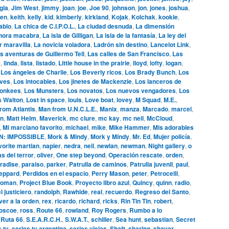
gla
,
Jim West
,
jimmy
,
joan
,
joe
,
Joe 90
,
johnson
,
jon
,
jones
,
joshua
,
en
,
keith
,
kelly
,
kid
,
kimberly
,
kirkland
,
Kojak
,
Kolchak
,
kookie
,
ablo
,
La chica de C.I.P.O.L.
,
La ciudad desnuda
,
La dimensión
hora macabra
,
La isla de Gilligan
,
La isla de la fantasía
,
La ley del
r maravilla
,
La novicia voladora
,
Ladrón sin destino
,
Lancelot Link
,
s aventuras de Guillermo Tell
,
Las calles de San Francisco
,
Las
e
,
linda
,
lista
,
listado
,
Little house in the prairie
,
lloyd
,
lofty
,
logan
,
,
Los ángeles de Charlie
,
Los Beverly ricos
,
Los Brady Bunch
,
Los
ives
,
Los intocables
,
Los jinetes de Mackenzie
,
Los lanceros de
onkees
,
Los Munsters
,
Los novatos
,
Los nuevos vengadores
,
Los
s Walton
,
Lost in space
,
louis
,
Love boat
,
lovey
,
M Squad
,
M.E.
,
rom Atlantis
,
Man from U.N.C.L.E.
,
Manix
,
manza
,
Marcado
,
marcel
,
n
,
Matt Helm
,
Maverick
,
mc clure
,
mc kay
,
mc neil
,
McCloud
,
,
Mi marciano favorito
,
michael
,
mike
,
Mike Hammer
,
Mis adorables
N: IMPOSSIBLE
,
Mork & Mindy
,
Mork y Mindy
,
Mr. Ed
,
Mujer policía
,
vorite martian
,
napier
,
nedra
,
neil
,
newlan
,
newman
,
Night gallery
,
o
s del terror
,
oliver
,
One step beyond
,
Operación rescate
,
orden
,
radise
,
paraiso
,
parker
,
Patrulla de caminos
,
Patrulla juvenil
,
paul
,
eppard
,
Perdidos en el espacio
,
Perry Mason
,
peter
,
Petrocelli
,
woman
,
Project Blue Book
,
Proyecto libro azul
,
Quincy
,
quinn
,
radio
,
l justiciero
,
randolph
,
Rawhide
,
real
,
recuerdo
,
Regreso del Santo
,
ver a la orden
,
rex
,
ricardo
,
richard
,
ricks
,
Rin Tin Tin
,
robert
,
oscoe
,
ross
,
Route 66
,
rowland
,
Roy Rogers
,
Rumbo a lo
,
Ruta 66
,
S.E.A.R.C.H.
,
S.W.A.T.
,
schiller
,
Sea hunt
,
sebastian
,
Secret
s tv
,
series tv argentina
,
series viejas
,
Shaft
,
sharing
,
shavar
,