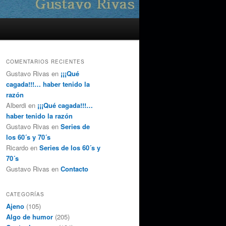
COMENTARIOS RECIENTES
Gustavo Rivas
en
¡¡¡Qué
cagada!!!… haber tenido la
razón
Alberdi
en
¡¡¡Qué cagada!!!…
haber tenido la razón
Gustavo Rivas
en
Series de
los 60´s y 70´s
Ricardo
en
Series de los 60´s y
70´s
Gustavo Rivas
en
Contacto
CATEGORÍAS
Ajeno
(105)
Algo de humor
(205)