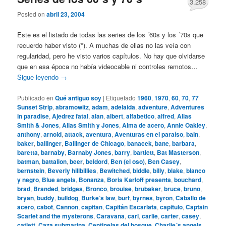
3.258
Posted on
abril 23, 2004
Este es el listado de todas las series de los ´60s y los ´70s que
recuerdo haber visto (*). A muchas de ellas no las veía con
regularidad, pero he visto varios capítulos. No hay que olvidarse
que en esa época no había videocable ni controles remotos…
Sigue leyendo
→
Publicado en
Qué antiguo soy
|
Etiquetado
1960
,
1970
,
60
,
70
,
77
Sunset Strip
,
abramowitz
,
adam
,
adelaida
,
adventure
,
Adventures
in paradise
,
Ajedrez fatal
,
alan
,
albert
,
alfabetico
,
alfred
,
Alias
Smith & Jones
,
Alias Smith y Jones
,
Alma de acero
,
Annie Oakley
,
anthony
,
arnold
,
attack
,
aventura
,
Aventuras en el paraíso
,
bain
,
baker
,
ballinger
,
Ballinger de Chicago
,
banacek
,
bane
,
barbara
,
baretta
,
barnaby
,
Barnaby Jones
,
barry
,
bartlett
,
Bat Masterson
,
batman
,
battalion
,
beer
,
beldord
,
Ben (el oso)
,
Ben Casey
,
bernstein
,
Beverly hillbillies
,
Bewitched
,
biddle
,
billy
,
blake
,
blanco
y negro
,
Blue angels
,
Bonanza
,
Boris Karloff presenta
,
bouchard
,
brad
,
Branded
,
bridges
,
Bronco
,
brouise
,
brubaker
,
bruce
,
bruno
,
bryan
,
buddy
,
bulldog
,
Burke’s law
,
burt
,
byrnes
,
byron
,
Caballo de
acero
,
cabot
,
Cannon
,
capitan
,
Capitán Escarlata
,
capitulo
,
Captain
Scarlet and the mysterons
,
Caravana
,
carl
,
carlie
,
carter
,
casey
,
catlett
,
Caza submarina
,
Centinelas del bosque
,
Charlie´s angels
,