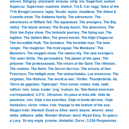
steven
,
Stingray
,
stockwell
,
strauss
,
strip
,
stu
,
Sugarfoot
,
sunset
,
Supercar
,
Superman
,
suzanne
,
Switch
,
T.H.E. Cat
,
tagg
,
Tales of the
77th Bengal Lancers
,
tapia
,
Tarzán
,
taylor
,
thaddeus
,
The Abbot &
Costello show
,
The Addams family
,
The adventurer
,
The
adventures of William Tell
,
The aquanauts
,
The avengers
,
The Big
Valley
,
The bionic woman
,
The Brady bunch
,
The detectives
,
The
Dick Van Dyke show
,
The fantastic journey
,
The flying nun
,
The
fugitive
,
The Gallant Men
,
The green hornet
,
The High Chaparral
,
The incredible Hulk
,
The invaders
,
The invisible man
,
The lone
ranger
,
The magician
,
The mod squad
,
The Monkees’
,
The
Munsters
,
The muppet show
,
The naked city
,
The new avengers
,
The outer limits
,
The persuaders
,
The planet of the apes
,
The
prisoner
,
The professionals
,
The return of the Saint
,
The rifleman
,
The rookies
,
The Saint
,
The Secret Service
,
The streets of San
Francisco
,
The twilight zone
,
The untouchables. Los invasores
,
The
virginian
,
The Waltons
,
The world at war
,
Thriller
,
Thunderbirds
,
tia
,
Tierra de gigantes
,
Tightrope!
,
Time tunnel
,
tobias
,
toda
,
todd
,
tolliver
,
tom
,
toma
,
trader
,
troy
,
truman
,
tte
,
Two-fisted american
correspondent
,
U.F.O.
,
Ultraman
,
Un paso al más allá
,
Valle de
pasiones
,
van
,
Viaje a las estrellas
,
Viaje al fondo del mar
,
Viaje
fantástico
,
victor
,
video
,
volz
,
Voyage to the bottom of the sea
,
Wagon train
,
Wanted: Dead or Alive
,
ward
,
wayne
,
weaver
,
west
,
white
,
williams
,
willis
,
Wonder Woman
,
word
,
Wyatt Earp
,
Yo quiero
a Lucy
,
Yo soy espía
,
yvonne
,
zimbalist
,
Zorro
|
3.258
Respuestas