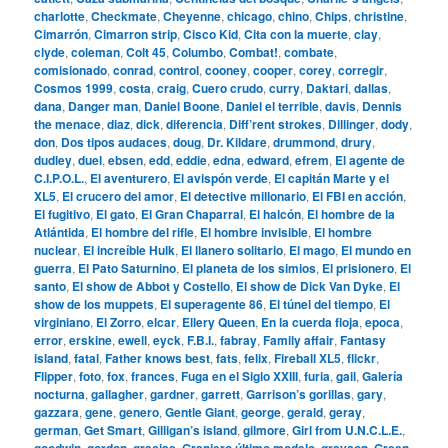
charlotte
,
Checkmate
,
Cheyenne
,
chicago
,
chino
,
Chips
,
christine
,
Cimarrón
,
Cimarron strip
,
Cisco Kid
,
Cita con la muerte
,
clay
,
clyde
,
coleman
,
Colt 45
,
Columbo
,
Combat!
,
combate
,
comisionado
,
conrad
,
control
,
cooney
,
cooper
,
corey
,
corregir
,
Cosmos 1999
,
costa
,
craig
,
Cuero crudo
,
curry
,
Daktari
,
dallas
,
dana
,
Danger man
,
Daniel Boone
,
Daniel el terrible
,
davis
,
Dennis
the menace
,
diaz
,
dick
,
diferencia
,
Diff’rent strokes
,
Dillinger
,
dody
,
don
,
Dos tipos audaces
,
doug
,
Dr. Kildare
,
drummond
,
drury
,
dudley
,
duel
,
ebsen
,
edd
,
eddie
,
edna
,
edward
,
efrem
,
El agente de
C.I.P.O.L.
,
El aventurero
,
El avispón verde
,
El capitán Marte y el
XL5
,
El crucero del amor
,
El detective millonario
,
El FBI en acción
,
El fugitivo
,
El gato
,
El Gran Chaparral
,
El halcón
,
El hombre de la
Atlántida
,
El hombre del rifle
,
El hombre invisible
,
El hombre
nuclear
,
El increíble Hulk
,
El llanero solitario
,
El mago
,
El mundo en
guerra
,
El Pato Saturnino
,
El planeta de los simios
,
El prisionero
,
El
santo
,
El show de Abbot y Costello
,
El show de Dick Van Dyke
,
El
show de los muppets
,
El superagente 86
,
El túnel del tiempo
,
El
virginiano
,
El Zorro
,
elcar
,
Ellery Queen
,
En la cuerda floja
,
epoca
,
error
,
erskine
,
ewell
,
eyck
,
F.B.I.
,
fabray
,
Family affair
,
Fantasy
island
,
fatal
,
Father knows best
,
fats
,
felix
,
Fireball XL5
,
flickr
,
Flipper
,
foto
,
fox
,
frances
,
Fuga en el Siglo XXIII
,
furia
,
gail
,
Galería
nocturna
,
gallagher
,
gardner
,
garrett
,
Garrison’s gorillas
,
gary
,
gazzara
,
gene
,
genero
,
Gentle Giant
,
george
,
gerald
,
geray
,
german
,
Get Smart
,
Gilligan’s island
,
gilmore
,
Girl from U.N.C.L.E.
,
goodwin
,
gordon
,
gracias
,
Granjero último modelo
,
grayson
,
Green