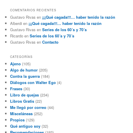
COMENTARIOS RECIENTES
Gustavo Rivas
en
¡¡¡Qué cagada!!!… haber tenido la razón
Alberdi
en
¡¡¡Qué cagada!!!… haber tenido la razón
Gustavo Rivas
en
Series de los 60´s y 70´s
Ricardo
en
Series de los 60´s y 70´s
Gustavo Rivas
en
Contacto
CATEGORÍAS
Ajeno
(105)
Algo de humor
(205)
Contra la guerra
(184)
Diálogos con Walter Ego
(4)
Frases
(30)
Libro de quejas
(234)
Libros Gratis
(22)
Me llegó por correo
(44)
Misceláneas
(252)
Propios
(129)
Qué antiguo soy
(32)
Recomendaciones
(193)