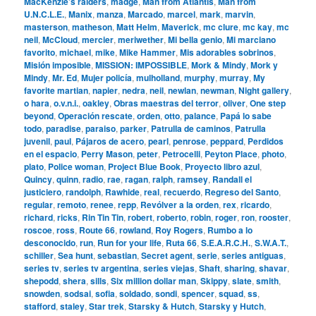
MacKenzie’s raiders
,
madge
,
Man from Atlantis
,
Man from
U.N.C.L.E.
,
Manix
,
manza
,
Marcado
,
marcel
,
mark
,
marvin
,
masterson
,
matheson
,
Matt Helm
,
Maverick
,
mc clure
,
mc kay
,
mc
neil
,
McCloud
,
mercier
,
meriwether
,
Mi bella genio
,
Mi marciano
favorito
,
michael
,
mike
,
Mike Hammer
,
Mis adorables sobrinos
,
Misión imposible
,
MISSION: IMPOSSIBLE
,
Mork & Mindy
,
Mork y
Mindy
,
Mr. Ed
,
Mujer policía
,
mulholland
,
murphy
,
murray
,
My
favorite martian
,
napier
,
nedra
,
neil
,
newlan
,
newman
,
Night gallery
,
o hara
,
o.v.n.i.
,
oakley
,
Obras maestras del terror
,
oliver
,
One step
beyond
,
Operación rescate
,
orden
,
otto
,
palance
,
Papá lo sabe
todo
,
paradise
,
paraiso
,
parker
,
Patrulla de caminos
,
Patrulla
juvenil
,
paul
,
Pájaros de acero
,
pearl
,
penrose
,
peppard
,
Perdidos
en el espacio
,
Perry Mason
,
peter
,
Petrocelli
,
Peyton Place
,
photo
,
plato
,
Police woman
,
Project Blue Book
,
Proyecto libro azul
,
Quincy
,
quinn
,
radio
,
rae
,
ragan
,
ralph
,
ramsey
,
Randall el
justiciero
,
randolph
,
Rawhide
,
real
,
recuerdo
,
Regreso del Santo
,
regular
,
remoto
,
renee
,
repp
,
Revólver a la orden
,
rex
,
ricardo
,
richard
,
ricks
,
Rin Tin Tin
,
robert
,
roberto
,
robin
,
roger
,
ron
,
rooster
,
roscoe
,
ross
,
Route 66
,
rowland
,
Roy Rogers
,
Rumbo a lo
desconocido
,
run
,
Run for your life
,
Ruta 66
,
S.E.A.R.C.H.
,
S.W.A.T.
,
schiller
,
Sea hunt
,
sebastian
,
Secret agent
,
serie
,
series antiguas
,
series tv
,
series tv argentina
,
series viejas
,
Shaft
,
sharing
,
shavar
,
shepodd
,
shera
,
sills
,
Six million dollar man
,
Skippy
,
slate
,
smith
,
snowden
,
sodsai
,
sofia
,
soldado
,
sondi
,
spencer
,
squad
,
ss
,
stafford
,
staley
,
Star trek
,
Starsky & Hutch
,
Starsky y Hutch
,