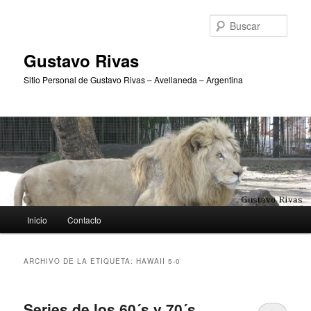
Ir
Ir
al
al
Busc
contenido
contenido
principal
secundario
Gustavo Rivas
Sitio Personal de Gustavo Rivas – Avellaneda – Argentina
Menú
Inicio
Contacto
principal
ARCHIVO DE LA ETIQUETA:
HAWAII 5-0
Series de los 60´s y 70´s