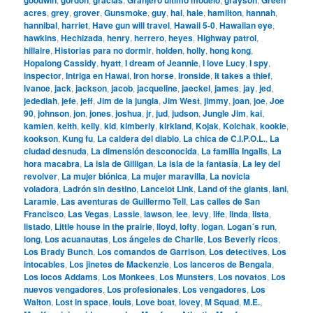
acres
,
grey
,
grover
,
Gunsmoke
,
guy
,
hal
,
hale
,
hamilton
,
hannah
,
hannibal
,
harriet
,
Have gun will travel
,
Hawaii 5-0
,
Hawaiian eye
,
hawkins
,
Hechizada
,
henry
,
herrero
,
heyes
,
Highway patrol
,
hillaire
,
Historias para no dormir
,
holden
,
holly
,
hong kong
,
Hopalong Cassidy
,
hyatt
,
I dream of Jeannie
,
I love Lucy
,
I spy
,
inspector
,
Intriga en Hawai
,
Iron horse
,
Ironside
,
It takes a thief
,
Ivanoe
,
jack
,
jackson
,
jacob
,
jacqueline
,
jaeckel
,
james
,
jay
,
jed
,
jedediah
,
jefe
,
jeff
,
Jim de la jungla
,
Jim West
,
jimmy
,
joan
,
joe
,
Joe
90
,
johnson
,
jon
,
jones
,
joshua
,
jr
,
jud
,
judson
,
Jungle Jim
,
kai
,
kamien
,
keith
,
kelly
,
kid
,
kimberly
,
kirkland
,
Kojak
,
Kolchak
,
kookie
,
kookson
,
Kung fu
,
La caldera del diablo
,
La chica de C.I.P.O.L.
,
La
ciudad desnuda
,
La dimensión desconocida
,
La familia Ingalls
,
La
hora macabra
,
La isla de Gilligan
,
La isla de la fantasía
,
La ley del
revolver
,
La mujer biónica
,
La mujer maravilla
,
La novicia
voladora
,
Ladrón sin destino
,
Lancelot Link
,
Land of the giants
,
lani
,
Laramie
,
Las aventuras de Guillermo Tell
,
Las calles de San
Francisco
,
Las Vegas
,
Lassie
,
lawson
,
lee
,
levy
,
life
,
linda
,
lista
,
listado
,
Little house in the prairie
,
lloyd
,
lofty
,
logan
,
Logan´s run
,
long
,
Los acuanautas
,
Los ángeles de Charlie
,
Los Beverly ricos
,
Los Brady Bunch
,
Los comandos de Garrison
,
Los detectives
,
Los
intocables
,
Los jinetes de Mackenzie
,
Los lanceros de Bengala
,
Los locos Addams
,
Los Monkees
,
Los Munsters
,
Los novatos
,
Los
nuevos vengadores
,
Los profesionales
,
Los vengadores
,
Los
Walton
,
Lost in space
,
louis
,
Love boat
,
lovey
,
M Squad
,
M.E.
,