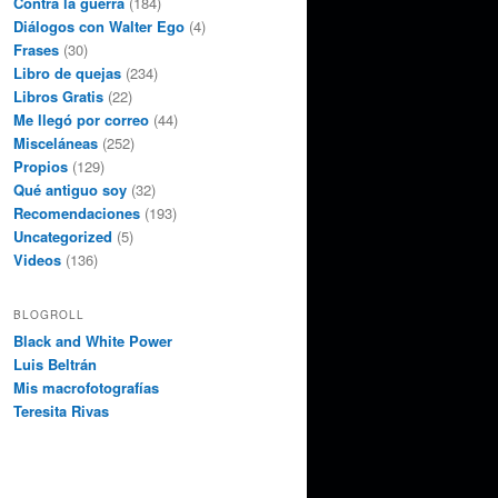
Contra la guerra
(184)
Diálogos con Walter Ego
(4)
Frases
(30)
Libro de quejas
(234)
Libros Gratis
(22)
Me llegó por correo
(44)
Misceláneas
(252)
Propios
(129)
Qué antiguo soy
(32)
Recomendaciones
(193)
Uncategorized
(5)
Videos
(136)
BLOGROLL
Black and White Power
Luis Beltrán
Mis macrofotografías
Teresita Rivas