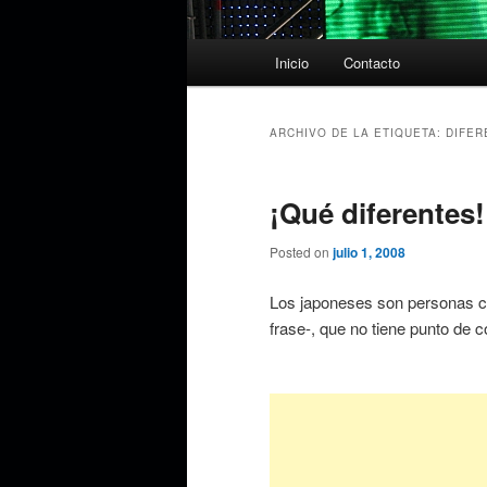
Menú
Inicio
Contacto
principal
ARCHIVO DE LA ETIQUETA:
DIFER
¡Qué diferentes!
Posted on
julio 1, 2008
Los japoneses son personas co
frase-, que no tiene punto de 