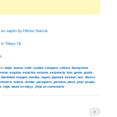
 en Japón by Héctor García
.
 in Tokyo 18
e
.
ado
bajar
,
buena
,
calle
,
ciudad
,
compara
,
cultura
,
dannychoo
,
erente
,
esquina
,
estacion
,
estante
,
estanteria
,
foto
,
gente
,
gratis
,
,
identidad
,
imagen
,
insolita
,
Japon
,
japones
,
kirainet
,
leer
,
librero
,
,
manera
,
noticia
,
olvidar
,
paraguero
,
persona
,
place
,
post
,
propia
,
a
,
viaje
,
week en tokyo
|
Deja un comentario
3