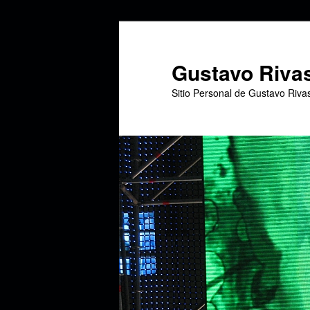
Ir
Ir
al
al
contenido
contenido
Gustavo Riva
principal
secundario
Sitio Personal de Gustavo Riva