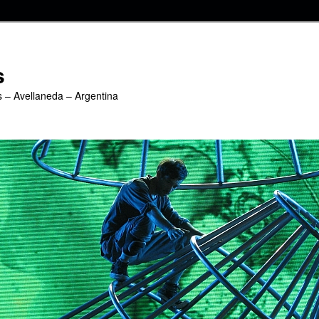
s
s – Avellaneda – Argentina