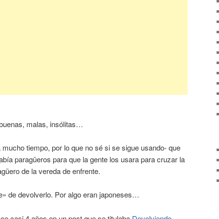
 buenas, malas, insólitas…
 mucho tiempo, por lo que no sé si se sigue usando- que
abía paragüeros para que la gente los usara para cruzar la
agüero de la vereda de enfrente.
se» de devolverlo. Por algo eran japoneses…
ce casi 4 años en un post que se titulaba
Devolviendo…