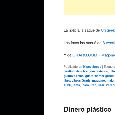
La noticia la saqué de
Un geek
Las fotos las saqué de
A week
Y de
Q-TARO.COM » Magom
Publicado en
Misceláneas
|
Etiquet
destino
,
devolver
,
devolviendo
,
dif
gustavo rivas
,
gusto
,
hector garcia
libro
,
Libros Gratis
,
magome
,
mala
subir
,
tema
,
tokio
,
tren
,
usar
,
vered
Dinero plástico