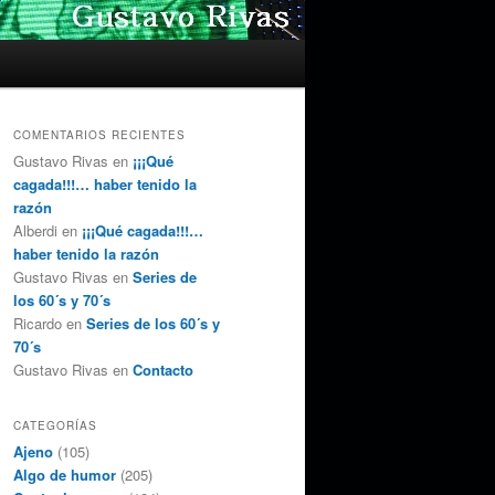
COMENTARIOS RECIENTES
Gustavo Rivas
en
¡¡¡Qué
cagada!!!… haber tenido la
razón
Alberdi
en
¡¡¡Qué cagada!!!…
haber tenido la razón
Gustavo Rivas
en
Series de
los 60´s y 70´s
Ricardo
en
Series de los 60´s y
70´s
Gustavo Rivas
en
Contacto
CATEGORÍAS
Ajeno
(105)
Algo de humor
(205)