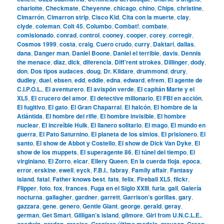
charlotte
,
Checkmate
,
Cheyenne
,
chicago
,
chino
,
Chips
,
christine
,
Cimarrón
,
Cimarron strip
,
Cisco Kid
,
Cita con la muerte
,
clay
,
clyde
,
coleman
,
Colt 45
,
Columbo
,
Combat!
,
combate
,
comisionado
,
conrad
,
control
,
cooney
,
cooper
,
corey
,
corregir
,
Cosmos 1999
,
costa
,
craig
,
Cuero crudo
,
curry
,
Daktari
,
dallas
,
dana
,
Danger man
,
Daniel Boone
,
Daniel el terrible
,
davis
,
Dennis
the menace
,
diaz
,
dick
,
diferencia
,
Diff’rent strokes
,
Dillinger
,
dody
,
don
,
Dos tipos audaces
,
doug
,
Dr. Kildare
,
drummond
,
drury
,
dudley
,
duel
,
ebsen
,
edd
,
eddie
,
edna
,
edward
,
efrem
,
El agente de
C.I.P.O.L.
,
El aventurero
,
El avispón verde
,
El capitán Marte y el
XL5
,
El crucero del amor
,
El detective millonario
,
El FBI en acción
,
El fugitivo
,
El gato
,
El Gran Chaparral
,
El halcón
,
El hombre de la
Atlántida
,
El hombre del rifle
,
El hombre invisible
,
El hombre
nuclear
,
El increíble Hulk
,
El llanero solitario
,
El mago
,
El mundo en
guerra
,
El Pato Saturnino
,
El planeta de los simios
,
El prisionero
,
El
santo
,
El show de Abbot y Costello
,
El show de Dick Van Dyke
,
El
show de los muppets
,
El superagente 86
,
El túnel del tiempo
,
El
virginiano
,
El Zorro
,
elcar
,
Ellery Queen
,
En la cuerda floja
,
epoca
,
error
,
erskine
,
ewell
,
eyck
,
F.B.I.
,
fabray
,
Family affair
,
Fantasy
island
,
fatal
,
Father knows best
,
fats
,
felix
,
Fireball XL5
,
flickr
,
Flipper
,
foto
,
fox
,
frances
,
Fuga en el Siglo XXIII
,
furia
,
gail
,
Galería
nocturna
,
gallagher
,
gardner
,
garrett
,
Garrison’s gorillas
,
gary
,
gazzara
,
gene
,
genero
,
Gentle Giant
,
george
,
gerald
,
geray
,
german
,
Get Smart
,
Gilligan’s island
,
gilmore
,
Girl from U.N.C.L.E.
,
goodwin
,
gordon
,
gracias
,
Granjero último modelo
,
grayson
,
Green