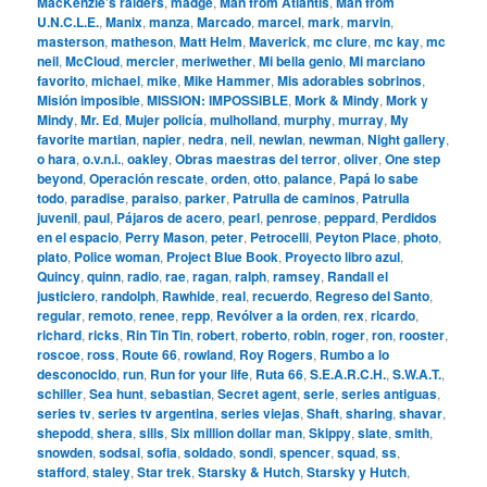
MacKenzie’s raiders
,
madge
,
Man from Atlantis
,
Man from
U.N.C.L.E.
,
Manix
,
manza
,
Marcado
,
marcel
,
mark
,
marvin
,
masterson
,
matheson
,
Matt Helm
,
Maverick
,
mc clure
,
mc kay
,
mc
neil
,
McCloud
,
mercier
,
meriwether
,
Mi bella genio
,
Mi marciano
favorito
,
michael
,
mike
,
Mike Hammer
,
Mis adorables sobrinos
,
Misión imposible
,
MISSION: IMPOSSIBLE
,
Mork & Mindy
,
Mork y
Mindy
,
Mr. Ed
,
Mujer policía
,
mulholland
,
murphy
,
murray
,
My
favorite martian
,
napier
,
nedra
,
neil
,
newlan
,
newman
,
Night gallery
,
o hara
,
o.v.n.i.
,
oakley
,
Obras maestras del terror
,
oliver
,
One step
beyond
,
Operación rescate
,
orden
,
otto
,
palance
,
Papá lo sabe
todo
,
paradise
,
paraiso
,
parker
,
Patrulla de caminos
,
Patrulla
juvenil
,
paul
,
Pájaros de acero
,
pearl
,
penrose
,
peppard
,
Perdidos
en el espacio
,
Perry Mason
,
peter
,
Petrocelli
,
Peyton Place
,
photo
,
plato
,
Police woman
,
Project Blue Book
,
Proyecto libro azul
,
Quincy
,
quinn
,
radio
,
rae
,
ragan
,
ralph
,
ramsey
,
Randall el
justiciero
,
randolph
,
Rawhide
,
real
,
recuerdo
,
Regreso del Santo
,
regular
,
remoto
,
renee
,
repp
,
Revólver a la orden
,
rex
,
ricardo
,
richard
,
ricks
,
Rin Tin Tin
,
robert
,
roberto
,
robin
,
roger
,
ron
,
rooster
,
roscoe
,
ross
,
Route 66
,
rowland
,
Roy Rogers
,
Rumbo a lo
desconocido
,
run
,
Run for your life
,
Ruta 66
,
S.E.A.R.C.H.
,
S.W.A.T.
,
schiller
,
Sea hunt
,
sebastian
,
Secret agent
,
serie
,
series antiguas
,
series tv
,
series tv argentina
,
series viejas
,
Shaft
,
sharing
,
shavar
,
shepodd
,
shera
,
sills
,
Six million dollar man
,
Skippy
,
slate
,
smith
,
snowden
,
sodsai
,
sofia
,
soldado
,
sondi
,
spencer
,
squad
,
ss
,
stafford
,
staley
,
Star trek
,
Starsky & Hutch
,
Starsky y Hutch
,