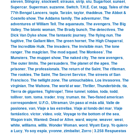
steven
,
Stingray
,
stockwell
,
strauss
,
strip
,
stu
,
Sugarfoot
,
sunset
,
Supercar
,
Superman
,
suzanne
,
Switch
,
T.H.E. Cat
,
tagg
,
Tales of the
77th Bengal Lancers
,
tapia
,
Tarzán
,
taylor
,
thaddeus
,
The Abbot &
Costello show
,
The Addams family
,
The adventurer
,
The
adventures of William Tell
,
The aquanauts
,
The avengers
,
The Big
Valley
,
The bionic woman
,
The Brady bunch
,
The detectives
,
The
Dick Van Dyke show
,
The fantastic journey
,
The flying nun
,
The
fugitive
,
The Gallant Men
,
The green hornet
,
The High Chaparral
,
The incredible Hulk
,
The invaders
,
The invisible man
,
The lone
ranger
,
The magician
,
The mod squad
,
The Monkees’
,
The
Munsters
,
The muppet show
,
The naked city
,
The new avengers
,
The outer limits
,
The persuaders
,
The planet of the apes
,
The
prisoner
,
The professionals
,
The return of the Saint
,
The rifleman
,
The rookies
,
The Saint
,
The Secret Service
,
The streets of San
Francisco
,
The twilight zone
,
The untouchables. Los invasores
,
The
virginian
,
The Waltons
,
The world at war
,
Thriller
,
Thunderbirds
,
tia
,
Tierra de gigantes
,
Tightrope!
,
Time tunnel
,
tobias
,
toda
,
todd
,
tolliver
,
tom
,
toma
,
trader
,
troy
,
truman
,
tte
,
Two-fisted american
correspondent
,
U.F.O.
,
Ultraman
,
Un paso al más allá
,
Valle de
pasiones
,
van
,
Viaje a las estrellas
,
Viaje al fondo del mar
,
Viaje
fantástico
,
victor
,
video
,
volz
,
Voyage to the bottom of the sea
,
Wagon train
,
Wanted: Dead or Alive
,
ward
,
wayne
,
weaver
,
west
,
white
,
williams
,
willis
,
Wonder Woman
,
word
,
Wyatt Earp
,
Yo quiero
a Lucy
,
Yo soy espía
,
yvonne
,
zimbalist
,
Zorro
|
3.258
Respuestas