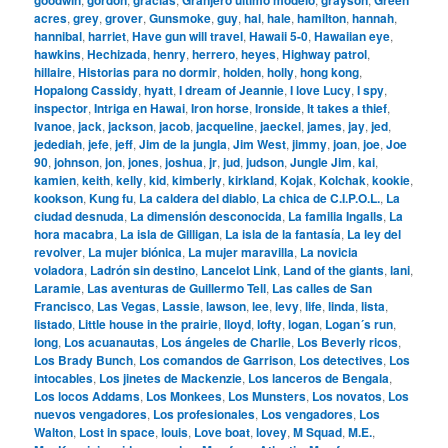
acres
,
grey
,
grover
,
Gunsmoke
,
guy
,
hal
,
hale
,
hamilton
,
hannah
,
hannibal
,
harriet
,
Have gun will travel
,
Hawaii 5-0
,
Hawaiian eye
,
hawkins
,
Hechizada
,
henry
,
herrero
,
heyes
,
Highway patrol
,
hillaire
,
Historias para no dormir
,
holden
,
holly
,
hong kong
,
Hopalong Cassidy
,
hyatt
,
I dream of Jeannie
,
I love Lucy
,
I spy
,
inspector
,
Intriga en Hawai
,
Iron horse
,
Ironside
,
It takes a thief
,
Ivanoe
,
jack
,
jackson
,
jacob
,
jacqueline
,
jaeckel
,
james
,
jay
,
jed
,
jedediah
,
jefe
,
jeff
,
Jim de la jungla
,
Jim West
,
jimmy
,
joan
,
joe
,
Joe
90
,
johnson
,
jon
,
jones
,
joshua
,
jr
,
jud
,
judson
,
Jungle Jim
,
kai
,
kamien
,
keith
,
kelly
,
kid
,
kimberly
,
kirkland
,
Kojak
,
Kolchak
,
kookie
,
kookson
,
Kung fu
,
La caldera del diablo
,
La chica de C.I.P.O.L.
,
La
ciudad desnuda
,
La dimensión desconocida
,
La familia Ingalls
,
La
hora macabra
,
La isla de Gilligan
,
La isla de la fantasía
,
La ley del
revolver
,
La mujer biónica
,
La mujer maravilla
,
La novicia
voladora
,
Ladrón sin destino
,
Lancelot Link
,
Land of the giants
,
lani
,
Laramie
,
Las aventuras de Guillermo Tell
,
Las calles de San
Francisco
,
Las Vegas
,
Lassie
,
lawson
,
lee
,
levy
,
life
,
linda
,
lista
,
listado
,
Little house in the prairie
,
lloyd
,
lofty
,
logan
,
Logan´s run
,
long
,
Los acuanautas
,
Los ángeles de Charlie
,
Los Beverly ricos
,
Los Brady Bunch
,
Los comandos de Garrison
,
Los detectives
,
Los
intocables
,
Los jinetes de Mackenzie
,
Los lanceros de Bengala
,
Los locos Addams
,
Los Monkees
,
Los Munsters
,
Los novatos
,
Los
nuevos vengadores
,
Los profesionales
,
Los vengadores
,
Los
Walton
,
Lost in space
,
louis
,
Love boat
,
lovey
,
M Squad
,
M.E.
,