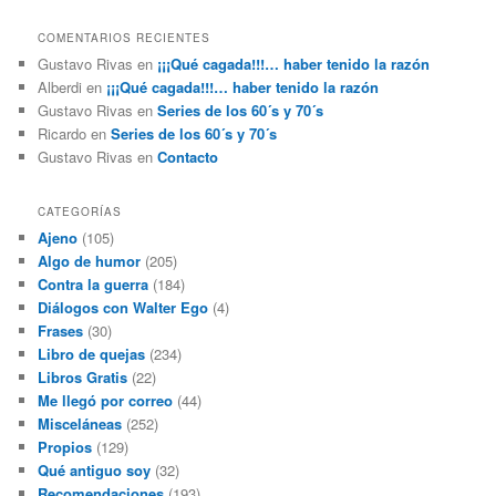
COMENTARIOS RECIENTES
Gustavo Rivas
en
¡¡¡Qué cagada!!!… haber tenido la razón
Alberdi
en
¡¡¡Qué cagada!!!… haber tenido la razón
Gustavo Rivas
en
Series de los 60´s y 70´s
Ricardo
en
Series de los 60´s y 70´s
Gustavo Rivas
en
Contacto
CATEGORÍAS
Ajeno
(105)
Algo de humor
(205)
Contra la guerra
(184)
Diálogos con Walter Ego
(4)
Frases
(30)
Libro de quejas
(234)
Libros Gratis
(22)
Me llegó por correo
(44)
Misceláneas
(252)
Propios
(129)
Qué antiguo soy
(32)
Recomendaciones
(193)