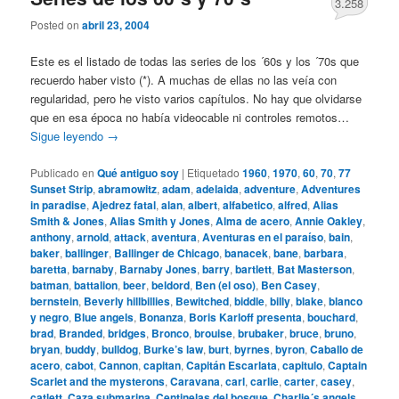
3.258
Posted on
abril 23, 2004
Este es el listado de todas las series de los ´60s y los ´70s que
recuerdo haber visto (*). A muchas de ellas no las veía con
regularidad, pero he visto varios capítulos. No hay que olvidarse
que en esa época no había videocable ni controles remotos…
Sigue leyendo
→
Publicado en
Qué antiguo soy
|
Etiquetado
1960
,
1970
,
60
,
70
,
77
Sunset Strip
,
abramowitz
,
adam
,
adelaida
,
adventure
,
Adventures
in paradise
,
Ajedrez fatal
,
alan
,
albert
,
alfabetico
,
alfred
,
Alias
Smith & Jones
,
Alias Smith y Jones
,
Alma de acero
,
Annie Oakley
,
anthony
,
arnold
,
attack
,
aventura
,
Aventuras en el paraíso
,
bain
,
baker
,
ballinger
,
Ballinger de Chicago
,
banacek
,
bane
,
barbara
,
baretta
,
barnaby
,
Barnaby Jones
,
barry
,
bartlett
,
Bat Masterson
,
batman
,
battalion
,
beer
,
beldord
,
Ben (el oso)
,
Ben Casey
,
bernstein
,
Beverly hillbillies
,
Bewitched
,
biddle
,
billy
,
blake
,
blanco
y negro
,
Blue angels
,
Bonanza
,
Boris Karloff presenta
,
bouchard
,
brad
,
Branded
,
bridges
,
Bronco
,
brouise
,
brubaker
,
bruce
,
bruno
,
bryan
,
buddy
,
bulldog
,
Burke’s law
,
burt
,
byrnes
,
byron
,
Caballo de
acero
,
cabot
,
Cannon
,
capitan
,
Capitán Escarlata
,
capitulo
,
Captain
Scarlet and the mysterons
,
Caravana
,
carl
,
carlie
,
carter
,
casey
,
catlett
,
Caza submarina
,
Centinelas del bosque
,
Charlie´s angels
,