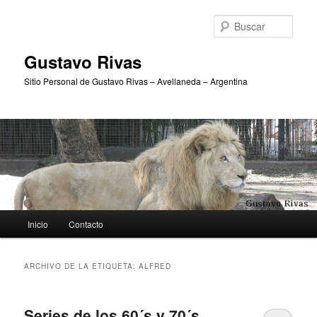
Ir
Ir
al
al
Busc
contenido
contenido
principal
secundario
Gustavo Rivas
Sitio Personal de Gustavo Rivas – Avellaneda – Argentina
Menú
Inicio
Contacto
principal
ARCHIVO DE LA ETIQUETA:
ALFRED
Series de los 60´s y 70´s