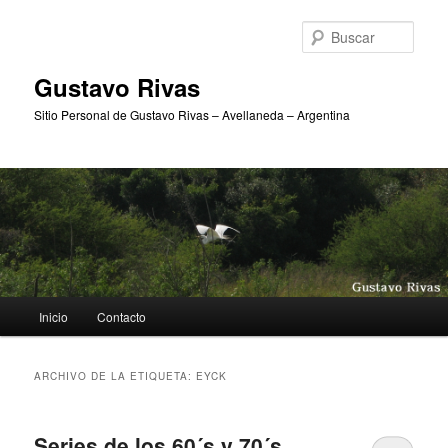
Ir
Ir
al
al
Busc
contenido
contenido
principal
secundario
Gustavo Rivas
Sitio Personal de Gustavo Rivas – Avellaneda – Argentina
Menú
Inicio
Contacto
principal
ARCHIVO DE LA ETIQUETA:
EYCK
Series de los 60´s y 70´s