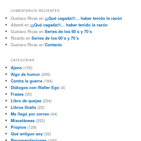
COMENTARIOS RECIENTES
Gustavo Rivas
en
¡¡¡Qué cagada!!!… haber tenido la razón
Alberdi
en
¡¡¡Qué cagada!!!… haber tenido la razón
Gustavo Rivas
en
Series de los 60´s y 70´s
Ricardo
en
Series de los 60´s y 70´s
Gustavo Rivas
en
Contacto
CATEGORÍAS
Ajeno
(105)
Algo de humor
(205)
Contra la guerra
(184)
Diálogos con Walter Ego
(4)
Frases
(30)
Libro de quejas
(234)
Libros Gratis
(22)
Me llegó por correo
(44)
Misceláneas
(252)
Propios
(129)
Qué antiguo soy
(32)
Recomendaciones
(193)