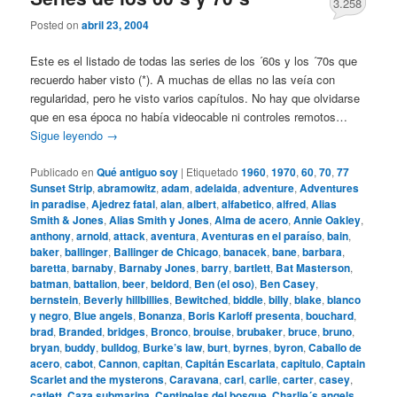
3.258
Posted on
abril 23, 2004
Este es el listado de todas las series de los ´60s y los ´70s que
recuerdo haber visto (*). A muchas de ellas no las veía con
regularidad, pero he visto varios capítulos. No hay que olvidarse
que en esa época no había videocable ni controles remotos…
Sigue leyendo
→
Publicado en
Qué antiguo soy
|
Etiquetado
1960
,
1970
,
60
,
70
,
77
Sunset Strip
,
abramowitz
,
adam
,
adelaida
,
adventure
,
Adventures
in paradise
,
Ajedrez fatal
,
alan
,
albert
,
alfabetico
,
alfred
,
Alias
Smith & Jones
,
Alias Smith y Jones
,
Alma de acero
,
Annie Oakley
,
anthony
,
arnold
,
attack
,
aventura
,
Aventuras en el paraíso
,
bain
,
baker
,
ballinger
,
Ballinger de Chicago
,
banacek
,
bane
,
barbara
,
baretta
,
barnaby
,
Barnaby Jones
,
barry
,
bartlett
,
Bat Masterson
,
batman
,
battalion
,
beer
,
beldord
,
Ben (el oso)
,
Ben Casey
,
bernstein
,
Beverly hillbillies
,
Bewitched
,
biddle
,
billy
,
blake
,
blanco
y negro
,
Blue angels
,
Bonanza
,
Boris Karloff presenta
,
bouchard
,
brad
,
Branded
,
bridges
,
Bronco
,
brouise
,
brubaker
,
bruce
,
bruno
,
bryan
,
buddy
,
bulldog
,
Burke’s law
,
burt
,
byrnes
,
byron
,
Caballo de
acero
,
cabot
,
Cannon
,
capitan
,
Capitán Escarlata
,
capitulo
,
Captain
Scarlet and the mysterons
,
Caravana
,
carl
,
carlie
,
carter
,
casey
,
catlett
,
Caza submarina
,
Centinelas del bosque
,
Charlie´s angels
,