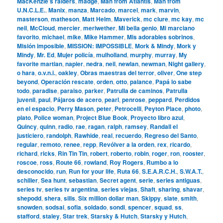
MacKenzie’s raiders
,
madge
,
Man from Atlantis
,
Man from
U.N.C.L.E.
,
Manix
,
manza
,
Marcado
,
marcel
,
mark
,
marvin
,
masterson
,
matheson
,
Matt Helm
,
Maverick
,
mc clure
,
mc kay
,
mc
neil
,
McCloud
,
mercier
,
meriwether
,
Mi bella genio
,
Mi marciano
favorito
,
michael
,
mike
,
Mike Hammer
,
Mis adorables sobrinos
,
Misión imposible
,
MISSION: IMPOSSIBLE
,
Mork & Mindy
,
Mork y
Mindy
,
Mr. Ed
,
Mujer policía
,
mulholland
,
murphy
,
murray
,
My
favorite martian
,
napier
,
nedra
,
neil
,
newlan
,
newman
,
Night gallery
,
o hara
,
o.v.n.i.
,
oakley
,
Obras maestras del terror
,
oliver
,
One step
beyond
,
Operación rescate
,
orden
,
otto
,
palance
,
Papá lo sabe
todo
,
paradise
,
paraiso
,
parker
,
Patrulla de caminos
,
Patrulla
juvenil
,
paul
,
Pájaros de acero
,
pearl
,
penrose
,
peppard
,
Perdidos
en el espacio
,
Perry Mason
,
peter
,
Petrocelli
,
Peyton Place
,
photo
,
plato
,
Police woman
,
Project Blue Book
,
Proyecto libro azul
,
Quincy
,
quinn
,
radio
,
rae
,
ragan
,
ralph
,
ramsey
,
Randall el
justiciero
,
randolph
,
Rawhide
,
real
,
recuerdo
,
Regreso del Santo
,
regular
,
remoto
,
renee
,
repp
,
Revólver a la orden
,
rex
,
ricardo
,
richard
,
ricks
,
Rin Tin Tin
,
robert
,
roberto
,
robin
,
roger
,
ron
,
rooster
,
roscoe
,
ross
,
Route 66
,
rowland
,
Roy Rogers
,
Rumbo a lo
desconocido
,
run
,
Run for your life
,
Ruta 66
,
S.E.A.R.C.H.
,
S.W.A.T.
,
schiller
,
Sea hunt
,
sebastian
,
Secret agent
,
serie
,
series antiguas
,
series tv
,
series tv argentina
,
series viejas
,
Shaft
,
sharing
,
shavar
,
shepodd
,
shera
,
sills
,
Six million dollar man
,
Skippy
,
slate
,
smith
,
snowden
,
sodsai
,
sofia
,
soldado
,
sondi
,
spencer
,
squad
,
ss
,
stafford
,
staley
,
Star trek
,
Starsky & Hutch
,
Starsky y Hutch
,