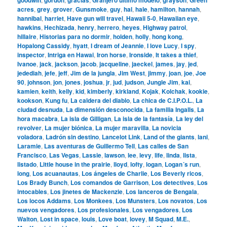
acres
,
grey
,
grover
,
Gunsmoke
,
guy
,
hal
,
hale
,
hamilton
,
hannah
,
hannibal
,
harriet
,
Have gun will travel
,
Hawaii 5-0
,
Hawaiian eye
,
hawkins
,
Hechizada
,
henry
,
herrero
,
heyes
,
Highway patrol
,
hillaire
,
Historias para no dormir
,
holden
,
holly
,
hong kong
,
Hopalong Cassidy
,
hyatt
,
I dream of Jeannie
,
I love Lucy
,
I spy
,
inspector
,
Intriga en Hawai
,
Iron horse
,
Ironside
,
It takes a thief
,
Ivanoe
,
jack
,
jackson
,
jacob
,
jacqueline
,
jaeckel
,
james
,
jay
,
jed
,
jedediah
,
jefe
,
jeff
,
Jim de la jungla
,
Jim West
,
jimmy
,
joan
,
joe
,
Joe
90
,
johnson
,
jon
,
jones
,
joshua
,
jr
,
jud
,
judson
,
Jungle Jim
,
kai
,
kamien
,
keith
,
kelly
,
kid
,
kimberly
,
kirkland
,
Kojak
,
Kolchak
,
kookie
,
kookson
,
Kung fu
,
La caldera del diablo
,
La chica de C.I.P.O.L.
,
La
ciudad desnuda
,
La dimensión desconocida
,
La familia Ingalls
,
La
hora macabra
,
La isla de Gilligan
,
La isla de la fantasía
,
La ley del
revolver
,
La mujer biónica
,
La mujer maravilla
,
La novicia
voladora
,
Ladrón sin destino
,
Lancelot Link
,
Land of the giants
,
lani
,
Laramie
,
Las aventuras de Guillermo Tell
,
Las calles de San
Francisco
,
Las Vegas
,
Lassie
,
lawson
,
lee
,
levy
,
life
,
linda
,
lista
,
listado
,
Little house in the prairie
,
lloyd
,
lofty
,
logan
,
Logan´s run
,
long
,
Los acuanautas
,
Los ángeles de Charlie
,
Los Beverly ricos
,
Los Brady Bunch
,
Los comandos de Garrison
,
Los detectives
,
Los
intocables
,
Los jinetes de Mackenzie
,
Los lanceros de Bengala
,
Los locos Addams
,
Los Monkees
,
Los Munsters
,
Los novatos
,
Los
nuevos vengadores
,
Los profesionales
,
Los vengadores
,
Los
Walton
,
Lost in space
,
louis
,
Love boat
,
lovey
,
M Squad
,
M.E.
,