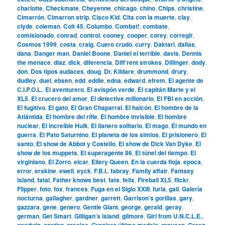
charlotte
,
Checkmate
,
Cheyenne
,
chicago
,
chino
,
Chips
,
christine
,
Cimarrón
,
Cimarron strip
,
Cisco Kid
,
Cita con la muerte
,
clay
,
clyde
,
coleman
,
Colt 45
,
Columbo
,
Combat!
,
combate
,
comisionado
,
conrad
,
control
,
cooney
,
cooper
,
corey
,
corregir
,
Cosmos 1999
,
costa
,
craig
,
Cuero crudo
,
curry
,
Daktari
,
dallas
,
dana
,
Danger man
,
Daniel Boone
,
Daniel el terrible
,
davis
,
Dennis
the menace
,
diaz
,
dick
,
diferencia
,
Diff’rent strokes
,
Dillinger
,
dody
,
don
,
Dos tipos audaces
,
doug
,
Dr. Kildare
,
drummond
,
drury
,
dudley
,
duel
,
ebsen
,
edd
,
eddie
,
edna
,
edward
,
efrem
,
El agente de
C.I.P.O.L.
,
El aventurero
,
El avispón verde
,
El capitán Marte y el
XL5
,
El crucero del amor
,
El detective millonario
,
El FBI en acción
,
El fugitivo
,
El gato
,
El Gran Chaparral
,
El halcón
,
El hombre de la
Atlántida
,
El hombre del rifle
,
El hombre invisible
,
El hombre
nuclear
,
El increíble Hulk
,
El llanero solitario
,
El mago
,
El mundo en
guerra
,
El Pato Saturnino
,
El planeta de los simios
,
El prisionero
,
El
santo
,
El show de Abbot y Costello
,
El show de Dick Van Dyke
,
El
show de los muppets
,
El superagente 86
,
El túnel del tiempo
,
El
virginiano
,
El Zorro
,
elcar
,
Ellery Queen
,
En la cuerda floja
,
epoca
,
error
,
erskine
,
ewell
,
eyck
,
F.B.I.
,
fabray
,
Family affair
,
Fantasy
island
,
fatal
,
Father knows best
,
fats
,
felix
,
Fireball XL5
,
flickr
,
Flipper
,
foto
,
fox
,
frances
,
Fuga en el Siglo XXIII
,
furia
,
gail
,
Galería
nocturna
,
gallagher
,
gardner
,
garrett
,
Garrison’s gorillas
,
gary
,
gazzara
,
gene
,
genero
,
Gentle Giant
,
george
,
gerald
,
geray
,
german
,
Get Smart
,
Gilligan’s island
,
gilmore
,
Girl from U.N.C.L.E.
,
goodwin
,
gordon
,
gracias
,
Granjero último modelo
,
grayson
,
Green