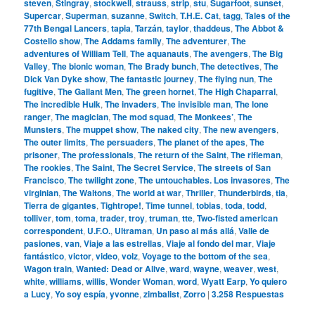
steven
,
Stingray
,
stockwell
,
strauss
,
strip
,
stu
,
Sugarfoot
,
sunset
,
Supercar
,
Superman
,
suzanne
,
Switch
,
T.H.E. Cat
,
tagg
,
Tales of the
77th Bengal Lancers
,
tapia
,
Tarzán
,
taylor
,
thaddeus
,
The Abbot &
Costello show
,
The Addams family
,
The adventurer
,
The
adventures of William Tell
,
The aquanauts
,
The avengers
,
The Big
Valley
,
The bionic woman
,
The Brady bunch
,
The detectives
,
The
Dick Van Dyke show
,
The fantastic journey
,
The flying nun
,
The
fugitive
,
The Gallant Men
,
The green hornet
,
The High Chaparral
,
The incredible Hulk
,
The invaders
,
The invisible man
,
The lone
ranger
,
The magician
,
The mod squad
,
The Monkees’
,
The
Munsters
,
The muppet show
,
The naked city
,
The new avengers
,
The outer limits
,
The persuaders
,
The planet of the apes
,
The
prisoner
,
The professionals
,
The return of the Saint
,
The rifleman
,
The rookies
,
The Saint
,
The Secret Service
,
The streets of San
Francisco
,
The twilight zone
,
The untouchables. Los invasores
,
The
virginian
,
The Waltons
,
The world at war
,
Thriller
,
Thunderbirds
,
tia
,
Tierra de gigantes
,
Tightrope!
,
Time tunnel
,
tobias
,
toda
,
todd
,
tolliver
,
tom
,
toma
,
trader
,
troy
,
truman
,
tte
,
Two-fisted american
correspondent
,
U.F.O.
,
Ultraman
,
Un paso al más allá
,
Valle de
pasiones
,
van
,
Viaje a las estrellas
,
Viaje al fondo del mar
,
Viaje
fantástico
,
victor
,
video
,
volz
,
Voyage to the bottom of the sea
,
Wagon train
,
Wanted: Dead or Alive
,
ward
,
wayne
,
weaver
,
west
,
white
,
williams
,
willis
,
Wonder Woman
,
word
,
Wyatt Earp
,
Yo quiero
a Lucy
,
Yo soy espía
,
yvonne
,
zimbalist
,
Zorro
|
3.258
Respuestas