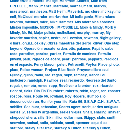
MacKenzie’s raiders
,
madge
,
Man from Atlantis
,
Man from
U.N.C.L.E.
,
Manix
,
manza
,
Marcado
,
marcel
,
mark
,
marvin
,
masterson
,
matheson
,
Matt Helm
,
Maverick
,
mc clure
,
mc kay
,
mc
neil
,
McCloud
,
mercier
,
meriwether
,
Mi bella genio
,
Mi marciano
favorito
,
michael
,
mike
,
Mike Hammer
,
Mis adorables sobrinos
,
Misión imposible
,
MISSION: IMPOSSIBLE
,
Mork & Mindy
,
Mork y
Mindy
,
Mr. Ed
,
Mujer policía
,
mulholland
,
murphy
,
murray
,
My
favorite martian
,
napier
,
nedra
,
neil
,
newlan
,
newman
,
Night gallery
,
o hara
,
o.v.n.i.
,
oakley
,
Obras maestras del terror
,
oliver
,
One step
beyond
,
Operación rescate
,
orden
,
otto
,
palance
,
Papá lo sabe
todo
,
paradise
,
paraiso
,
parker
,
Patrulla de caminos
,
Patrulla
juvenil
,
paul
,
Pájaros de acero
,
pearl
,
penrose
,
peppard
,
Perdidos
en el espacio
,
Perry Mason
,
peter
,
Petrocelli
,
Peyton Place
,
photo
,
plato
,
Police woman
,
Project Blue Book
,
Proyecto libro azul
,
Quincy
,
quinn
,
radio
,
rae
,
ragan
,
ralph
,
ramsey
,
Randall el
justiciero
,
randolph
,
Rawhide
,
real
,
recuerdo
,
Regreso del Santo
,
regular
,
remoto
,
renee
,
repp
,
Revólver a la orden
,
rex
,
ricardo
,
richard
,
ricks
,
Rin Tin Tin
,
robert
,
roberto
,
robin
,
roger
,
ron
,
rooster
,
roscoe
,
ross
,
Route 66
,
rowland
,
Roy Rogers
,
Rumbo a lo
desconocido
,
run
,
Run for your life
,
Ruta 66
,
S.E.A.R.C.H.
,
S.W.A.T.
,
schiller
,
Sea hunt
,
sebastian
,
Secret agent
,
serie
,
series antiguas
,
series tv
,
series tv argentina
,
series viejas
,
Shaft
,
sharing
,
shavar
,
shepodd
,
shera
,
sills
,
Six million dollar man
,
Skippy
,
slate
,
smith
,
snowden
,
sodsai
,
sofia
,
soldado
,
sondi
,
spencer
,
squad
,
ss
,
stafford
,
staley
,
Star trek
,
Starsky & Hutch
,
Starsky y Hutch
,