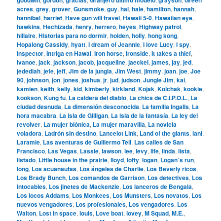
acres
,
grey
,
grover
,
Gunsmoke
,
guy
,
hal
,
hale
,
hamilton
,
hannah
,
hannibal
,
harriet
,
Have gun will travel
,
Hawaii 5-0
,
Hawaiian eye
,
hawkins
,
Hechizada
,
henry
,
herrero
,
heyes
,
Highway patrol
,
hillaire
,
Historias para no dormir
,
holden
,
holly
,
hong kong
,
Hopalong Cassidy
,
hyatt
,
I dream of Jeannie
,
I love Lucy
,
I spy
,
inspector
,
Intriga en Hawai
,
Iron horse
,
Ironside
,
It takes a thief
,
Ivanoe
,
jack
,
jackson
,
jacob
,
jacqueline
,
jaeckel
,
james
,
jay
,
jed
,
jedediah
,
jefe
,
jeff
,
Jim de la jungla
,
Jim West
,
jimmy
,
joan
,
joe
,
Joe
90
,
johnson
,
jon
,
jones
,
joshua
,
jr
,
jud
,
judson
,
Jungle Jim
,
kai
,
kamien
,
keith
,
kelly
,
kid
,
kimberly
,
kirkland
,
Kojak
,
Kolchak
,
kookie
,
kookson
,
Kung fu
,
La caldera del diablo
,
La chica de C.I.P.O.L.
,
La
ciudad desnuda
,
La dimensión desconocida
,
La familia Ingalls
,
La
hora macabra
,
La isla de Gilligan
,
La isla de la fantasía
,
La ley del
revolver
,
La mujer biónica
,
La mujer maravilla
,
La novicia
voladora
,
Ladrón sin destino
,
Lancelot Link
,
Land of the giants
,
lani
,
Laramie
,
Las aventuras de Guillermo Tell
,
Las calles de San
Francisco
,
Las Vegas
,
Lassie
,
lawson
,
lee
,
levy
,
life
,
linda
,
lista
,
listado
,
Little house in the prairie
,
lloyd
,
lofty
,
logan
,
Logan´s run
,
long
,
Los acuanautas
,
Los ángeles de Charlie
,
Los Beverly ricos
,
Los Brady Bunch
,
Los comandos de Garrison
,
Los detectives
,
Los
intocables
,
Los jinetes de Mackenzie
,
Los lanceros de Bengala
,
Los locos Addams
,
Los Monkees
,
Los Munsters
,
Los novatos
,
Los
nuevos vengadores
,
Los profesionales
,
Los vengadores
,
Los
Walton
,
Lost in space
,
louis
,
Love boat
,
lovey
,
M Squad
,
M.E.
,