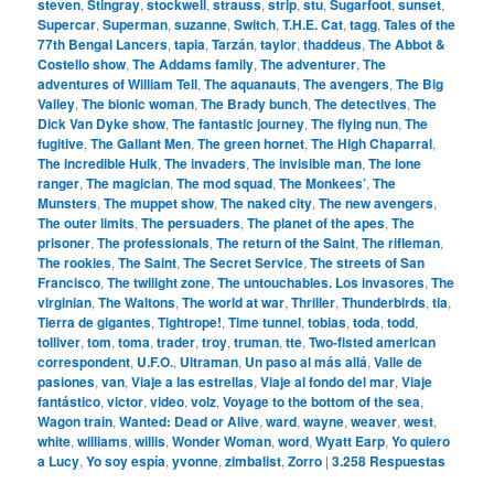
steven
,
Stingray
,
stockwell
,
strauss
,
strip
,
stu
,
Sugarfoot
,
sunset
,
Supercar
,
Superman
,
suzanne
,
Switch
,
T.H.E. Cat
,
tagg
,
Tales of the
77th Bengal Lancers
,
tapia
,
Tarzán
,
taylor
,
thaddeus
,
The Abbot &
Costello show
,
The Addams family
,
The adventurer
,
The
adventures of William Tell
,
The aquanauts
,
The avengers
,
The Big
Valley
,
The bionic woman
,
The Brady bunch
,
The detectives
,
The
Dick Van Dyke show
,
The fantastic journey
,
The flying nun
,
The
fugitive
,
The Gallant Men
,
The green hornet
,
The High Chaparral
,
The incredible Hulk
,
The invaders
,
The invisible man
,
The lone
ranger
,
The magician
,
The mod squad
,
The Monkees’
,
The
Munsters
,
The muppet show
,
The naked city
,
The new avengers
,
The outer limits
,
The persuaders
,
The planet of the apes
,
The
prisoner
,
The professionals
,
The return of the Saint
,
The rifleman
,
The rookies
,
The Saint
,
The Secret Service
,
The streets of San
Francisco
,
The twilight zone
,
The untouchables. Los invasores
,
The
virginian
,
The Waltons
,
The world at war
,
Thriller
,
Thunderbirds
,
tia
,
Tierra de gigantes
,
Tightrope!
,
Time tunnel
,
tobias
,
toda
,
todd
,
tolliver
,
tom
,
toma
,
trader
,
troy
,
truman
,
tte
,
Two-fisted american
correspondent
,
U.F.O.
,
Ultraman
,
Un paso al más allá
,
Valle de
pasiones
,
van
,
Viaje a las estrellas
,
Viaje al fondo del mar
,
Viaje
fantástico
,
victor
,
video
,
volz
,
Voyage to the bottom of the sea
,
Wagon train
,
Wanted: Dead or Alive
,
ward
,
wayne
,
weaver
,
west
,
white
,
williams
,
willis
,
Wonder Woman
,
word
,
Wyatt Earp
,
Yo quiero
a Lucy
,
Yo soy espía
,
yvonne
,
zimbalist
,
Zorro
|
3.258
Respuestas