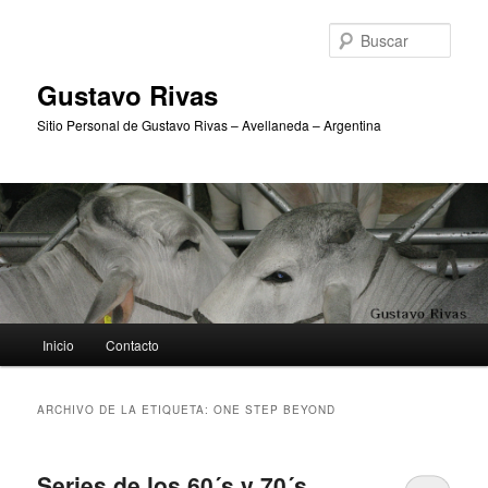
Ir
Ir
al
al
Busc
contenido
contenido
principal
secundario
Gustavo Rivas
Sitio Personal de Gustavo Rivas – Avellaneda – Argentina
Menú
Inicio
Contacto
principal
ARCHIVO DE LA ETIQUETA:
ONE STEP BEYOND
Series de los 60´s y 70´s