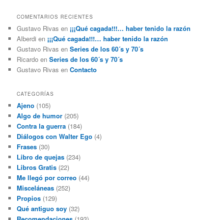
COMENTARIOS RECIENTES
Gustavo Rivas
en
¡¡¡Qué cagada!!!… haber tenido la razón
Alberdi
en
¡¡¡Qué cagada!!!… haber tenido la razón
Gustavo Rivas
en
Series de los 60´s y 70´s
Ricardo
en
Series de los 60´s y 70´s
Gustavo Rivas
en
Contacto
CATEGORÍAS
Ajeno
(105)
Algo de humor
(205)
Contra la guerra
(184)
Diálogos con Walter Ego
(4)
Frases
(30)
Libro de quejas
(234)
Libros Gratis
(22)
Me llegó por correo
(44)
Misceláneas
(252)
Propios
(129)
Qué antiguo soy
(32)
Recomendaciones
(193)