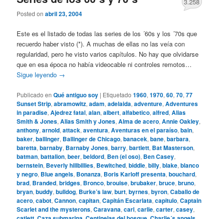
3.258
Posted on
abril 23, 2004
Este es el listado de todas las series de los ´60s y los ´70s que
recuerdo haber visto (*). A muchas de ellas no las veía con
regularidad, pero he visto varios capítulos. No hay que olvidarse
que en esa época no había videocable ni controles remotos…
Sigue leyendo
→
Publicado en
Qué antiguo soy
|
Etiquetado
1960
,
1970
,
60
,
70
,
77
Sunset Strip
,
abramowitz
,
adam
,
adelaida
,
adventure
,
Adventures
in paradise
,
Ajedrez fatal
,
alan
,
albert
,
alfabetico
,
alfred
,
Alias
Smith & Jones
,
Alias Smith y Jones
,
Alma de acero
,
Annie Oakley
,
anthony
,
arnold
,
attack
,
aventura
,
Aventuras en el paraíso
,
bain
,
baker
,
ballinger
,
Ballinger de Chicago
,
banacek
,
bane
,
barbara
,
baretta
,
barnaby
,
Barnaby Jones
,
barry
,
bartlett
,
Bat Masterson
,
batman
,
battalion
,
beer
,
beldord
,
Ben (el oso)
,
Ben Casey
,
bernstein
,
Beverly hillbillies
,
Bewitched
,
biddle
,
billy
,
blake
,
blanco
y negro
,
Blue angels
,
Bonanza
,
Boris Karloff presenta
,
bouchard
,
brad
,
Branded
,
bridges
,
Bronco
,
brouise
,
brubaker
,
bruce
,
bruno
,
bryan
,
buddy
,
bulldog
,
Burke’s law
,
burt
,
byrnes
,
byron
,
Caballo de
acero
,
cabot
,
Cannon
,
capitan
,
Capitán Escarlata
,
capitulo
,
Captain
Scarlet and the mysterons
,
Caravana
,
carl
,
carlie
,
carter
,
casey
,
catlett
,
Caza submarina
,
Centinelas del bosque
,
Charlie´s angels
,