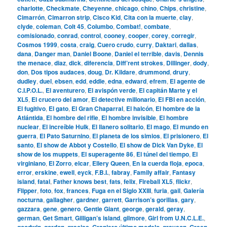
charlotte
,
Checkmate
,
Cheyenne
,
chicago
,
chino
,
Chips
,
christine
,
Cimarrón
,
Cimarron strip
,
Cisco Kid
,
Cita con la muerte
,
clay
,
clyde
,
coleman
,
Colt 45
,
Columbo
,
Combat!
,
combate
,
comisionado
,
conrad
,
control
,
cooney
,
cooper
,
corey
,
corregir
,
Cosmos 1999
,
costa
,
craig
,
Cuero crudo
,
curry
,
Daktari
,
dallas
,
dana
,
Danger man
,
Daniel Boone
,
Daniel el terrible
,
davis
,
Dennis
the menace
,
diaz
,
dick
,
diferencia
,
Diff’rent strokes
,
Dillinger
,
dody
,
don
,
Dos tipos audaces
,
doug
,
Dr. Kildare
,
drummond
,
drury
,
dudley
,
duel
,
ebsen
,
edd
,
eddie
,
edna
,
edward
,
efrem
,
El agente de
C.I.P.O.L.
,
El aventurero
,
El avispón verde
,
El capitán Marte y el
XL5
,
El crucero del amor
,
El detective millonario
,
El FBI en acción
,
El fugitivo
,
El gato
,
El Gran Chaparral
,
El halcón
,
El hombre de la
Atlántida
,
El hombre del rifle
,
El hombre invisible
,
El hombre
nuclear
,
El increíble Hulk
,
El llanero solitario
,
El mago
,
El mundo en
guerra
,
El Pato Saturnino
,
El planeta de los simios
,
El prisionero
,
El
santo
,
El show de Abbot y Costello
,
El show de Dick Van Dyke
,
El
show de los muppets
,
El superagente 86
,
El túnel del tiempo
,
El
virginiano
,
El Zorro
,
elcar
,
Ellery Queen
,
En la cuerda floja
,
epoca
,
error
,
erskine
,
ewell
,
eyck
,
F.B.I.
,
fabray
,
Family affair
,
Fantasy
island
,
fatal
,
Father knows best
,
fats
,
felix
,
Fireball XL5
,
flickr
,
Flipper
,
foto
,
fox
,
frances
,
Fuga en el Siglo XXIII
,
furia
,
gail
,
Galería
nocturna
,
gallagher
,
gardner
,
garrett
,
Garrison’s gorillas
,
gary
,
gazzara
,
gene
,
genero
,
Gentle Giant
,
george
,
gerald
,
geray
,
german
,
Get Smart
,
Gilligan’s island
,
gilmore
,
Girl from U.N.C.L.E.
,
goodwin
,
gordon
,
gracias
,
Granjero último modelo
,
grayson
,
Green