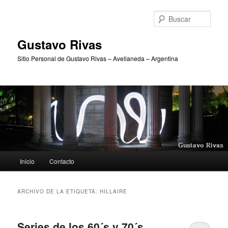
Ir
Ir
al
al
Busc
contenido
contenido
principal
secundario
Gustavo Rivas
Sitio Personal de Gustavo Rivas – Avellaneda – Argentina
Menú
Inicio
Contacto
principal
ARCHIVO DE LA ETIQUETA:
HILLAIRE
Series de los 60´s y 70´s