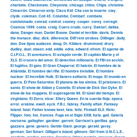
charlotte
,
Checkmate
,
Cheyenne
,
chicago
,
chino
,
Chips
,
christine
,
Cimarrón
,
Cimarron strip
,
Cisco Kid
,
Cita con la muerte
,
clay
,
clyde
,
coleman
,
Colt 45
,
Columbo
,
Combat!
,
combate
,
comisionado
,
conrad
,
control
,
cooney
,
cooper
,
corey
,
corregir
,
Cosmos 1999
,
costa
,
craig
,
Cuero crudo
,
curry
,
Daktari
,
dallas
,
dana
,
Danger man
,
Daniel Boone
,
Daniel el terrible
,
davis
,
Dennis
the menace
,
diaz
,
dick
,
diferencia
,
Diff’rent strokes
,
Dillinger
,
dody
,
don
,
Dos tipos audaces
,
doug
,
Dr. Kildare
,
drummond
,
drury
,
dudley
,
duel
,
ebsen
,
edd
,
eddie
,
edna
,
edward
,
efrem
,
El agente de
C.I.P.O.L.
,
El aventurero
,
El avispón verde
,
El capitán Marte y el
XL5
,
El crucero del amor
,
El detective millonario
,
El FBI en acción
,
El fugitivo
,
El gato
,
El Gran Chaparral
,
El halcón
,
El hombre de la
Atlántida
,
El hombre del rifle
,
El hombre invisible
,
El hombre
nuclear
,
El increíble Hulk
,
El llanero solitario
,
El mago
,
El mundo en
guerra
,
El Pato Saturnino
,
El planeta de los simios
,
El prisionero
,
El
santo
,
El show de Abbot y Costello
,
El show de Dick Van Dyke
,
El
show de los muppets
,
El superagente 86
,
El túnel del tiempo
,
El
virginiano
,
El Zorro
,
elcar
,
Ellery Queen
,
En la cuerda floja
,
epoca
,
error
,
erskine
,
ewell
,
eyck
,
F.B.I.
,
fabray
,
Family affair
,
Fantasy
island
,
fatal
,
Father knows best
,
fats
,
felix
,
Fireball XL5
,
flickr
,
Flipper
,
foto
,
fox
,
frances
,
Fuga en el Siglo XXIII
,
furia
,
gail
,
Galería
nocturna
,
gallagher
,
gardner
,
garrett
,
Garrison’s gorillas
,
gary
,
gazzara
,
gene
,
genero
,
Gentle Giant
,
george
,
gerald
,
geray
,
german
,
Get Smart
,
Gilligan’s island
,
gilmore
,
Girl from U.N.C.L.E.
,
goodwin
,
gordon
,
gracias
,
Granjero último modelo
,
grayson
,
Green