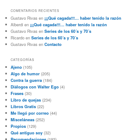
COMENTARIOS RECIENTES
Gustavo Rivas
en
¡¡¡Qué cagada!!!… haber tenido la razón
Alberdi
en
¡¡¡Qué cagada!!!… haber tenido la razón
Gustavo Rivas
en
Series de los 60´s y 70´s
Ricardo
en
Series de los 60´s y 70´s
Gustavo Rivas
en
Contacto
CATEGORÍAS
Ajeno
(105)
Algo de humor
(205)
Contra la guerra
(184)
Diálogos con Walter Ego
(4)
Frases
(30)
Libro de quejas
(234)
Libros Gratis
(22)
Me llegó por correo
(44)
Misceláneas
(252)
Propios
(129)
Qué antiguo soy
(32)
Recomendaciones
(193)