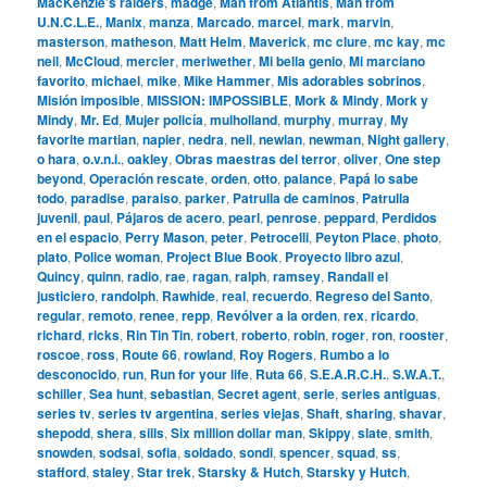
MacKenzie’s raiders
,
madge
,
Man from Atlantis
,
Man from
U.N.C.L.E.
,
Manix
,
manza
,
Marcado
,
marcel
,
mark
,
marvin
,
masterson
,
matheson
,
Matt Helm
,
Maverick
,
mc clure
,
mc kay
,
mc
neil
,
McCloud
,
mercier
,
meriwether
,
Mi bella genio
,
Mi marciano
favorito
,
michael
,
mike
,
Mike Hammer
,
Mis adorables sobrinos
,
Misión imposible
,
MISSION: IMPOSSIBLE
,
Mork & Mindy
,
Mork y
Mindy
,
Mr. Ed
,
Mujer policía
,
mulholland
,
murphy
,
murray
,
My
favorite martian
,
napier
,
nedra
,
neil
,
newlan
,
newman
,
Night gallery
,
o hara
,
o.v.n.i.
,
oakley
,
Obras maestras del terror
,
oliver
,
One step
beyond
,
Operación rescate
,
orden
,
otto
,
palance
,
Papá lo sabe
todo
,
paradise
,
paraiso
,
parker
,
Patrulla de caminos
,
Patrulla
juvenil
,
paul
,
Pájaros de acero
,
pearl
,
penrose
,
peppard
,
Perdidos
en el espacio
,
Perry Mason
,
peter
,
Petrocelli
,
Peyton Place
,
photo
,
plato
,
Police woman
,
Project Blue Book
,
Proyecto libro azul
,
Quincy
,
quinn
,
radio
,
rae
,
ragan
,
ralph
,
ramsey
,
Randall el
justiciero
,
randolph
,
Rawhide
,
real
,
recuerdo
,
Regreso del Santo
,
regular
,
remoto
,
renee
,
repp
,
Revólver a la orden
,
rex
,
ricardo
,
richard
,
ricks
,
Rin Tin Tin
,
robert
,
roberto
,
robin
,
roger
,
ron
,
rooster
,
roscoe
,
ross
,
Route 66
,
rowland
,
Roy Rogers
,
Rumbo a lo
desconocido
,
run
,
Run for your life
,
Ruta 66
,
S.E.A.R.C.H.
,
S.W.A.T.
,
schiller
,
Sea hunt
,
sebastian
,
Secret agent
,
serie
,
series antiguas
,
series tv
,
series tv argentina
,
series viejas
,
Shaft
,
sharing
,
shavar
,
shepodd
,
shera
,
sills
,
Six million dollar man
,
Skippy
,
slate
,
smith
,
snowden
,
sodsai
,
sofia
,
soldado
,
sondi
,
spencer
,
squad
,
ss
,
stafford
,
staley
,
Star trek
,
Starsky & Hutch
,
Starsky y Hutch
,