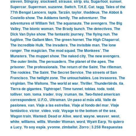
steven
,
Stingray
,
stockwell
,
strauss
,
strip
,
stu
,
Sugarfoot
,
sunset
,
Supercar
,
Superman
,
suzanne
,
Switch
,
T.H.E. Cat
,
tagg
,
Tales of the
77th Bengal Lancers
,
tapia
,
Tarzán
,
taylor
,
thaddeus
,
The Abbot &
Costello show
,
The Addams family
,
The adventurer
,
The
adventures of William Tell
,
The aquanauts
,
The avengers
,
The Big
Valley
,
The bionic woman
,
The Brady bunch
,
The detectives
,
The
Dick Van Dyke show
,
The fantastic journey
,
The flying nun
,
The
fugitive
,
The Gallant Men
,
The green hornet
,
The High Chaparral
,
The incredible Hulk
,
The invaders
,
The invisible man
,
The lone
ranger
,
The magician
,
The mod squad
,
The Monkees’
,
The
Munsters
,
The muppet show
,
The naked city
,
The new avengers
,
The outer limits
,
The persuaders
,
The planet of the apes
,
The
prisoner
,
The professionals
,
The return of the Saint
,
The rifleman
,
The rookies
,
The Saint
,
The Secret Service
,
The streets of San
Francisco
,
The twilight zone
,
The untouchables. Los invasores
,
The
virginian
,
The Waltons
,
The world at war
,
Thriller
,
Thunderbirds
,
tia
,
Tierra de gigantes
,
Tightrope!
,
Time tunnel
,
tobias
,
toda
,
todd
,
tolliver
,
tom
,
toma
,
trader
,
troy
,
truman
,
tte
,
Two-fisted american
correspondent
,
U.F.O.
,
Ultraman
,
Un paso al más allá
,
Valle de
pasiones
,
van
,
Viaje a las estrellas
,
Viaje al fondo del mar
,
Viaje
fantástico
,
victor
,
video
,
volz
,
Voyage to the bottom of the sea
,
Wagon train
,
Wanted: Dead or Alive
,
ward
,
wayne
,
weaver
,
west
,
white
,
williams
,
willis
,
Wonder Woman
,
word
,
Wyatt Earp
,
Yo quiero
a Lucy
,
Yo soy espía
,
yvonne
,
zimbalist
,
Zorro
|
3.258
Respuestas