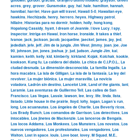
acres
,
grey
,
grover
,
Gunsmoke
,
guy
,
hal
,
hale
,
hamilton
,
hannah
,
hannibal
,
harriet
,
Have gun will travel
,
Hawaii 5-0
,
Hawaiian eye
,
hawkins
,
Hechizada
,
henry
,
herrero
,
heyes
,
Highway patrol
,
hillaire
,
Historias para no dormir
,
holden
,
holly
,
hong kong
,
Hopalong Cassidy
,
hyatt
,
I dream of Jeannie
,
I love Lucy
,
I spy
,
inspector
,
Intriga en Hawai
,
Iron horse
,
Ironside
,
It takes a thief
,
Ivanoe
,
jack
,
jackson
,
jacob
,
jacqueline
,
jaeckel
,
james
,
jay
,
jed
,
jedediah
,
jefe
,
jeff
,
Jim de la jungla
,
Jim West
,
jimmy
,
joan
,
joe
,
Joe
90
,
johnson
,
jon
,
jones
,
joshua
,
jr
,
jud
,
judson
,
Jungle Jim
,
kai
,
kamien
,
keith
,
kelly
,
kid
,
kimberly
,
kirkland
,
Kojak
,
Kolchak
,
kookie
,
kookson
,
Kung fu
,
La caldera del diablo
,
La chica de C.I.P.O.L.
,
La
ciudad desnuda
,
La dimensión desconocida
,
La familia Ingalls
,
La
hora macabra
,
La isla de Gilligan
,
La isla de la fantasía
,
La ley del
revolver
,
La mujer biónica
,
La mujer maravilla
,
La novicia
voladora
,
Ladrón sin destino
,
Lancelot Link
,
Land of the giants
,
lani
,
Laramie
,
Las aventuras de Guillermo Tell
,
Las calles de San
Francisco
,
Las Vegas
,
Lassie
,
lawson
,
lee
,
levy
,
life
,
linda
,
lista
,
listado
,
Little house in the prairie
,
lloyd
,
lofty
,
logan
,
Logan´s run
,
long
,
Los acuanautas
,
Los ángeles de Charlie
,
Los Beverly ricos
,
Los Brady Bunch
,
Los comandos de Garrison
,
Los detectives
,
Los
intocables
,
Los jinetes de Mackenzie
,
Los lanceros de Bengala
,
Los locos Addams
,
Los Monkees
,
Los Munsters
,
Los novatos
,
Los
nuevos vengadores
,
Los profesionales
,
Los vengadores
,
Los
Walton
,
Lost in space
,
louis
,
Love boat
,
lovey
,
M Squad
,
M.E.
,