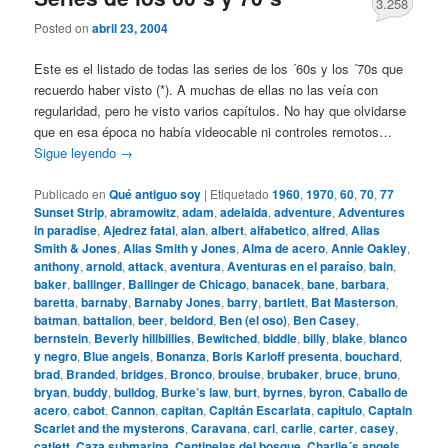
3.258
Posted on
abril 23, 2004
Este es el listado de todas las series de los ´60s y los ´70s que
recuerdo haber visto (*). A muchas de ellas no las veía con
regularidad, pero he visto varios capítulos. No hay que olvidarse
que en esa época no había videocable ni controles remotos…
Sigue leyendo
→
Publicado en
Qué antiguo soy
|
Etiquetado
1960
,
1970
,
60
,
70
,
77
Sunset Strip
,
abramowitz
,
adam
,
adelaida
,
adventure
,
Adventures
in paradise
,
Ajedrez fatal
,
alan
,
albert
,
alfabetico
,
alfred
,
Alias
Smith & Jones
,
Alias Smith y Jones
,
Alma de acero
,
Annie Oakley
,
anthony
,
arnold
,
attack
,
aventura
,
Aventuras en el paraíso
,
bain
,
baker
,
ballinger
,
Ballinger de Chicago
,
banacek
,
bane
,
barbara
,
baretta
,
barnaby
,
Barnaby Jones
,
barry
,
bartlett
,
Bat Masterson
,
batman
,
battalion
,
beer
,
beldord
,
Ben (el oso)
,
Ben Casey
,
bernstein
,
Beverly hillbillies
,
Bewitched
,
biddle
,
billy
,
blake
,
blanco
y negro
,
Blue angels
,
Bonanza
,
Boris Karloff presenta
,
bouchard
,
brad
,
Branded
,
bridges
,
Bronco
,
brouise
,
brubaker
,
bruce
,
bruno
,
bryan
,
buddy
,
bulldog
,
Burke’s law
,
burt
,
byrnes
,
byron
,
Caballo de
acero
,
cabot
,
Cannon
,
capitan
,
Capitán Escarlata
,
capitulo
,
Captain
Scarlet and the mysterons
,
Caravana
,
carl
,
carlie
,
carter
,
casey
,
catlett
,
Caza submarina
,
Centinelas del bosque
,
Charlie´s angels
,