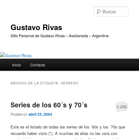
Ir
Ir
al
al
Busc
contenido
contenido
principal
secundario
Gustavo Rivas
Sitio Personal de Gustavo Rivas – Avellaneda – Argentina
Menú
Inicio
Contacto
principal
ARCHIVO DE LA ETIQUETA:
HERRERO
Series de los 60´s y 70´s
3.258
Posted on
abril 23, 2004
Este es el listado de todas las series de los ´60s y los ´70s que
recuerdo haber visto (*). A muchas de ellas no las veía con