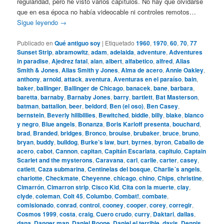
regularidad, pero he visto varios capítulos. No hay que olvidarse
que en esa época no había videocable ni controles remotos…
Sigue leyendo
→
Publicado en
Qué antiguo soy
|
Etiquetado
1960
,
1970
,
60
,
70
,
77
Sunset Strip
,
abramowitz
,
adam
,
adelaida
,
adventure
,
Adventures
in paradise
,
Ajedrez fatal
,
alan
,
albert
,
alfabetico
,
alfred
,
Alias
Smith & Jones
,
Alias Smith y Jones
,
Alma de acero
,
Annie Oakley
,
anthony
,
arnold
,
attack
,
aventura
,
Aventuras en el paraíso
,
bain
,
baker
,
ballinger
,
Ballinger de Chicago
,
banacek
,
bane
,
barbara
,
baretta
,
barnaby
,
Barnaby Jones
,
barry
,
bartlett
,
Bat Masterson
,
batman
,
battalion
,
beer
,
beldord
,
Ben (el oso)
,
Ben Casey
,
bernstein
,
Beverly hillbillies
,
Bewitched
,
biddle
,
billy
,
blake
,
blanco
y negro
,
Blue angels
,
Bonanza
,
Boris Karloff presenta
,
bouchard
,
brad
,
Branded
,
bridges
,
Bronco
,
brouise
,
brubaker
,
bruce
,
bruno
,
bryan
,
buddy
,
bulldog
,
Burke’s law
,
burt
,
byrnes
,
byron
,
Caballo de
acero
,
cabot
,
Cannon
,
capitan
,
Capitán Escarlata
,
capitulo
,
Captain
Scarlet and the mysterons
,
Caravana
,
carl
,
carlie
,
carter
,
casey
,
catlett
,
Caza submarina
,
Centinelas del bosque
,
Charlie´s angels
,
charlotte
,
Checkmate
,
Cheyenne
,
chicago
,
chino
,
Chips
,
christine
,
Cimarrón
,
Cimarron strip
,
Cisco Kid
,
Cita con la muerte
,
clay
,
clyde
,
coleman
,
Colt 45
,
Columbo
,
Combat!
,
combate
,
comisionado
,
conrad
,
control
,
cooney
,
cooper
,
corey
,
corregir
,
Cosmos 1999
,
costa
,
craig
,
Cuero crudo
,
curry
,
Daktari
,
dallas
,
dana
,
Danger man
,
Daniel Boone
,
Daniel el terrible
,
davis
,
Dennis