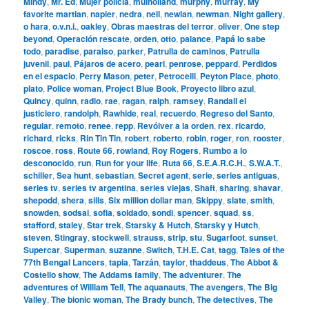
Mindy
,
Mr. Ed
,
Mujer policía
,
mulholland
,
murphy
,
murray
,
My
favorite martian
,
napier
,
nedra
,
neil
,
newlan
,
newman
,
Night gallery
,
o hara
,
o.v.n.i.
,
oakley
,
Obras maestras del terror
,
oliver
,
One step
beyond
,
Operación rescate
,
orden
,
otto
,
palance
,
Papá lo sabe
todo
,
paradise
,
paraiso
,
parker
,
Patrulla de caminos
,
Patrulla
juvenil
,
paul
,
Pájaros de acero
,
pearl
,
penrose
,
peppard
,
Perdidos
en el espacio
,
Perry Mason
,
peter
,
Petrocelli
,
Peyton Place
,
photo
,
plato
,
Police woman
,
Project Blue Book
,
Proyecto libro azul
,
Quincy
,
quinn
,
radio
,
rae
,
ragan
,
ralph
,
ramsey
,
Randall el
justiciero
,
randolph
,
Rawhide
,
real
,
recuerdo
,
Regreso del Santo
,
regular
,
remoto
,
renee
,
repp
,
Revólver a la orden
,
rex
,
ricardo
,
richard
,
ricks
,
Rin Tin Tin
,
robert
,
roberto
,
robin
,
roger
,
ron
,
rooster
,
roscoe
,
ross
,
Route 66
,
rowland
,
Roy Rogers
,
Rumbo a lo
desconocido
,
run
,
Run for your life
,
Ruta 66
,
S.E.A.R.C.H.
,
S.W.A.T.
,
schiller
,
Sea hunt
,
sebastian
,
Secret agent
,
serie
,
series antiguas
,
series tv
,
series tv argentina
,
series viejas
,
Shaft
,
sharing
,
shavar
,
shepodd
,
shera
,
sills
,
Six million dollar man
,
Skippy
,
slate
,
smith
,
snowden
,
sodsai
,
sofia
,
soldado
,
sondi
,
spencer
,
squad
,
ss
,
stafford
,
staley
,
Star trek
,
Starsky & Hutch
,
Starsky y Hutch
,
steven
,
Stingray
,
stockwell
,
strauss
,
strip
,
stu
,
Sugarfoot
,
sunset
,
Supercar
,
Superman
,
suzanne
,
Switch
,
T.H.E. Cat
,
tagg
,
Tales of the
77th Bengal Lancers
,
tapia
,
Tarzán
,
taylor
,
thaddeus
,
The Abbot &
Costello show
,
The Addams family
,
The adventurer
,
The
adventures of William Tell
,
The aquanauts
,
The avengers
,
The Big
Valley
,
The bionic woman
,
The Brady bunch
,
The detectives
,
The