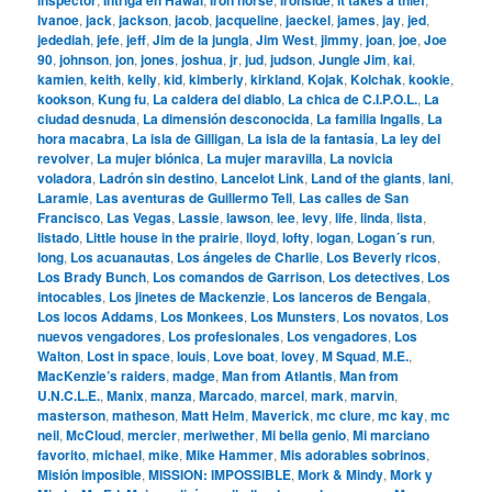
Ivanoe
,
jack
,
jackson
,
jacob
,
jacqueline
,
jaeckel
,
james
,
jay
,
jed
,
jedediah
,
jefe
,
jeff
,
Jim de la jungla
,
Jim West
,
jimmy
,
joan
,
joe
,
Joe
90
,
johnson
,
jon
,
jones
,
joshua
,
jr
,
jud
,
judson
,
Jungle Jim
,
kai
,
kamien
,
keith
,
kelly
,
kid
,
kimberly
,
kirkland
,
Kojak
,
Kolchak
,
kookie
,
kookson
,
Kung fu
,
La caldera del diablo
,
La chica de C.I.P.O.L.
,
La
ciudad desnuda
,
La dimensión desconocida
,
La familia Ingalls
,
La
hora macabra
,
La isla de Gilligan
,
La isla de la fantasía
,
La ley del
revolver
,
La mujer biónica
,
La mujer maravilla
,
La novicia
voladora
,
Ladrón sin destino
,
Lancelot Link
,
Land of the giants
,
lani
,
Laramie
,
Las aventuras de Guillermo Tell
,
Las calles de San
Francisco
,
Las Vegas
,
Lassie
,
lawson
,
lee
,
levy
,
life
,
linda
,
lista
,
listado
,
Little house in the prairie
,
lloyd
,
lofty
,
logan
,
Logan´s run
,
long
,
Los acuanautas
,
Los ángeles de Charlie
,
Los Beverly ricos
,
Los Brady Bunch
,
Los comandos de Garrison
,
Los detectives
,
Los
intocables
,
Los jinetes de Mackenzie
,
Los lanceros de Bengala
,
Los locos Addams
,
Los Monkees
,
Los Munsters
,
Los novatos
,
Los
nuevos vengadores
,
Los profesionales
,
Los vengadores
,
Los
Walton
,
Lost in space
,
louis
,
Love boat
,
lovey
,
M Squad
,
M.E.
,
MacKenzie’s raiders
,
madge
,
Man from Atlantis
,
Man from
U.N.C.L.E.
,
Manix
,
manza
,
Marcado
,
marcel
,
mark
,
marvin
,
masterson
,
matheson
,
Matt Helm
,
Maverick
,
mc clure
,
mc kay
,
mc
neil
,
McCloud
,
mercier
,
meriwether
,
Mi bella genio
,
Mi marciano
favorito
,
michael
,
mike
,
Mike Hammer
,
Mis adorables sobrinos
,
Misión imposible
,
MISSION: IMPOSSIBLE
,
Mork & Mindy
,
Mork y