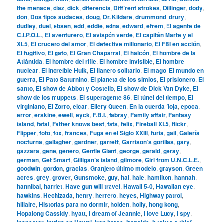
the menace
,
diaz
,
dick
,
diferencia
,
Diff’rent strokes
,
Dillinger
,
dody
,
don
,
Dos tipos audaces
,
doug
,
Dr. Kildare
,
drummond
,
drury
,
dudley
,
duel
,
ebsen
,
edd
,
eddie
,
edna
,
edward
,
efrem
,
El agente de
C.I.P.O.L.
,
El aventurero
,
El avispón verde
,
El capitán Marte y el
XL5
,
El crucero del amor
,
El detective millonario
,
El FBI en acción
,
El fugitivo
,
El gato
,
El Gran Chaparral
,
El halcón
,
El hombre de la
Atlántida
,
El hombre del rifle
,
El hombre invisible
,
El hombre
nuclear
,
El increíble Hulk
,
El llanero solitario
,
El mago
,
El mundo en
guerra
,
El Pato Saturnino
,
El planeta de los simios
,
El prisionero
,
El
santo
,
El show de Abbot y Costello
,
El show de Dick Van Dyke
,
El
show de los muppets
,
El superagente 86
,
El túnel del tiempo
,
El
virginiano
,
El Zorro
,
elcar
,
Ellery Queen
,
En la cuerda floja
,
epoca
,
error
,
erskine
,
ewell
,
eyck
,
F.B.I.
,
fabray
,
Family affair
,
Fantasy
island
,
fatal
,
Father knows best
,
fats
,
felix
,
Fireball XL5
,
flickr
,
Flipper
,
foto
,
fox
,
frances
,
Fuga en el Siglo XXIII
,
furia
,
gail
,
Galería
nocturna
,
gallagher
,
gardner
,
garrett
,
Garrison’s gorillas
,
gary
,
gazzara
,
gene
,
genero
,
Gentle Giant
,
george
,
gerald
,
geray
,
german
,
Get Smart
,
Gilligan’s island
,
gilmore
,
Girl from U.N.C.L.E.
,
goodwin
,
gordon
,
gracias
,
Granjero último modelo
,
grayson
,
Green
acres
,
grey
,
grover
,
Gunsmoke
,
guy
,
hal
,
hale
,
hamilton
,
hannah
,
hannibal
,
harriet
,
Have gun will travel
,
Hawaii 5-0
,
Hawaiian eye
,
hawkins
,
Hechizada
,
henry
,
herrero
,
heyes
,
Highway patrol
,
hillaire
,
Historias para no dormir
,
holden
,
holly
,
hong kong
,
Hopalong Cassidy
,
hyatt
,
I dream of Jeannie
,
I love Lucy
,
I spy
,
inspector
,
Intriga en Hawai
,
Iron horse
,
Ironside
,
It takes a thief
,