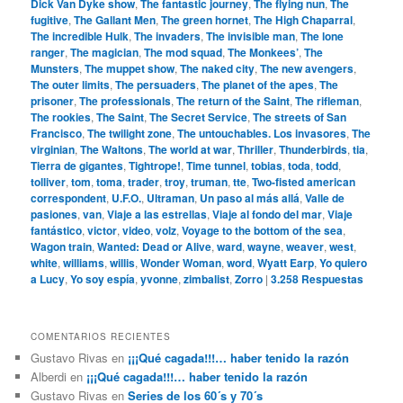
Dick Van Dyke show
,
The fantastic journey
,
The flying nun
,
The
fugitive
,
The Gallant Men
,
The green hornet
,
The High Chaparral
,
The incredible Hulk
,
The invaders
,
The invisible man
,
The lone
ranger
,
The magician
,
The mod squad
,
The Monkees’
,
The
Munsters
,
The muppet show
,
The naked city
,
The new avengers
,
The outer limits
,
The persuaders
,
The planet of the apes
,
The
prisoner
,
The professionals
,
The return of the Saint
,
The rifleman
,
The rookies
,
The Saint
,
The Secret Service
,
The streets of San
Francisco
,
The twilight zone
,
The untouchables. Los invasores
,
The
virginian
,
The Waltons
,
The world at war
,
Thriller
,
Thunderbirds
,
tia
,
Tierra de gigantes
,
Tightrope!
,
Time tunnel
,
tobias
,
toda
,
todd
,
tolliver
,
tom
,
toma
,
trader
,
troy
,
truman
,
tte
,
Two-fisted american
correspondent
,
U.F.O.
,
Ultraman
,
Un paso al más allá
,
Valle de
pasiones
,
van
,
Viaje a las estrellas
,
Viaje al fondo del mar
,
Viaje
fantástico
,
victor
,
video
,
volz
,
Voyage to the bottom of the sea
,
Wagon train
,
Wanted: Dead or Alive
,
ward
,
wayne
,
weaver
,
west
,
white
,
williams
,
willis
,
Wonder Woman
,
word
,
Wyatt Earp
,
Yo quiero
a Lucy
,
Yo soy espía
,
yvonne
,
zimbalist
,
Zorro
|
3.258
Respuestas
COMENTARIOS RECIENTES
Gustavo Rivas
en
¡¡¡Qué cagada!!!… haber tenido la razón
Alberdi
en
¡¡¡Qué cagada!!!… haber tenido la razón
Gustavo Rivas
en
Series de los 60´s y 70´s