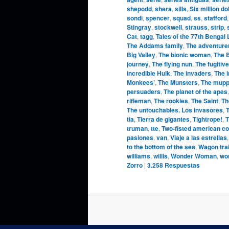
shepodd
,
shera
,
sills
,
Six million do
sondi
,
spencer
,
squad
,
ss
,
stafford
Stingray
,
stockwell
,
strauss
,
strip
,
Cat
,
tagg
,
Tales of the 77th Bengal
The Addams family
,
The adventure
Big Valley
,
The bionic woman
,
The 
journey
,
The flying nun
,
The fugitive
incredible Hulk
,
The invaders
,
The 
Monkees’
,
The Munsters
,
The mupp
persuaders
,
The planet of the apes
rifleman
,
The rookies
,
The Saint
,
Th
The untouchables. Los invasores
,
T
tia
,
Tierra de gigantes
,
Tightrope!
,
T
truman
,
tte
,
Two-fisted american c
pasiones
,
van
,
Viaje a las estrellas
to the bottom of the sea
,
Wagon tra
williams
,
willis
,
Wonder Woman
,
wo
Zorro
|
3.258
Respuestas