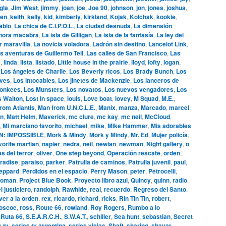
gla
,
Jim West
,
jimmy
,
joan
,
joe
,
Joe 90
,
johnson
,
jon
,
jones
,
joshua
,
en
,
keith
,
kelly
,
kid
,
kimberly
,
kirkland
,
Kojak
,
Kolchak
,
kookie
,
ablo
,
La chica de C.I.P.O.L.
,
La ciudad desnuda
,
La dimensión
hora macabra
,
La isla de Gilligan
,
La isla de la fantasía
,
La ley del
r maravilla
,
La novicia voladora
,
Ladrón sin destino
,
Lancelot Link
,
s aventuras de Guillermo Tell
,
Las calles de San Francisco
,
Las
e
,
linda
,
lista
,
listado
,
Little house in the prairie
,
lloyd
,
lofty
,
logan
,
,
Los ángeles de Charlie
,
Los Beverly ricos
,
Los Brady Bunch
,
Los
ives
,
Los intocables
,
Los jinetes de Mackenzie
,
Los lanceros de
onkees
,
Los Munsters
,
Los novatos
,
Los nuevos vengadores
,
Los
s Walton
,
Lost in space
,
louis
,
Love boat
,
lovey
,
M Squad
,
M.E.
,
rom Atlantis
,
Man from U.N.C.L.E.
,
Manix
,
manza
,
Marcado
,
marcel
,
n
,
Matt Helm
,
Maverick
,
mc clure
,
mc kay
,
mc neil
,
McCloud
,
,
Mi marciano favorito
,
michael
,
mike
,
Mike Hammer
,
Mis adorables
N: IMPOSSIBLE
,
Mork & Mindy
,
Mork y Mindy
,
Mr. Ed
,
Mujer policía
,
vorite martian
,
napier
,
nedra
,
neil
,
newlan
,
newman
,
Night gallery
,
o
s del terror
,
oliver
,
One step beyond
,
Operación rescate
,
orden
,
radise
,
paraiso
,
parker
,
Patrulla de caminos
,
Patrulla juvenil
,
paul
,
eppard
,
Perdidos en el espacio
,
Perry Mason
,
peter
,
Petrocelli
,
woman
,
Project Blue Book
,
Proyecto libro azul
,
Quincy
,
quinn
,
radio
,
l justiciero
,
randolph
,
Rawhide
,
real
,
recuerdo
,
Regreso del Santo
,
ver a la orden
,
rex
,
ricardo
,
richard
,
ricks
,
Rin Tin Tin
,
robert
,
oscoe
,
ross
,
Route 66
,
rowland
,
Roy Rogers
,
Rumbo a lo
,
Ruta 66
,
S.E.A.R.C.H.
,
S.W.A.T.
,
schiller
,
Sea hunt
,
sebastian
,
Secret
s tv
,
series tv argentina
,
series viejas
,
Shaft
,
sharing
,
shavar
,