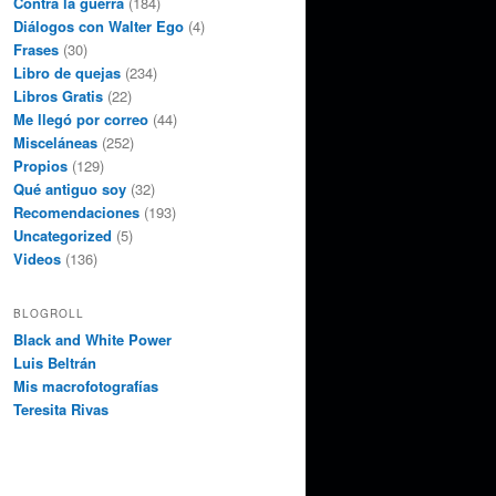
Contra la guerra
(184)
Diálogos con Walter Ego
(4)
Frases
(30)
Libro de quejas
(234)
Libros Gratis
(22)
Me llegó por correo
(44)
Misceláneas
(252)
Propios
(129)
Qué antiguo soy
(32)
Recomendaciones
(193)
Uncategorized
(5)
Videos
(136)
BLOGROLL
Black and White Power
Luis Beltrán
Mis macrofotografías
Teresita Rivas