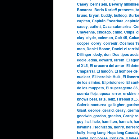
Casey
,
bernstein
,
Beverly hillbillies
Bonanza
,
Boris Karloff presenta
,
b
bruno
,
bryan
,
buddy
,
bulldog
,
Burke
capitan
,
Capitán Escarlata
,
capitul
casey
,
catlett
,
Caza submarina
,
Cen
Cheyenne
,
chicago
,
chino
,
Chips
,
c
clay
,
clyde
,
coleman
,
Colt 45
,
Colu
cooper
,
corey
,
corregir
,
Cosmos 1
man
,
Daniel Boone
,
Daniel el terrib
Dillinger
,
dody
,
don
,
Dos tipos aud
eddie
,
edna
,
edward
,
efrem
,
El agen
el XL5
,
El crucero del amor
,
El dete
Chaparral
,
El halcón
,
El hombre de 
nuclear
,
El increíble Hulk
,
El llanero
de los simios
,
El prisionero
,
El sant
de los muppets
,
El superagente 86
cuerda floja
,
epoca
,
error
,
erskine
,
knows best
,
fats
,
felix
,
Fireball XL5
Galería nocturna
,
gallagher
,
gardne
Giant
,
george
,
gerald
,
geray
,
germa
goodwin
,
gordon
,
gracias
,
Granjero
guy
,
hal
,
hale
,
hamilton
,
hannah
,
ha
hawkins
,
Hechizada
,
henry
,
herrer
holly
,
hong kong
,
Hopalong Cassid
Hawai
,
Iron horse
,
Ironside
,
It takes