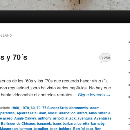
OLLAND
s y 70´s
3.258
 series de los ´60s y los ´70s que recuerdo haber visto (*).
con regularidad, pero he visto varios capítulos. No hay que
o había videocable ni controles remotos…
Sigue leyendo
→
uetado
1960
,
1970
,
60
,
70
,
77 Sunset Strip
,
abramowitz
,
adam
,
 paradise
,
Ajedrez fatal
,
alan
,
albert
,
alfabetico
,
alfred
,
Alias Smith &
e acero
,
Annie Oakley
,
anthony
,
arnold
,
attack
,
aventura
,
Aventuras
,
Ballinger de Chicago
,
banacek
,
bane
,
barbara
,
baretta
,
barnaby
,
 Masterson
,
batman
,
battalion
,
beer
,
beldord
,
Ben (el oso)
,
Ben