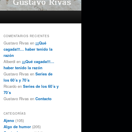
COMENTARIOS RECIENTES
Gustavo Rivas
en
¡¡¡Qué
cagada!!!… haber tenido la
razón
Alberdi
en
¡¡¡Qué cagada!!!…
haber tenido la razón
Gustavo Rivas
en
Series de
los 60´s y 70´s
Ricardo
en
Series de los 60´s y
70´s
Gustavo Rivas
en
Contacto
CATEGORÍAS
Ajeno
(105)
Algo de humor
(205)