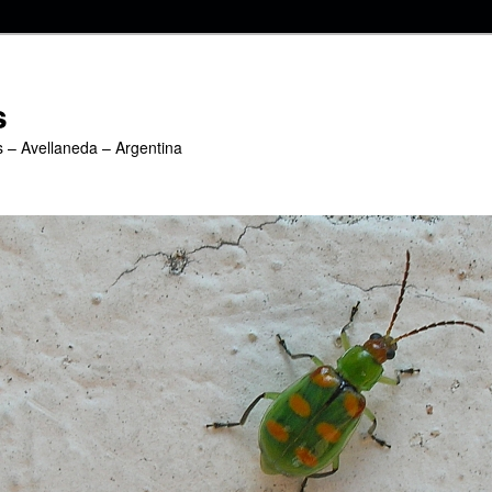
s
s – Avellaneda – Argentina