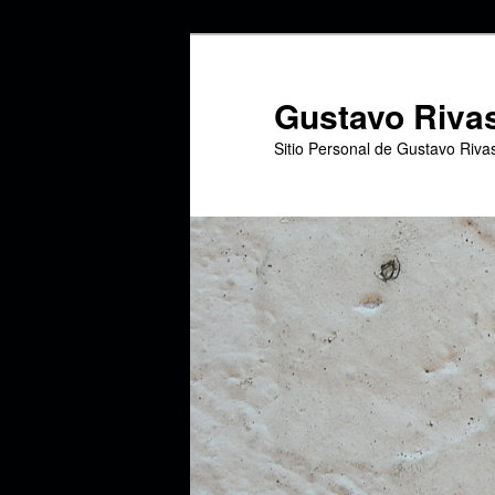
Ir
Ir
al
al
contenido
contenido
Gustavo Riva
principal
secundario
Sitio Personal de Gustavo Riva