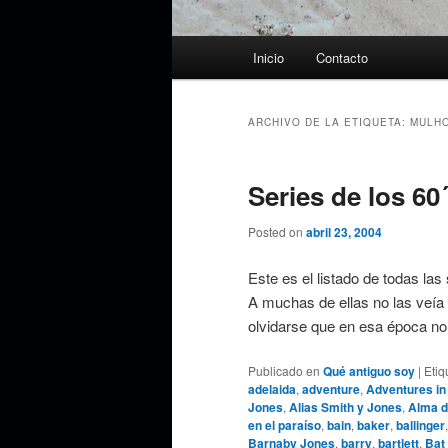
Menú
Inicio
Contacto
principal
ARCHIVO DE LA ETIQUETA:
MULH
Series de los 60´
Posted on
abril 23, 2004
Este es el listado de todas las
A muchas de ellas no las veía 
olvidarse que en esa época n
Publicado en
Qué antiguo soy
|
Etiq
adelaida
,
adventure
,
Adventures in
Jones
,
Alias Smith y Jones
,
Alma d
en el paraíso
,
bain
,
baker
,
ballinger
Barnaby Jones
,
barry
,
bartlett
,
Bat