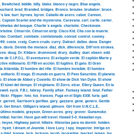
,
Bewitched
,
biddle
,
billy
,
blake
,
blanco y negro
,
Blue angels
,
ouchard
,
brad
,
Branded
,
bridges
,
Bronco
,
brouise
,
brubaker
,
bruce
,
’s law
,
burt
,
byrnes
,
byron
,
Caballo de acero
,
cabot
,
Cannon
,
o
,
Captain Scarlet and the mysterons
,
Caravana
,
carl
,
carlie
,
carter
,
tinelas del bosque
,
Charlie´s angels
,
charlotte
,
Checkmate
,
hristine
,
Cimarrón
,
Cimarron strip
,
Cisco Kid
,
Cita con la muerte
,
mbo
,
Combat!
,
combate
,
comisionado
,
conrad
,
control
,
cooney
,
999
,
costa
,
craig
,
Cuero crudo
,
curry
,
Daktari
,
dallas
,
dana
,
Danger
le
,
davis
,
Dennis the menace
,
diaz
,
dick
,
diferencia
,
Diff’rent strokes
,
aces
,
doug
,
Dr. Kildare
,
drummond
,
drury
,
dudley
,
duel
,
ebsen
,
edd
,
te de C.I.P.O.L.
,
El aventurero
,
El avispón verde
,
El capitán Marte y
ctive millonario
,
El FBI en acción
,
El fugitivo
,
El gato
,
El Gran
la Atlántida
,
El hombre del rifle
,
El hombre invisible
,
El hombre
 solitario
,
El mago
,
El mundo en guerra
,
El Pato Saturnino
,
El planeta
o
,
El show de Abbot y Costello
,
El show de Dick Van Dyke
,
El show
,
El túnel del tiempo
,
El virginiano
,
El Zorro
,
elcar
,
Ellery Queen
,
En la
ewell
,
eyck
,
F.B.I.
,
fabray
,
Family affair
,
Fantasy island
,
fatal
,
Father
,
flickr
,
Flipper
,
foto
,
fox
,
frances
,
Fuga en el Siglo XXIII
,
furia
,
gail
,
r
,
garrett
,
Garrison’s gorillas
,
gary
,
gazzara
,
gene
,
genero
,
Gentle
n
,
Get Smart
,
Gilligan’s island
,
gilmore
,
Girl from U.N.C.L.E.
,
 último modelo
,
grayson
,
Green acres
,
grey
,
grover
,
Gunsmoke
,
nnibal
,
harriet
,
Have gun will travel
,
Hawaii 5-0
,
Hawaiian eye
,
o
,
heyes
,
Highway patrol
,
hillaire
,
Historias para no dormir
,
holden
,
y
,
hyatt
,
I dream of Jeannie
,
I love Lucy
,
I spy
,
inspector
,
Intriga en
 a thief
,
Ivanoe
,
jack
,
jackson
,
jacob
,
jacqueline
,
jaeckel
,
james
,
jay
,