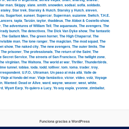
llar man
,
Skippy
,
slate
,
smith
,
snowden
,
sodsai
,
sofia
,
soldado
,
,
staley
,
Star trek
,
Starsky & Hutch
,
Starsky y Hutch
,
steven
,
stu
,
Sugarfoot
,
sunset
,
Supercar
,
Superman
,
suzanne
,
Switch
,
T.H.E.
 Lancers
,
tapia
,
Tarzán
,
taylor
,
thaddeus
,
The Abbot & Costello show
,
r
,
The adventures of William Tell
,
The aquanauts
,
The avengers
,
The
Brady bunch
,
The detectives
,
The Dick Van Dyke show
,
The fantastic
,
The Gallant Men
,
The green hornet
,
The High Chaparral
,
The
invisible man
,
The lone ranger
,
The magician
,
The mod squad
,
The
et show
,
The naked city
,
The new avengers
,
The outer limits
,
The
,
The prisoner
,
The professionals
,
The return of the Saint
,
The
e Secret Service
,
The streets of San Francisco
,
The twilight zone
,
he virginian
,
The Waltons
,
The world at war
,
Thriller
,
Thunderbirds
,
ime tunnel
,
tobias
,
toda
,
todd
,
tolliver
,
tom
,
toma
,
trader
,
troy
,
orrespondent
,
U.F.O.
,
Ultraman
,
Un paso al más allá
,
Valle de
,
Viaje al fondo del mar
,
Viaje fantástico
,
victor
,
video
,
volz
,
Voyage
in
,
Wanted: Dead or Alive
,
ward
,
wayne
,
weaver
,
west
,
white
,
rd
,
Wyatt Earp
,
Yo quiero a Lucy
,
Yo soy espía
,
yvonne
,
zimbalist
,
Funciona gracias a WordPress