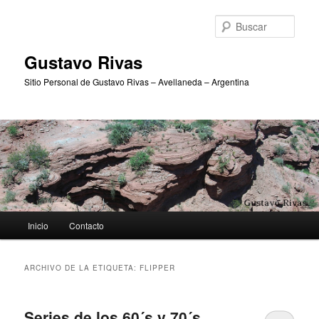
Ir
Ir
al
al
Busc
contenido
contenido
principal
secundario
Gustavo Rivas
Sitio Personal de Gustavo Rivas – Avellaneda – Argentina
Menú
Inicio
Contacto
principal
ARCHIVO DE LA ETIQUETA:
FLIPPER
Series de los 60´s y 70´s