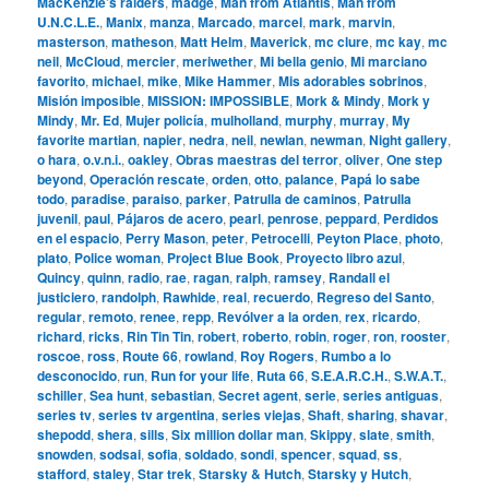
MacKenzie’s raiders
,
madge
,
Man from Atlantis
,
Man from
U.N.C.L.E.
,
Manix
,
manza
,
Marcado
,
marcel
,
mark
,
marvin
,
masterson
,
matheson
,
Matt Helm
,
Maverick
,
mc clure
,
mc kay
,
mc
neil
,
McCloud
,
mercier
,
meriwether
,
Mi bella genio
,
Mi marciano
favorito
,
michael
,
mike
,
Mike Hammer
,
Mis adorables sobrinos
,
Misión imposible
,
MISSION: IMPOSSIBLE
,
Mork & Mindy
,
Mork y
Mindy
,
Mr. Ed
,
Mujer policía
,
mulholland
,
murphy
,
murray
,
My
favorite martian
,
napier
,
nedra
,
neil
,
newlan
,
newman
,
Night gallery
,
o hara
,
o.v.n.i.
,
oakley
,
Obras maestras del terror
,
oliver
,
One step
beyond
,
Operación rescate
,
orden
,
otto
,
palance
,
Papá lo sabe
todo
,
paradise
,
paraiso
,
parker
,
Patrulla de caminos
,
Patrulla
juvenil
,
paul
,
Pájaros de acero
,
pearl
,
penrose
,
peppard
,
Perdidos
en el espacio
,
Perry Mason
,
peter
,
Petrocelli
,
Peyton Place
,
photo
,
plato
,
Police woman
,
Project Blue Book
,
Proyecto libro azul
,
Quincy
,
quinn
,
radio
,
rae
,
ragan
,
ralph
,
ramsey
,
Randall el
justiciero
,
randolph
,
Rawhide
,
real
,
recuerdo
,
Regreso del Santo
,
regular
,
remoto
,
renee
,
repp
,
Revólver a la orden
,
rex
,
ricardo
,
richard
,
ricks
,
Rin Tin Tin
,
robert
,
roberto
,
robin
,
roger
,
ron
,
rooster
,
roscoe
,
ross
,
Route 66
,
rowland
,
Roy Rogers
,
Rumbo a lo
desconocido
,
run
,
Run for your life
,
Ruta 66
,
S.E.A.R.C.H.
,
S.W.A.T.
,
schiller
,
Sea hunt
,
sebastian
,
Secret agent
,
serie
,
series antiguas
,
series tv
,
series tv argentina
,
series viejas
,
Shaft
,
sharing
,
shavar
,
shepodd
,
shera
,
sills
,
Six million dollar man
,
Skippy
,
slate
,
smith
,
snowden
,
sodsai
,
sofia
,
soldado
,
sondi
,
spencer
,
squad
,
ss
,
stafford
,
staley
,
Star trek
,
Starsky & Hutch
,
Starsky y Hutch
,