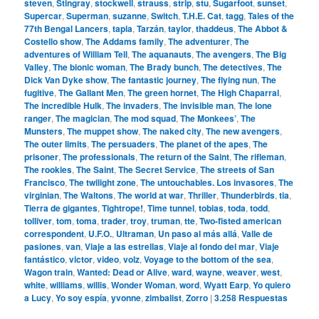
steven
,
Stingray
,
stockwell
,
strauss
,
strip
,
stu
,
Sugarfoot
,
sunset
,
Supercar
,
Superman
,
suzanne
,
Switch
,
T.H.E. Cat
,
tagg
,
Tales of the
77th Bengal Lancers
,
tapia
,
Tarzán
,
taylor
,
thaddeus
,
The Abbot &
Costello show
,
The Addams family
,
The adventurer
,
The
adventures of William Tell
,
The aquanauts
,
The avengers
,
The Big
Valley
,
The bionic woman
,
The Brady bunch
,
The detectives
,
The
Dick Van Dyke show
,
The fantastic journey
,
The flying nun
,
The
fugitive
,
The Gallant Men
,
The green hornet
,
The High Chaparral
,
The incredible Hulk
,
The invaders
,
The invisible man
,
The lone
ranger
,
The magician
,
The mod squad
,
The Monkees’
,
The
Munsters
,
The muppet show
,
The naked city
,
The new avengers
,
The outer limits
,
The persuaders
,
The planet of the apes
,
The
prisoner
,
The professionals
,
The return of the Saint
,
The rifleman
,
The rookies
,
The Saint
,
The Secret Service
,
The streets of San
Francisco
,
The twilight zone
,
The untouchables. Los invasores
,
The
virginian
,
The Waltons
,
The world at war
,
Thriller
,
Thunderbirds
,
tia
,
Tierra de gigantes
,
Tightrope!
,
Time tunnel
,
tobias
,
toda
,
todd
,
tolliver
,
tom
,
toma
,
trader
,
troy
,
truman
,
tte
,
Two-fisted american
correspondent
,
U.F.O.
,
Ultraman
,
Un paso al más allá
,
Valle de
pasiones
,
van
,
Viaje a las estrellas
,
Viaje al fondo del mar
,
Viaje
fantástico
,
victor
,
video
,
volz
,
Voyage to the bottom of the sea
,
Wagon train
,
Wanted: Dead or Alive
,
ward
,
wayne
,
weaver
,
west
,
white
,
williams
,
willis
,
Wonder Woman
,
word
,
Wyatt Earp
,
Yo quiero
a Lucy
,
Yo soy espía
,
yvonne
,
zimbalist
,
Zorro
|
3.258
Respuestas