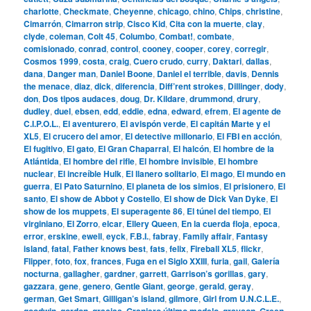
charlotte
,
Checkmate
,
Cheyenne
,
chicago
,
chino
,
Chips
,
christine
,
Cimarrón
,
Cimarron strip
,
Cisco Kid
,
Cita con la muerte
,
clay
,
clyde
,
coleman
,
Colt 45
,
Columbo
,
Combat!
,
combate
,
comisionado
,
conrad
,
control
,
cooney
,
cooper
,
corey
,
corregir
,
Cosmos 1999
,
costa
,
craig
,
Cuero crudo
,
curry
,
Daktari
,
dallas
,
dana
,
Danger man
,
Daniel Boone
,
Daniel el terrible
,
davis
,
Dennis
the menace
,
diaz
,
dick
,
diferencia
,
Diff’rent strokes
,
Dillinger
,
dody
,
don
,
Dos tipos audaces
,
doug
,
Dr. Kildare
,
drummond
,
drury
,
dudley
,
duel
,
ebsen
,
edd
,
eddie
,
edna
,
edward
,
efrem
,
El agente de
C.I.P.O.L.
,
El aventurero
,
El avispón verde
,
El capitán Marte y el
XL5
,
El crucero del amor
,
El detective millonario
,
El FBI en acción
,
El fugitivo
,
El gato
,
El Gran Chaparral
,
El halcón
,
El hombre de la
Atlántida
,
El hombre del rifle
,
El hombre invisible
,
El hombre
nuclear
,
El increíble Hulk
,
El llanero solitario
,
El mago
,
El mundo en
guerra
,
El Pato Saturnino
,
El planeta de los simios
,
El prisionero
,
El
santo
,
El show de Abbot y Costello
,
El show de Dick Van Dyke
,
El
show de los muppets
,
El superagente 86
,
El túnel del tiempo
,
El
virginiano
,
El Zorro
,
elcar
,
Ellery Queen
,
En la cuerda floja
,
epoca
,
error
,
erskine
,
ewell
,
eyck
,
F.B.I.
,
fabray
,
Family affair
,
Fantasy
island
,
fatal
,
Father knows best
,
fats
,
felix
,
Fireball XL5
,
flickr
,
Flipper
,
foto
,
fox
,
frances
,
Fuga en el Siglo XXIII
,
furia
,
gail
,
Galería
nocturna
,
gallagher
,
gardner
,
garrett
,
Garrison’s gorillas
,
gary
,
gazzara
,
gene
,
genero
,
Gentle Giant
,
george
,
gerald
,
geray
,
german
,
Get Smart
,
Gilligan’s island
,
gilmore
,
Girl from U.N.C.L.E.
,
goodwin
,
gordon
,
gracias
,
Granjero último modelo
,
grayson
,
Green