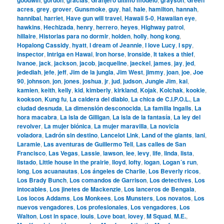
acres
,
grey
,
grover
,
Gunsmoke
,
guy
,
hal
,
hale
,
hamilton
,
hannah
,
hannibal
,
harriet
,
Have gun will travel
,
Hawaii 5-0
,
Hawaiian eye
,
hawkins
,
Hechizada
,
henry
,
herrero
,
heyes
,
Highway patrol
,
hillaire
,
Historias para no dormir
,
holden
,
holly
,
hong kong
,
Hopalong Cassidy
,
hyatt
,
I dream of Jeannie
,
I love Lucy
,
I spy
,
inspector
,
Intriga en Hawai
,
Iron horse
,
Ironside
,
It takes a thief
,
Ivanoe
,
jack
,
jackson
,
jacob
,
jacqueline
,
jaeckel
,
james
,
jay
,
jed
,
jedediah
,
jefe
,
jeff
,
Jim de la jungla
,
Jim West
,
jimmy
,
joan
,
joe
,
Joe
90
,
johnson
,
jon
,
jones
,
joshua
,
jr
,
jud
,
judson
,
Jungle Jim
,
kai
,
kamien
,
keith
,
kelly
,
kid
,
kimberly
,
kirkland
,
Kojak
,
Kolchak
,
kookie
,
kookson
,
Kung fu
,
La caldera del diablo
,
La chica de C.I.P.O.L.
,
La
ciudad desnuda
,
La dimensión desconocida
,
La familia Ingalls
,
La
hora macabra
,
La isla de Gilligan
,
La isla de la fantasía
,
La ley del
revolver
,
La mujer biónica
,
La mujer maravilla
,
La novicia
voladora
,
Ladrón sin destino
,
Lancelot Link
,
Land of the giants
,
lani
,
Laramie
,
Las aventuras de Guillermo Tell
,
Las calles de San
Francisco
,
Las Vegas
,
Lassie
,
lawson
,
lee
,
levy
,
life
,
linda
,
lista
,
listado
,
Little house in the prairie
,
lloyd
,
lofty
,
logan
,
Logan´s run
,
long
,
Los acuanautas
,
Los ángeles de Charlie
,
Los Beverly ricos
,
Los Brady Bunch
,
Los comandos de Garrison
,
Los detectives
,
Los
intocables
,
Los jinetes de Mackenzie
,
Los lanceros de Bengala
,
Los locos Addams
,
Los Monkees
,
Los Munsters
,
Los novatos
,
Los
nuevos vengadores
,
Los profesionales
,
Los vengadores
,
Los
Walton
,
Lost in space
,
louis
,
Love boat
,
lovey
,
M Squad
,
M.E.
,