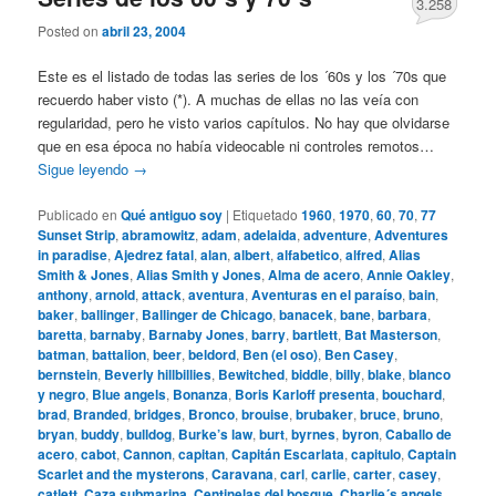
3.258
Posted on
abril 23, 2004
Este es el listado de todas las series de los ´60s y los ´70s que
recuerdo haber visto (*). A muchas de ellas no las veía con
regularidad, pero he visto varios capítulos. No hay que olvidarse
que en esa época no había videocable ni controles remotos…
Sigue leyendo
→
Publicado en
Qué antiguo soy
|
Etiquetado
1960
,
1970
,
60
,
70
,
77
Sunset Strip
,
abramowitz
,
adam
,
adelaida
,
adventure
,
Adventures
in paradise
,
Ajedrez fatal
,
alan
,
albert
,
alfabetico
,
alfred
,
Alias
Smith & Jones
,
Alias Smith y Jones
,
Alma de acero
,
Annie Oakley
,
anthony
,
arnold
,
attack
,
aventura
,
Aventuras en el paraíso
,
bain
,
baker
,
ballinger
,
Ballinger de Chicago
,
banacek
,
bane
,
barbara
,
baretta
,
barnaby
,
Barnaby Jones
,
barry
,
bartlett
,
Bat Masterson
,
batman
,
battalion
,
beer
,
beldord
,
Ben (el oso)
,
Ben Casey
,
bernstein
,
Beverly hillbillies
,
Bewitched
,
biddle
,
billy
,
blake
,
blanco
y negro
,
Blue angels
,
Bonanza
,
Boris Karloff presenta
,
bouchard
,
brad
,
Branded
,
bridges
,
Bronco
,
brouise
,
brubaker
,
bruce
,
bruno
,
bryan
,
buddy
,
bulldog
,
Burke’s law
,
burt
,
byrnes
,
byron
,
Caballo de
acero
,
cabot
,
Cannon
,
capitan
,
Capitán Escarlata
,
capitulo
,
Captain
Scarlet and the mysterons
,
Caravana
,
carl
,
carlie
,
carter
,
casey
,
catlett
,
Caza submarina
,
Centinelas del bosque
,
Charlie´s angels
,