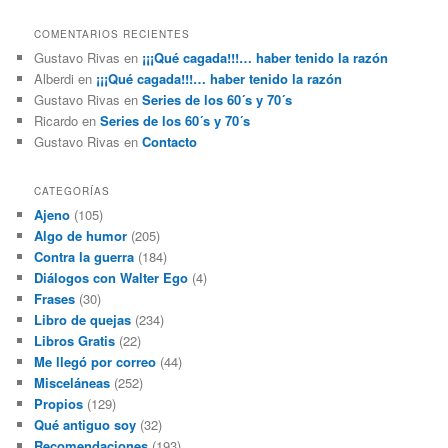
COMENTARIOS RECIENTES
Gustavo Rivas
en
¡¡¡Qué cagada!!!… haber tenido la razón
Alberdi
en
¡¡¡Qué cagada!!!… haber tenido la razón
Gustavo Rivas
en
Series de los 60´s y 70´s
Ricardo
en
Series de los 60´s y 70´s
Gustavo Rivas
en
Contacto
CATEGORÍAS
Ajeno
(105)
Algo de humor
(205)
Contra la guerra
(184)
Diálogos con Walter Ego
(4)
Frases
(30)
Libro de quejas
(234)
Libros Gratis
(22)
Me llegó por correo
(44)
Misceláneas
(252)
Propios
(129)
Qué antiguo soy
(32)
Recomendaciones
(193)