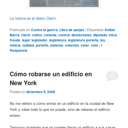
La noticia en el diario Clarín
.
Publicado en
Contra la guerra
,
Libro de quejas
|
Etiquetado
Anibal
Ibarra
,
clarin
,
colmo
,
consola
,
control
,
desfachatez
,
diputado
,
etica
,
fraude
,
legal
,
legislador
,
legislatura
,
legislatura porteña
,
ley
,
noticia
,
nulidad
,
porteño
,
sistema
,
votacion
,
votar
,
voto
|
1
Respuesta
Cómo robarse un edificio en
New York
Posted on
diciembre 9, 2008
No me refiero a cómo entrar en un edificio en la ciudad de New
York y robar todo lo que se pueda, sino de robarse el edificio
entero.
Tampoco imaginen que se pueden llevar un edificio a sus casas,