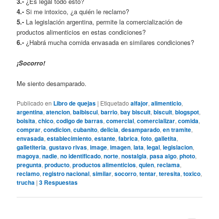
3.-
¿Es legal todo esto?
4.-
Si me intoxico, ¿a quién le reclamo?
5.-
La legislación argentina, permite la comercialización de
productos alimenticios en estas condiciones?
6.-
¿Habrá mucha comida envasada en similares condiciones?
¡Socorro!
Me siento desamparado.
Publicado en
Libro de quejas
|
Etiquetado
alfajor
,
alimenticio
,
argentina
,
atencion
,
baibiscui
,
barrio
,
bay biscuit
,
biscuit
,
blogspot
,
bolsita
,
chico
,
codigo de barras
,
comercial
,
comercializar
,
comida
,
comprar
,
condicion
,
cubanito
,
delicia
,
desamparado
,
en tramite
,
envasada
,
establecimiento
,
estante
,
fabrica
,
foto
,
galletita
,
galletiteria
,
gustavo rivas
,
image
,
imagen
,
lata
,
legal
,
legislacion
,
magoya
,
nadie
,
no identificado
,
norte
,
nostalgia
,
pasa algo
,
photo
,
pregunta
,
producto
,
productos alimenticios
,
quien
,
reclama
,
reclamo
,
registro nacional
,
similar
,
socorro
,
tentar
,
teresita
,
toxico
,
trucha
|
3
Respuestas