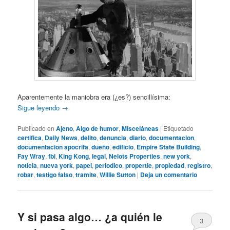
Aparentemente la maniobra era (¿es?) sencillísima:
Sigue leyendo
→
Publicado en
Ajeno
,
Algo de humor
,
Misceláneas
|
Etiquetado
certifica
,
Daily News
,
delito
,
denuncia
,
diario
,
documentacion
,
documentacion apocrifa
,
dueño
,
edificio
,
Empire State Building
,
Fay Wray
,
fbi
,
King Kong
,
legal
,
Nelots Properties
,
new york
,
noticia
,
nueva york
,
papel
,
periodico
,
propertie
,
propiedad
,
registro
,
robar
,
testigo falso
,
tramite
,
Willie Sutton
|
Deja un comentario
Y si pasa algo… ¿a quién le
3