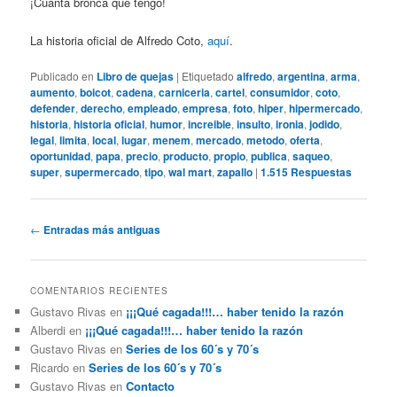
¡Cuánta bronca que tengo!
La historia oficial de Alfredo Coto,
aquí
.
Publicado en
Libro de quejas
|
Etiquetado
alfredo
,
argentina
,
arma
,
aumento
,
boicot
,
cadena
,
carniceria
,
cartel
,
consumidor
,
coto
,
defender
,
derecho
,
empleado
,
empresa
,
foto
,
hiper
,
hipermercado
,
historia
,
historia oficial
,
humor
,
increible
,
insulto
,
ironia
,
jodido
,
legal
,
limita
,
local
,
lugar
,
menem
,
mercado
,
metodo
,
oferta
,
oportunidad
,
papa
,
precio
,
producto
,
propio
,
publica
,
saqueo
,
super
,
supermercado
,
tipo
,
wal mart
,
zapallo
|
1.515
Respuestas
Navegación
←
Entradas más antiguas
de
entradas
COMENTARIOS RECIENTES
Gustavo Rivas
en
¡¡¡Qué cagada!!!… haber tenido la razón
Alberdi
en
¡¡¡Qué cagada!!!… haber tenido la razón
Gustavo Rivas
en
Series de los 60´s y 70´s
Ricardo
en
Series de los 60´s y 70´s
Gustavo Rivas
en
Contacto