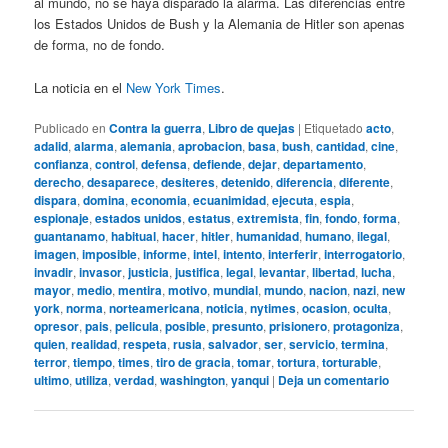
al mundo, no se haya disparado la alarma. Las diferencias entre
los Estados Unidos de Bush y la Alemania de Hitler son apenas
de forma, no de fondo.
La noticia en el
New York Times
.
Publicado en
Contra la guerra
,
Libro de quejas
|
Etiquetado
acto
,
adalid
,
alarma
,
alemania
,
aprobacion
,
basa
,
bush
,
cantidad
,
cine
,
confianza
,
control
,
defensa
,
defiende
,
dejar
,
departamento
,
derecho
,
desaparece
,
desiteres
,
detenido
,
diferencia
,
diferente
,
dispara
,
domina
,
economia
,
ecuanimidad
,
ejecuta
,
espia
,
espionaje
,
estados unidos
,
estatus
,
extremista
,
fin
,
fondo
,
forma
,
guantanamo
,
habitual
,
hacer
,
hitler
,
humanidad
,
humano
,
ilegal
,
imagen
,
imposible
,
informe
,
intel
,
intento
,
interferir
,
interrogatorio
,
invadir
,
invasor
,
justicia
,
justifica
,
legal
,
levantar
,
libertad
,
lucha
,
mayor
,
medio
,
mentira
,
motivo
,
mundial
,
mundo
,
nacion
,
nazi
,
new
york
,
norma
,
norteamericana
,
noticia
,
nytimes
,
ocasion
,
oculta
,
opresor
,
pais
,
pelicula
,
posible
,
presunto
,
prisionero
,
protagoniza
,
quien
,
realidad
,
respeta
,
rusia
,
salvador
,
ser
,
servicio
,
termina
,
terror
,
tiempo
,
times
,
tiro de gracia
,
tomar
,
tortura
,
torturable
,
ultimo
,
utiliza
,
verdad
,
washington
,
yanqui
|
Deja un comentario