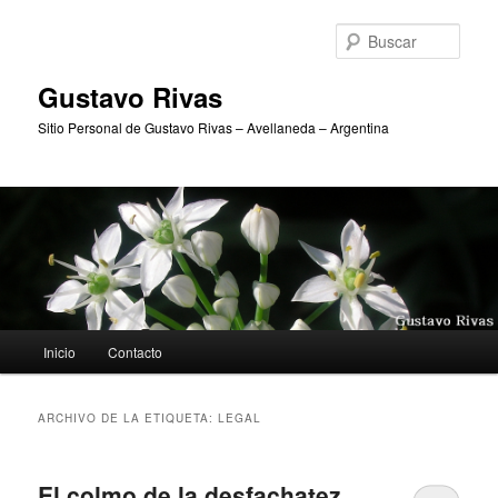
Ir
Ir
al
al
Busc
contenido
contenido
principal
secundario
Gustavo Rivas
Sitio Personal de Gustavo Rivas – Avellaneda – Argentina
Menú
Inicio
Contacto
principal
ARCHIVO DE LA ETIQUETA:
LEGAL
El colmo de la desfachatez