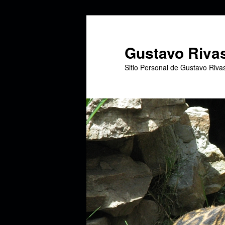
Ir
Ir
al
al
contenido
contenido
Gustavo Riva
principal
secundario
Sitio Personal de Gustavo Riva