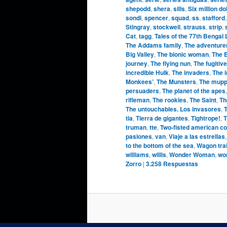
shepodd
,
shera
,
sills
,
Six million do
sondi
,
spencer
,
squad
,
ss
,
stafford
Stingray
,
stockwell
,
strauss
,
strip
,
Cat
,
tagg
,
Tales of the 77th Bengal
The Addams family
,
The adventure
Big Valley
,
The bionic woman
,
The 
journey
,
The flying nun
,
The fugitive
incredible Hulk
,
The invaders
,
The 
Monkees’
,
The Munsters
,
The mupp
persuaders
,
The planet of the apes
rifleman
,
The rookies
,
The Saint
,
Th
The untouchables. Los invasores
,
T
tia
,
Tierra de gigantes
,
Tightrope!
,
T
truman
,
tte
,
Two-fisted american c
pasiones
,
van
,
Viaje a las estrellas
to the bottom of the sea
,
Wagon tra
williams
,
willis
,
Wonder Woman
,
wo
Zorro
|
3.258
Respuestas