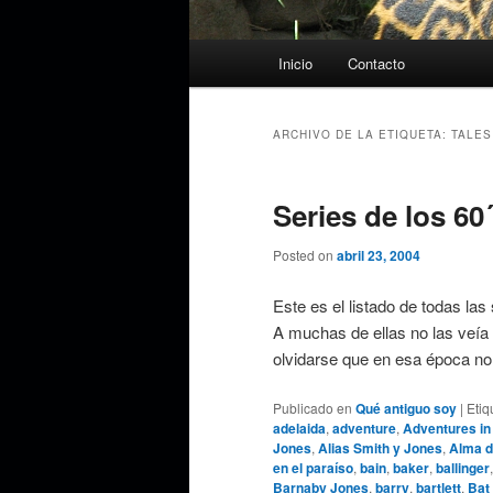
Menú
Inicio
Contacto
principal
ARCHIVO DE LA ETIQUETA:
TALES
Series de los 60´
Posted on
abril 23, 2004
Este es el listado de todas las
A muchas de ellas no las veía 
olvidarse que en esa época n
Publicado en
Qué antiguo soy
|
Etiq
adelaida
,
adventure
,
Adventures in
Jones
,
Alias Smith y Jones
,
Alma d
en el paraíso
,
bain
,
baker
,
ballinger
Barnaby Jones
,
barry
,
bartlett
,
Bat