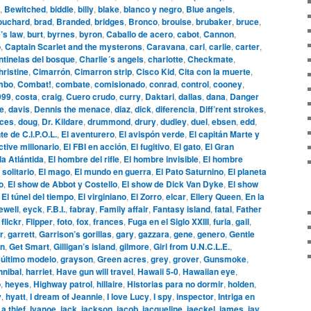
,
Bewitched
,
biddle
,
billy
,
blake
,
blanco y negro
,
Blue angels
,
ouchard
,
brad
,
Branded
,
bridges
,
Bronco
,
brouise
,
brubaker
,
bruce
,
’s law
,
burt
,
byrnes
,
byron
,
Caballo de acero
,
cabot
,
Cannon
,
o
,
Captain Scarlet and the mysterons
,
Caravana
,
carl
,
carlie
,
carter
,
tinelas del bosque
,
Charlie´s angels
,
charlotte
,
Checkmate
,
hristine
,
Cimarrón
,
Cimarron strip
,
Cisco Kid
,
Cita con la muerte
,
mbo
,
Combat!
,
combate
,
comisionado
,
conrad
,
control
,
cooney
,
999
,
costa
,
craig
,
Cuero crudo
,
curry
,
Daktari
,
dallas
,
dana
,
Danger
le
,
davis
,
Dennis the menace
,
diaz
,
dick
,
diferencia
,
Diff’rent strokes
,
aces
,
doug
,
Dr. Kildare
,
drummond
,
drury
,
dudley
,
duel
,
ebsen
,
edd
,
te de C.I.P.O.L.
,
El aventurero
,
El avispón verde
,
El capitán Marte y
ctive millonario
,
El FBI en acción
,
El fugitivo
,
El gato
,
El Gran
la Atlántida
,
El hombre del rifle
,
El hombre invisible
,
El hombre
 solitario
,
El mago
,
El mundo en guerra
,
El Pato Saturnino
,
El planeta
o
,
El show de Abbot y Costello
,
El show de Dick Van Dyke
,
El show
,
El túnel del tiempo
,
El virginiano
,
El Zorro
,
elcar
,
Ellery Queen
,
En la
ewell
,
eyck
,
F.B.I.
,
fabray
,
Family affair
,
Fantasy island
,
fatal
,
Father
,
flickr
,
Flipper
,
foto
,
fox
,
frances
,
Fuga en el Siglo XXIII
,
furia
,
gail
,
r
,
garrett
,
Garrison’s gorillas
,
gary
,
gazzara
,
gene
,
genero
,
Gentle
n
,
Get Smart
,
Gilligan’s island
,
gilmore
,
Girl from U.N.C.L.E.
,
 último modelo
,
grayson
,
Green acres
,
grey
,
grover
,
Gunsmoke
,
nnibal
,
harriet
,
Have gun will travel
,
Hawaii 5-0
,
Hawaiian eye
,
o
,
heyes
,
Highway patrol
,
hillaire
,
Historias para no dormir
,
holden
,
y
,
hyatt
,
I dream of Jeannie
,
I love Lucy
,
I spy
,
inspector
,
Intriga en
 a thief
,
Ivanoe
,
jack
,
jackson
,
jacob
,
jacqueline
,
jaeckel
,
james
,
jay
,