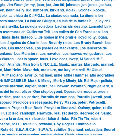
gla
,
Jim West
,
jimmy
,
joan
,
joe
,
Joe 90
,
johnson
,
jon
,
jones
,
joshua
,
en
,
keith
,
kelly
,
kid
,
kimberly
,
kirkland
,
Kojak
,
Kolchak
,
kookie
,
ablo
,
La chica de C.I.P.O.L.
,
La ciudad desnuda
,
La dimensión
hora macabra
,
La isla de Gilligan
,
La isla de la fantasía
,
La ley del
r maravilla
,
La novicia voladora
,
Ladrón sin destino
,
Lancelot Link
,
s aventuras de Guillermo Tell
,
Las calles de San Francisco
,
Las
e
,
linda
,
lista
,
listado
,
Little house in the prairie
,
lloyd
,
lofty
,
logan
,
,
Los ángeles de Charlie
,
Los Beverly ricos
,
Los Brady Bunch
,
Los
ives
,
Los intocables
,
Los jinetes de Mackenzie
,
Los lanceros de
onkees
,
Los Munsters
,
Los novatos
,
Los nuevos vengadores
,
Los
s Walton
,
Lost in space
,
louis
,
Love boat
,
lovey
,
M Squad
,
M.E.
,
rom Atlantis
,
Man from U.N.C.L.E.
,
Manix
,
manza
,
Marcado
,
marcel
,
n
,
Matt Helm
,
Maverick
,
mc clure
,
mc kay
,
mc neil
,
McCloud
,
,
Mi marciano favorito
,
michael
,
mike
,
Mike Hammer
,
Mis adorables
N: IMPOSSIBLE
,
Mork & Mindy
,
Mork y Mindy
,
Mr. Ed
,
Mujer policía
,
vorite martian
,
napier
,
nedra
,
neil
,
newlan
,
newman
,
Night gallery
,
o
s del terror
,
oliver
,
One step beyond
,
Operación rescate
,
orden
,
radise
,
paraiso
,
parker
,
Patrulla de caminos
,
Patrulla juvenil
,
paul
,
eppard
,
Perdidos en el espacio
,
Perry Mason
,
peter
,
Petrocelli
,
woman
,
Project Blue Book
,
Proyecto libro azul
,
Quincy
,
quinn
,
radio
,
l justiciero
,
randolph
,
Rawhide
,
real
,
recuerdo
,
Regreso del Santo
,
ver a la orden
,
rex
,
ricardo
,
richard
,
ricks
,
Rin Tin Tin
,
robert
,
oscoe
,
ross
,
Route 66
,
rowland
,
Roy Rogers
,
Rumbo a lo
,
Ruta 66
,
S.E.A.R.C.H.
,
S.W.A.T.
,
schiller
,
Sea hunt
,
sebastian
,
Secret
s tv
,
series tv argentina
,
series viejas
,
Shaft
,
sharing
,
shavar
,