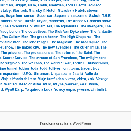
llar man
,
Skippy
,
slate
,
smith
,
snowden
,
sodsai
,
sofia
,
soldado
,
,
staley
,
Star trek
,
Starsky & Hutch
,
Starsky y Hutch
,
steven
,
stu
,
Sugarfoot
,
sunset
,
Supercar
,
Superman
,
suzanne
,
Switch
,
T.H.E.
 Lancers
,
tapia
,
Tarzán
,
taylor
,
thaddeus
,
The Abbot & Costello show
,
r
,
The adventures of William Tell
,
The aquanauts
,
The avengers
,
The
Brady bunch
,
The detectives
,
The Dick Van Dyke show
,
The fantastic
,
The Gallant Men
,
The green hornet
,
The High Chaparral
,
The
invisible man
,
The lone ranger
,
The magician
,
The mod squad
,
The
et show
,
The naked city
,
The new avengers
,
The outer limits
,
The
,
The prisoner
,
The professionals
,
The return of the Saint
,
The
e Secret Service
,
The streets of San Francisco
,
The twilight zone
,
he virginian
,
The Waltons
,
The world at war
,
Thriller
,
Thunderbirds
,
ime tunnel
,
tobias
,
toda
,
todd
,
tolliver
,
tom
,
toma
,
trader
,
troy
,
orrespondent
,
U.F.O.
,
Ultraman
,
Un paso al más allá
,
Valle de
,
Viaje al fondo del mar
,
Viaje fantástico
,
victor
,
video
,
volz
,
Voyage
in
,
Wanted: Dead or Alive
,
ward
,
wayne
,
weaver
,
west
,
white
,
rd
,
Wyatt Earp
,
Yo quiero a Lucy
,
Yo soy espía
,
yvonne
,
zimbalist
,
Funciona gracias a WordPress