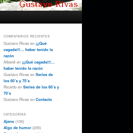
COMENTARIOS RECIENTES
Gustavo Rivas
en
¡¡¡Qué
cagada!!!… haber tenido la
razón
Alberdi
en
¡¡¡Qué cagada!!!…
haber tenido la razón
Gustavo Rivas
en
Series de
los 60´s y 70´s
Ricardo
en
Series de los 60´s y
70´s
Gustavo Rivas
en
Contacto
CATEGORÍAS
Ajeno
(105)
Algo de humor
(205)