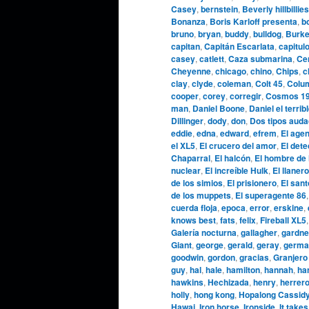
Casey
,
bernstein
,
Beverly hillbillies
Bonanza
,
Boris Karloff presenta
,
b
bruno
,
bryan
,
buddy
,
bulldog
,
Burke
capitan
,
Capitán Escarlata
,
capitul
casey
,
catlett
,
Caza submarina
,
Cen
Cheyenne
,
chicago
,
chino
,
Chips
,
c
clay
,
clyde
,
coleman
,
Colt 45
,
Colu
cooper
,
corey
,
corregir
,
Cosmos 1
man
,
Daniel Boone
,
Daniel el terrib
Dillinger
,
dody
,
don
,
Dos tipos aud
eddie
,
edna
,
edward
,
efrem
,
El agen
el XL5
,
El crucero del amor
,
El dete
Chaparral
,
El halcón
,
El hombre de 
nuclear
,
El increíble Hulk
,
El llanero
de los simios
,
El prisionero
,
El sant
de los muppets
,
El superagente 86
cuerda floja
,
epoca
,
error
,
erskine
,
knows best
,
fats
,
felix
,
Fireball XL5
Galería nocturna
,
gallagher
,
gardne
Giant
,
george
,
gerald
,
geray
,
germa
goodwin
,
gordon
,
gracias
,
Granjero
guy
,
hal
,
hale
,
hamilton
,
hannah
,
ha
hawkins
,
Hechizada
,
henry
,
herrer
holly
,
hong kong
,
Hopalong Cassid
Hawai
,
Iron horse
,
Ironside
,
It takes