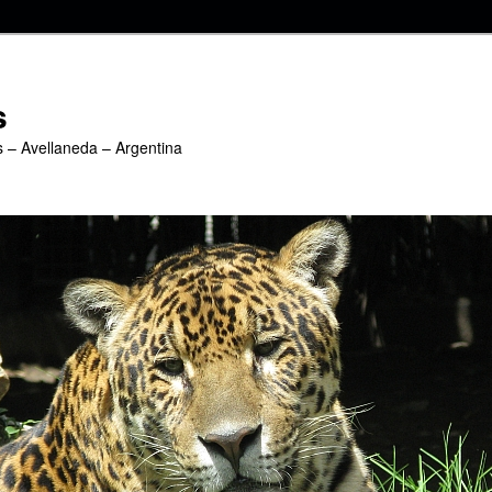
s
s – Avellaneda – Argentina