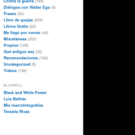
Contra la guerra
(184)
Diálogos con Walter Ego
(4)
Frases
(30)
Libro de quejas
(234)
Libros Gratis
(22)
Me llegó por correo
(44)
Misceláneas
(252)
Propios
(129)
Qué antiguo soy
(32)
Recomendaciones
(193)
Uncategorized
(5)
Videos
(136)
BLOGROLL
Black and White Power
Luis Beltrán
Mis macrofotografías
Teresita Rivas