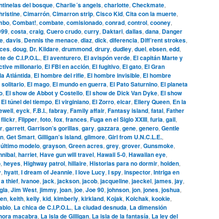
tinelas del bosque
,
Charlie´s angels
,
charlotte
,
Checkmate
,
hristine
,
Cimarrón
,
Cimarron strip
,
Cisco Kid
,
Cita con la muerte
,
mbo
,
Combat!
,
combate
,
comisionado
,
conrad
,
control
,
cooney
,
999
,
costa
,
craig
,
Cuero crudo
,
curry
,
Daktari
,
dallas
,
dana
,
Danger
le
,
davis
,
Dennis the menace
,
diaz
,
dick
,
diferencia
,
Diff’rent strokes
,
aces
,
doug
,
Dr. Kildare
,
drummond
,
drury
,
dudley
,
duel
,
ebsen
,
edd
,
te de C.I.P.O.L.
,
El aventurero
,
El avispón verde
,
El capitán Marte y
ctive millonario
,
El FBI en acción
,
El fugitivo
,
El gato
,
El Gran
la Atlántida
,
El hombre del rifle
,
El hombre invisible
,
El hombre
 solitario
,
El mago
,
El mundo en guerra
,
El Pato Saturnino
,
El planeta
o
,
El show de Abbot y Costello
,
El show de Dick Van Dyke
,
El show
,
El túnel del tiempo
,
El virginiano
,
El Zorro
,
elcar
,
Ellery Queen
,
En la
ewell
,
eyck
,
F.B.I.
,
fabray
,
Family affair
,
Fantasy island
,
fatal
,
Father
,
flickr
,
Flipper
,
foto
,
fox
,
frances
,
Fuga en el Siglo XXIII
,
furia
,
gail
,
r
,
garrett
,
Garrison’s gorillas
,
gary
,
gazzara
,
gene
,
genero
,
Gentle
n
,
Get Smart
,
Gilligan’s island
,
gilmore
,
Girl from U.N.C.L.E.
,
 último modelo
,
grayson
,
Green acres
,
grey
,
grover
,
Gunsmoke
,
nnibal
,
harriet
,
Have gun will travel
,
Hawaii 5-0
,
Hawaiian eye
,
o
,
heyes
,
Highway patrol
,
hillaire
,
Historias para no dormir
,
holden
,
y
,
hyatt
,
I dream of Jeannie
,
I love Lucy
,
I spy
,
inspector
,
Intriga en
 a thief
,
Ivanoe
,
jack
,
jackson
,
jacob
,
jacqueline
,
jaeckel
,
james
,
jay
,
gla
,
Jim West
,
jimmy
,
joan
,
joe
,
Joe 90
,
johnson
,
jon
,
jones
,
joshua
,
en
,
keith
,
kelly
,
kid
,
kimberly
,
kirkland
,
Kojak
,
Kolchak
,
kookie
,
ablo
,
La chica de C.I.P.O.L.
,
La ciudad desnuda
,
La dimensión
hora macabra
,
La isla de Gilligan
,
La isla de la fantasía
,
La ley del