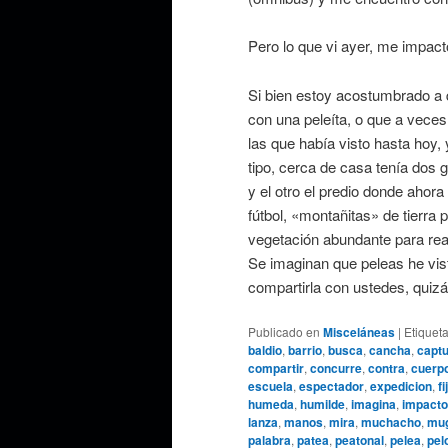
Pero lo que vi ayer, me impac
Si bien estoy acostumbrado a
con una peleíta, o que a veces 
las que había visto hasta hoy,
tipo, cerca de casa tenía dos 
y el otro el predio donde ahora
fútbol, «montañitas» de tierra 
vegetación abundante para real
Se imaginan que peleas he vist
compartirla con ustedes, quiz
Publicado en
Misceláneas
|
Etiquet
baldio
,
barrio
,
busca
,
cancha
,
captu
compartir
,
concurre
,
contra
,
cuerp
escuela
,
espectador
,
expedicion
,
fi
humeda
,
humilde
,
imagina
,
impacto
lanza
,
manos
,
mira
,
muchacho
,
mu
palabra
,
patea
,
peatonal
,
pelea
,
pel