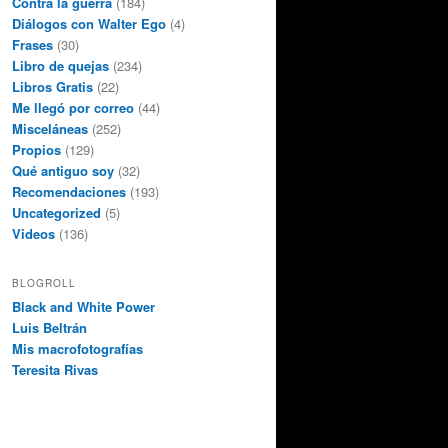
Contra la guerra
(184)
Diálogos con Walter Ego
(4)
Frases
(30)
Libro de quejas
(234)
Libros Gratis
(22)
Me llegó por correo
(44)
Misceláneas
(252)
Propios
(129)
Qué antiguo soy
(32)
Recomendaciones
(193)
Uncategorized
(5)
Videos
(136)
BLOGROLL
Black and White Power
Luis Beltrán
Mis macrofotografías
Teresita Rivas