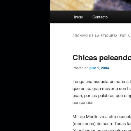
Menú
Inicio
Contacto
principal
ARCHIVO DE LA ETIQUETA:
FURIA
Chicas peleand
Posted on
julio 1, 2004
Tengo una escuela primaria a l
que en su gran mayoría son hum
usan, por las palabras que empl
cansancio.
Mi hijo Martín va a otra escu
(manzanas) de casa. Todas las 
(ómnibus) y me encuentro con 