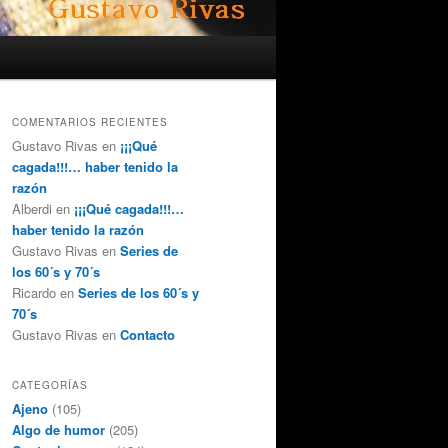
COMENTARIOS RECIENTES
Gustavo Rivas
en
¡¡¡Qué
cagada!!!… haber tenido la
razón
Alberdi
en
¡¡¡Qué cagada!!!…
haber tenido la razón
Gustavo Rivas
en
Series de
los 60´s y 70´s
Ricardo
en
Series de los 60´s y
70´s
Gustavo Rivas
en
Contacto
CATEGORÍAS
Ajeno
(105)
Algo de humor
(205)