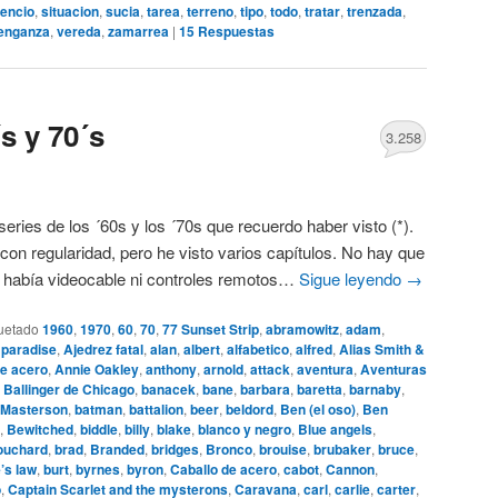
lencio
,
situacion
,
sucia
,
tarea
,
terreno
,
tipo
,
todo
,
tratar
,
trenzada
,
enganza
,
vereda
,
zamarrea
|
15
Respuestas
s y 70´s
3.258
 series de los ´60s y los ´70s que recuerdo haber visto (*).
con regularidad, pero he visto varios capítulos. No hay que
o había videocable ni controles remotos…
Sigue leyendo
→
uetado
1960
,
1970
,
60
,
70
,
77 Sunset Strip
,
abramowitz
,
adam
,
 paradise
,
Ajedrez fatal
,
alan
,
albert
,
alfabetico
,
alfred
,
Alias Smith &
e acero
,
Annie Oakley
,
anthony
,
arnold
,
attack
,
aventura
,
Aventuras
,
Ballinger de Chicago
,
banacek
,
bane
,
barbara
,
baretta
,
barnaby
,
 Masterson
,
batman
,
battalion
,
beer
,
beldord
,
Ben (el oso)
,
Ben
,
Bewitched
,
biddle
,
billy
,
blake
,
blanco y negro
,
Blue angels
,
ouchard
,
brad
,
Branded
,
bridges
,
Bronco
,
brouise
,
brubaker
,
bruce
,
’s law
,
burt
,
byrnes
,
byron
,
Caballo de acero
,
cabot
,
Cannon
,
o
,
Captain Scarlet and the mysterons
,
Caravana
,
carl
,
carlie
,
carter
,