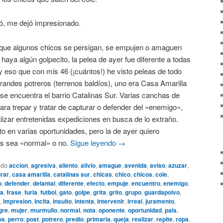
tó, me dejó impresionado.
 que algunos chicos se persigan, se empujen o amaguen
haya algún golpecito, la pelea de ayer fue diferente a todas
 y eso que con mis 46 (¡cuántos!) he visto peleas de todo
grandes potreros (terrenos baldíos), uno era Casa Amarilla
 se encuentra el barrio Catalinas Sur. Varias canchas de
para trepar y tratar de capturar o defender del «enemigo»,
izar entretenidas expediciones en busca de lo extraño.
o en varias oportunidades, pero la de ayer quiero
ás sea «normal» o no.
Sigue leyendo
→
ado
accion
,
agresiva
,
aliento
,
alivio
,
amague
,
avenida
,
aviso
,
azuzar
,
rar
,
casa amarilla
,
catalinas sur
,
chicas
,
chico
,
chicos
,
cole
,
o
,
defender
,
delantal
,
diferente
,
efecto
,
empuje
,
encuentro
,
enemigo
,
ja
,
frase
,
furia
,
futbol
,
gato
,
golpe
,
grita
,
grito
,
grupo
,
guardapolvo
,
,
impresion
,
incita
,
insulto
,
intenta
,
intervenir
,
irreal
,
juramento
,
gre
,
mujer
,
murmullo
,
normal
,
nota
,
oponente
,
oportunidad
,
pais
,
os
,
perro
,
post
,
potrero
,
predio
,
primaria
,
queja
,
realizar
,
repite
,
ropa
,