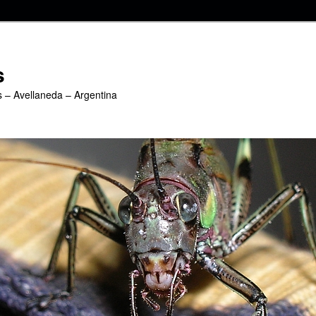
s
s – Avellaneda – Argentina