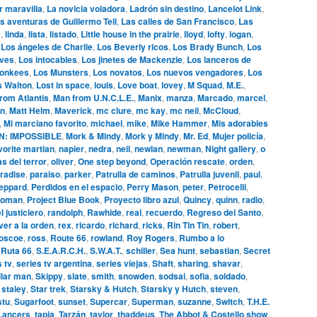
r maravilla
,
La novicia voladora
,
Ladrón sin destino
,
Lancelot Link
,
s aventuras de Guillermo Tell
,
Las calles de San Francisco
,
Las
e
,
linda
,
lista
,
listado
,
Little house in the prairie
,
lloyd
,
lofty
,
logan
,
,
Los ángeles de Charlie
,
Los Beverly ricos
,
Los Brady Bunch
,
Los
ives
,
Los intocables
,
Los jinetes de Mackenzie
,
Los lanceros de
onkees
,
Los Munsters
,
Los novatos
,
Los nuevos vengadores
,
Los
s Walton
,
Lost in space
,
louis
,
Love boat
,
lovey
,
M Squad
,
M.E.
,
rom Atlantis
,
Man from U.N.C.L.E.
,
Manix
,
manza
,
Marcado
,
marcel
,
n
,
Matt Helm
,
Maverick
,
mc clure
,
mc kay
,
mc neil
,
McCloud
,
,
Mi marciano favorito
,
michael
,
mike
,
Mike Hammer
,
Mis adorables
N: IMPOSSIBLE
,
Mork & Mindy
,
Mork y Mindy
,
Mr. Ed
,
Mujer policía
,
vorite martian
,
napier
,
nedra
,
neil
,
newlan
,
newman
,
Night gallery
,
o
s del terror
,
oliver
,
One step beyond
,
Operación rescate
,
orden
,
radise
,
paraiso
,
parker
,
Patrulla de caminos
,
Patrulla juvenil
,
paul
,
eppard
,
Perdidos en el espacio
,
Perry Mason
,
peter
,
Petrocelli
,
woman
,
Project Blue Book
,
Proyecto libro azul
,
Quincy
,
quinn
,
radio
,
l justiciero
,
randolph
,
Rawhide
,
real
,
recuerdo
,
Regreso del Santo
,
ver a la orden
,
rex
,
ricardo
,
richard
,
ricks
,
Rin Tin Tin
,
robert
,
oscoe
,
ross
,
Route 66
,
rowland
,
Roy Rogers
,
Rumbo a lo
,
Ruta 66
,
S.E.A.R.C.H.
,
S.W.A.T.
,
schiller
,
Sea hunt
,
sebastian
,
Secret
s tv
,
series tv argentina
,
series viejas
,
Shaft
,
sharing
,
shavar
,
llar man
,
Skippy
,
slate
,
smith
,
snowden
,
sodsai
,
sofia
,
soldado
,
,
staley
,
Star trek
,
Starsky & Hutch
,
Starsky y Hutch
,
steven
,
stu
,
Sugarfoot
,
sunset
,
Supercar
,
Superman
,
suzanne
,
Switch
,
T.H.E.
 Lancers
,
tapia
,
Tarzán
,
taylor
,
thaddeus
,
The Abbot & Costello show
,