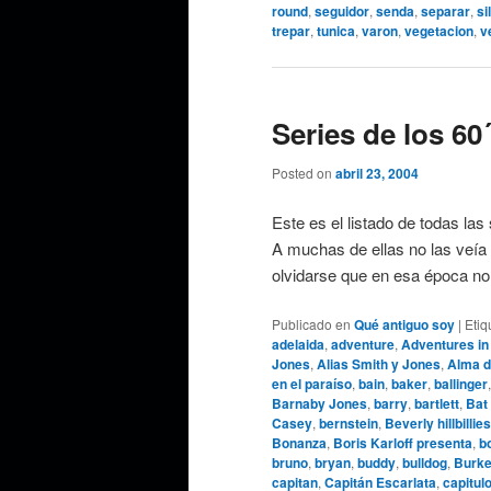
round
,
seguidor
,
senda
,
separar
,
si
trepar
,
tunica
,
varon
,
vegetacion
,
v
Series de los 60´
Posted on
abril 23, 2004
Este es el listado de todas las
A muchas de ellas no las veía 
olvidarse que en esa época n
Publicado en
Qué antiguo soy
|
Etiq
adelaida
,
adventure
,
Adventures in
Jones
,
Alias Smith y Jones
,
Alma d
en el paraíso
,
bain
,
baker
,
ballinger
Barnaby Jones
,
barry
,
bartlett
,
Bat
Casey
,
bernstein
,
Beverly hillbillies
Bonanza
,
Boris Karloff presenta
,
b
bruno
,
bryan
,
buddy
,
bulldog
,
Burke
capitan
,
Capitán Escarlata
,
capitul