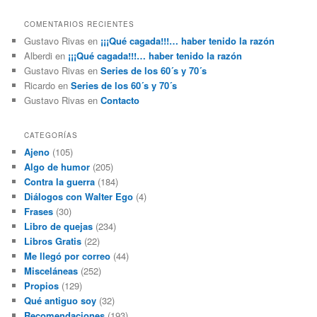
COMENTARIOS RECIENTES
Gustavo Rivas
en
¡¡¡Qué cagada!!!… haber tenido la razón
Alberdi
en
¡¡¡Qué cagada!!!… haber tenido la razón
Gustavo Rivas
en
Series de los 60´s y 70´s
Ricardo
en
Series de los 60´s y 70´s
Gustavo Rivas
en
Contacto
CATEGORÍAS
Ajeno
(105)
Algo de humor
(205)
Contra la guerra
(184)
Diálogos con Walter Ego
(4)
Frases
(30)
Libro de quejas
(234)
Libros Gratis
(22)
Me llegó por correo
(44)
Misceláneas
(252)
Propios
(129)
Qué antiguo soy
(32)
Recomendaciones
(193)