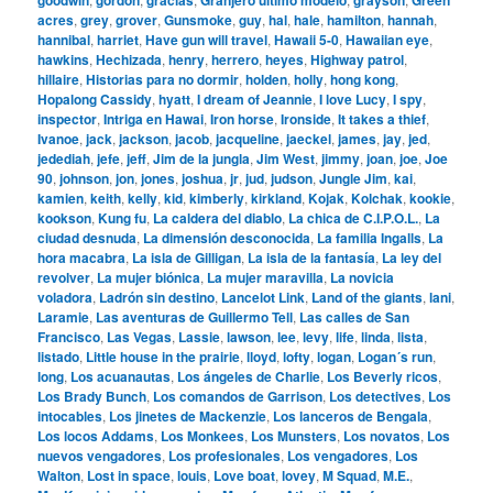
acres
,
grey
,
grover
,
Gunsmoke
,
guy
,
hal
,
hale
,
hamilton
,
hannah
,
hannibal
,
harriet
,
Have gun will travel
,
Hawaii 5-0
,
Hawaiian eye
,
hawkins
,
Hechizada
,
henry
,
herrero
,
heyes
,
Highway patrol
,
hillaire
,
Historias para no dormir
,
holden
,
holly
,
hong kong
,
Hopalong Cassidy
,
hyatt
,
I dream of Jeannie
,
I love Lucy
,
I spy
,
inspector
,
Intriga en Hawai
,
Iron horse
,
Ironside
,
It takes a thief
,
Ivanoe
,
jack
,
jackson
,
jacob
,
jacqueline
,
jaeckel
,
james
,
jay
,
jed
,
jedediah
,
jefe
,
jeff
,
Jim de la jungla
,
Jim West
,
jimmy
,
joan
,
joe
,
Joe
90
,
johnson
,
jon
,
jones
,
joshua
,
jr
,
jud
,
judson
,
Jungle Jim
,
kai
,
kamien
,
keith
,
kelly
,
kid
,
kimberly
,
kirkland
,
Kojak
,
Kolchak
,
kookie
,
kookson
,
Kung fu
,
La caldera del diablo
,
La chica de C.I.P.O.L.
,
La
ciudad desnuda
,
La dimensión desconocida
,
La familia Ingalls
,
La
hora macabra
,
La isla de Gilligan
,
La isla de la fantasía
,
La ley del
revolver
,
La mujer biónica
,
La mujer maravilla
,
La novicia
voladora
,
Ladrón sin destino
,
Lancelot Link
,
Land of the giants
,
lani
,
Laramie
,
Las aventuras de Guillermo Tell
,
Las calles de San
Francisco
,
Las Vegas
,
Lassie
,
lawson
,
lee
,
levy
,
life
,
linda
,
lista
,
listado
,
Little house in the prairie
,
lloyd
,
lofty
,
logan
,
Logan´s run
,
long
,
Los acuanautas
,
Los ángeles de Charlie
,
Los Beverly ricos
,
Los Brady Bunch
,
Los comandos de Garrison
,
Los detectives
,
Los
intocables
,
Los jinetes de Mackenzie
,
Los lanceros de Bengala
,
Los locos Addams
,
Los Monkees
,
Los Munsters
,
Los novatos
,
Los
nuevos vengadores
,
Los profesionales
,
Los vengadores
,
Los
Walton
,
Lost in space
,
louis
,
Love boat
,
lovey
,
M Squad
,
M.E.
,