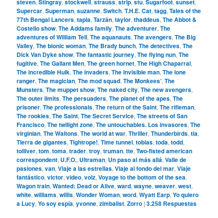
steven
,
Stingray
,
stockwell
,
strauss
,
strip
,
stu
,
Sugarfoot
,
sunset
,
Supercar
,
Superman
,
suzanne
,
Switch
,
T.H.E. Cat
,
tagg
,
Tales of the
77th Bengal Lancers
,
tapia
,
Tarzán
,
taylor
,
thaddeus
,
The Abbot &
Costello show
,
The Addams family
,
The adventurer
,
The
adventures of William Tell
,
The aquanauts
,
The avengers
,
The Big
Valley
,
The bionic woman
,
The Brady bunch
,
The detectives
,
The
Dick Van Dyke show
,
The fantastic journey
,
The flying nun
,
The
fugitive
,
The Gallant Men
,
The green hornet
,
The High Chaparral
,
The incredible Hulk
,
The invaders
,
The invisible man
,
The lone
ranger
,
The magician
,
The mod squad
,
The Monkees’
,
The
Munsters
,
The muppet show
,
The naked city
,
The new avengers
,
The outer limits
,
The persuaders
,
The planet of the apes
,
The
prisoner
,
The professionals
,
The return of the Saint
,
The rifleman
,
The rookies
,
The Saint
,
The Secret Service
,
The streets of San
Francisco
,
The twilight zone
,
The untouchables. Los invasores
,
The
virginian
,
The Waltons
,
The world at war
,
Thriller
,
Thunderbirds
,
tia
,
Tierra de gigantes
,
Tightrope!
,
Time tunnel
,
tobias
,
toda
,
todd
,
tolliver
,
tom
,
toma
,
trader
,
troy
,
truman
,
tte
,
Two-fisted american
correspondent
,
U.F.O.
,
Ultraman
,
Un paso al más allá
,
Valle de
pasiones
,
van
,
Viaje a las estrellas
,
Viaje al fondo del mar
,
Viaje
fantástico
,
victor
,
video
,
volz
,
Voyage to the bottom of the sea
,
Wagon train
,
Wanted: Dead or Alive
,
ward
,
wayne
,
weaver
,
west
,
white
,
williams
,
willis
,
Wonder Woman
,
word
,
Wyatt Earp
,
Yo quiero
a Lucy
,
Yo soy espía
,
yvonne
,
zimbalist
,
Zorro
|
3.258
Respuestas