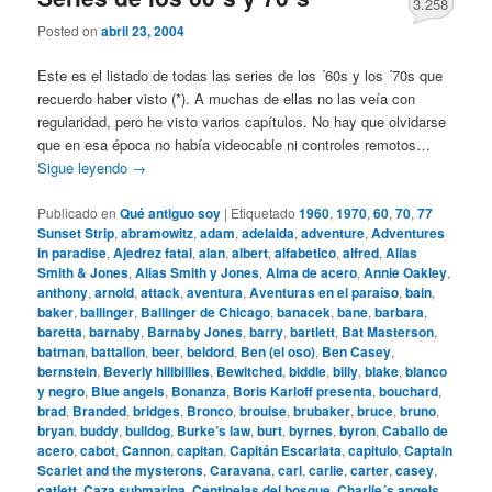
3.258
Posted on
abril 23, 2004
Este es el listado de todas las series de los ´60s y los ´70s que
recuerdo haber visto (*). A muchas de ellas no las veía con
regularidad, pero he visto varios capítulos. No hay que olvidarse
que en esa época no había videocable ni controles remotos…
Sigue leyendo
→
Publicado en
Qué antiguo soy
|
Etiquetado
1960
,
1970
,
60
,
70
,
77
Sunset Strip
,
abramowitz
,
adam
,
adelaida
,
adventure
,
Adventures
in paradise
,
Ajedrez fatal
,
alan
,
albert
,
alfabetico
,
alfred
,
Alias
Smith & Jones
,
Alias Smith y Jones
,
Alma de acero
,
Annie Oakley
,
anthony
,
arnold
,
attack
,
aventura
,
Aventuras en el paraíso
,
bain
,
baker
,
ballinger
,
Ballinger de Chicago
,
banacek
,
bane
,
barbara
,
baretta
,
barnaby
,
Barnaby Jones
,
barry
,
bartlett
,
Bat Masterson
,
batman
,
battalion
,
beer
,
beldord
,
Ben (el oso)
,
Ben Casey
,
bernstein
,
Beverly hillbillies
,
Bewitched
,
biddle
,
billy
,
blake
,
blanco
y negro
,
Blue angels
,
Bonanza
,
Boris Karloff presenta
,
bouchard
,
brad
,
Branded
,
bridges
,
Bronco
,
brouise
,
brubaker
,
bruce
,
bruno
,
bryan
,
buddy
,
bulldog
,
Burke’s law
,
burt
,
byrnes
,
byron
,
Caballo de
acero
,
cabot
,
Cannon
,
capitan
,
Capitán Escarlata
,
capitulo
,
Captain
Scarlet and the mysterons
,
Caravana
,
carl
,
carlie
,
carter
,
casey
,
catlett
,
Caza submarina
,
Centinelas del bosque
,
Charlie´s angels
,