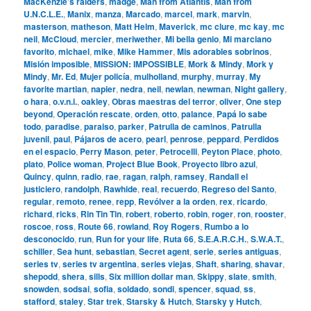
MacKenzie’s raiders
,
madge
,
Man from Atlantis
,
Man from
U.N.C.L.E.
,
Manix
,
manza
,
Marcado
,
marcel
,
mark
,
marvin
,
masterson
,
matheson
,
Matt Helm
,
Maverick
,
mc clure
,
mc kay
,
mc
neil
,
McCloud
,
mercier
,
meriwether
,
Mi bella genio
,
Mi marciano
favorito
,
michael
,
mike
,
Mike Hammer
,
Mis adorables sobrinos
,
Misión imposible
,
MISSION: IMPOSSIBLE
,
Mork & Mindy
,
Mork y
Mindy
,
Mr. Ed
,
Mujer policía
,
mulholland
,
murphy
,
murray
,
My
favorite martian
,
napier
,
nedra
,
neil
,
newlan
,
newman
,
Night gallery
,
o hara
,
o.v.n.i.
,
oakley
,
Obras maestras del terror
,
oliver
,
One step
beyond
,
Operación rescate
,
orden
,
otto
,
palance
,
Papá lo sabe
todo
,
paradise
,
paraiso
,
parker
,
Patrulla de caminos
,
Patrulla
juvenil
,
paul
,
Pájaros de acero
,
pearl
,
penrose
,
peppard
,
Perdidos
en el espacio
,
Perry Mason
,
peter
,
Petrocelli
,
Peyton Place
,
photo
,
plato
,
Police woman
,
Project Blue Book
,
Proyecto libro azul
,
Quincy
,
quinn
,
radio
,
rae
,
ragan
,
ralph
,
ramsey
,
Randall el
justiciero
,
randolph
,
Rawhide
,
real
,
recuerdo
,
Regreso del Santo
,
regular
,
remoto
,
renee
,
repp
,
Revólver a la orden
,
rex
,
ricardo
,
richard
,
ricks
,
Rin Tin Tin
,
robert
,
roberto
,
robin
,
roger
,
ron
,
rooster
,
roscoe
,
ross
,
Route 66
,
rowland
,
Roy Rogers
,
Rumbo a lo
desconocido
,
run
,
Run for your life
,
Ruta 66
,
S.E.A.R.C.H.
,
S.W.A.T.
,
schiller
,
Sea hunt
,
sebastian
,
Secret agent
,
serie
,
series antiguas
,
series tv
,
series tv argentina
,
series viejas
,
Shaft
,
sharing
,
shavar
,
shepodd
,
shera
,
sills
,
Six million dollar man
,
Skippy
,
slate
,
smith
,
snowden
,
sodsai
,
sofia
,
soldado
,
sondi
,
spencer
,
squad
,
ss
,
stafford
,
staley
,
Star trek
,
Starsky & Hutch
,
Starsky y Hutch
,