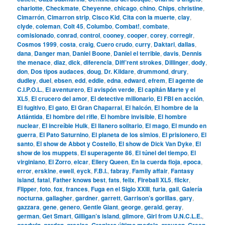
charlotte
,
Checkmate
,
Cheyenne
,
chicago
,
chino
,
Chips
,
christine
,
Cimarrón
,
Cimarron strip
,
Cisco Kid
,
Cita con la muerte
,
clay
,
clyde
,
coleman
,
Colt 45
,
Columbo
,
Combat!
,
combate
,
comisionado
,
conrad
,
control
,
cooney
,
cooper
,
corey
,
corregir
,
Cosmos 1999
,
costa
,
craig
,
Cuero crudo
,
curry
,
Daktari
,
dallas
,
dana
,
Danger man
,
Daniel Boone
,
Daniel el terrible
,
davis
,
Dennis
the menace
,
diaz
,
dick
,
diferencia
,
Diff’rent strokes
,
Dillinger
,
dody
,
don
,
Dos tipos audaces
,
doug
,
Dr. Kildare
,
drummond
,
drury
,
dudley
,
duel
,
ebsen
,
edd
,
eddie
,
edna
,
edward
,
efrem
,
El agente de
C.I.P.O.L.
,
El aventurero
,
El avispón verde
,
El capitán Marte y el
XL5
,
El crucero del amor
,
El detective millonario
,
El FBI en acción
,
El fugitivo
,
El gato
,
El Gran Chaparral
,
El halcón
,
El hombre de la
Atlántida
,
El hombre del rifle
,
El hombre invisible
,
El hombre
nuclear
,
El increíble Hulk
,
El llanero solitario
,
El mago
,
El mundo en
guerra
,
El Pato Saturnino
,
El planeta de los simios
,
El prisionero
,
El
santo
,
El show de Abbot y Costello
,
El show de Dick Van Dyke
,
El
show de los muppets
,
El superagente 86
,
El túnel del tiempo
,
El
virginiano
,
El Zorro
,
elcar
,
Ellery Queen
,
En la cuerda floja
,
epoca
,
error
,
erskine
,
ewell
,
eyck
,
F.B.I.
,
fabray
,
Family affair
,
Fantasy
island
,
fatal
,
Father knows best
,
fats
,
felix
,
Fireball XL5
,
flickr
,
Flipper
,
foto
,
fox
,
frances
,
Fuga en el Siglo XXIII
,
furia
,
gail
,
Galería
nocturna
,
gallagher
,
gardner
,
garrett
,
Garrison’s gorillas
,
gary
,
gazzara
,
gene
,
genero
,
Gentle Giant
,
george
,
gerald
,
geray
,
german
,
Get Smart
,
Gilligan’s island
,
gilmore
,
Girl from U.N.C.L.E.
,
goodwin
,
gordon
,
gracias
,
Granjero último modelo
,
grayson
,
Green