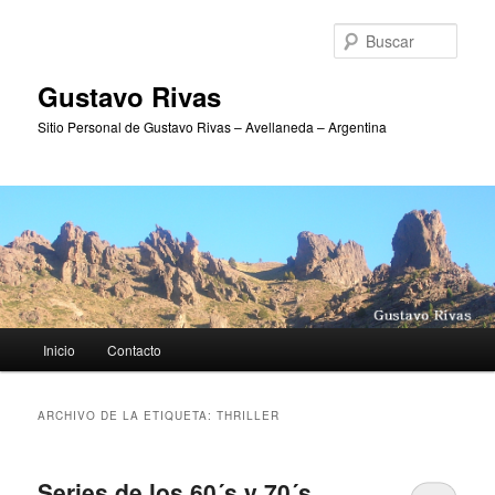
Ir
Ir
al
al
Busc
contenido
contenido
principal
secundario
Gustavo Rivas
Sitio Personal de Gustavo Rivas – Avellaneda – Argentina
Menú
Inicio
Contacto
principal
ARCHIVO DE LA ETIQUETA:
THRILLER
Series de los 60´s y 70´s