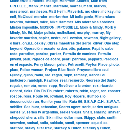
MacKenzie’s raiders
,
madge
,
Man from Atlantis
,
Man from
U.N.C.L.E.
,
Manix
,
manza
,
Marcado
,
marcel
,
mark
,
marvin
,
masterson
,
matheson
,
Matt Helm
,
Maverick
,
mc clure
,
mc kay
,
mc
neil
,
McCloud
,
mercier
,
meriwether
,
Mi bella genio
,
Mi marciano
favorito
,
michael
,
mike
,
Mike Hammer
,
Mis adorables sobrinos
,
Misión imposible
,
MISSION: IMPOSSIBLE
,
Mork & Mindy
,
Mork y
Mindy
,
Mr. Ed
,
Mujer policía
,
mulholland
,
murphy
,
murray
,
My
favorite martian
,
napier
,
nedra
,
neil
,
newlan
,
newman
,
Night gallery
,
o hara
,
o.v.n.i.
,
oakley
,
Obras maestras del terror
,
oliver
,
One step
beyond
,
Operación rescate
,
orden
,
otto
,
palance
,
Papá lo sabe
todo
,
paradise
,
paraiso
,
parker
,
Patrulla de caminos
,
Patrulla
juvenil
,
paul
,
Pájaros de acero
,
pearl
,
penrose
,
peppard
,
Perdidos
en el espacio
,
Perry Mason
,
peter
,
Petrocelli
,
Peyton Place
,
photo
,
plato
,
Police woman
,
Project Blue Book
,
Proyecto libro azul
,
Quincy
,
quinn
,
radio
,
rae
,
ragan
,
ralph
,
ramsey
,
Randall el
justiciero
,
randolph
,
Rawhide
,
real
,
recuerdo
,
Regreso del Santo
,
regular
,
remoto
,
renee
,
repp
,
Revólver a la orden
,
rex
,
ricardo
,
richard
,
ricks
,
Rin Tin Tin
,
robert
,
roberto
,
robin
,
roger
,
ron
,
rooster
,
roscoe
,
ross
,
Route 66
,
rowland
,
Roy Rogers
,
Rumbo a lo
desconocido
,
run
,
Run for your life
,
Ruta 66
,
S.E.A.R.C.H.
,
S.W.A.T.
,
schiller
,
Sea hunt
,
sebastian
,
Secret agent
,
serie
,
series antiguas
,
series tv
,
series tv argentina
,
series viejas
,
Shaft
,
sharing
,
shavar
,
shepodd
,
shera
,
sills
,
Six million dollar man
,
Skippy
,
slate
,
smith
,
snowden
,
sodsai
,
sofia
,
soldado
,
sondi
,
spencer
,
squad
,
ss
,
stafford
,
staley
,
Star trek
,
Starsky & Hutch
,
Starsky y Hutch
,