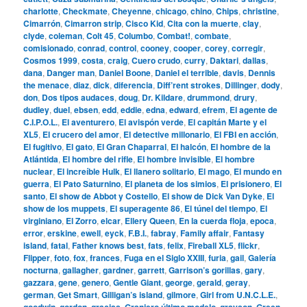
charlotte
,
Checkmate
,
Cheyenne
,
chicago
,
chino
,
Chips
,
christine
,
Cimarrón
,
Cimarron strip
,
Cisco Kid
,
Cita con la muerte
,
clay
,
clyde
,
coleman
,
Colt 45
,
Columbo
,
Combat!
,
combate
,
comisionado
,
conrad
,
control
,
cooney
,
cooper
,
corey
,
corregir
,
Cosmos 1999
,
costa
,
craig
,
Cuero crudo
,
curry
,
Daktari
,
dallas
,
dana
,
Danger man
,
Daniel Boone
,
Daniel el terrible
,
davis
,
Dennis
the menace
,
diaz
,
dick
,
diferencia
,
Diff’rent strokes
,
Dillinger
,
dody
,
don
,
Dos tipos audaces
,
doug
,
Dr. Kildare
,
drummond
,
drury
,
dudley
,
duel
,
ebsen
,
edd
,
eddie
,
edna
,
edward
,
efrem
,
El agente de
C.I.P.O.L.
,
El aventurero
,
El avispón verde
,
El capitán Marte y el
XL5
,
El crucero del amor
,
El detective millonario
,
El FBI en acción
,
El fugitivo
,
El gato
,
El Gran Chaparral
,
El halcón
,
El hombre de la
Atlántida
,
El hombre del rifle
,
El hombre invisible
,
El hombre
nuclear
,
El increíble Hulk
,
El llanero solitario
,
El mago
,
El mundo en
guerra
,
El Pato Saturnino
,
El planeta de los simios
,
El prisionero
,
El
santo
,
El show de Abbot y Costello
,
El show de Dick Van Dyke
,
El
show de los muppets
,
El superagente 86
,
El túnel del tiempo
,
El
virginiano
,
El Zorro
,
elcar
,
Ellery Queen
,
En la cuerda floja
,
epoca
,
error
,
erskine
,
ewell
,
eyck
,
F.B.I.
,
fabray
,
Family affair
,
Fantasy
island
,
fatal
,
Father knows best
,
fats
,
felix
,
Fireball XL5
,
flickr
,
Flipper
,
foto
,
fox
,
frances
,
Fuga en el Siglo XXIII
,
furia
,
gail
,
Galería
nocturna
,
gallagher
,
gardner
,
garrett
,
Garrison’s gorillas
,
gary
,
gazzara
,
gene
,
genero
,
Gentle Giant
,
george
,
gerald
,
geray
,
german
,
Get Smart
,
Gilligan’s island
,
gilmore
,
Girl from U.N.C.L.E.
,
goodwin
,
gordon
,
gracias
,
Granjero último modelo
,
grayson
,
Green