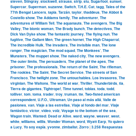
steven
,
Stingray
,
stockwell
,
strauss
,
strip
,
stu
,
Sugarfoot
,
sunset
,
Supercar
,
Superman
,
suzanne
,
Switch
,
T.H.E. Cat
,
tagg
,
Tales of the
77th Bengal Lancers
,
tapia
,
Tarzán
,
taylor
,
thaddeus
,
The Abbot &
Costello show
,
The Addams family
,
The adventurer
,
The
adventures of William Tell
,
The aquanauts
,
The avengers
,
The Big
Valley
,
The bionic woman
,
The Brady bunch
,
The detectives
,
The
Dick Van Dyke show
,
The fantastic journey
,
The flying nun
,
The
fugitive
,
The Gallant Men
,
The green hornet
,
The High Chaparral
,
The incredible Hulk
,
The invaders
,
The invisible man
,
The lone
ranger
,
The magician
,
The mod squad
,
The Monkees’
,
The
Munsters
,
The muppet show
,
The naked city
,
The new avengers
,
The outer limits
,
The persuaders
,
The planet of the apes
,
The
prisoner
,
The professionals
,
The return of the Saint
,
The rifleman
,
The rookies
,
The Saint
,
The Secret Service
,
The streets of San
Francisco
,
The twilight zone
,
The untouchables. Los invasores
,
The
virginian
,
The Waltons
,
The world at war
,
Thriller
,
Thunderbirds
,
tia
,
Tierra de gigantes
,
Tightrope!
,
Time tunnel
,
tobias
,
toda
,
todd
,
tolliver
,
tom
,
toma
,
trader
,
troy
,
truman
,
tte
,
Two-fisted american
correspondent
,
U.F.O.
,
Ultraman
,
Un paso al más allá
,
Valle de
pasiones
,
van
,
Viaje a las estrellas
,
Viaje al fondo del mar
,
Viaje
fantástico
,
victor
,
video
,
volz
,
Voyage to the bottom of the sea
,
Wagon train
,
Wanted: Dead or Alive
,
ward
,
wayne
,
weaver
,
west
,
white
,
williams
,
willis
,
Wonder Woman
,
word
,
Wyatt Earp
,
Yo quiero
a Lucy
,
Yo soy espía
,
yvonne
,
zimbalist
,
Zorro
|
3.258
Respuestas