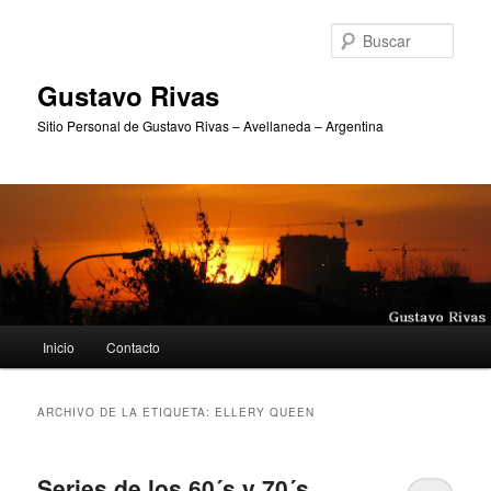
Ir
Ir
al
al
Busc
contenido
contenido
principal
secundario
Gustavo Rivas
Sitio Personal de Gustavo Rivas – Avellaneda – Argentina
Menú
Inicio
Contacto
principal
ARCHIVO DE LA ETIQUETA:
ELLERY QUEEN
Series de los 60´s y 70´s