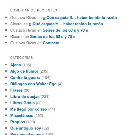
COMENTARIOS RECIENTES
Gustavo Rivas
en
¡¡¡Qué cagada!!!… haber tenido la razón
Alberdi
en
¡¡¡Qué cagada!!!… haber tenido la razón
Gustavo Rivas
en
Series de los 60´s y 70´s
Ricardo
en
Series de los 60´s y 70´s
Gustavo Rivas
en
Contacto
CATEGORÍAS
Ajeno
(105)
Algo de humor
(205)
Contra la guerra
(184)
Diálogos con Walter Ego
(4)
Frases
(30)
Libro de quejas
(234)
Libros Gratis
(22)
Me llegó por correo
(44)
Misceláneas
(252)
Propios
(129)
Qué antiguo soy
(32)
Recomendaciones
(193)