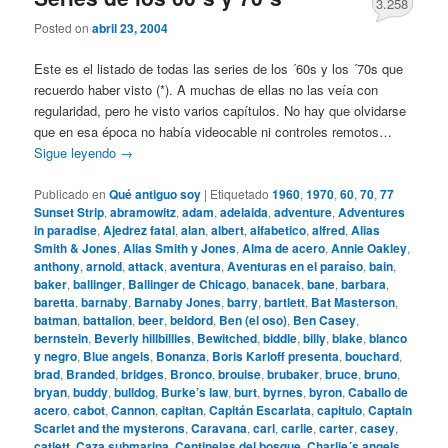
3.258
Posted on
abril 23, 2004
Este es el listado de todas las series de los ´60s y los ´70s que
recuerdo haber visto (*). A muchas de ellas no las veía con
regularidad, pero he visto varios capítulos. No hay que olvidarse
que en esa época no había videocable ni controles remotos…
Sigue leyendo
→
Publicado en
Qué antiguo soy
|
Etiquetado
1960
,
1970
,
60
,
70
,
77
Sunset Strip
,
abramowitz
,
adam
,
adelaida
,
adventure
,
Adventures
in paradise
,
Ajedrez fatal
,
alan
,
albert
,
alfabetico
,
alfred
,
Alias
Smith & Jones
,
Alias Smith y Jones
,
Alma de acero
,
Annie Oakley
,
anthony
,
arnold
,
attack
,
aventura
,
Aventuras en el paraíso
,
bain
,
baker
,
ballinger
,
Ballinger de Chicago
,
banacek
,
bane
,
barbara
,
baretta
,
barnaby
,
Barnaby Jones
,
barry
,
bartlett
,
Bat Masterson
,
batman
,
battalion
,
beer
,
beldord
,
Ben (el oso)
,
Ben Casey
,
bernstein
,
Beverly hillbillies
,
Bewitched
,
biddle
,
billy
,
blake
,
blanco
y negro
,
Blue angels
,
Bonanza
,
Boris Karloff presenta
,
bouchard
,
brad
,
Branded
,
bridges
,
Bronco
,
brouise
,
brubaker
,
bruce
,
bruno
,
bryan
,
buddy
,
bulldog
,
Burke’s law
,
burt
,
byrnes
,
byron
,
Caballo de
acero
,
cabot
,
Cannon
,
capitan
,
Capitán Escarlata
,
capitulo
,
Captain
Scarlet and the mysterons
,
Caravana
,
carl
,
carlie
,
carter
,
casey
,
catlett
,
Caza submarina
,
Centinelas del bosque
,
Charlie´s angels
,