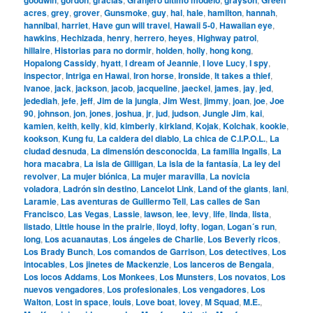
acres
,
grey
,
grover
,
Gunsmoke
,
guy
,
hal
,
hale
,
hamilton
,
hannah
,
hannibal
,
harriet
,
Have gun will travel
,
Hawaii 5-0
,
Hawaiian eye
,
hawkins
,
Hechizada
,
henry
,
herrero
,
heyes
,
Highway patrol
,
hillaire
,
Historias para no dormir
,
holden
,
holly
,
hong kong
,
Hopalong Cassidy
,
hyatt
,
I dream of Jeannie
,
I love Lucy
,
I spy
,
inspector
,
Intriga en Hawai
,
Iron horse
,
Ironside
,
It takes a thief
,
Ivanoe
,
jack
,
jackson
,
jacob
,
jacqueline
,
jaeckel
,
james
,
jay
,
jed
,
jedediah
,
jefe
,
jeff
,
Jim de la jungla
,
Jim West
,
jimmy
,
joan
,
joe
,
Joe
90
,
johnson
,
jon
,
jones
,
joshua
,
jr
,
jud
,
judson
,
Jungle Jim
,
kai
,
kamien
,
keith
,
kelly
,
kid
,
kimberly
,
kirkland
,
Kojak
,
Kolchak
,
kookie
,
kookson
,
Kung fu
,
La caldera del diablo
,
La chica de C.I.P.O.L.
,
La
ciudad desnuda
,
La dimensión desconocida
,
La familia Ingalls
,
La
hora macabra
,
La isla de Gilligan
,
La isla de la fantasía
,
La ley del
revolver
,
La mujer biónica
,
La mujer maravilla
,
La novicia
voladora
,
Ladrón sin destino
,
Lancelot Link
,
Land of the giants
,
lani
,
Laramie
,
Las aventuras de Guillermo Tell
,
Las calles de San
Francisco
,
Las Vegas
,
Lassie
,
lawson
,
lee
,
levy
,
life
,
linda
,
lista
,
listado
,
Little house in the prairie
,
lloyd
,
lofty
,
logan
,
Logan´s run
,
long
,
Los acuanautas
,
Los ángeles de Charlie
,
Los Beverly ricos
,
Los Brady Bunch
,
Los comandos de Garrison
,
Los detectives
,
Los
intocables
,
Los jinetes de Mackenzie
,
Los lanceros de Bengala
,
Los locos Addams
,
Los Monkees
,
Los Munsters
,
Los novatos
,
Los
nuevos vengadores
,
Los profesionales
,
Los vengadores
,
Los
Walton
,
Lost in space
,
louis
,
Love boat
,
lovey
,
M Squad
,
M.E.
,