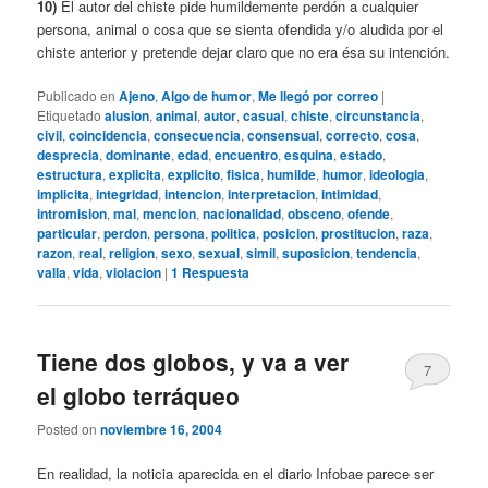
10)
El autor del chiste pide humildemente perdón a cualquier
persona, animal o cosa que se sienta ofendida y/o aludida por el
chiste anterior y pretende dejar claro que no era ésa su intención.
Publicado en
Ajeno
,
Algo de humor
,
Me llegó por correo
|
Etiquetado
alusion
,
animal
,
autor
,
casual
,
chiste
,
circunstancia
,
civil
,
coincidencia
,
consecuencia
,
consensual
,
correcto
,
cosa
,
desprecia
,
dominante
,
edad
,
encuentro
,
esquina
,
estado
,
estructura
,
explicita
,
explicito
,
fisica
,
humilde
,
humor
,
ideologia
,
implicita
,
integridad
,
intencion
,
interpretacion
,
intimidad
,
intromision
,
mal
,
mencion
,
nacionalidad
,
obsceno
,
ofende
,
particular
,
perdon
,
persona
,
politica
,
posicion
,
prostitucion
,
raza
,
razon
,
real
,
religion
,
sexo
,
sexual
,
simil
,
suposicion
,
tendencia
,
valla
,
vida
,
violacion
|
1
Respuesta
Tiene dos globos, y va a ver
7
el globo terráqueo
Posted on
noviembre 16, 2004
En realidad, la noticia aparecida en el diario Infobae parece ser