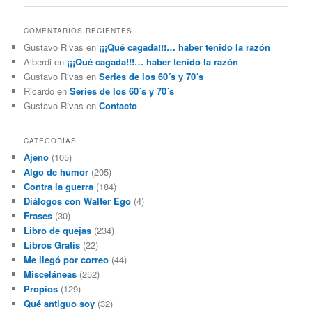
entradas
COMENTARIOS RECIENTES
Gustavo Rivas
en
¡¡¡Qué cagada!!!… haber tenido la razón
Alberdi
en
¡¡¡Qué cagada!!!… haber tenido la razón
Gustavo Rivas
en
Series de los 60´s y 70´s
Ricardo
en
Series de los 60´s y 70´s
Gustavo Rivas
en
Contacto
CATEGORÍAS
Ajeno
(105)
Algo de humor
(205)
Contra la guerra
(184)
Diálogos con Walter Ego
(4)
Frases
(30)
Libro de quejas
(234)
Libros Gratis
(22)
Me llegó por correo
(44)
Misceláneas
(252)
Propios
(129)
Qué antiguo soy
(32)