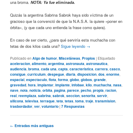
una broma.
NOTA: Ya fue eliminada.
Quizás la argentina Sabrina Sabrok haya sido víctima de un
gracioso que la convenció de que la N.A.S.A. la quiere «poner en
órbita», (y que cada uno entienda la frase como quiera).
En caso de ser cierto, ¿para qué serviría esta muchacha con
tetas de dos kilos cada una?
Sigue leyendo
→
Publicado en
Algo de humor
,
Misceláneas
,
Propios
|
Etiquetado
aceleracion
,
alimento
,
argentina
,
astronauta
,
astronautica
,
audiencia
,
broma
,
cada una
,
capta
,
caracteristica
,
carrera
,
casco
,
consigue
,
curriculum
,
despegue
,
diaria
,
disposicion
,
dos
,
enorme
,
espacial
,
espectaculo
,
flota
,
forma
,
globo
,
globos
,
grande
,
gravedad
,
hora
,
implantar
,
implante
,
infobae
,
kilo
,
muchacha
,
nasa
,
nave
,
nota
,
noticia
,
orbita
,
pagina
,
parece
,
pecho
,
propia
,
racion
,
real
,
reemplaza
,
sabrina
,
sabrok
,
seccion
,
senorita
,
servir
,
silicona
,
televisa
,
terraque
,
teta
,
tetas
,
toma
,
traje
,
transmision
,
trasbordador
,
ver
,
voluntario
|
7
Respuestas
Navegación
←
Entradas más antiguas
de