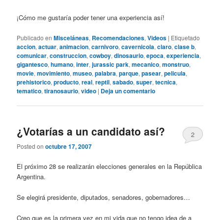
¡Cómo me gustaría poder tener una experiencia así!
Publicado en
Misceláneas
,
Recomendaciones
,
Videos
|
Etiquetado
accion
,
actuar
,
animacion
,
carnivoro
,
cavernicola
,
claro
,
clase b
,
comunicar
,
construccion
,
cowboy
,
dinosaurio
,
epoca
,
experiencia
,
gigantesco
,
humano
,
inter
,
jurassic park
,
mecanico
,
monstruo
,
movie
,
movimiento
,
museo
,
palabra
,
parque
,
pasear
,
pelicula
,
prehistorico
,
producto
,
real
,
reptil
,
sabado
,
super
,
tecnica
,
tematico
,
tiranosaurio
,
video
|
Deja un comentario
¿Votarías a un candidato así?
2
Posted on
octubre 17, 2007
El próximo 28 se realizarán elecciones generales en la República
Argentina.
Se elegirá presidente, diputados, senadores, gobernadores…
Creo que es la primera vez en mi vida que no tengo idea de a