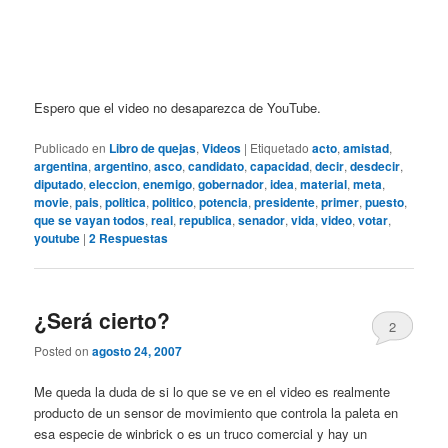
Espero que el video no desaparezca de YouTube.
Publicado en
Libro de quejas
,
Videos
|
Etiquetado
acto
,
amistad
,
argentina
,
argentino
,
asco
,
candidato
,
capacidad
,
decir
,
desdecir
,
diputado
,
eleccion
,
enemigo
,
gobernador
,
idea
,
material
,
meta
,
movie
,
pais
,
politica
,
politico
,
potencia
,
presidente
,
primer
,
puesto
,
que se vayan todos
,
real
,
republica
,
senador
,
vida
,
video
,
votar
,
youtube
|
2
Respuestas
¿Será cierto?
2
Posted on
agosto 24, 2007
Me queda la duda de si lo que se ve en el video es realmente
producto de un sensor de movimiento que controla la paleta en
esa especie de winbrick o es un truco comercial y hay un