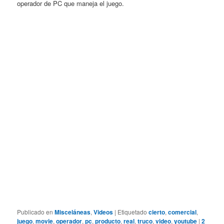
operador de PC que maneja el juego.
Publicado en
Misceláneas
,
Videos
|
Etiquetado
cierto
,
comercial
,
juego
,
movie
,
operador
,
pc
,
producto
,
real
,
truco
,
video
,
youtube
|
2