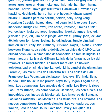
acres
,
grey
,
grover
,
Gunsmoke
,
guy
,
hal
,
hale
,
hamilton
,
hannah
,
hannibal
,
harriet
,
Have gun will travel
,
Hawaii 5-0
,
Hawaiian eye
,
hawkins
,
Hechizada
,
henry
,
herrero
,
heyes
,
Highway patrol
,
hillaire
,
Historias para no dormir
,
holden
,
holly
,
hong kong
,
Hopalong Cassidy
,
hyatt
,
I dream of Jeannie
,
I love Lucy
,
I spy
,
inspector
,
Intriga en Hawai
,
Iron horse
,
Ironside
,
It takes a thief
,
Ivanoe
,
jack
,
jackson
,
jacob
,
jacqueline
,
jaeckel
,
james
,
jay
,
jed
,
jedediah
,
jefe
,
jeff
,
Jim de la jungla
,
Jim West
,
jimmy
,
joan
,
joe
,
Joe
90
,
johnson
,
jon
,
jones
,
joshua
,
jr
,
jud
,
judson
,
Jungle Jim
,
kai
,
kamien
,
keith
,
kelly
,
kid
,
kimberly
,
kirkland
,
Kojak
,
Kolchak
,
kookie
,
kookson
,
Kung fu
,
La caldera del diablo
,
La chica de C.I.P.O.L.
,
La
ciudad desnuda
,
La dimensión desconocida
,
La familia Ingalls
,
La
hora macabra
,
La isla de Gilligan
,
La isla de la fantasía
,
La ley del
revolver
,
La mujer biónica
,
La mujer maravilla
,
La novicia
voladora
,
Ladrón sin destino
,
Lancelot Link
,
Land of the giants
,
lani
,
Laramie
,
Las aventuras de Guillermo Tell
,
Las calles de San
Francisco
,
Las Vegas
,
Lassie
,
lawson
,
lee
,
levy
,
life
,
linda
,
lista
,
listado
,
Little house in the prairie
,
lloyd
,
lofty
,
logan
,
Logan´s run
,
long
,
Los acuanautas
,
Los ángeles de Charlie
,
Los Beverly ricos
,
Los Brady Bunch
,
Los comandos de Garrison
,
Los detectives
,
Los
intocables
,
Los jinetes de Mackenzie
,
Los lanceros de Bengala
,
Los locos Addams
,
Los Monkees
,
Los Munsters
,
Los novatos
,
Los
nuevos vengadores
,
Los profesionales
,
Los vengadores
,
Los
Walton
,
Lost in space
,
louis
,
Love boat
,
lovey
,
M Squad
,
M.E.
,