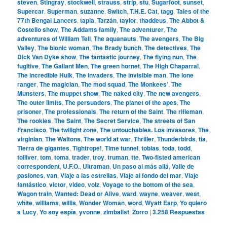
steven
,
Stingray
,
stockwell
,
strauss
,
strip
,
stu
,
Sugarfoot
,
sunset
,
Supercar
,
Superman
,
suzanne
,
Switch
,
T.H.E. Cat
,
tagg
,
Tales of the
77th Bengal Lancers
,
tapia
,
Tarzán
,
taylor
,
thaddeus
,
The Abbot &
Costello show
,
The Addams family
,
The adventurer
,
The
adventures of William Tell
,
The aquanauts
,
The avengers
,
The Big
Valley
,
The bionic woman
,
The Brady bunch
,
The detectives
,
The
Dick Van Dyke show
,
The fantastic journey
,
The flying nun
,
The
fugitive
,
The Gallant Men
,
The green hornet
,
The High Chaparral
,
The incredible Hulk
,
The invaders
,
The invisible man
,
The lone
ranger
,
The magician
,
The mod squad
,
The Monkees’
,
The
Munsters
,
The muppet show
,
The naked city
,
The new avengers
,
The outer limits
,
The persuaders
,
The planet of the apes
,
The
prisoner
,
The professionals
,
The return of the Saint
,
The rifleman
,
The rookies
,
The Saint
,
The Secret Service
,
The streets of San
Francisco
,
The twilight zone
,
The untouchables. Los invasores
,
The
virginian
,
The Waltons
,
The world at war
,
Thriller
,
Thunderbirds
,
tia
,
Tierra de gigantes
,
Tightrope!
,
Time tunnel
,
tobias
,
toda
,
todd
,
tolliver
,
tom
,
toma
,
trader
,
troy
,
truman
,
tte
,
Two-fisted american
correspondent
,
U.F.O.
,
Ultraman
,
Un paso al más allá
,
Valle de
pasiones
,
van
,
Viaje a las estrellas
,
Viaje al fondo del mar
,
Viaje
fantástico
,
victor
,
video
,
volz
,
Voyage to the bottom of the sea
,
Wagon train
,
Wanted: Dead or Alive
,
ward
,
wayne
,
weaver
,
west
,
white
,
williams
,
willis
,
Wonder Woman
,
word
,
Wyatt Earp
,
Yo quiero
a Lucy
,
Yo soy espía
,
yvonne
,
zimbalist
,
Zorro
|
3.258
Respuestas