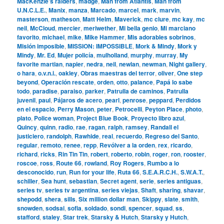
MacKenzie’s raiders
,
madge
,
Man from Atlantis
,
Man from
U.N.C.L.E.
,
Manix
,
manza
,
Marcado
,
marcel
,
mark
,
marvin
,
masterson
,
matheson
,
Matt Helm
,
Maverick
,
mc clure
,
mc kay
,
mc
neil
,
McCloud
,
mercier
,
meriwether
,
Mi bella genio
,
Mi marciano
favorito
,
michael
,
mike
,
Mike Hammer
,
Mis adorables sobrinos
,
Misión imposible
,
MISSION: IMPOSSIBLE
,
Mork & Mindy
,
Mork y
Mindy
,
Mr. Ed
,
Mujer policía
,
mulholland
,
murphy
,
murray
,
My
favorite martian
,
napier
,
nedra
,
neil
,
newlan
,
newman
,
Night gallery
,
o hara
,
o.v.n.i.
,
oakley
,
Obras maestras del terror
,
oliver
,
One step
beyond
,
Operación rescate
,
orden
,
otto
,
palance
,
Papá lo sabe
todo
,
paradise
,
paraiso
,
parker
,
Patrulla de caminos
,
Patrulla
juvenil
,
paul
,
Pájaros de acero
,
pearl
,
penrose
,
peppard
,
Perdidos
en el espacio
,
Perry Mason
,
peter
,
Petrocelli
,
Peyton Place
,
photo
,
plato
,
Police woman
,
Project Blue Book
,
Proyecto libro azul
,
Quincy
,
quinn
,
radio
,
rae
,
ragan
,
ralph
,
ramsey
,
Randall el
justiciero
,
randolph
,
Rawhide
,
real
,
recuerdo
,
Regreso del Santo
,
regular
,
remoto
,
renee
,
repp
,
Revólver a la orden
,
rex
,
ricardo
,
richard
,
ricks
,
Rin Tin Tin
,
robert
,
roberto
,
robin
,
roger
,
ron
,
rooster
,
roscoe
,
ross
,
Route 66
,
rowland
,
Roy Rogers
,
Rumbo a lo
desconocido
,
run
,
Run for your life
,
Ruta 66
,
S.E.A.R.C.H.
,
S.W.A.T.
,
schiller
,
Sea hunt
,
sebastian
,
Secret agent
,
serie
,
series antiguas
,
series tv
,
series tv argentina
,
series viejas
,
Shaft
,
sharing
,
shavar
,
shepodd
,
shera
,
sills
,
Six million dollar man
,
Skippy
,
slate
,
smith
,
snowden
,
sodsai
,
sofia
,
soldado
,
sondi
,
spencer
,
squad
,
ss
,
stafford
,
staley
,
Star trek
,
Starsky & Hutch
,
Starsky y Hutch
,