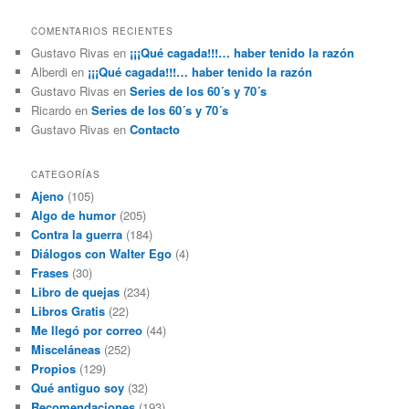
COMENTARIOS RECIENTES
Gustavo Rivas
en
¡¡¡Qué cagada!!!… haber tenido la razón
Alberdi
en
¡¡¡Qué cagada!!!… haber tenido la razón
Gustavo Rivas
en
Series de los 60´s y 70´s
Ricardo
en
Series de los 60´s y 70´s
Gustavo Rivas
en
Contacto
CATEGORÍAS
Ajeno
(105)
Algo de humor
(205)
Contra la guerra
(184)
Diálogos con Walter Ego
(4)
Frases
(30)
Libro de quejas
(234)
Libros Gratis
(22)
Me llegó por correo
(44)
Misceláneas
(252)
Propios
(129)
Qué antiguo soy
(32)
Recomendaciones
(193)