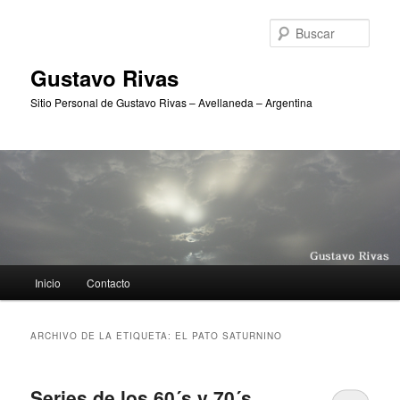
Ir
Ir
al
al
Busc
contenido
contenido
principal
secundario
Gustavo Rivas
Sitio Personal de Gustavo Rivas – Avellaneda – Argentina
Menú
Inicio
Contacto
principal
ARCHIVO DE LA ETIQUETA:
EL PATO SATURNINO
Series de los 60´s y 70´s