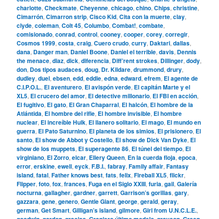
charlotte
,
Checkmate
,
Cheyenne
,
chicago
,
chino
,
Chips
,
christine
,
Cimarrón
,
Cimarron strip
,
Cisco Kid
,
Cita con la muerte
,
clay
,
clyde
,
coleman
,
Colt 45
,
Columbo
,
Combat!
,
combate
,
comisionado
,
conrad
,
control
,
cooney
,
cooper
,
corey
,
corregir
,
Cosmos 1999
,
costa
,
craig
,
Cuero crudo
,
curry
,
Daktari
,
dallas
,
dana
,
Danger man
,
Daniel Boone
,
Daniel el terrible
,
davis
,
Dennis
the menace
,
diaz
,
dick
,
diferencia
,
Diff’rent strokes
,
Dillinger
,
dody
,
don
,
Dos tipos audaces
,
doug
,
Dr. Kildare
,
drummond
,
drury
,
dudley
,
duel
,
ebsen
,
edd
,
eddie
,
edna
,
edward
,
efrem
,
El agente de
C.I.P.O.L.
,
El aventurero
,
El avispón verde
,
El capitán Marte y el
XL5
,
El crucero del amor
,
El detective millonario
,
El FBI en acción
,
El fugitivo
,
El gato
,
El Gran Chaparral
,
El halcón
,
El hombre de la
Atlántida
,
El hombre del rifle
,
El hombre invisible
,
El hombre
nuclear
,
El increíble Hulk
,
El llanero solitario
,
El mago
,
El mundo en
guerra
,
El Pato Saturnino
,
El planeta de los simios
,
El prisionero
,
El
santo
,
El show de Abbot y Costello
,
El show de Dick Van Dyke
,
El
show de los muppets
,
El superagente 86
,
El túnel del tiempo
,
El
virginiano
,
El Zorro
,
elcar
,
Ellery Queen
,
En la cuerda floja
,
epoca
,
error
,
erskine
,
ewell
,
eyck
,
F.B.I.
,
fabray
,
Family affair
,
Fantasy
island
,
fatal
,
Father knows best
,
fats
,
felix
,
Fireball XL5
,
flickr
,
Flipper
,
foto
,
fox
,
frances
,
Fuga en el Siglo XXIII
,
furia
,
gail
,
Galería
nocturna
,
gallagher
,
gardner
,
garrett
,
Garrison’s gorillas
,
gary
,
gazzara
,
gene
,
genero
,
Gentle Giant
,
george
,
gerald
,
geray
,
german
,
Get Smart
,
Gilligan’s island
,
gilmore
,
Girl from U.N.C.L.E.
,
goodwin
,
gordon
,
gracias
,
Granjero último modelo
,
grayson
,
Green