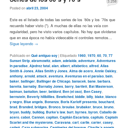
3.258
Posted on
abril 23, 2004
Este es el listado de todas las series de los ´60s y los ´70s que
recuerdo haber visto (*). A muchas de ellas no las veía con
regularidad, pero he visto varios capítulos. No hay que olvidarse
que en esa época no había videocable ni controles remotos…
Sigue leyendo
→
Publicado en
Qué antiguo soy
|
Etiquetado
1960
,
1970
,
60
,
70
,
77
Sunset Strip
,
abramowitz
,
adam
,
adelaida
,
adventure
,
Adventures
in paradise
,
Ajedrez fatal
,
alan
,
albert
,
alfabetico
,
alfred
,
Alias
Smith & Jones
,
Alias Smith y Jones
,
Alma de acero
,
Annie Oakley
,
anthony
,
arnold
,
attack
,
aventura
,
Aventuras en el paraíso
,
bain
,
baker
,
ballinger
,
Ballinger de Chicago
,
banacek
,
bane
,
barbara
,
baretta
,
barnaby
,
Barnaby Jones
,
barry
,
bartlett
,
Bat Masterson
,
batman
,
battalion
,
beer
,
beldord
,
Ben (el oso)
,
Ben Casey
,
bernstein
,
Beverly hillbillies
,
Bewitched
,
biddle
,
billy
,
blake
,
blanco
y negro
,
Blue angels
,
Bonanza
,
Boris Karloff presenta
,
bouchard
,
brad
,
Branded
,
bridges
,
Bronco
,
brouise
,
brubaker
,
bruce
,
bruno
,
bryan
,
buddy
,
bulldog
,
Burke’s law
,
burt
,
byrnes
,
byron
,
Caballo de
acero
,
cabot
,
Cannon
,
capitan
,
Capitán Escarlata
,
capitulo
,
Captain
Scarlet and the mysterons
,
Caravana
,
carl
,
carlie
,
carter
,
casey
,
catlett
,
Caza submarina
,
Centinelas del bosque
,
Charlie´s angels
,