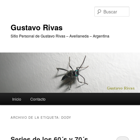
Ir
Ir
al
al
Busc
contenido
contenido
principal
secundario
Gustavo Rivas
Sitio Personal de Gustavo Rivas – Avellaneda – Argentina
Menú
Inicio
Contacto
principal
ARCHIVO DE LA ETIQUETA:
DODY
Series de los 60´s y 70´s