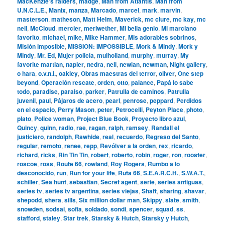
MacKenzie’s raiders
,
madge
,
Man from Atlantis
,
Man from
U.N.C.L.E.
,
Manix
,
manza
,
Marcado
,
marcel
,
mark
,
marvin
,
masterson
,
matheson
,
Matt Helm
,
Maverick
,
mc clure
,
mc kay
,
mc
neil
,
McCloud
,
mercier
,
meriwether
,
Mi bella genio
,
Mi marciano
favorito
,
michael
,
mike
,
Mike Hammer
,
Mis adorables sobrinos
,
Misión imposible
,
MISSION: IMPOSSIBLE
,
Mork & Mindy
,
Mork y
Mindy
,
Mr. Ed
,
Mujer policía
,
mulholland
,
murphy
,
murray
,
My
favorite martian
,
napier
,
nedra
,
neil
,
newlan
,
newman
,
Night gallery
,
o hara
,
o.v.n.i.
,
oakley
,
Obras maestras del terror
,
oliver
,
One step
beyond
,
Operación rescate
,
orden
,
otto
,
palance
,
Papá lo sabe
todo
,
paradise
,
paraiso
,
parker
,
Patrulla de caminos
,
Patrulla
juvenil
,
paul
,
Pájaros de acero
,
pearl
,
penrose
,
peppard
,
Perdidos
en el espacio
,
Perry Mason
,
peter
,
Petrocelli
,
Peyton Place
,
photo
,
plato
,
Police woman
,
Project Blue Book
,
Proyecto libro azul
,
Quincy
,
quinn
,
radio
,
rae
,
ragan
,
ralph
,
ramsey
,
Randall el
justiciero
,
randolph
,
Rawhide
,
real
,
recuerdo
,
Regreso del Santo
,
regular
,
remoto
,
renee
,
repp
,
Revólver a la orden
,
rex
,
ricardo
,
richard
,
ricks
,
Rin Tin Tin
,
robert
,
roberto
,
robin
,
roger
,
ron
,
rooster
,
roscoe
,
ross
,
Route 66
,
rowland
,
Roy Rogers
,
Rumbo a lo
desconocido
,
run
,
Run for your life
,
Ruta 66
,
S.E.A.R.C.H.
,
S.W.A.T.
,
schiller
,
Sea hunt
,
sebastian
,
Secret agent
,
serie
,
series antiguas
,
series tv
,
series tv argentina
,
series viejas
,
Shaft
,
sharing
,
shavar
,
shepodd
,
shera
,
sills
,
Six million dollar man
,
Skippy
,
slate
,
smith
,
snowden
,
sodsai
,
sofia
,
soldado
,
sondi
,
spencer
,
squad
,
ss
,
stafford
,
staley
,
Star trek
,
Starsky & Hutch
,
Starsky y Hutch
,