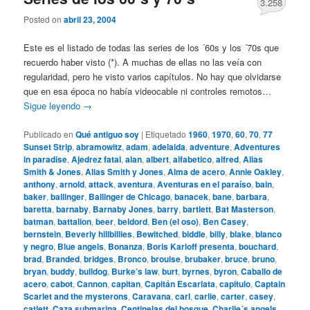
3.258
Posted on
abril 23, 2004
Este es el listado de todas las series de los ´60s y los ´70s que
recuerdo haber visto (*). A muchas de ellas no las veía con
regularidad, pero he visto varios capítulos. No hay que olvidarse
que en esa época no había videocable ni controles remotos…
Sigue leyendo
→
Publicado en
Qué antiguo soy
|
Etiquetado
1960
,
1970
,
60
,
70
,
77
Sunset Strip
,
abramowitz
,
adam
,
adelaida
,
adventure
,
Adventures
in paradise
,
Ajedrez fatal
,
alan
,
albert
,
alfabetico
,
alfred
,
Alias
Smith & Jones
,
Alias Smith y Jones
,
Alma de acero
,
Annie Oakley
,
anthony
,
arnold
,
attack
,
aventura
,
Aventuras en el paraíso
,
bain
,
baker
,
ballinger
,
Ballinger de Chicago
,
banacek
,
bane
,
barbara
,
baretta
,
barnaby
,
Barnaby Jones
,
barry
,
bartlett
,
Bat Masterson
,
batman
,
battalion
,
beer
,
beldord
,
Ben (el oso)
,
Ben Casey
,
bernstein
,
Beverly hillbillies
,
Bewitched
,
biddle
,
billy
,
blake
,
blanco
y negro
,
Blue angels
,
Bonanza
,
Boris Karloff presenta
,
bouchard
,
brad
,
Branded
,
bridges
,
Bronco
,
brouise
,
brubaker
,
bruce
,
bruno
,
bryan
,
buddy
,
bulldog
,
Burke’s law
,
burt
,
byrnes
,
byron
,
Caballo de
acero
,
cabot
,
Cannon
,
capitan
,
Capitán Escarlata
,
capitulo
,
Captain
Scarlet and the mysterons
,
Caravana
,
carl
,
carlie
,
carter
,
casey
,
catlett
,
Caza submarina
,
Centinelas del bosque
,
Charlie´s angels
,