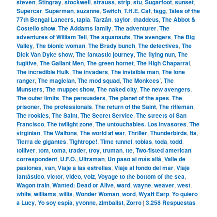
steven
,
Stingray
,
stockwell
,
strauss
,
strip
,
stu
,
Sugarfoot
,
sunset
,
Supercar
,
Superman
,
suzanne
,
Switch
,
T.H.E. Cat
,
tagg
,
Tales of the
77th Bengal Lancers
,
tapia
,
Tarzán
,
taylor
,
thaddeus
,
The Abbot &
Costello show
,
The Addams family
,
The adventurer
,
The
adventures of William Tell
,
The aquanauts
,
The avengers
,
The Big
Valley
,
The bionic woman
,
The Brady bunch
,
The detectives
,
The
Dick Van Dyke show
,
The fantastic journey
,
The flying nun
,
The
fugitive
,
The Gallant Men
,
The green hornet
,
The High Chaparral
,
The incredible Hulk
,
The invaders
,
The invisible man
,
The lone
ranger
,
The magician
,
The mod squad
,
The Monkees’
,
The
Munsters
,
The muppet show
,
The naked city
,
The new avengers
,
The outer limits
,
The persuaders
,
The planet of the apes
,
The
prisoner
,
The professionals
,
The return of the Saint
,
The rifleman
,
The rookies
,
The Saint
,
The Secret Service
,
The streets of San
Francisco
,
The twilight zone
,
The untouchables. Los invasores
,
The
virginian
,
The Waltons
,
The world at war
,
Thriller
,
Thunderbirds
,
tia
,
Tierra de gigantes
,
Tightrope!
,
Time tunnel
,
tobias
,
toda
,
todd
,
tolliver
,
tom
,
toma
,
trader
,
troy
,
truman
,
tte
,
Two-fisted american
correspondent
,
U.F.O.
,
Ultraman
,
Un paso al más allá
,
Valle de
pasiones
,
van
,
Viaje a las estrellas
,
Viaje al fondo del mar
,
Viaje
fantástico
,
victor
,
video
,
volz
,
Voyage to the bottom of the sea
,
Wagon train
,
Wanted: Dead or Alive
,
ward
,
wayne
,
weaver
,
west
,
white
,
williams
,
willis
,
Wonder Woman
,
word
,
Wyatt Earp
,
Yo quiero
a Lucy
,
Yo soy espía
,
yvonne
,
zimbalist
,
Zorro
|
3.258
Respuestas