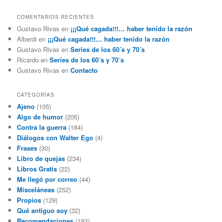
COMENTARIOS RECIENTES
Gustavo Rivas
en
¡¡¡Qué cagada!!!… haber tenido la razón
Alberdi
en
¡¡¡Qué cagada!!!… haber tenido la razón
Gustavo Rivas
en
Series de los 60´s y 70´s
Ricardo
en
Series de los 60´s y 70´s
Gustavo Rivas
en
Contacto
CATEGORÍAS
Ajeno
(105)
Algo de humor
(205)
Contra la guerra
(184)
Diálogos con Walter Ego
(4)
Frases
(30)
Libro de quejas
(234)
Libros Gratis
(22)
Me llegó por correo
(44)
Misceláneas
(252)
Propios
(129)
Qué antiguo soy
(32)
Recomendaciones
(193)