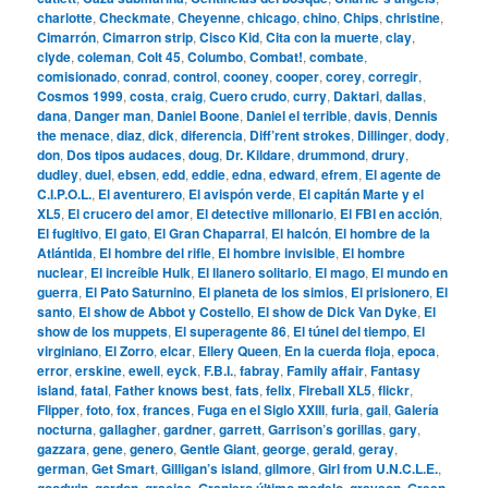
charlotte
,
Checkmate
,
Cheyenne
,
chicago
,
chino
,
Chips
,
christine
,
Cimarrón
,
Cimarron strip
,
Cisco Kid
,
Cita con la muerte
,
clay
,
clyde
,
coleman
,
Colt 45
,
Columbo
,
Combat!
,
combate
,
comisionado
,
conrad
,
control
,
cooney
,
cooper
,
corey
,
corregir
,
Cosmos 1999
,
costa
,
craig
,
Cuero crudo
,
curry
,
Daktari
,
dallas
,
dana
,
Danger man
,
Daniel Boone
,
Daniel el terrible
,
davis
,
Dennis
the menace
,
diaz
,
dick
,
diferencia
,
Diff’rent strokes
,
Dillinger
,
dody
,
don
,
Dos tipos audaces
,
doug
,
Dr. Kildare
,
drummond
,
drury
,
dudley
,
duel
,
ebsen
,
edd
,
eddie
,
edna
,
edward
,
efrem
,
El agente de
C.I.P.O.L.
,
El aventurero
,
El avispón verde
,
El capitán Marte y el
XL5
,
El crucero del amor
,
El detective millonario
,
El FBI en acción
,
El fugitivo
,
El gato
,
El Gran Chaparral
,
El halcón
,
El hombre de la
Atlántida
,
El hombre del rifle
,
El hombre invisible
,
El hombre
nuclear
,
El increíble Hulk
,
El llanero solitario
,
El mago
,
El mundo en
guerra
,
El Pato Saturnino
,
El planeta de los simios
,
El prisionero
,
El
santo
,
El show de Abbot y Costello
,
El show de Dick Van Dyke
,
El
show de los muppets
,
El superagente 86
,
El túnel del tiempo
,
El
virginiano
,
El Zorro
,
elcar
,
Ellery Queen
,
En la cuerda floja
,
epoca
,
error
,
erskine
,
ewell
,
eyck
,
F.B.I.
,
fabray
,
Family affair
,
Fantasy
island
,
fatal
,
Father knows best
,
fats
,
felix
,
Fireball XL5
,
flickr
,
Flipper
,
foto
,
fox
,
frances
,
Fuga en el Siglo XXIII
,
furia
,
gail
,
Galería
nocturna
,
gallagher
,
gardner
,
garrett
,
Garrison’s gorillas
,
gary
,
gazzara
,
gene
,
genero
,
Gentle Giant
,
george
,
gerald
,
geray
,
german
,
Get Smart
,
Gilligan’s island
,
gilmore
,
Girl from U.N.C.L.E.
,
goodwin
,
gordon
,
gracias
,
Granjero último modelo
,
grayson
,
Green