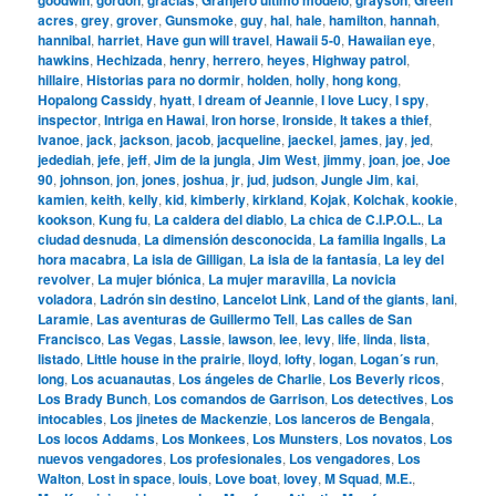
acres
,
grey
,
grover
,
Gunsmoke
,
guy
,
hal
,
hale
,
hamilton
,
hannah
,
hannibal
,
harriet
,
Have gun will travel
,
Hawaii 5-0
,
Hawaiian eye
,
hawkins
,
Hechizada
,
henry
,
herrero
,
heyes
,
Highway patrol
,
hillaire
,
Historias para no dormir
,
holden
,
holly
,
hong kong
,
Hopalong Cassidy
,
hyatt
,
I dream of Jeannie
,
I love Lucy
,
I spy
,
inspector
,
Intriga en Hawai
,
Iron horse
,
Ironside
,
It takes a thief
,
Ivanoe
,
jack
,
jackson
,
jacob
,
jacqueline
,
jaeckel
,
james
,
jay
,
jed
,
jedediah
,
jefe
,
jeff
,
Jim de la jungla
,
Jim West
,
jimmy
,
joan
,
joe
,
Joe
90
,
johnson
,
jon
,
jones
,
joshua
,
jr
,
jud
,
judson
,
Jungle Jim
,
kai
,
kamien
,
keith
,
kelly
,
kid
,
kimberly
,
kirkland
,
Kojak
,
Kolchak
,
kookie
,
kookson
,
Kung fu
,
La caldera del diablo
,
La chica de C.I.P.O.L.
,
La
ciudad desnuda
,
La dimensión desconocida
,
La familia Ingalls
,
La
hora macabra
,
La isla de Gilligan
,
La isla de la fantasía
,
La ley del
revolver
,
La mujer biónica
,
La mujer maravilla
,
La novicia
voladora
,
Ladrón sin destino
,
Lancelot Link
,
Land of the giants
,
lani
,
Laramie
,
Las aventuras de Guillermo Tell
,
Las calles de San
Francisco
,
Las Vegas
,
Lassie
,
lawson
,
lee
,
levy
,
life
,
linda
,
lista
,
listado
,
Little house in the prairie
,
lloyd
,
lofty
,
logan
,
Logan´s run
,
long
,
Los acuanautas
,
Los ángeles de Charlie
,
Los Beverly ricos
,
Los Brady Bunch
,
Los comandos de Garrison
,
Los detectives
,
Los
intocables
,
Los jinetes de Mackenzie
,
Los lanceros de Bengala
,
Los locos Addams
,
Los Monkees
,
Los Munsters
,
Los novatos
,
Los
nuevos vengadores
,
Los profesionales
,
Los vengadores
,
Los
Walton
,
Lost in space
,
louis
,
Love boat
,
lovey
,
M Squad
,
M.E.
,